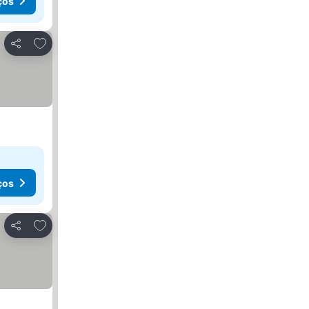
ços
Adicionar aos favoritos
Partilhar
ços
Adicionar aos favoritos
Partilhar