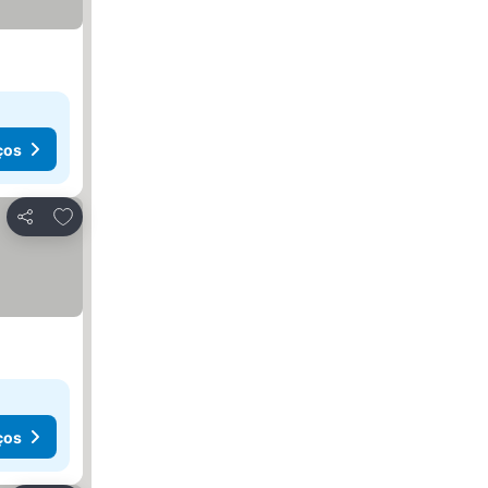
ços
Adicionar aos favoritos
Partilhar
ços