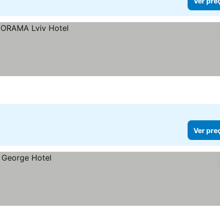
Ver pre
Ver pre