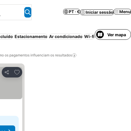
PT · €
Menu
Iniciar sessão
.
Ver mapa
cluído
Estacionamento
Ar condicionado
Wi-fi
Aparthotel
Resor
o os pagamentos influenciam os resultados
Adicionar aos favoritos
Partilhar