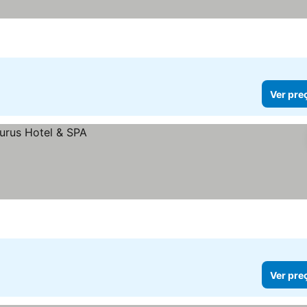
Ver pre
Ver pre