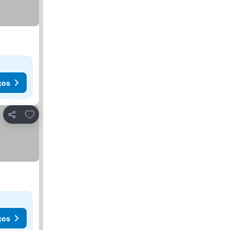
ços
Adicionar aos favoritos
Partilhar
ços