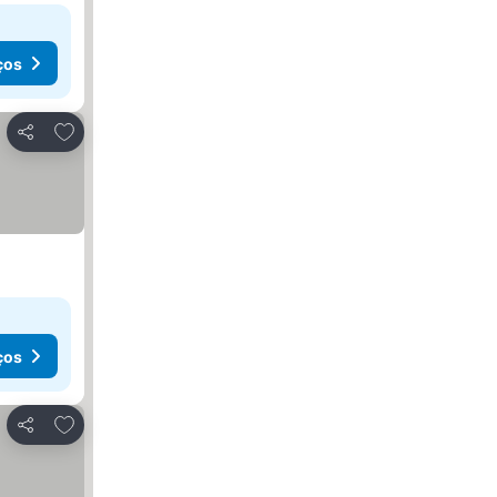
ços
Adicionar aos favoritos
Partilhar
ços
Adicionar aos favoritos
Partilhar