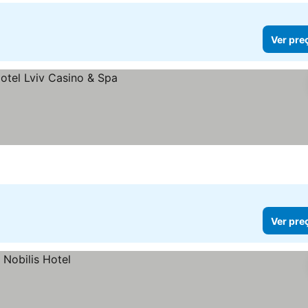
Ver pre
Ver pre