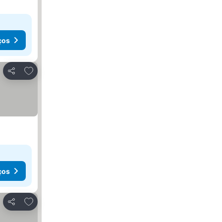
ços
Adicionar aos favoritos
Partilhar
ços
Adicionar aos favoritos
Partilhar