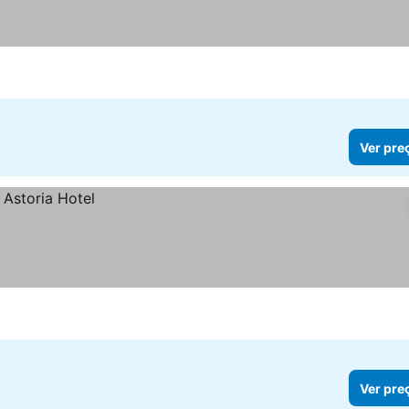
Ver pre
Ver pre