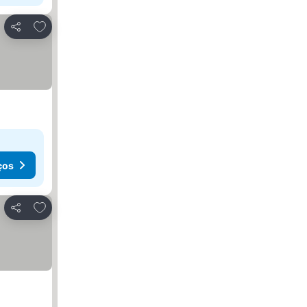
Adicionar aos favoritos
Partilhar
ços
Adicionar aos favoritos
Partilhar