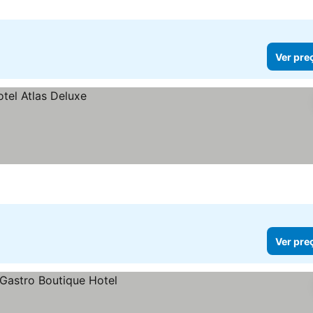
Ver pre
Ver pre