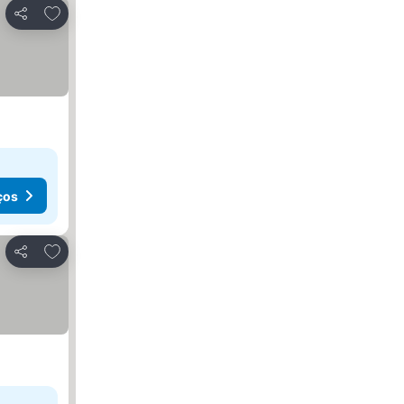
Adicionar aos favoritos
Partilhar
ços
Adicionar aos favoritos
Partilhar