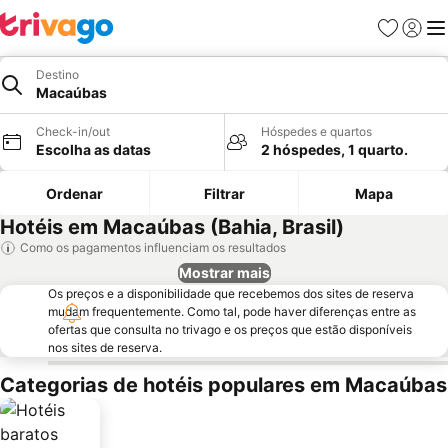
Favoritos
Iniciar
Me
Destino
Macaúbas
Check-in/out
Hóspedes e quartos
Escolha as datas
2 hóspedes, 1 quarto.
Ordenar
Filtrar
Mapa
Hotéis em Macaúbas (Bahia, Brasil)
Como os pagamentos influenciam os resultados
Mostrar mais
Os preços e a disponibilidade que recebemos dos sites de reserva
mudam frequentemente. Como tal, pode haver diferenças entre as
ofertas que consulta no trivago e os preços que estão disponíveis
nos sites de reserva.
Categorias de hotéis populares em Macaúbas