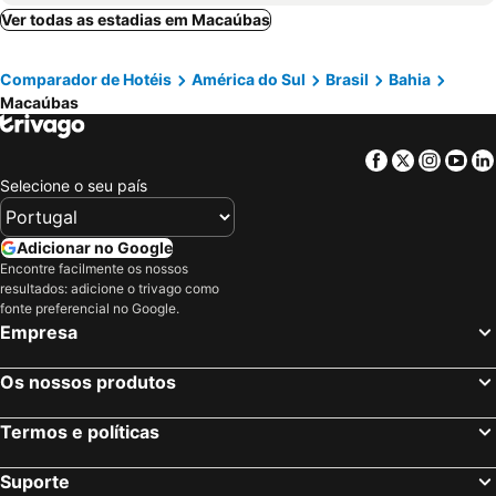
Porto de Galinhas, Pernambuco Hotéis
Salvador, Bahia Hotéis
Ver todas as estadias em Macaúbas
Maceió, Alagoas Hotéis
Porto Seguro, Bahia Hotéis
Comparador de Hotéis
América do Sul
Brasil
Bahia
Macaúbas
Facebook
Twitter
Insta
Yo
Selecione o seu país
Adicionar no Google
Encontre facilmente os nossos
resultados: adicione o trivago como
fonte preferencial no Google.
Empresa
Os nossos produtos
Termos e políticas
Suporte