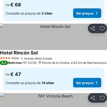
€ 68
De
Consulte os preços de
2 sites
Ver preços
Partilhar
Ad
Hotel Rincón Sol
Ver preços
Hotel
Acesso direto à praia
Ver preços
4 Estrelas
8,2
Muito boa
6.074
Rincón de la Victoria, a 8.0 km de Macharaviaya
€ 47
De
Consulte os preços de
14 sites
Ver preços
Partilhar
Ad