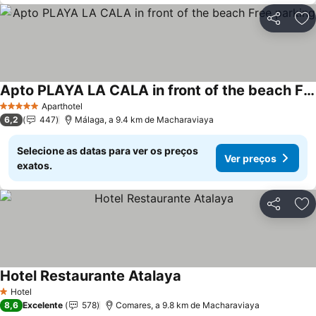
Partilhar
Ad
Apto PLAYA LA CALA in front of the beach Free parking
Ver preços
Aparthotel
5 Estrelas
6,2
447
Málaga, a 9.4 km de Macharaviaya
Selecione as datas para ver os preços
Ver preços
exatos.
Partilhar
Ad
Hotel Restaurante Atalaya
Ver preços
Hotel
1 Estrelas
8,6
Excelente
578
Comares, a 9.8 km de Macharaviaya