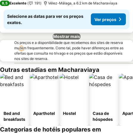
8,5
Excelente
191
Vélez-Málaga, a 6.2 km de Macharaviaya
Selecione as datas para ver os preços
Ver preços
exatos.
Mostrar mais
Os preços e a disponibilidade que recebemos dos sites de reserva
mudam frequentemente. Como tal, pode haver diferenças entre as
ofertas que consulta no trivago e os preços que estão disponíveis
nos sites de reserva.
Outras estadias em Macharaviaya
Bed and
Aparthotel
Hostel
Casa de
Apar
breakfasts
hóspedes
Categorias de hotéis populares em