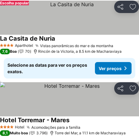
Escolha popular
Partilhar
Ad
La Casita de Nuria
Ver preços
Aparthotel
Vistas panorâmicas do mar e da montanha
Ver preços
4 Estrelas
7,6
Boa
70
Rincón de la Victoria, a 8.5 km de Macharaviaya
Selecione as datas para ver os preços
Ver preços
exatos.
Partilhar
Ad
Hotel Torremar - Mares
Ver preços
Hotel
Acomodações para a família
Ver preços
4 Estrelas
8,1
Muito boa
3.796
Torre del Mar, a 11.1 km de Macharaviaya