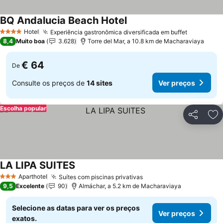
BQ Andalucia Beach Hotel
Ver preços
Hotel
Experiência gastronômica diversificada em buffet
Ver preç
4 Estrelas
8,4
Muito boa
3.628
Torre del Mar, a 10.8 km de Macharaviaya
€ 64
De
Consulte os preços de
14 sites
Ver preços
Escolha popular
Partilhar
Ad
LA LIPA SUITES
Ver preços
Aparthotel
Suítes com piscinas privativas
Ver preços
3 Estrelas
9,5
Excelente
90
Almáchar, a 5.2 km de Macharaviaya
Selecione as datas para ver os preços
Ver preços
exatos.