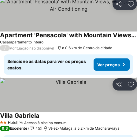
Partilhar
Ad
Apartment 'Pensacola' with Mountain Views, Wi-Fi, and Air Conditioning
Ver preços
Casa/apartamento inteiro
/
a 0.6 km de Centro da cidade
Pontuação não disponível
Selecione as datas para ver os preços
Ver preços
exatos.
Partilhar
Ad
Villa Gabriela
Ver preços
Hotel
Acesso à piscina comum
Ver preços
2 Estrelas
9,3
Excelente
45
Vélez-Málaga, a 5.2 km de Macharaviaya