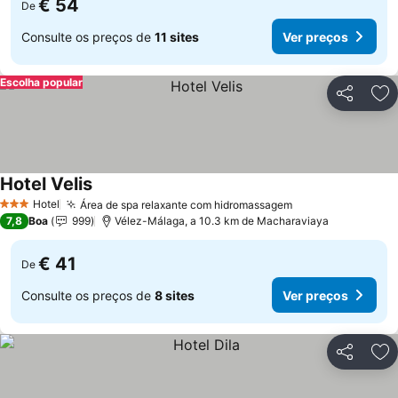
€ 54
De
Consulte os preços de
11 sites
Ver preços
Escolha popular
Partilhar
Ad
Hotel Velis
Ver preços
Hotel
Área de spa relaxante com hidromassagem
Ver preços
3 Estrelas
7,8
Boa
999
Vélez-Málaga, a 10.3 km de Macharaviaya
€ 41
De
Consulte os preços de
8 sites
Ver preços
Partilhar
Ad