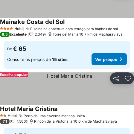
Mainake Costa del Sol
Ver preços
Hotel
Piscina na cobertura com terraço para banhos de sol
Ver pr
4 Estrelas
8,5
Excelente
2.349
Torre del Mar, a 10.7 km de Macharaviaya
€ 65
De
Consulte os preços de
15 sites
Ver preços
Escolha popular
Partilhar
Ad
Hotel Maria Cristina
Ver preços
Hotel
Perto de uma caverna marinha única
Ver preços
2 Estrelas
7,1
1.500
Rincón de la Victoria, a 10.0 km de Macharaviaya