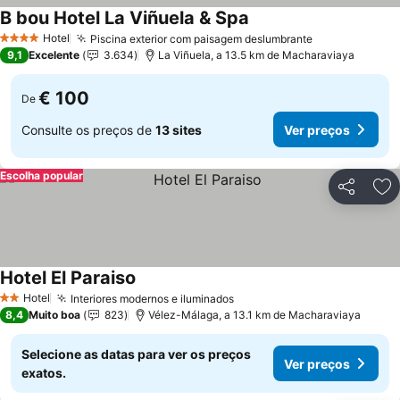
B bou Hotel La Viñuela & Spa
Ver preços
Hotel
Piscina exterior com paisagem deslumbrante
Ver preços
4 Estrelas
9,1
Excelente
3.634
La Viñuela, a 13.5 km de Macharaviaya
€ 100
De
Consulte os preços de
13 sites
Ver preços
Escolha popular
Partilhar
Ad
Hotel El Paraiso
Ver preços
Hotel
Interiores modernos e iluminados
Ver preços
2 Estrelas
8,4
Muito boa
823
Vélez-Málaga, a 13.1 km de Macharaviaya
Selecione as datas para ver os preços
Ver preços
exatos.