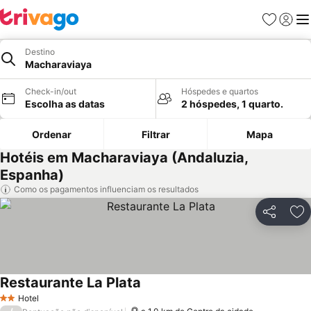
Favoritos
Iniciar
Me
Destino
Macharaviaya
Check-in/out
Hóspedes e quartos
Escolha as datas
2 hóspedes, 1 quarto.
Ordenar
Filtrar
Mapa
Hotéis em Macharaviaya (Andaluzia,
Espanha)
Como os pagamentos influenciam os resultados
Partilhar
Ad
Restaurante La Plata
Ver preços
Hotel
2 Estrelas