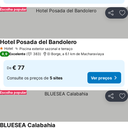
Escolha popular
Partilhar
Ad
Hotel Posada del Bandolero
Ver preços
Hotel
Piscina exterior sazonal e terraço
Ver preços
1 Estrelas
8,9
Excelente
383
El Borge, a 6.1 km de Macharaviaya
€ 77
De
Consulte os preços de
5 sites
Ver preços
Escolha popular
Partilhar
Ad
BLUESEA Calabahia