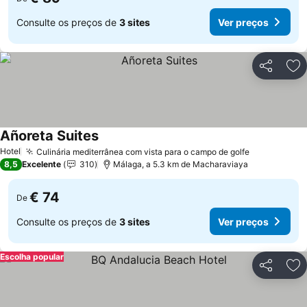
Consulte os preços de
3 sites
Ver preços
Partilhar
Ad
Añoreta Suites
Ver preços
Hotel
Culinária mediterrânea com vista para o campo de golfe
Ver preços
8,5
Excelente
310
Málaga, a 5.3 km de Macharaviaya
€ 74
De
Consulte os preços de
3 sites
Ver preços
Escolha popular
Partilhar
Ad