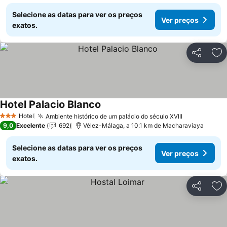
Selecione as datas para ver os preços
Ver preços
exatos.
Partilhar
Ad
Hotel Palacio Blanco
Ver preços
Hotel
Ambiente histórico de um palácio do século XVIII
Ver preços
3 Estrelas
9,0
Excelente
692
Vélez-Málaga, a 10.1 km de Macharaviaya
Selecione as datas para ver os preços
Ver preços
exatos.
Partilhar
Ad