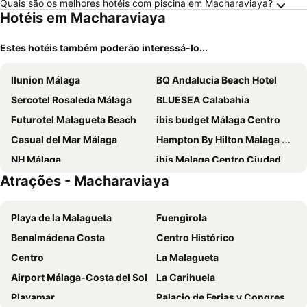
Quais são os melhores hotéis com piscina em Macharaviaya?
Hotéis em Macharaviaya
Estes hotéis também poderão interessá-lo...
Ilunion Málaga
BQ Andalucia Beach Hotel
Sercotel Rosaleda Málaga
BLUESEA Calabahia
Futurotel Malagueta Beach
ibis budget Málaga Centro
Casual del Mar Málaga
Hampton By Hilton Malaga Martiricos
NH Málaga
ibis Malaga Centro Ciudad
Atrações - Macharaviaya
Hotel Rincón Sol
Hotel MS Maestranza Málaga Centro
Hotel Zenit Malaga
Atarazanas Málaga Boutique Hotel
Playa de la Malagueta
Fuengirola
FAY Victoria Beach
Hotel Miraya
Benalmádena Costa
Centro Histórico
Soho Boutique Las Vegas
Residencia Universitaria San José
Centro
La Malagueta
Gran Hotel Miramar GL
Novotel Suites Malaga Centro
Airport Málaga-Costa del Sol
La Carihuela
Sallés Hotel Málaga Centro
Eurostars Astoria
Playamar
Palacio de Ferias y Congresos de Málaga
GOOD VIBES ONLY Capsule Hostel Malaga
Don Curro