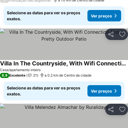
/
a 1.0 km de Centro da cidade
Pontuação não disponível
Selecione as datas para ver os preços
Ver preços
exatos.
Partilhar
Ad
Villa In The Countryside, With Wifi Connection And A Pretty Outdoor Patio
Ver preços
Casa/apartamento inteiro
8,9
Excelente
21
a 0.2 km de Centro da cidade
Selecione as datas para ver os preços
Ver preços
exatos.
Partilhar
Ad