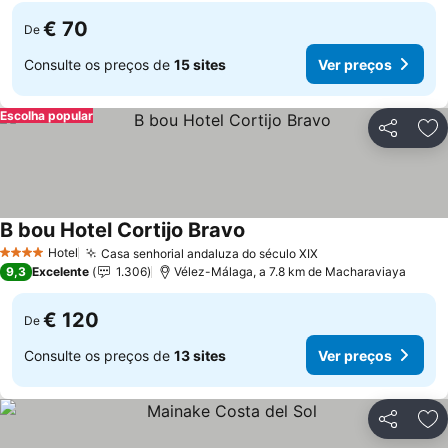
€ 70
De
Consulte os preços de
15 sites
Ver preços
Escolha popular
Partilhar
Ad
B bou Hotel Cortijo Bravo
Ver preços
Hotel
Casa senhorial andaluza do século XIX
Ver preços
4 Estrelas
9,3
Excelente
1.306
Vélez-Málaga, a 7.8 km de Macharaviaya
€ 120
De
Consulte os preços de
13 sites
Ver preços
Partilhar
Ad