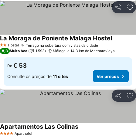
Partilhar
Ad
La Moraga de Poniente Malaga Hostel
Ver preço
Hostel
Terraço na cobertura com vistas da cidade
Ver preços
2 Estrelas
8,3
Muito boa
1.593
Málaga, a 14.3 km de Macharaviaya
€ 53
De
Consulte os preços de
11 sites
Ver preços
Partilhar
Ad
Apartamentos Las Colinas
Ver preços
Aparthotel
4 Estrelas