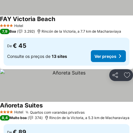
FAY Victoria Beach
Ver preços
Hotel
4 Estrelas
7,9
Boa
3.292
Rincón de la Victoria, a 7.7 km de Macharaviaya
€ 45
De
Consulte os preços de
13 sites
Ver preços
Partilhar
Ad
Añoreta Suites
Ver preços
Hotel
Quartos com varandas privativas
Ver preços
4 Estrelas
8,4
Muito boa
374
Rincón de la Victoria, a 5.3 km de Macharaviaya
€ 89
De