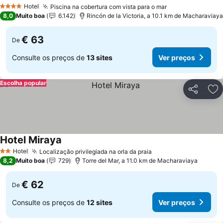
Ver preços
Hotel
Piscina na cobertura com vista para o mar
Ver preços
4 Estrelas
8,0
Muito boa
6.142
Rincón de la Victoria, a 10.1 km de Macharaviaya
€ 63
De
Consulte os preços de
13 sites
Ver preços
Escolha popular
Partilhar
Ad
Hotel Miraya
Ver preços
Hotel
Localização privilegiada na orla da praia
Ver preços
2 Estrelas
8,2
Muito boa
729
Torre del Mar, a 11.0 km de Macharaviaya
€ 62
De
Consulte os preços de
12 sites
Ver preços