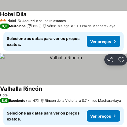
Hotel Dila
Ver preços
Hotel
Jacuzzi e sauna relaxantes
Ver preços
2 Estrelas
8,3
Muito boa
638
Vélez-Málaga, a 10.3 km de Macharaviaya
Selecione as datas para ver os preços
Ver preços
exatos.
Partilhar
Ad
Valhalla Rincón
Ver preços
Hotel
8,9
Excelente
47
Rincón de la Victoria, a 8.7 km de Macharaviaya
Selecione as datas para ver os preços
Ver preços
exatos.