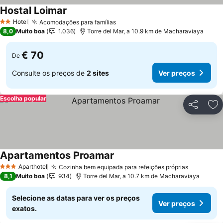
Hostal Loimar
Ver preços
Hotel
Acomodações para famílias
Ver preços
2 Estrelas
8,0
Muito boa
1.036
Torre del Mar, a 10.9 km de Macharaviaya
€ 70
De
Consulte os preços de
2 sites
Ver preços
Escolha popular
Partilhar
Ad
Apartamentos Proamar
Ver preços
Aparthotel
Cozinha bem equipada para refeições próprias
Ver preç
3 Estrelas
8,1
Muito boa
934
Torre del Mar, a 10.7 km de Macharaviaya
Selecione as datas para ver os preços
Ver preços
exatos.