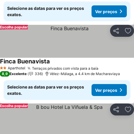
Selecione as datas para ver os preços
Ver preços
exatos.
Escolha popular
Partilhar
Ad
Finca Buenavista
Ver preços
Aparthotel
Terraços privados com vista para a baía
Ver preços
2 Estrelas
8,9
Excelente
336
Vélez-Málaga, a 4.4 km de Macharaviaya
Selecione as datas para ver os preços
Ver preços
exatos.
Escolha popular
Partilhar
Ad