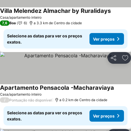
Villa Melendez Almachar by Ruralidays
Ver preç
Casa/apartamento inteiro
7,6
Boa
6
a 3.3 km de Centro da cidade
Selecione as datas para ver os preços
Ver preços
exatos.
Partilhar
Ad
Apartamento Pensacola -Macharaviaya
Ver pre
Casa/apartamento inteiro
/
a 0.2 km de Centro da cidade
Pontuação não disponível
Selecione as datas para ver os preços
Ver preços
exatos.