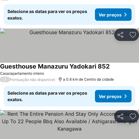
Selecione as datas para ver os preços
Ver preços
exatos.
Partilhar
Ad
Guesthouse Manazuru Yadokari 852
Ver preços
Casa/apartamento inteiro
/
a 0.6 km de Centro da cidade
Pontuação não disponível
Selecione as datas para ver os preços
Ver preços
exatos.
Partilhar
Ad