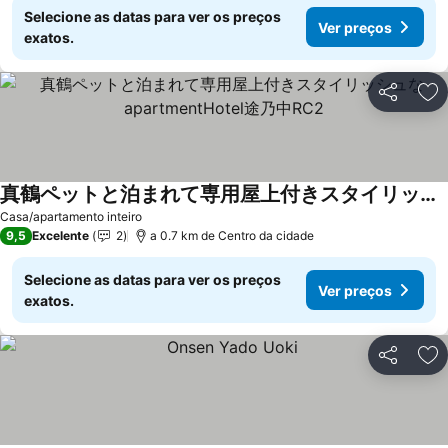
Selecione as datas para ver os preços
Ver preços
exatos.
Partilhar
Ad
真鶴ペットと泊まれて専用屋上付きスタイリッシュなapartmentHotel途乃中RC2
Ver preços
Casa/apartamento inteiro
9,5
Excelente
2
a 0.7 km de Centro da cidade
Selecione as datas para ver os preços
Ver preços
exatos.
Partilhar
Ad