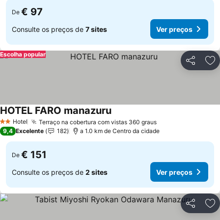
€ 97
De
Consulte os preços de
7 sites
Ver preços
Escolha popular
Partilhar
Ad
HOTEL FARO manazuru
Ver preços
Hotel
Terraço na cobertura com vistas 360 graus
Ver preços
2 Estrelas
9,4
Excelente
182
a 1.0 km de Centro da cidade
€ 151
De
Consulte os preços de
2 sites
Ver preços
Partilhar
Ad