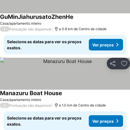
GuMinJiahurusatoZhenHe
Ver preços
Casa/apartamento inteiro
/
a 0.6 km de Centro da cidade
Pontuação não disponível
Selecione as datas para ver os preços
Ver preços
exatos.
Partilhar
Ad
Manazuru Boat House
Ver preços
Casa/apartamento inteiro
/
a 1.0 km de Centro da cidade
Pontuação não disponível
Selecione as datas para ver os preços
Ver preços
exatos.