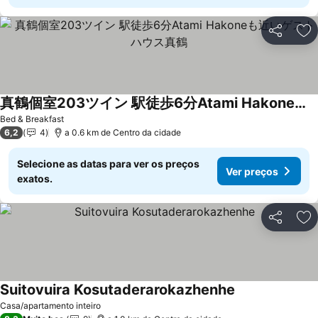
Partilhar
Ad
真鶴個室203ツイン 駅徒歩6分Atami Hakoneも近いゲストハウス真鶴
Ver preços
Bed & Breakfast
6,2
4
a 0.6 km de Centro da cidade
Selecione as datas para ver os preços
Ver preços
exatos.
Partilhar
Ad
Suitovuira Kosutaderarokazhenhe
Ver preços
Casa/apartamento inteiro