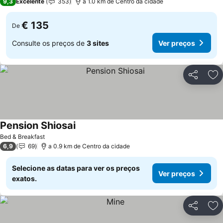
9,3
Excelente
353
a 1.0 km de Centro da cidade
€ 135
De
Consulte os preços de
3 sites
Ver preços
Partilhar
Ad
Pension Shiosai
Ver preços
Bed & Breakfast
6,9
69
a 0.9 km de Centro da cidade
Selecione as datas para ver os preços
Ver preços
exatos.
Partilhar
Ad