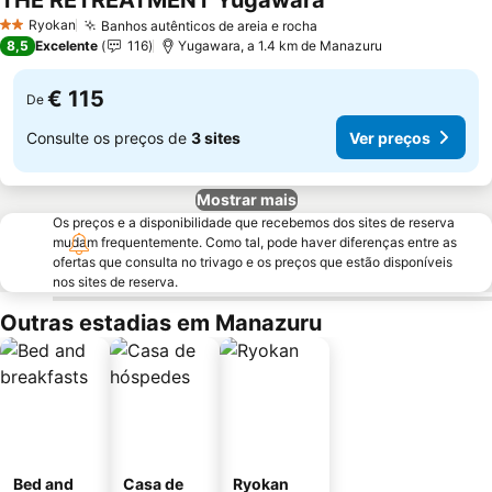
THE RETREATMENT Yugawara
Ver preços
Ryokan
Banhos autênticos de areia e rocha
Ver preços
2 Estrelas
8,5
Excelente
116
Yugawara, a 1.4 km de Manazuru
€ 115
De
Consulte os preços de
3 sites
Ver preços
Mostrar mais
Os preços e a disponibilidade que recebemos dos sites de reserva
mudam frequentemente. Como tal, pode haver diferenças entre as
ofertas que consulta no trivago e os preços que estão disponíveis
nos sites de reserva.
Outras estadias em Manazuru
Bed and
Casa de
Ryokan