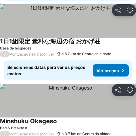
Partilhar
Ad
1日1組限定 素朴な海辺の宿 おかげ荘
Ver preços
Casa de hóspedes
/
a 8.7 km de Centro da cidade
Pontuação não disponível
Selecione as datas para ver os preços
Ver preços
exatos.
Partilhar
Ad
Minshuku Okageso
Ver preços
Bed & Breakfast
/
a 0.7 km de Centro da cidade
Pontuação não disponível