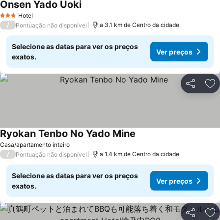
Onsen Yado Uoki
Ver preços
Hotel
3 Estrelas
/
a 3.1 km de Centro da cidade
Pontuação não disponível
Selecione as datas para ver os preços
Ver preços
exatos.
Partilhar
Ad
Ryokan Tenbo No Yado Mine
Ver preços
Casa/apartamento inteiro
/
a 1.4 km de Centro da cidade
Pontuação não disponível
Selecione as datas para ver os preços
Ver preços
exatos.
Partilhar
Ad