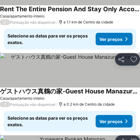
Rent The Entire Pension And Stay Only Accommodates Up To 22 People Bbq Also Available / Ashigarashimo-gun Kanagawa
Ver preços
Casa/apartamento inteiro
/
a 1.1 km de Centro da cidade
Pontuação não disponível
Selecione as datas para ver os preços
Ver preços
exatos.
Partilhar
Ad
ゲストハウス真鶴の家-Guest House Manazuru House
Ver preços
Casa/apartamento inteiro
/
a 0.2 km de Centro da cidade
Pontuação não disponível
Selecione as datas para ver os preços
Ver preços
exatos.