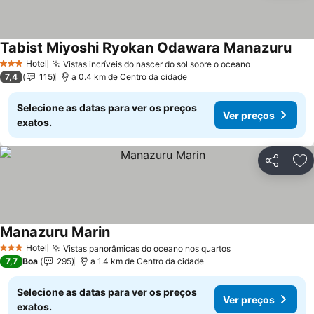
Tabist Miyoshi Ryokan Odawara Manazuru
Ver 
Hotel
Vistas incríveis do nascer do sol sobre o oceano
Ver preços
3 Estrelas
7,4
115
a 0.4 km de Centro da cidade
Selecione as datas para ver os preços
Ver preços
exatos.
Partilhar
Ad
Manazuru Marin
Ver preços
Hotel
Vistas panorâmicas do oceano nos quartos
Ver preços
3 Estrelas
7,7
Boa
295
a 1.4 km de Centro da cidade
Selecione as datas para ver os preços
Ver preços
exatos.