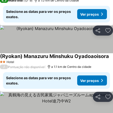
8,3
Muito boa
9
a 1.0 km de Centro da cidade
Selecione as datas para ver os preços
Ver preços
exatos.
Partilhar
Ad
(Ryokan) Manazuru Minshuku Oyadoaoisora
Ve
Hotel
2 Estrelas
/
a 1.1 km de Centro da cidade
Pontuação não disponível
Selecione as datas para ver os preços
Ver preços
exatos.
Partilhar
Ad