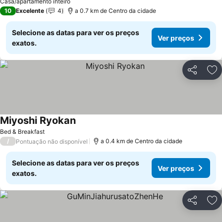
Ver preços
Casa/apartamento inteiro
10
Excelente
4
a 0.7 km de Centro da cidade
Selecione as datas para ver os preços
Ver preços
exatos.
Partilhar
Ad
Miyoshi Ryokan
Ver preços
Bed & Breakfast
/
a 0.4 km de Centro da cidade
Pontuação não disponível
Selecione as datas para ver os preços
Ver preços
exatos.
Partilhar
Ad