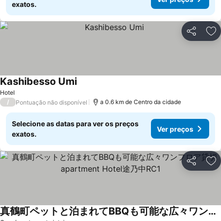
exatos.
Partilhar
Ad
Kashibesso Umi
Ver preços
Hotel
/
a 0.6 km de Centro da cidade
Pontuação não disponível
Selecione as datas para ver os preços
Ver preços
exatos.
Partilhar
Ad
真鶴町ペットと泊まれてBBQも可能な広々ワンフロア貸切apartment Hotel途乃中RC1