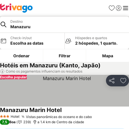
Favoritos
Iniciar
Me
Destino
Manazuru
Check-in/out
Hóspedes e quartos
Escolha as datas
2 hóspedes, 1 quarto.
Ordenar
Filtrar
Mapa
Hotéis em Manazuru (Kanto, Japão)
Como os pagamentos influenciam os resultados
Escolha popular
Partilhar
Ad
Manazuru Marin Hotel
Ver preços
Hotel
Vistas panorâmicas do oceano e do cabo
Ver preços
3 Estrelas
7,5
Boa
239
a 1.4 km de Centro da cidade