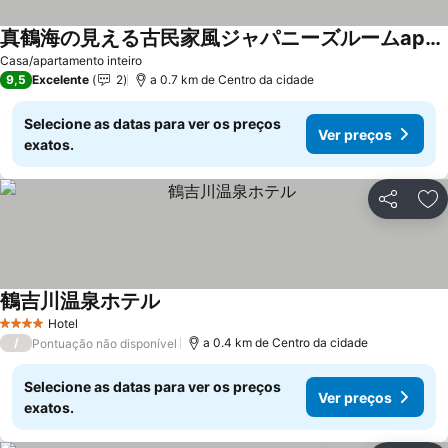
真鶴海の見える古民家風ジャパニーズルームapartment Hotel途乃中W2
Ver preços
Casa/apartamento inteiro
9,5
Excelente
2
a 0.7 km de Centro da cidade
Selecione as datas para ver os preços
Ver preços
exatos.
Partilhar
Ad
鶴吉川温泉ホテル
Ver preços
Hotel
4 Estrelas
/
a 0.4 km de Centro da cidade
Pontuação não disponível
Selecione as datas para ver os preços
Ver preços
exatos.