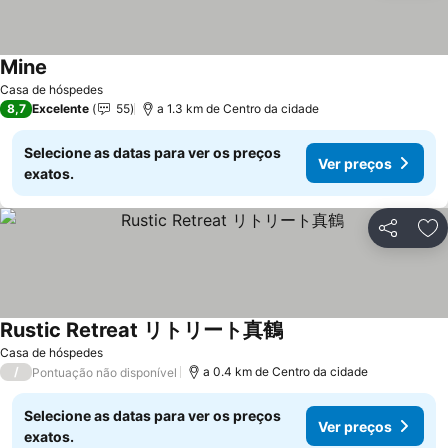
Mine
Ver preços
Casa de hóspedes
8,7
Excelente
55
a 1.3 km de Centro da cidade
Selecione as datas para ver os preços
Ver preços
exatos.
Partilhar
Ad
Rustic Retreat リトリート真鶴
Ver preços
Casa de hóspedes
/
a 0.4 km de Centro da cidade
Pontuação não disponível
Selecione as datas para ver os preços
Ver preços
exatos.