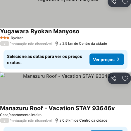
Partilhar
Ad
Yugawara Ryokan Manyoso
Ver preços
Ryokan
3 Estrelas
/
a 2.9 km de Centro da cidade
Pontuação não disponível
Selecione as datas para ver os preços
Ver preços
exatos.
Partilhar
Ad
Manazuru Roof - Vacation STAY 93646v
Ver pr
Casa/apartamento inteiro
/
a 0.6 km de Centro da cidade
Pontuação não disponível