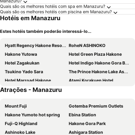
Manazuru?
Quais são os melhores hotéis com spa em Manazuru?
Quais são os melhores hotéis com piscina em Manazuru?
Hotéis em Manazuru
Estes hotéis também poderão interessá-lo...
Hyatt Regency Hakone Resort and Spa
RoheN ASHINOKO
Hakone Yutowa
Hotel Green Plaza Hakone
Hotel Zagakukan
Hotel Indigo Hakone Gora By Ihg
Tsukino Yado Sara
The Prince Hakone Lake Ashinoko
Hotel Marroad Hakone
Atami Korakuen Hotel
Atrações - Manazuru
Tenseien Odawara Station Annex
Mikawaya Ryokan
Hakone Forest Of Verde
Blisstia Hakone Sengokuhara Adult only
Mount Fuji
Gotemba Premium Outlets
Manazuru Marin Hotel
Condominium MIRAHAKONE
Hakone Yumoto hot spring
Ebina Station
Yumoto Station Hotel MIRAHAKONE
Moto-Hakone Guest House
Fuji-Q Highland
Hakone Gora Park
Odakyu Hotel de Yama
Hakone Ginyu
Ashinoko Lake
Ashigara Station
Hakone Nanase
Hakone Kowakien Hotel