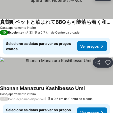
真鶴町ペットと泊まれてBBQも可能落ち着く和モダンルームapartment Hotel途乃中RC0
Ver preços
Casa/apartamento inteiro
10
Excelente
3
a 0.7 km de Centro da cidade
Selecione as datas para ver os preços
Ver preços
exatos.
Partilhar
Ad
Shonan Manazuru Kashibesso Umi
Ver preços
Casa/apartamento inteiro
/
a 0.6 km de Centro da cidade
Pontuação não disponível
Selecione as datas para ver os preços
Ver preços