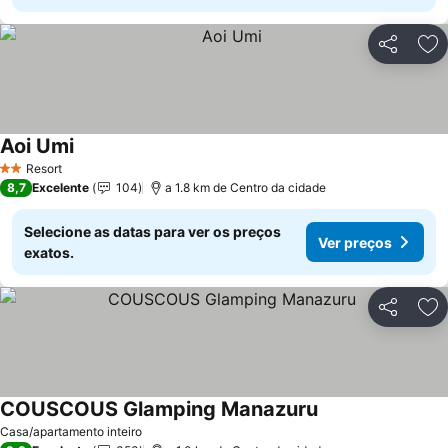
Partilhar
Ad
Aoi Umi
Ver preços
Resort
2 Estrelas
8,7
Excelente
104
a 1.8 km de Centro da cidade
Selecione as datas para ver os preços
Ver preços
exatos.
Partilhar
Ad
COUSCOUS Glamping Manazuru
Ver preços
Casa/apartamento inteiro