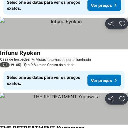
Selecione as datas para ver os preços
Ver preços
exatos.
Partilhar
Ad
Irifune Ryokan
Ver preços
Casa de hóspedes
Vistas noturnas do porto iluminado
Ver preços
7,1
95
a 0.8 km de Centro da cidade
Selecione as datas para ver os preços
Ver preços
exatos.
Partilhar
Ad