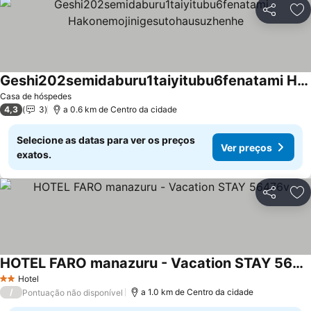
Partilhar
Ad
Geshi202semidaburu1taiyitubu6fenatami Hakonemojinigesutohausuzhenhe
Ver preços
Casa de hóspedes
4,3
3
a 0.6 km de Centro da cidade
Selecione as datas para ver os preços
Ver preços
exatos.
Partilhar
Ad
HOTEL FARO manazuru - Vacation STAY 56476v
Ver preços
Hotel
2 Estrelas
/
a 1.0 km de Centro da cidade
Pontuação não disponível