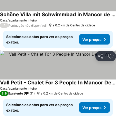
Schöne Villa mit Schwimmbad in Mancor de la Vall by Interhome
Casa/apartamento inteiro
/
a 0.2 km de Centro da cidade
Pontuação não disponível
Selecione as datas para ver os preços
Ver preços
exatos.
Partilhar
Ad
Vall Petit - Chalet For 3 People In Mancor De La Vall
Casa/apartamento inteiro
8,9
Excelente
31
a 0.2 km de Centro da cidade
Selecione as datas para ver os preços
Ver preços
exatos.