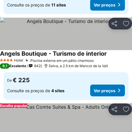
Consulte os preços de
11 sites
Ver preços
Partilhar
Ad
Angels Boutique - Turismo de interior
Hotel
Piscina externa em um pátio charmoso
4 Estrelas
9,1
Excelente
842
Selva, a 2.5 km de Mancor de la Vall
€ 225
De
Consulte os preços de
4 sites
Ver preços
Escolha popular
Partilhar
Ad