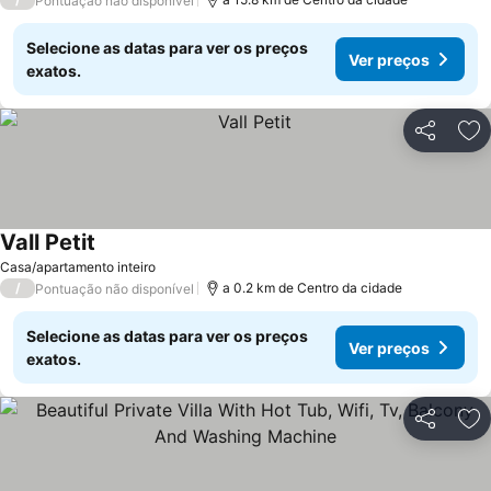
Pontuação não disponível
Selecione as datas para ver os preços
Ver preços
exatos.
Partilhar
Ad
Vall Petit
Casa/apartamento inteiro
/
a 0.2 km de Centro da cidade
Pontuação não disponível
Selecione as datas para ver os preços
Ver preços
exatos.
Partilhar
Ad