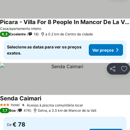
Picara - Villa For 8 People In Mancor De La Vall
Casa/apartamento inteiro
9,3
Excelente
18
a 0.2 km de Centro da cidade
Selecione as datas para ver os preços
Ver preços
exatos.
Partilhar
Ad
Senda Caimari
Hotel
Acesso à piscina comunitária local
3 Estrelas
7,7
Boa
474
Selva, a 3.5 km de Mancor de la Vall
€ 78
De