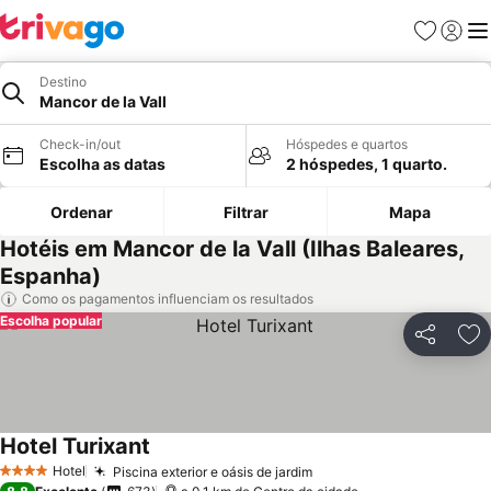
Favoritos
Iniciar
Me
Destino
Mancor de la Vall
Check-in/out
Hóspedes e quartos
Escolha as datas
2 hóspedes, 1 quarto.
Ordenar
Filtrar
Mapa
Hotéis em Mancor de la Vall (Ilhas Baleares,
Espanha)
Como os pagamentos influenciam os resultados
Escolha popular
Partilhar
Ad
Hotel Turixant
Hotel
Piscina exterior e oásis de jardim
4 Estrelas