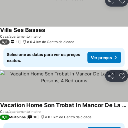
Partilhar
Ad
Villa Ses Basses
Casa/apartamento inteiro
6,2
11
a 0.4 km de Centro da cidade
Selecione as datas para ver os preços
Ver preços
exatos.
Partilhar
Ad
Vacation Home Son Trobat In Mancor De La Vall - 8 Persons, 4 Bedrooms
Casa/apartamento inteiro
8,3
Muito boa
10
a 0.1 km de Centro da cidade