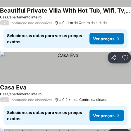
Beautiful Private Villa With Hot Tub, Wifi, Tv, Balcony And Washing Machine
Casa/apartamento inteiro
/
a 0.1 km de Centro da cidade
Pontuação não disponível
Selecione as datas para ver os preços
Ver preços
exatos.
Partilhar
Ad
Casa Eva
Casa/apartamento inteiro
/
a 0.2 km de Centro da cidade
Pontuação não disponível
Selecione as datas para ver os preços
Ver preços
exatos.