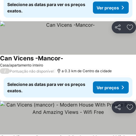
Selecione as datas para ver os preços
Ver preços
exatos.
Partilhar
Ad
Can Vicens -Mancor-
Casa/apartamento inteiro
/
a 0.3 km de Centro da cidade
Pontuação não disponível
Selecione as datas para ver os preços
Ver preços
exatos.
Partilhar
Ad