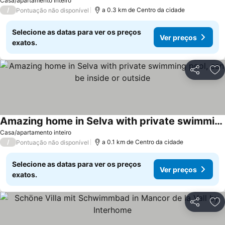
Casa/apartamento inteiro
/
a 0.3 km de Centro da cidade
Pontuação não disponível
Selecione as datas para ver os preços
Ver preços
exatos.
Partilhar
Ad
Amazing home in Selva with private swimming pool, can be inside or outside
Casa/apartamento inteiro
/
a 0.1 km de Centro da cidade
Pontuação não disponível
Selecione as datas para ver os preços
Ver preços
exatos.
Partilhar
Ad