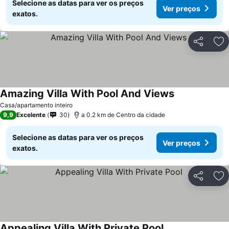
Selecione as datas para ver os preços
Ver preços
exatos.
Partilhar
Ad
Amazing Villa With Pool And Views
Casa/apartamento inteiro
9,9
Excelente
30
a 0.2 km de Centro da cidade
Selecione as datas para ver os preços
Ver preços
exatos.
Partilhar
Ad
Appealing Villa With Private Pool