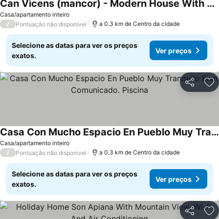
Can Vicens (mancor) - Modern House With Private Pool And Amazing Views - Wifi Free
Casa/apartamento inteiro
/
a 0.3 km de Centro da cidade
Pontuação não disponível
Selecione as datas para ver os preços
Ver preços
exatos.
Partilhar
Ad
Casa Con Mucho Espacio En Pueblo Muy Tranquilo Bien Comunicado. Piscina
Casa/apartamento inteiro
/
a 0.3 km de Centro da cidade
Pontuação não disponível
Selecione as datas para ver os preços
Ver preços
exatos.
Partilhar
Ad