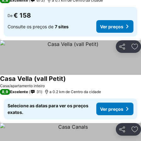
8,8
Excelente
673
a 0.1 km de Centro da cidade
€ 158
De
Consulte os preços de
7 sites
Ver preços
Partilhar
Ad
Casa Vella (vall Petit)
Casa/apartamento inteiro
8,9
Excelente
31
a 0.2 km de Centro da cidade
Selecione as datas para ver os preços
Ver preços
exatos.
Partilhar
Ad