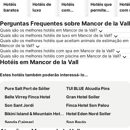
Hotéis
Hotéis de
Hotéis
Hotéis que
Hoté
baratos
luxo
com
permitem
com 
piscinas
animais
Perguntas Frequentes sobre Mancor de la Vall
Quais são os melhores hotéis em Mancor de la Vall?
Quais são os melhores hotéis de luxo em Mancor de la Vall?
Quais são os melhores hotéis que aceitam animais de estimação em
Mancor de la Vall?
Quais são os melhores hotéis com spa em Mancor de la Vall?
Quais são os melhores hotéis com piscina em Mancor de la Vall?
Hotéis em Mancor de la Vall
Estes hotéis também poderão interessá-lo...
Pure Salt Port de Sóller
TUI BLUE Alcudia Pins
Belle Virrey Finca Hotel
Gran Hotel Soller
Son Sant Jordi
Finca Hotel Son Palou
Bikini Island & Mountain Hotel Port de Sóller
Hotel Eden Nord Soller
Senda Caimari
Son Baulo