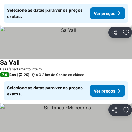
Selecione as datas para ver os preços
Ver preços
exatos.
Partilhar
Ad
Sa Vall
Casa/apartamento inteiro
7,9
Boa
25
a 0.2 km de Centro da cidade
Selecione as datas para ver os preços
Ver preços
exatos.
Partilhar
Ad