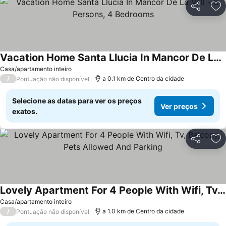
Partilhar
Ad
Vacation Home Santa Llucia In Mancor De La Vall - 8 Persons, 4 Bedrooms
Casa/apartamento inteiro
/
a 0.1 km de Centro da cidade
Pontuação não disponível
Selecione as datas para ver os preços
Ver preços
exatos.
Partilhar
Ad
Lovely Apartment For 4 People With Wifi, Tv, Balcony, Pets Allowed And Parking
Casa/apartamento inteiro
/
a 1.0 km de Centro da cidade
Pontuação não disponível