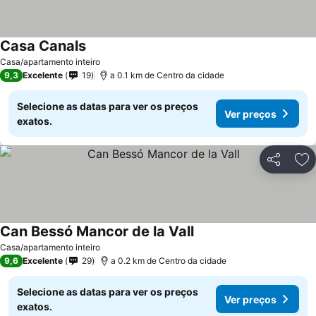
Casa Canals
Casa/apartamento inteiro
9,3
Excelente
19
a 0.1 km de Centro da cidade
Selecione as datas para ver os preços
Ver preços
exatos.
Partilhar
Ad
Can Bessó Mancor de la Vall
Casa/apartamento inteiro
9,6
Excelente
29
a 0.2 km de Centro da cidade
Selecione as datas para ver os preços
Ver preços
exatos.