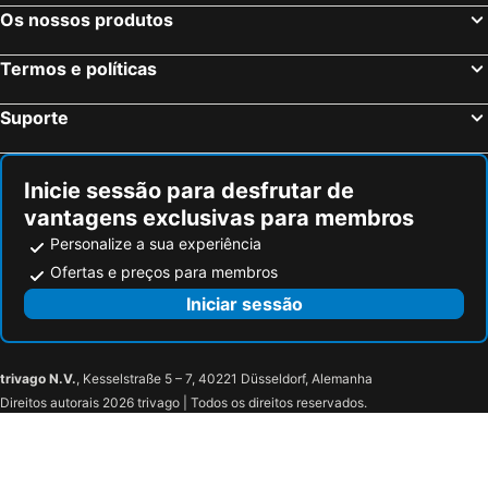
Os nossos produtos
Sevilha, Andaluzia Hotéis
Barcelona, Catalunha Hotéis
Vigo, Galiza Hotéis
Sangenjo, Galiza Hotéis
Termos e políticas
Isla Cristina, Andaluzia Hotéis
Isla Canela, Andaluzia Hotéis
Suporte
Inicie sessão para desfrutar de
vantagens exclusivas para membros
Personalize a sua experiência
Ofertas e preços para membros
Iniciar sessão
trivago N.V.
, Kesselstraße 5 – 7, 40221 Düsseldorf, Alemanha
Direitos autorais 2026 trivago | Todos os direitos reservados.