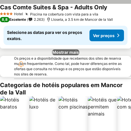
Cas Comte Suites & Spa - Adults Only
Hotel
Piscina na cobertura com vista para a vila
4 Estrelas
8,8
Excelente
2.263
Lloseta, a 3.5 km de Mancor de la Vall
Selecione as datas para ver os preços
Ver preços
exatos.
Mostrar mais
Os preços e a disponibilidade que recebemos dos sites de reserva
mudam frequentemente. Como tal, pode haver diferenças entre as
ofertas que consulta no trivago e os preços que estão disponíveis
nos sites de reserva.
Categorias de hotéis populares em Mancor
de la Vall