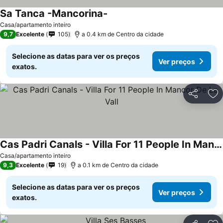
Sa Tanca -Mancorina-
Casa/apartamento inteiro
9,7
Excelente
105
a 0.4 km de Centro da cidade
Selecione as datas para ver os preços
Ver preços
exatos.
Partilhar
Ad
Cas Padri Canals - Villa For 11 People In Mancor De La Vall
Casa/apartamento inteiro
9,3
Excelente
19
a 0.1 km de Centro da cidade
Selecione as datas para ver os preços
Ver preços
exatos.