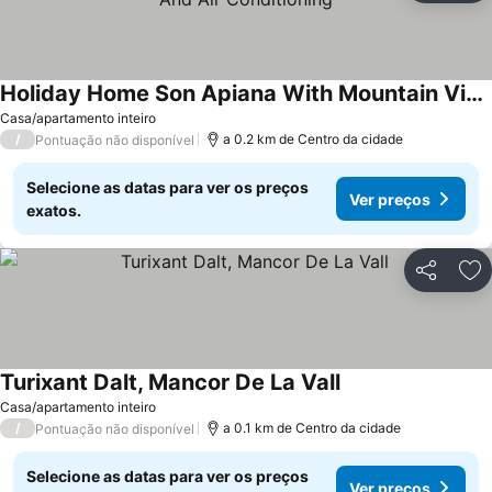
Holiday Home Son Apiana With Mountain View, Wi-fi And Air Conditioning
Casa/apartamento inteiro
/
a 0.2 km de Centro da cidade
Pontuação não disponível
Selecione as datas para ver os preços
Ver preços
exatos.
Partilhar
Ad
Turixant Dalt, Mancor De La Vall
Casa/apartamento inteiro
/
a 0.1 km de Centro da cidade
Pontuação não disponível
Selecione as datas para ver os preços
Ver preços