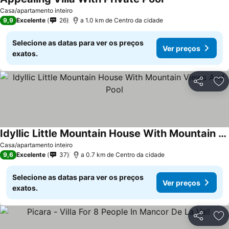
Casa/apartamento inteiro
9,9
Excelente
26
a 1.0 km de Centro da cidade
Selecione as datas para ver os preços
Ver preços
exatos.
Partilhar
Ad
Idyllic Little Mountain House With Mountain Views And Pool
Casa/apartamento inteiro
9,6
Excelente
37
a 0.7 km de Centro da cidade
Selecione as datas para ver os preços
Ver preços
exatos.
Partilhar
Ad