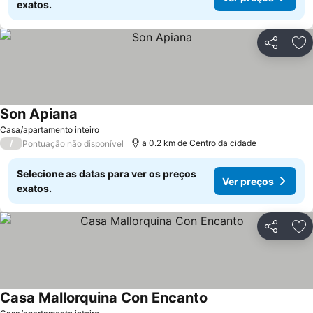
exatos.
Partilhar
Ad
Son Apiana
Casa/apartamento inteiro
/
a 0.2 km de Centro da cidade
Pontuação não disponível
Selecione as datas para ver os preços
Ver preços
exatos.
Partilhar
Ad
Casa Mallorquina Con Encanto