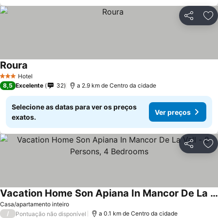
Partilhar
Ad
Roura
Hotel
3 Estrelas
8,5
Excelente
32
a 2.9 km de Centro da cidade
Selecione as datas para ver os preços
Ver preços
exatos.
Partilhar
Ad
Vacation Home Son Apiana In Mancor De La Vall - 8 Persons, 4 Bedrooms
Casa/apartamento inteiro
/
a 0.1 km de Centro da cidade
Pontuação não disponível