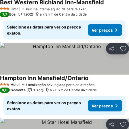
Best Western Richland Inn-Mansfield
Ver preços
Hotel
Piscina interna aquecida para relaxar
Ver preços
3 Estrelas
7,7
Boa
1.902
a 7.3 km de Centro da cidade
Selecione as datas para ver os preços
Ver preços
exatos.
Partilhar
Ad
Hampton Inn Mansfield/Ontario
Ver preços
Hotel
Localização privilegiada perto de atrações
Ver preços
3 Estrelas
8,6
Excelente
1.377
a 7.0 km de Centro da cidade
Selecione as datas para ver os preços
Ver preços
exatos.
Partilhar
Ad