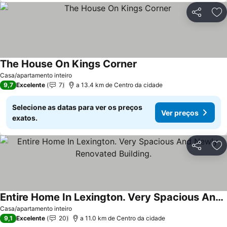
Partilhar
Ad
The House On Kings Corner
Ver preços
Casa/apartamento inteiro
9,7
Excelente
7
a 13.4 km de Centro da cidade
Selecione as datas para ver os preços
Ver preços
exatos.
Partilhar
Ad
Entire Home In Lexington. Very Spacious And Newly Renovated Building.
Ver preços
Casa/apartamento inteiro
9,1
Excelente
20
a 11.0 km de Centro da cidade