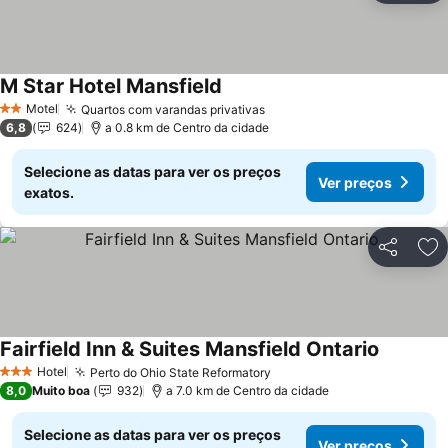
M Star Hotel Mansfield
Ver preços
Motel
Quartos com varandas privativas
Ver preços
2 Estrelas
6,8
624
a 0.8 km de Centro da cidade
Selecione as datas para ver os preços
Ver preços
exatos.
Partilhar
Ad
Fairfield Inn & Suites Mansfield Ontario
Ver preç
Hotel
Perto do Ohio State Reformatory
Ver preços
3 Estrelas
8,0
Muito boa
932
a 7.0 km de Centro da cidade
Selecione as datas para ver os preços
Ver preços