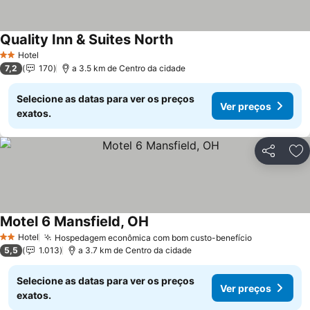
Quality Inn & Suites North
Ver preços
Hotel
2 Estrelas
7,2
170
a 3.5 km de Centro da cidade
Selecione as datas para ver os preços
Ver preços
exatos.
Partilhar
Ad
Motel 6 Mansfield, OH
Ver preços
Hotel
Hospedagem econômica com bom custo-benefício
Ver preços
2 Estrelas
5,5
1.013
a 3.7 km de Centro da cidade
Selecione as datas para ver os preços
Ver preços
exatos.