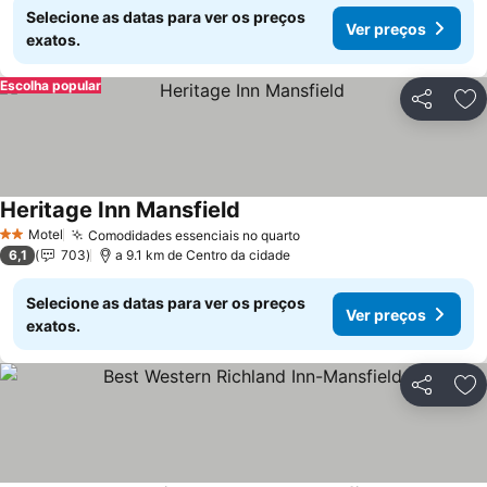
Selecione as datas para ver os preços
Ver preços
exatos.
Escolha popular
Partilhar
Ad
Heritage Inn Mansfield
Ver preços
Motel
Comodidades essenciais no quarto
Ver preços
2 Estrelas
6,1
703
a 9.1 km de Centro da cidade
Selecione as datas para ver os preços
Ver preços
exatos.
Partilhar
Ad