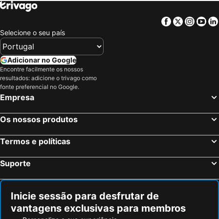
Las Vegas, Nevada Hotéis
Los Angeles, Califórnia Hotéis
Chicago, Ilinóis Hotéis
Lake Buena Vista, Flórida Hotéis
Facebook
Twitter
Insta
Yo
Boston, Massachusetts Hotéis
Selecione o seu país
Adicionar no Google
Encontre facilmente os nossos
resultados: adicione o trivago como
fonte preferencial no Google.
Empresa
Os nossos produtos
Termos e políticas
Suporte
Inicie sessão para desfrutar de
vantagens exclusivas para membros