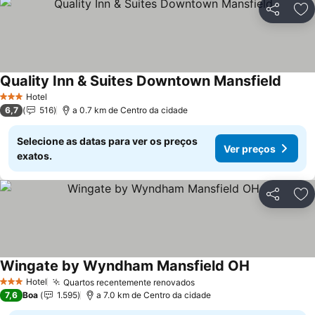
Partilhar
Ad
Quality Inn & Suites Downtown Mansfield
Ver p
Hotel
3 Estrelas
6,7
516
a 0.7 km de Centro da cidade
Selecione as datas para ver os preços
Ver preços
exatos.
Partilhar
Ad
Wingate by Wyndham Mansfield OH
Ver preços
Hotel
Quartos recentemente renovados
Ver preços
3 Estrelas
7,6
Boa
1.595
a 7.0 km de Centro da cidade