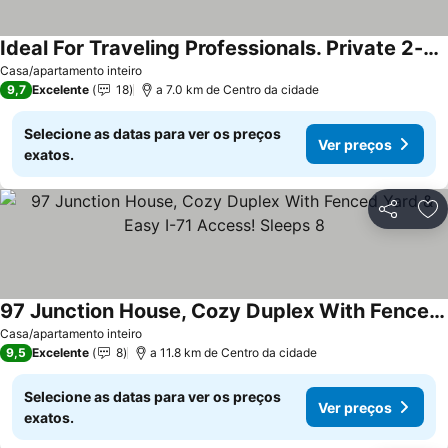
Ideal For Traveling Professionals. Private 2-bedroom Home In Peaceful Mansfield.
Ver preços
Casa/apartamento inteiro
9,7
Excelente
18
a 7.0 km de Centro da cidade
Selecione as datas para ver os preços
Ver preços
exatos.
Partilhar
Ad
97 Junction House, Cozy Duplex With Fenced Yard & Easy I-71 Access! Sleeps 8
Ver preços
Casa/apartamento inteiro
9,5
Excelente
8
a 11.8 km de Centro da cidade
Selecione as datas para ver os preços
Ver preços
exatos.