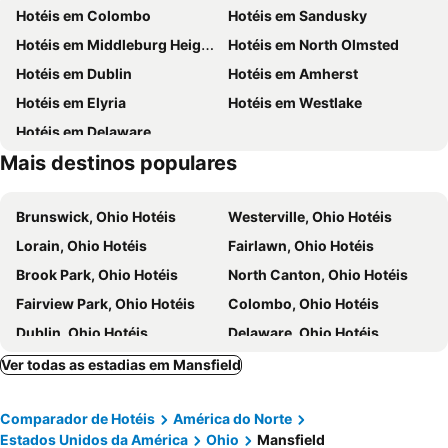
Hotéis em Colombo
Hotéis em Sandusky
Hotéis em Middleburg Heights
Hotéis em North Olmsted
Hotéis em Dublin
Hotéis em Amherst
Hotéis em Elyria
Hotéis em Westlake
Hotéis em Delaware
Mais destinos populares
Brunswick, Ohio Hotéis
Westerville, Ohio Hotéis
Lorain, Ohio Hotéis
Fairlawn, Ohio Hotéis
Brook Park, Ohio Hotéis
North Canton, Ohio Hotéis
Fairview Park, Ohio Hotéis
Colombo, Ohio Hotéis
Dublin, Ohio Hotéis
Delaware, Ohio Hotéis
Canal Winchester, Ohio Hotéis
Findlay, Ohio Hotéis
Ver todas as estadias em Mansfield
Nova Iorque, Nova York Hotéis
Miami Beach, Flórida Hotéis
Comparador de Hotéis
América do Norte
Orlando, Flórida Hotéis
Miami, Flórida Hotéis
Estados Unidos da América
Ohio
Mansfield