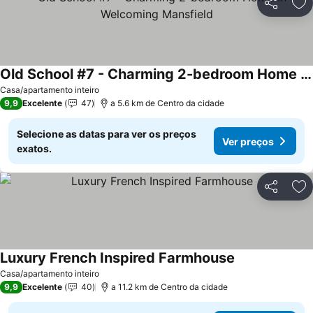
Partilhar
Ad
Old School #7 - Charming 2-bedroom Home In Welcoming Mansfield
Ver preços
Casa/apartamento inteiro
9,9
Excelente
47
a 5.6 km de Centro da cidade
Selecione as datas para ver os preços
Ver preços
exatos.
Partilhar
Ad
Luxury French Inspired Farmhouse
Ver preços
Casa/apartamento inteiro
9,9
Excelente
40
a 11.2 km de Centro da cidade