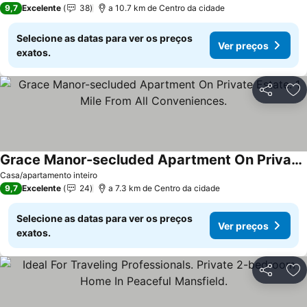
9,7
Excelente
38
a 10.7 km de Centro da cidade
Selecione as datas para ver os preços
Ver preços
exatos.
Partilhar
Ad
Grace Manor-secluded Apartment On Private Estate. 1 Mile From All Conveniences.
Ver preços
Casa/apartamento inteiro
9,7
Excelente
24
a 7.3 km de Centro da cidade
Selecione as datas para ver os preços
Ver preços
exatos.
Partilhar
Ad