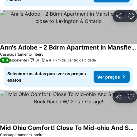
Partilhar
Ad
Ann's Adobe - 2 Bdrm Apartment in Mansfield, OH - close to Lexington & Ontario
Ver preços
Casa/apartamento inteiro
9,8
Excelente
6
a 4.7 km de Centro da cidade
Selecione as datas para ver os preços
Ver preços
exatos.
Partilhar
Ad
Mid Ohio Comfort! Close To Mid-ohio And Snowtrails! Brick Ranch W/ 2 Car Garage!
Ver preços
Casa/apartamento inteiro