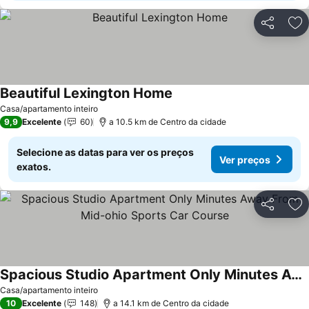
Partilhar
Ad
Beautiful Lexington Home
Ver preços
Casa/apartamento inteiro
9,9
Excelente
60
a 10.5 km de Centro da cidade
Selecione as datas para ver os preços
Ver preços
exatos.
Partilhar
Ad
Spacious Studio Apartment Only Minutes Away From Mid-ohio Sports Car Course
Ver preços
Casa/apartamento inteiro
10
Excelente
148
a 14.1 km de Centro da cidade