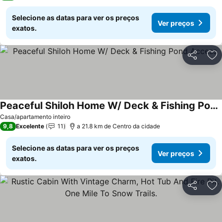
Selecione as datas para ver os preços
Ver preços
exatos.
Partilhar
Ad
Peaceful Shiloh Home W/ Deck & Fishing Pond Access
Ver preços
Casa/apartamento inteiro
9,8
Excelente
11
a 21.8 km de Centro da cidade
Selecione as datas para ver os preços
Ver preços
exatos.
Partilhar
Ad