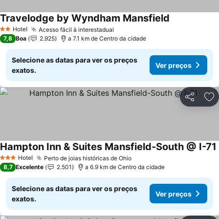
Travelodge by Wyndham Mansfield
Ver preços
Hotel
Acesso fácil à interestadual
Ver preços
2 Estrelas
7,8
Boa
2.925
a 7.1 km de Centro da cidade
Selecione as datas para ver os preços
Ver preços
exatos.
Partilhar
Ad
Hampton Inn & Suites Mansfield-South @ I-71
Hotel
Perto de joias históricas de Ohio
Ver preços
3 Estrelas
8,7
Excelente
2.501
a 6.9 km de Centro da cidade
Selecione as datas para ver os preços
Ver preços
exatos.