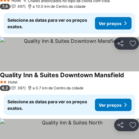
Hotel
Chalés arborizados no topo da colina com vista
Ver preços
3 Estrelas
7,4
497
a 10.0 km de Centro da cidade
Selecione as datas para ver os preços
Ver preços
exatos.
Partilhar
Ad
Quality Inn & Suites Downtown Mansfield
Ver p
Hotel
2 Estrelas
6,2
397
a 0.7 km de Centro da cidade
Selecione as datas para ver os preços
Ver preços
exatos.
Partilhar
Ad