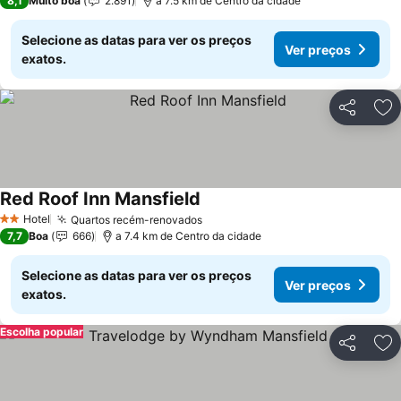
8,1
Muito boa
2.891
a 7.5 km de Centro da cidade
Selecione as datas para ver os preços
Ver preços
exatos.
Partilhar
Ad
Red Roof Inn Mansfield
Ver preços
Hotel
Quartos recém-renovados
Ver preços
2 Estrelas
7,7
Boa
666
a 7.4 km de Centro da cidade
Selecione as datas para ver os preços
Ver preços
exatos.
Escolha popular
Partilhar
Ad