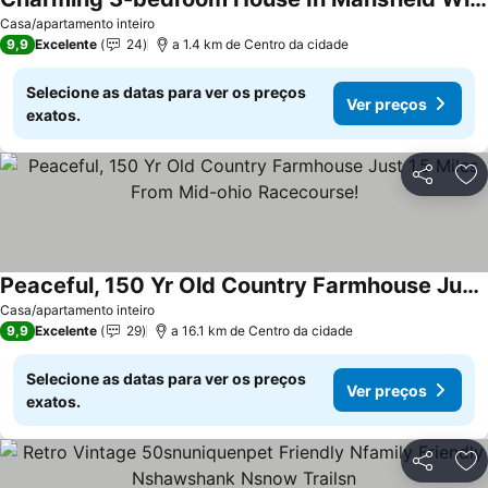
Ver preços
Casa/apartamento inteiro
9,9
Excelente
24
a 1.4 km de Centro da cidade
Selecione as datas para ver os preços
Ver preços
exatos.
Partilhar
Ad
Peaceful, 150 Yr Old Country Farmhouse Just 1.5 Miles From Mid-ohio Racecourse!
Ver preços
Casa/apartamento inteiro
9,9
Excelente
29
a 16.1 km de Centro da cidade
Selecione as datas para ver os preços
Ver preços
exatos.
Partilhar
Ad