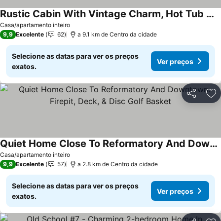
Rustic Cabin With Vintage Charm, Hot Tub And Fire Pit. One Mile To Snow Trails.
Ver preços
Casa/apartamento inteiro
9,9
Excelente
62
a 9.1 km de Centro da cidade
Selecione as datas para ver os preços
Ver preços
exatos.
Partilhar
Ad
Quiet Home Close To Reformatory And Downtown. Firepit, Deck, & Disc Golf Basket
Ver preços
Casa/apartamento inteiro
9,9
Excelente
57
a 2.8 km de Centro da cidade
Selecione as datas para ver os preços
Ver preços
exatos.