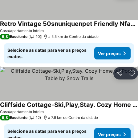
Retro Vintage 50snuniquenpet Friendly Nfamily Friendly Nshawshank Nsnow Trailsn
Ver preços
Casa/apartamento inteiro
9,8
Excelente
10
a 5.5 km de Centro da cidade
Selecione as datas para ver os preços
Ver preços
exatos.
Partilhar
Ad
Cliffside Cottage-Ski,Play,Stay. Cozy Home w/ Pool Table by Snow Trails
Ver preços
Casa/apartamento inteiro
9,8
Excelente
12
a 7.9 km de Centro da cidade
Selecione as datas para ver os preços
Ver preços
exatos.