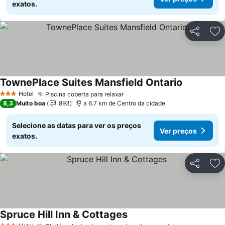
exatos.
Partilhar
Ad
TownePlace Suites Mansfield Ontario
Ver preços
Hotel
Piscina coberta para relaxar
Ver preços
3 Estrelas
8,3
Muito boa
893
a 6.7 km de Centro da cidade
Selecione as datas para ver os preços
Ver preços
exatos.
Partilhar
Ad
Spruce Hill Inn & Cottages
Ver preços