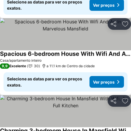
Selecione as datas para ver os preços
Ver preços
exatos.
Partilhar
Ad
Spacious 6-bedroom House With Wifi And Ac In Marvelous Mansfield
Ver preços
Casa/apartamento inteiro
9,9
Excelente
30
a 11.1 km de Centro da cidade
Selecione as datas para ver os preços
Ver preços
exatos.
Partilhar
Ad
Charming 3-bedroom House In Mansfield With Wifi, Ac, Full Kitchen