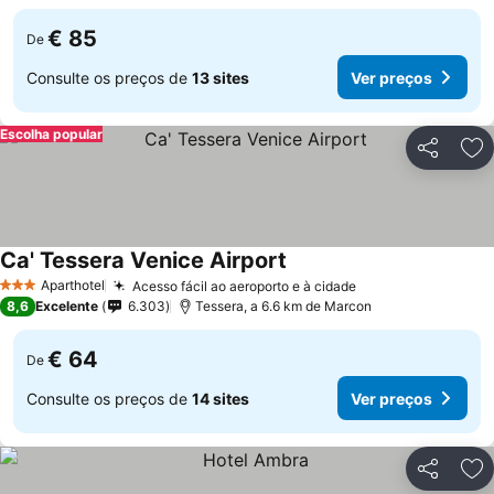
€ 85
De
Consulte os preços de
13 sites
Ver preços
Escolha popular
Partilhar
Ad
Ca' Tessera Venice Airport
Aparthotel
Acesso fácil ao aeroporto e à cidade
3 Estrelas
8,6
Excelente
6.303
Tessera, a 6.6 km de Marcon
€ 64
De
Consulte os preços de
14 sites
Ver preços
Partilhar
Ad