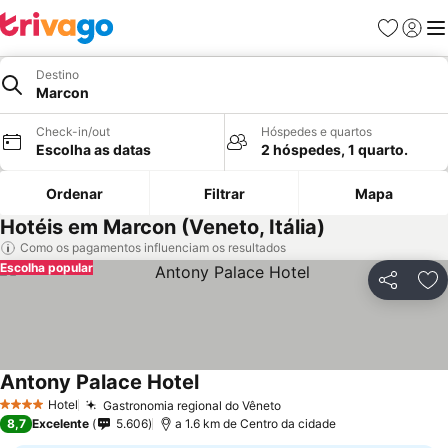
Favoritos
Iniciar
Me
Destino
Marcon
Check-in/out
Hóspedes e quartos
Escolha as datas
2 hóspedes, 1 quarto.
Ordenar
Filtrar
Mapa
Hotéis em Marcon (Veneto, Itália)
Como os pagamentos influenciam os resultados
Escolha popular
Partilhar
Ad
Antony Palace Hotel
Hotel
Gastronomia regional do Vêneto
4 Estrelas
8,7
Excelente
5.606
a 1.6 km de Centro da cidade