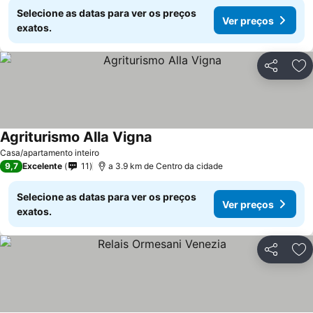
Selecione as datas para ver os preços
Ver preços
exatos.
Partilhar
Ad
Agriturismo Alla Vigna
Casa/apartamento inteiro
9,7
Excelente
11
a 3.9 km de Centro da cidade
Selecione as datas para ver os preços
Ver preços
exatos.
Partilhar
Ad