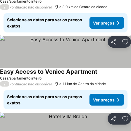
Casa/apartamento inteiro
/
a 3.9 km de Centro da cidade
Pontuação não disponível
Selecione as datas para ver os preços
Ver preços
exatos.
Partilhar
Ad
Easy Access to Venice Apartment
Casa/apartamento inteiro
/
a 1.1 km de Centro da cidade
Pontuação não disponível
Selecione as datas para ver os preços
Ver preços
exatos.
Partilhar
Ad