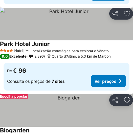
Partilhar
Ad
Park Hotel Junior
Hotel
Localização estratégica para explorar o Vêneto
4 Estrelas
9,0
Excelente
2.896
Quarto d'Altino, a 5.0 km de Marcon
€ 96
De
Consulte os preços de
7 sites
Ver preços
Escolha popular
Partilhar
Ad
Biogarden