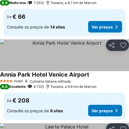
8,0
Muito boa
7.253
Tessera, a 6.7 km de Marcon
€ 66
De
Consulte os preços de
14 sites
Ver preços
Partilhar
Ad
Annia Park Hotel Venice Airport
Hotel
Culinária italiana refinada
4 Estrelas
8,8
Excelente
4.722
Tessera, a 6.6 km de Marcon
€ 208
De
Consulte os preços de
8 sites
Ver preços