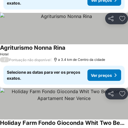
Ver preços
exatos.
Partilhar
Ad
Agriturismo Nonna Rina
Hotel
/
a 3.4 km de Centro da cidade
Pontuação não disponível
Selecione as datas para ver os preços
Ver preços
exatos.
Partilhar
Ad
Holiday Farm Fondo Gioconda Whit Two Bedroom Apartament Near Venice