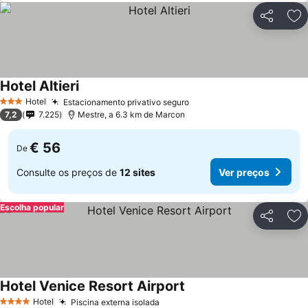
Partilhar
Ad
Hotel Altieri
Hotel
Estacionamento privativo seguro
3 Estrelas
7,2
7.225
Mestre, a 6.3 km de Marcon
€ 56
De
Consulte os preços de
12 sites
Ver preços
Escolha popular
Partilhar
Ad
Hotel Venice Resort Airport
Hotel
Piscina externa isolada
4 Estrelas