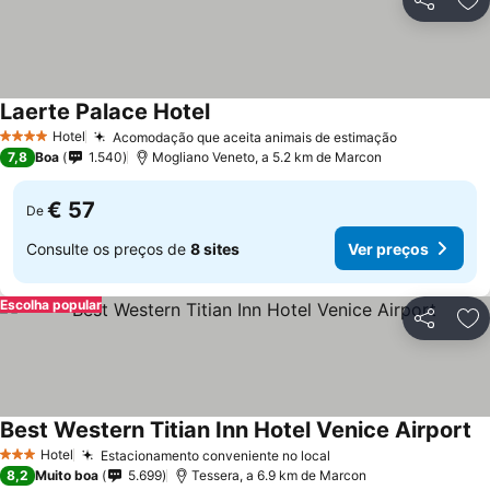
Partilhar
Ad
Laerte Palace Hotel
Hotel
Acomodação que aceita animais de estimação
4 Estrelas
7,8
Boa
1.540
Mogliano Veneto, a 5.2 km de Marcon
€ 57
De
Consulte os preços de
8 sites
Ver preços
Escolha popular
Partilhar
Ad
Best Western Titian Inn Hotel Venice Airport
Hotel
Estacionamento conveniente no local
3 Estrelas
8,2
Muito boa
5.699
Tessera, a 6.9 km de Marcon