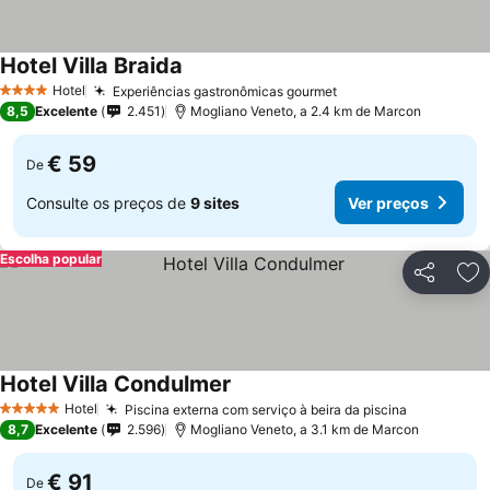
Hotel Villa Braida
Hotel
Experiências gastronômicas gourmet
4 Estrelas
8,5
Excelente
2.451
Mogliano Veneto, a 2.4 km de Marcon
€ 59
De
Consulte os preços de
9 sites
Ver preços
Escolha popular
Partilhar
Ad
Hotel Villa Condulmer
Hotel
Piscina externa com serviço à beira da piscina
5 Estrelas
8,7
Excelente
2.596
Mogliano Veneto, a 3.1 km de Marcon
€ 91
De