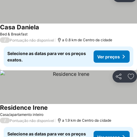
Casa Daniela
Bed & Breakfast
/
a 0.8 km de Centro da cidade
Pontuação não disponível
Selecione as datas para ver os preços
Ver preços
exatos.
Partilhar
Ad
Residence Irene
Casa/apartamento inteiro
/
a 1.9 km de Centro da cidade
Pontuação não disponível
Selecione as datas para ver os preços