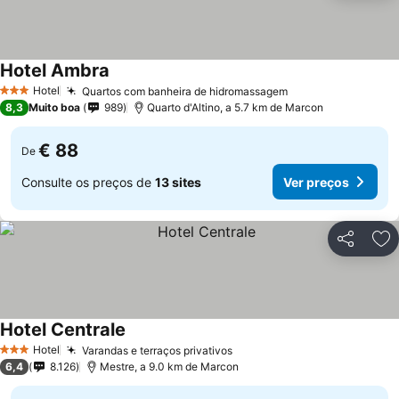
Hotel Ambra
Hotel
Quartos com banheira de hidromassagem
3 Estrelas
8,3
Muito boa
989
Quarto d'Altino, a 5.7 km de Marcon
€ 88
De
Consulte os preços de
13 sites
Ver preços
Partilhar
Ad
Hotel Centrale
Hotel
Varandas e terraços privativos
3 Estrelas
6,4
8.126
Mestre, a 9.0 km de Marcon