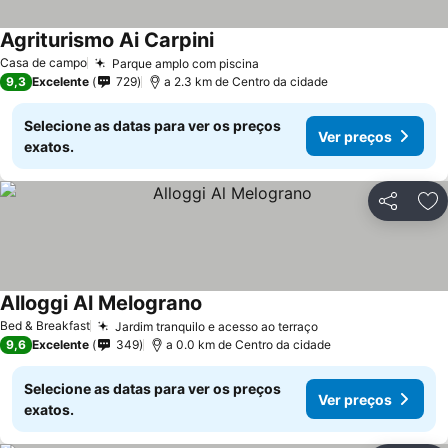
Agriturismo Ai Carpini
Casa de campo
Parque amplo com piscina
9,3
Excelente
729
a 2.3 km de Centro da cidade
Selecione as datas para ver os preços
Ver preços
exatos.
Partilhar
Ad
Alloggi Al Melograno
Bed & Breakfast
Jardim tranquilo e acesso ao terraço
9,6
Excelente
349
a 0.0 km de Centro da cidade
Selecione as datas para ver os preços
Ver preços
exatos.