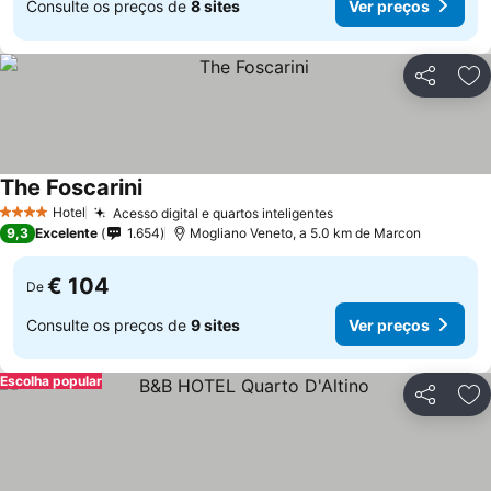
Consulte os preços de
8 sites
Ver preços
Partilhar
Ad
The Foscarini
Hotel
Acesso digital e quartos inteligentes
4 Estrelas
9,3
Excelente
1.654
Mogliano Veneto, a 5.0 km de Marcon
€ 104
De
Consulte os preços de
9 sites
Ver preços
Escolha popular
Partilhar
Ad