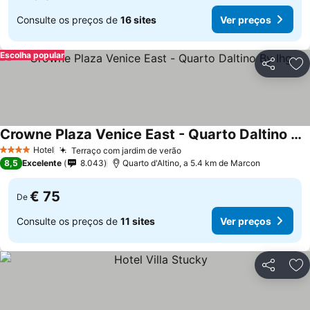
Consulte os preços de
16 sites
Ver preços
Escolha popular
Partilhar
Ad
Crowne Plaza Venice East - Quarto Daltino By Ihg
Hotel
Terraço com jardim de verão
4 Estrelas
8,5
Excelente
8.043
Quarto d'Altino, a 5.4 km de Marcon
€ 75
De
Consulte os preços de
11 sites
Ver preços
Partilhar
Ad