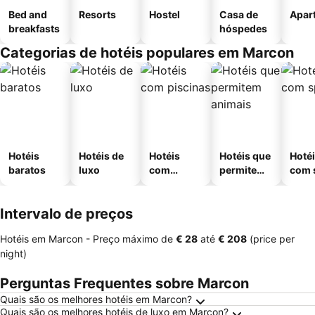
Bed and
Resorts
Hostel
Casa de
Apar
breakfasts
hóspedes
Categorias de hotéis populares em Marcon
Hotéis
Hotéis de
Hotéis
Hotéis que
Hoté
baratos
luxo
com
permitem
com 
piscinas
animais
Intervalo de preços
Hotéis em Marcon -
Preço máximo
de
‎€ 28
até
‎€ 208
(price per
night)
Perguntas Frequentes sobre Marcon
Quais são os melhores hotéis em Marcon?
Quais são os melhores hotéis de luxo em Marcon?