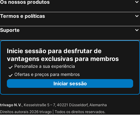
Os nossos produtos
Nápoles, Campanha Hotéis
Bolonha, Emília-Romanha Hotéis
Roy Hotel
Palermo, Sicília Hotéis
Cagliari, Sardenha Hotéis
Termos e políticas
Suporte
Inicie sessão para desfrutar de
vantagens exclusivas para membros
Personalize a sua experiência
Ofertas e preços para membros
Iniciar sessão
trivago N.V.
, Kesselstraße 5 – 7, 40221 Düsseldorf, Alemanha
Direitos autorais 2026 trivago | Todos os direitos reservados.