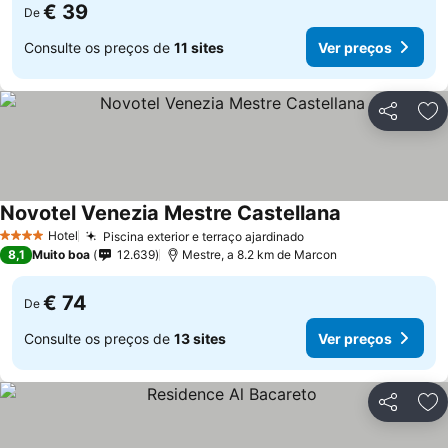
€ 39
De
Consulte os preços de
11 sites
Ver preços
Partilhar
Ad
Novotel Venezia Mestre Castellana
Hotel
Piscina exterior e terraço ajardinado
4 Estrelas
8,1
Muito boa
12.639
Mestre, a 8.2 km de Marcon
€ 74
De
Consulte os preços de
13 sites
Ver preços
Partilhar
Ad