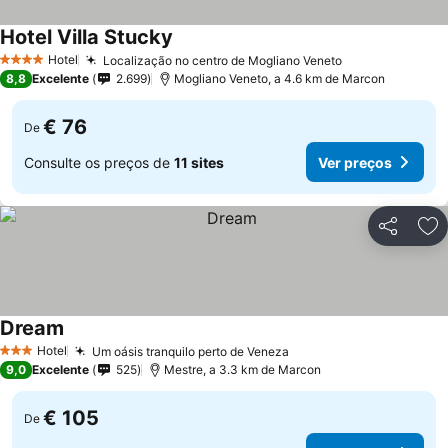
Hotel Villa Stucky
Hotel
Localização no centro de Mogliano Veneto
4 Estrelas
8,8
Excelente
2.699
Mogliano Veneto, a 4.6 km de Marcon
€ 76
De
Consulte os preços de
11 sites
Ver preços
Partilhar
Ad
Dream
Hotel
Um oásis tranquilo perto de Veneza
3 Estrelas
9,0
Excelente
525
Mestre, a 3.3 km de Marcon
€ 105
De