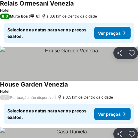
Relais Ormesani Venezia
Hotel
8,0
Muito boa
8
a 3.6 km de Centro da cidade
Selecione as datas para ver os preços
Ver preços
exatos.
Partilhar
Ad
House Garden Venezia
Hotel
/
a 0.5 km de Centro da cidade
Pontuação não disponível
Selecione as datas para ver os preços
Ver preços
exatos.
Partilhar
Ad