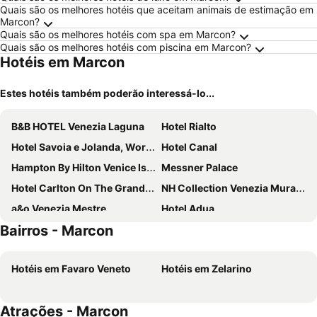
Quais são os melhores hotéis que aceitam animais de estimação em
Marcon?
Quais são os melhores hotéis com spa em Marcon?
Quais são os melhores hotéis com piscina em Marcon?
Hotéis em Marcon
Estes hotéis também poderão interessá-lo...
B&B HOTEL Venezia Laguna
Hotel Rialto
Hotel Savoia e Jolanda, WorldHotels Elite
Hotel Canal
Hampton By Hilton Venice Isola Nuova
Messner Palace
Hotel Carlton On The Grand Canal
NH Collection Venezia Murano Villa
a&o Venezia Mestre
Hotel Adua
Bairros - Marcon
Hotel Principe
Campanile Venice Mestre
Hotel Canal Grande
Hotel Carlton Capri
Hotéis em Favaro Veneto
Hotéis em Zelarino
Hotel Riviera dei Dogi
Hotel Messner
Arcadia Boutique Hotel
Hotel Nazionale
Atrações - Marcon
Eurostars Cannaregio 4*
Alle Guglie Boutique Hotel