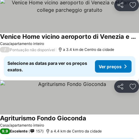
Partilhar
Ad
Venice Home vicino aeroporto di Venezia e H Farm college parcheggio gratuito
Casa/apartamento inteiro
/
a 3.4 km de Centro da cidade
Pontuação não disponível
Selecione as datas para ver os preços
Ver preços
exatos.
Partilhar
Ad
Agriturismo Fondo Gioconda
Casa/apartamento inteiro
9,9
Excelente
157
a 4.4 km de Centro da cidade