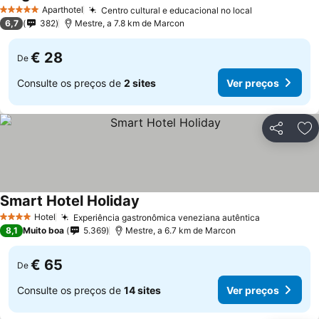
Aparthotel
Centro cultural e educacional no local
5 Estrelas
6,7
382
Mestre, a 7.8 km de Marcon
€ 28
De
Consulte os preços de
2 sites
Ver preços
Partilhar
Ad
Smart Hotel Holiday
Hotel
Experiência gastronômica veneziana autêntica
4 Estrelas
8,1
Muito boa
5.369
Mestre, a 6.7 km de Marcon
€ 65
De
Consulte os preços de
14 sites
Ver preços