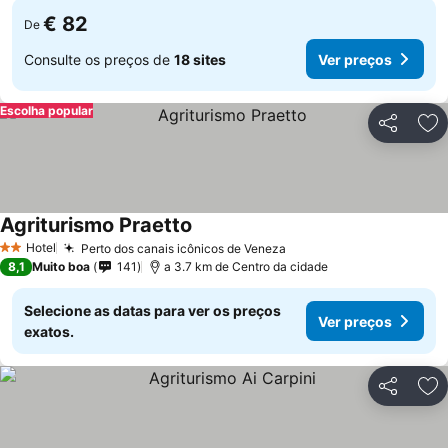
€ 82
De
Consulte os preços de
18 sites
Ver preços
Escolha popular
Partilhar
Ad
Agriturismo Praetto
Hotel
Perto dos canais icônicos de Veneza
2 Estrelas
8,1
Muito boa
141
a 3.7 km de Centro da cidade
Selecione as datas para ver os preços
Ver preços
exatos.
Partilhar
Ad