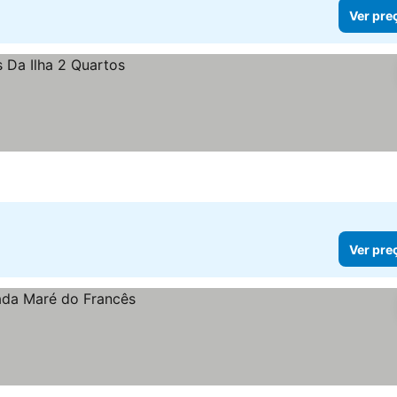
Ver pre
Ver pre