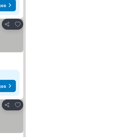
ços
Adicionar aos favoritos
Partilhar
ços
Adicionar aos favoritos
Partilhar