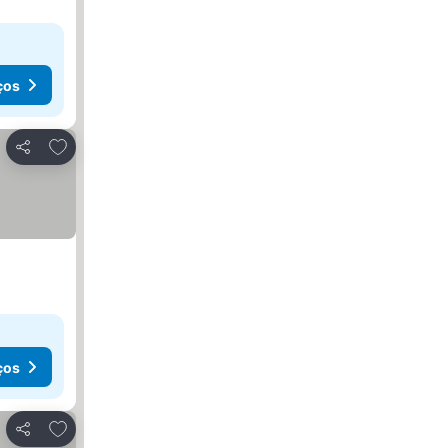
ços
Adicionar aos favoritos
Partilhar
ços
Adicionar aos favoritos
Partilhar