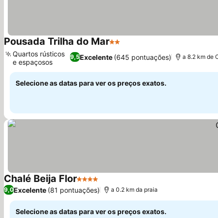
Pousada Trilha do Mar
2 Estrelas
Quartos rústicos
Excelente
(645 pontuações)
9,5
a 8.2 km de 
e espaçosos
Selecione as datas para ver os preços exatos.
Chalé Beija Flor
4 Estrelas
Excelente
(81 pontuações)
9,0
a 0.2 km da praia
Selecione as datas para ver os preços exatos.