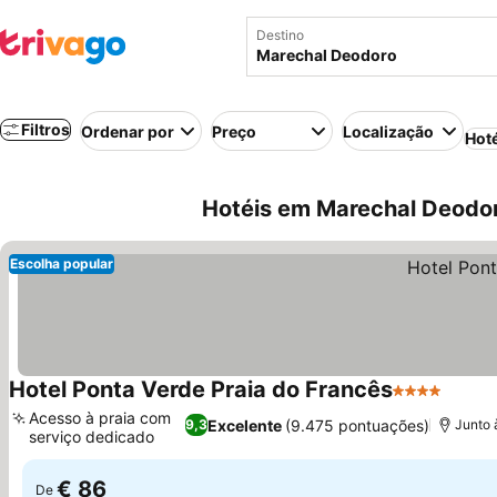
Destino
Filtros
Ordenar por
Preço
Localização
Hot
Hotéis em Marechal Deodoro
Escolha popular
Hotel Ponta Verde Praia do Francês
4 Estrelas
Acesso à praia com
Excelente
(9.475 pontuações)
9,3
Junto 
serviço dedicado
€ 86
De