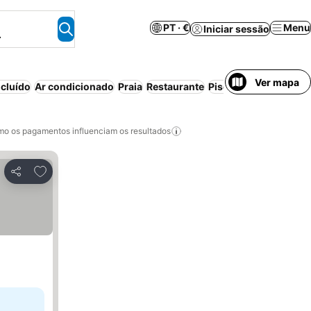
PT · €
Menu
Iniciar sessão
.
Ver mapa
cluído
Ar condicionado
Praia
Restaurante
Piscina
Wi-fi
Aparth
o os pagamentos influenciam os resultados
Adicionar aos favoritos
Partilhar