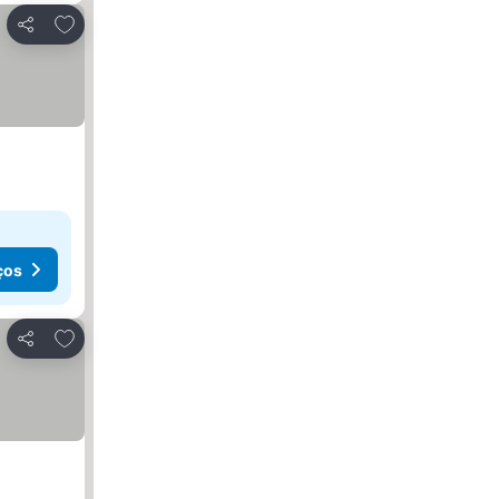
Adicionar aos favoritos
Partilhar
ços
Adicionar aos favoritos
Partilhar