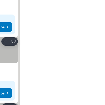
ços
Adicionar aos favoritos
Partilhar
ços