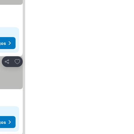
ços
Adicionar aos favoritos
Partilhar
ços