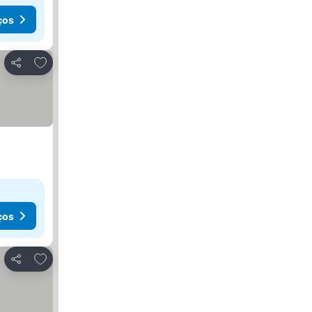
ços
Adicionar aos favoritos
Partilhar
ços
Adicionar aos favoritos
Partilhar