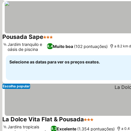
Pousada Sape
3 Estrelas
Jardim tranquilo e
Muito boa
(102 pontuações)
8,4
a 8.2 km 
oásis de piscina
Selecione as datas para ver os preços exatos.
Escolha popular
La Dolce Vita Flat & Pousada
3 Estrelas
Jardins tropicais
Excelente
(1.354 pontuações)
9,3
a 0.4