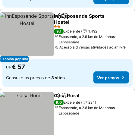
InnEsposende Sports
Partilhar
Adicionar aos favoritos
Hostel
Ver preços
2 Estrelas
9,1
Excelente
1.492
Esposende, a 2.9 km de Marinhas-
Esposeonde
Acesso a diversas atividades ao ar livre
Ver
Escolha popular
€ 57
De
Consulte os preços de
3 sites
Ver preços
Casa Rural
Partilhar
Adicionar aos favoritos
Ver preços
9,0
Excelente
284
Esposende, a 2.8 km de Marinhas-
Esposeonde