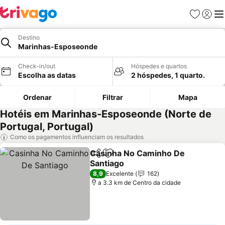
Favoritos
Iniciar
Me
Destino
Marinhas-Esposeonde
Check-in/out
Hóspedes e quartos
Escolha as datas
2 hóspedes, 1 quarto.
Ordenar
Filtrar
Mapa
Hotéis em Marinhas-Esposeonde (Norte de
Portugal, Portugal)
Como os pagamentos influenciam os resultados
Casinha No Caminho De
Partilhar
Adicionar aos favoritos
Santiago
Ver preços
8,9
Excelente
162
a 3.3 km de Centro da cidade