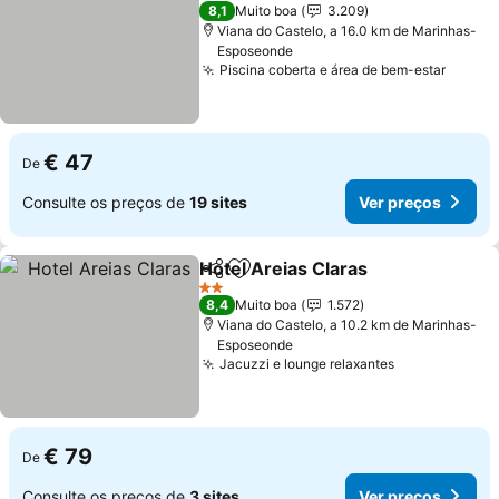
3 Estrelas
8,1
Muito boa
3.209
Viana do Castelo, a 16.0 km de Marinhas-
Esposeonde
Piscina coberta e área de bem-estar
Ver p
€ 47
De
Consulte os preços de
19 sites
Ver preços
Hotel Areias Claras
Partilhar
Adicionar aos favoritos
Ver pr
2 Estrelas
8,4
Muito boa
1.572
Viana do Castelo, a 10.2 km de Marinhas-
Esposeonde
Jacuzzi e lounge relaxantes
Ver preços
€ 79
De
Consulte os preços de
3 sites
Ver preços