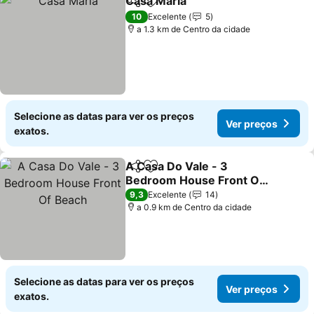
Casa Maria
Partilhar
Adicionar aos favoritos
Ver preços
10
Excelente
5
a 1.3 km de Centro da cidade
Selecione as datas para ver os preços
Ver preços
exatos.
A Casa Do Vale - 3
Partilhar
Adicionar aos favoritos
Bedroom House Front Of
Beach
Ver preços
9,3
Excelente
14
a 0.9 km de Centro da cidade
Selecione as datas para ver os preços
Ver preços
exatos.