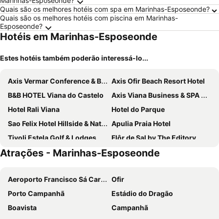
Marinhas-Esposeonde?
Quais são os melhores hotéis com spa em Marinhas-Esposeonde?
Quais são os melhores hotéis com piscina em Marinhas-
Esposeonde?
Hotéis em Marinhas-Esposeonde
Estes hotéis também poderão interessá-lo...
Axis Vermar Conference & Beach Hotel
Axis Ofir Beach Resort Hotel
B&B HOTEL Viana do Castelo
Axis Viana Business & SPA Hotel
Hotel Rali Viana
Hotel do Parque
Sao Felix Hotel Hillside & Nature
Apulia Praia Hotel
Tivoli Estela Golf & Lodges Porto
Flôr de Sal by The Editory
Atrações - Marinhas-Esposeonde
THE ONE Grand Hotel da Póvoa - by MHMB Hospitality
Hotel Suave Mar
Hotel Santo Andre
Pousada Viana do Castelo
Aeroporto Francisco Sá Carneiro
Ofir
AP Dona Aninhas
Hotel Torre Mar
Porto Campanhã
Estádio do Dragão
Hotel Jardim Viana do Castelo
Varzinn Hotel
Boavista
Campanhã
Vila Gale Collection Ponte de Lima Vineyards Hotel
Luso Brasileiro