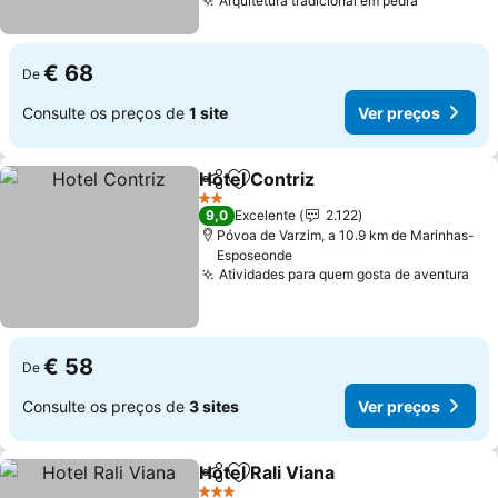
Arquitetura tradicional em pedra
Ver preç
€ 68
De
Consulte os preços de
1 site
Ver preços
Hotel Contriz
Partilhar
Adicionar aos favoritos
Ver preços
2 Estrelas
9,0
Excelente
2.122
Póvoa de Varzim, a 10.9 km de Marinhas-
Esposeonde
Atividades para quem gosta de aventura
Ver
€ 58
De
Consulte os preços de
3 sites
Ver preços
Hotel Rali Viana
Partilhar
Adicionar aos favoritos
Ver preços