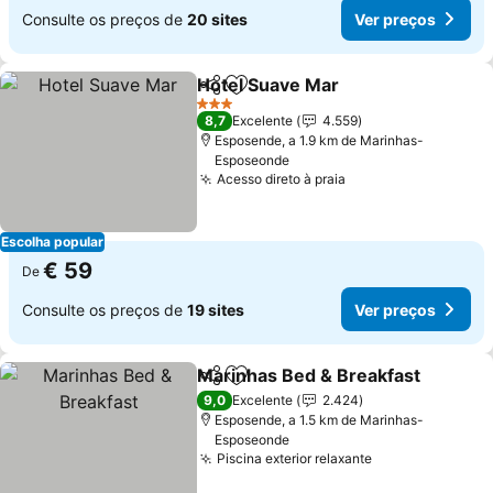
Consulte os preços de
20 sites
Ver preços
Hotel Suave Mar
Partilhar
Adicionar aos favoritos
Ver preço
3 Estrelas
8,7
Excelente
4.559
Esposende, a 1.9 km de Marinhas-
Esposeonde
Acesso direto à praia
Ver preços
Escolha popular
€ 59
De
Consulte os preços de
19 sites
Ver preços
Marinhas Bed & Breakfast
Partilhar
Adicionar aos favoritos
9,0
Excelente
2.424
Esposende, a 1.5 km de Marinhas-
Esposeonde
Piscina exterior relaxante
Ver preços