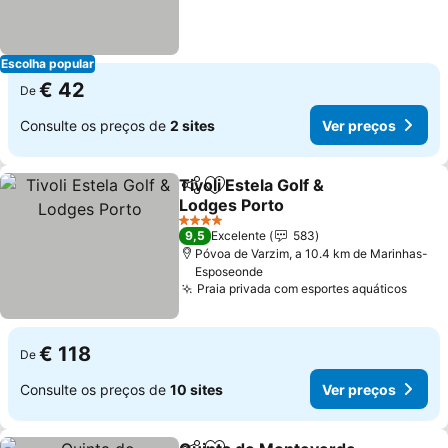
Escolha popular
€ 42
De
Consulte os preços de
2 sites
Ver preços
Tivoli Estela Golf &
Partilhar
Adicionar aos favoritos
Lodges Porto
Ver preços
4 Estrelas
9,5
Excelente
583
Póvoa de Varzim, a 10.4 km de Marinhas-
Esposeonde
Praia privada com esportes aquáticos
Ver p
€ 118
De
Consulte os preços de
10 sites
Ver preços