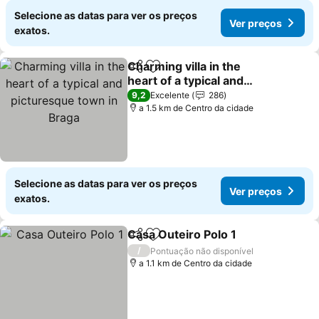
Selecione as datas para ver os preços
Ver preços
exatos.
Charming villa in the
Partilhar
Adicionar aos favoritos
heart of a typical and
picturesque town in
Ver preços
9,2
Excelente
286
Braga
a 1.5 km de Centro da cidade
Selecione as datas para ver os preços
Ver preços
exatos.
Casa Outeiro Polo 1
Partilhar
Adicionar aos favoritos
Ver pr
/
Pontuação não disponível
a 1.1 km de Centro da cidade