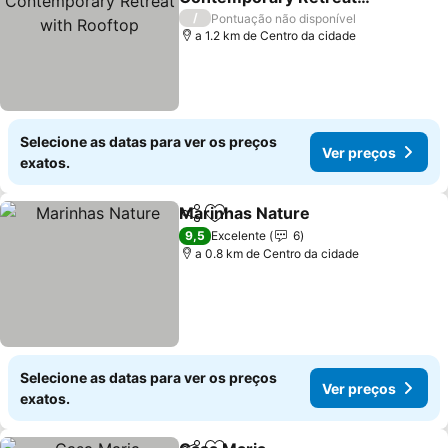
with Rooftop
Ver preços
/
Pontuação não disponível
a 1.2 km de Centro da cidade
Selecione as datas para ver os preços
Ver preços
exatos.
Marinhas Nature
Partilhar
Adicionar aos favoritos
Ver preço
9,5
Excelente
6
a 0.8 km de Centro da cidade
Selecione as datas para ver os preços
Ver preços
exatos.