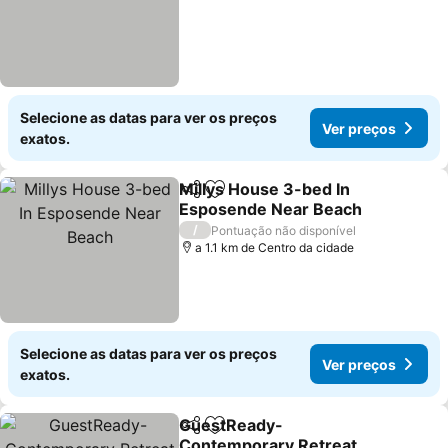
Selecione as datas para ver os preços
Ver preços
exatos.
Millys House 3-bed In
Partilhar
Adicionar aos favoritos
Esposende Near Beach
Ver preços
/
Pontuação não disponível
a 1.1 km de Centro da cidade
Selecione as datas para ver os preços
Ver preços
exatos.
GuestReady-
Partilhar
Adicionar aos favoritos
Contemporary Retreat