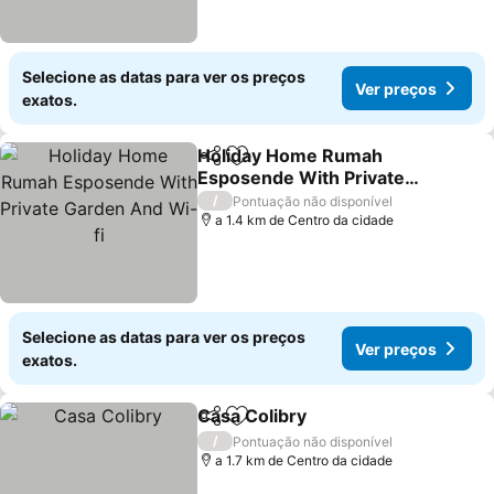
Selecione as datas para ver os preços
Ver preços
exatos.
Holiday Home Rumah
Partilhar
Adicionar aos favoritos
Esposende With Private
Garden And Wi-fi
Ver preços
/
Pontuação não disponível
a 1.4 km de Centro da cidade
Selecione as datas para ver os preços
Ver preços
exatos.
Casa Colibry
Partilhar
Adicionar aos favoritos
Ver preços
/
Pontuação não disponível
a 1.7 km de Centro da cidade