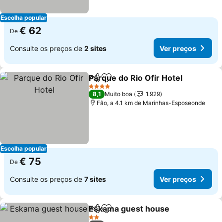
Escolha popular
€ 62
De
Consulte os preços de
2 sites
Ver preços
Parque do Rio Ofir Hotel
Partilhar
Adicionar aos favoritos
Ve
4 Estrelas
8,1
Muito boa
1.929
Fâo, a 4.1 km de Marinhas-Esposeonde
Escolha popular
€ 75
De
Consulte os preços de
7 sites
Ver preços
Eskama guest house
Partilhar
Adicionar aos favoritos
Ver p
2 Estrelas