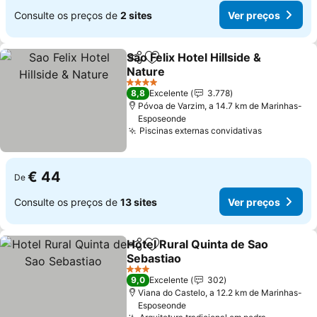
Consulte os preços de
2 sites
Ver preços
Sao Felix Hotel Hillside &
Partilhar
Adicionar aos favoritos
Nature
Ver preços
4 Estrelas
8,8
Excelente
3.778
Póvoa de Varzim, a 14.7 km de Marinhas-
Esposeonde
Piscinas externas convidativas
Ver preço
€ 44
De
Consulte os preços de
13 sites
Ver preços
Hotel Rural Quinta de Sao
Partilhar
Adicionar aos favoritos
Sebastiao
Ver preços
3 Estrelas
9,0
Excelente
302
Viana do Castelo, a 12.2 km de Marinhas-
Esposeonde