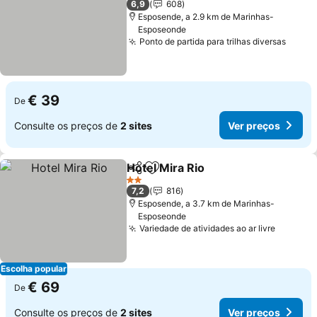
6,9
608
Esposende, a 2.9 km de Marinhas-
Esposeonde
Ponto de partida para trilhas diversas
Ver p
€ 39
De
Consulte os preços de
2 sites
Ver preços
Hotel Mira Rio
Partilhar
Adicionar aos favoritos
Ver preços
2 Estrelas
7,2
816
Esposende, a 3.7 km de Marinhas-
Esposeonde
Variedade de atividades ao ar livre
Ver pre
Escolha popular
€ 69
De
Consulte os preços de
2 sites
Ver preços