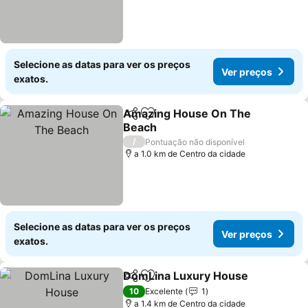
Selecione as datas para ver os preços
Ver preços
exatos.
Amazing House On The
Partilhar
Adicionar aos favoritos
Beach
Ver preços
/
Pontuação não disponível
a 1.0 km de Centro da cidade
Selecione as datas para ver os preços
Ver preços
exatos.
DomLina Luxury House
Partilhar
Adicionar aos favoritos
Ve
10
Excelente
1
a 1.4 km de Centro da cidade