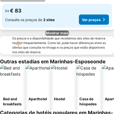
€ 83
De
Consulte os preços de
2 sites
Ver preços
Mostrar mais
Os preços e a disponibilidade que recebemos dos sites de reserva
mudam frequentemente. Como tal, pode haver diferenças entre as
ofertas que consulta no trivago e os preços que estão disponíveis
nos sites de reserva.
Outras estadias em Marinhas-Esposeonde
Bed and
Aparthotel
Hostel
Casa de
Apar
breakfasts
hóspedes
Categorias de hotéis populares em Marinhas-