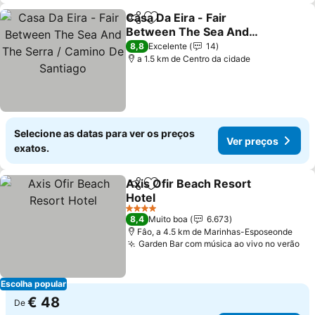
Casa Da Eira - Fair
Partilhar
Adicionar aos favoritos
Between The Sea And
The Serra / Camino De
Ver preços
8,8
Excelente
14
Santiago
a 1.5 km de Centro da cidade
Selecione as datas para ver os preços
Ver preços
exatos.
Axis Ofir Beach Resort
Partilhar
Adicionar aos favoritos
Hotel
Ver preços
4 Estrelas
8,4
Muito boa
6.673
Fâo, a 4.5 km de Marinhas-Esposeonde
Garden Bar com música ao vivo no verão
Ve
Escolha popular
€ 48
De