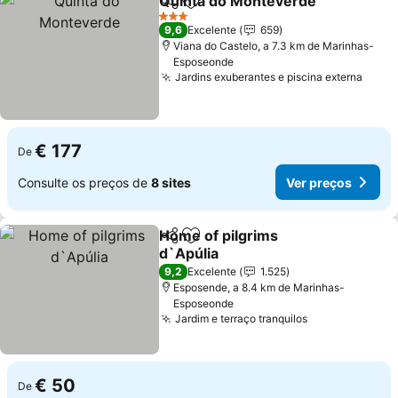
Quinta do Monteverde
Partilhar
Adicionar aos favoritos
Ver
3 Estrelas
9,6
Excelente
659
Viana do Castelo, a 7.3 km de Marinhas-
Esposeonde
Jardins exuberantes e piscina externa
Ver 
€ 177
De
Consulte os preços de
8 sites
Ver preços
Home of pilgrims
Partilhar
Adicionar aos favoritos
d`Apúlia
Ver preços
9,2
Excelente
1.525
Esposende, a 8.4 km de Marinhas-
Esposeonde
Jardim e terraço tranquilos
Ver preços
€ 50
De