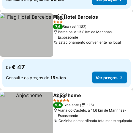
Flag Hotel Barcelos
Partilhar
Adicionar aos favoritos
Ver pr
3 Estrelas
7,6
Boa
1.182
Barcelos, a 13.8 km de Marinhas-
Esposeonde
Estacionamento conveniente no local
Ver p
€ 47
De
Consulte os preços de
15 sites
Ver preços
Anjos’home
Partilhar
Adicionar aos favoritos
Ver preços
5 Estrelas
9,4
Excelente
115
Viana do Castelo, a 11.6 km de Marinhas-
Esposeonde
Cozinha compartilhada totalmente equipada