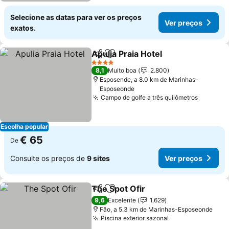
Selecione as datas para ver os preços
Ver preços
exatos.
Apulia Praia Hotel
Partilhar
Adicionar aos favoritos
Ver preç
4 Estrelas
8,1
Muito boa
2.800
Esposende, a 8.0 km de Marinhas-
Esposeonde
Campo de golfe a três quilômetros
Ver pre
Escolha popular
€ 65
De
Consulte os preços de
9 sites
Ver preços
The Spot Ofir
Partilhar
Adicionar aos favoritos
Ver preços
9,6
Excelente
1.629
Fâo, a 5.3 km de Marinhas-Esposeonde
Piscina exterior sazonal
Ver preços