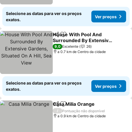
Selecione as datas para ver os preços
Ver preços
exatos.
House With Pool And
Partilhar
Adicionar aos favoritos
Surrounded By Extensive
Gardens, Situated On A
Ver preços
9,0
Excelente
26
Hill, Sea View
a 0.7 km de Centro da cidade
Selecione as datas para ver os preços
Ver preços
exatos.
Casa Milia Orange
Partilhar
Adicionar aos favoritos
Ver pre
/
Pontuação não disponível
a 0.9 km de Centro da cidade