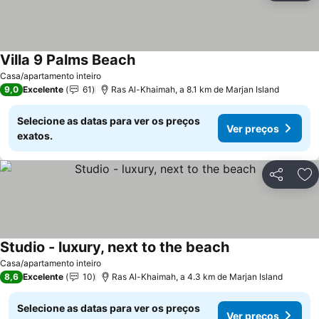
Villa 9 Palms Beach
Casa/apartamento inteiro
9,0
Excelente
61
Ras Al-Khaimah, a 8.1 km de Marjan Island
Selecione as datas para ver os preços
Ver preços
exatos.
Partilhar
Ad
Studio - luxury, next to the beach
Casa/apartamento inteiro
8,6
Excelente
10
Ras Al-Khaimah, a 4.3 km de Marjan Island
Selecione as datas para ver os preços
Ver preços