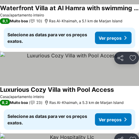
Waterfront Villa at Al Hamra with swimming pool
Casa/apartamento inteiro
8,1
Muito boa
10
Ras Al-Khaimah, a 5.1 km de Marjan Island
Selecione as datas para ver os preços
Ver preços
exatos.
Partilhar
Ad
Luxurious Cozy Villa with Pool Access
Casa/apartamento inteiro
8,2
Muito boa
23
Ras Al-Khaimah, a 5.3 km de Marjan Island
Selecione as datas para ver os preços
Ver preços
exatos.