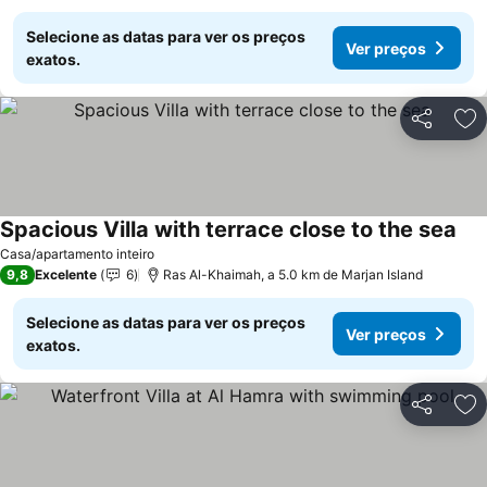
Selecione as datas para ver os preços
Ver preços
exatos.
Partilhar
Ad
Spacious Villa with terrace close to the sea
Casa/apartamento inteiro
9,8
Excelente
6
Ras Al-Khaimah, a 5.0 km de Marjan Island
Selecione as datas para ver os preços
Ver preços
exatos.
Partilhar
Ad