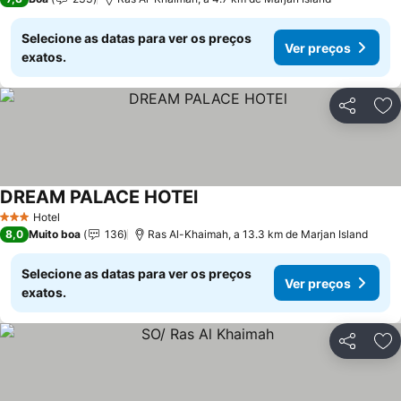
Selecione as datas para ver os preços
Ver preços
exatos.
Partilhar
Ad
DREAM PALACE HOTEl
Hotel
3 Estrelas
8,0
Muito boa
136
Ras Al-Khaimah, a 13.3 km de Marjan Island
Selecione as datas para ver os preços
Ver preços
exatos.
Partilhar
Ad