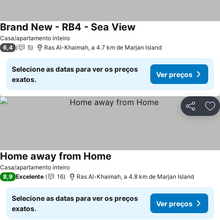
Brand New - RB4 - Sea View
Casa/apartamento inteiro
6,4
5
Ras Al-Khaimah, a 4.7 km de Marjan Island
Selecione as datas para ver os preços
Ver preços
exatos.
Partilhar
Ad
Home away from Home
Casa/apartamento inteiro
8,9
Excelente
16
Ras Al-Khaimah, a 4.8 km de Marjan Island
Selecione as datas para ver os preços
Ver preços
exatos.