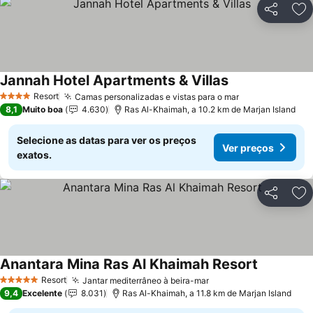
Partilhar
Ad
Jannah Hotel Apartments & Villas
Resort
Camas personalizadas e vistas para o mar
4 Estrelas
8,1
Muito boa
4.630
Ras Al-Khaimah, a 10.2 km de Marjan Island
Selecione as datas para ver os preços
Ver preços
exatos.
Partilhar
Ad
Anantara Mina Ras Al Khaimah Resort
Resort
Jantar mediterrâneo à beira-mar
5 Estrelas
9,4
Excelente
8.031
Ras Al-Khaimah, a 11.8 km de Marjan Island