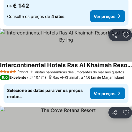
€ 142
De
Consulte os preços de
4 sites
Ver preços
Partilhar
Ad
Intercontinental Hotels Ras Al Khaimah Resort And Spa By Ihg
Resort
Vistas panorâmicas deslumbrantes do mar nos quartos
5 Estrelas
9,0
Excelente
10.174
Ras Al-Khaimah, a 11.6 km de Marjan Island
Selecione as datas para ver os preços
Ver preços
exatos.
Partilhar
Ad