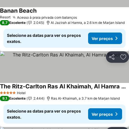
Banan Beach
Resort
Acesso à praia privada com balanços
8,7
Excelente
2.045
Al Jazirah al Hamra, a 2.6 km de Marjan Island
Selecione as datas para ver os preços
Ver preços
exatos.
Partilhar
Ad
The Ritz-Carlton Ras Al Khaimah, Al Hamra Beach
Hotel
5 Estrelas
9,1
Excelente
2.444
Ras Al-Khaimah, a 3.7 km de Marjan Island
Selecione as datas para ver os preços
Ver preços
exatos.