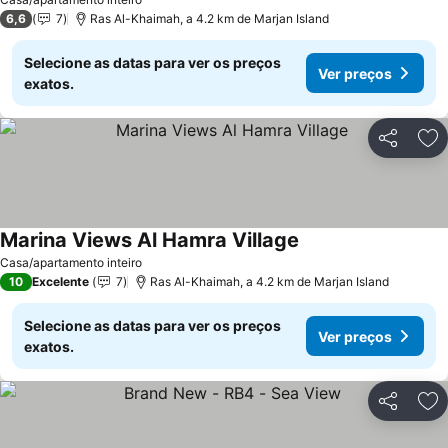
6,6
7
Ras Al-Khaimah, a 4.2 km de Marjan Island
Selecione as datas para ver os preços
Ver preços
exatos.
Partilhar
Ad
Marina Views Al Hamra Village
Casa/apartamento inteiro
10
Excelente
7
Ras Al-Khaimah, a 4.2 km de Marjan Island
Selecione as datas para ver os preços
Ver preços
exatos.
Partilhar
Ad