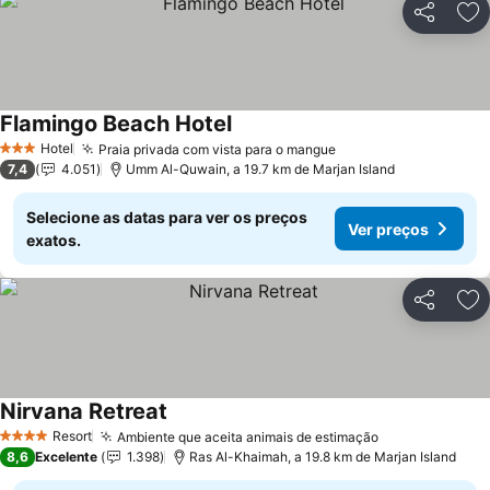
Partilhar
Ad
Flamingo Beach Hotel
Hotel
Praia privada com vista para o mangue
3 Estrelas
7,4
4.051
Umm Al-Quwain, a 19.7 km de Marjan Island
Selecione as datas para ver os preços
Ver preços
exatos.
Partilhar
Ad
Nirvana Retreat
Resort
Ambiente que aceita animais de estimação
4 Estrelas
8,6
Excelente
1.398
Ras Al-Khaimah, a 19.8 km de Marjan Island