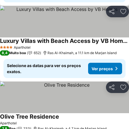
Partilhar
Ad
Luxury Villas with Beach Access by VB Homes
Aparthotel
4 Estrelas
8,4
Muito boa
652
Ras Al-Khaimah, a 11.1 km de Marjan Island
Selecione as datas para ver os preços
Ver preços
exatos.
Partilhar
Ad
Olive Tree Residence
Aparthotel
7,8
Boa
233
Ras Al-Khaimah, a 4.7 km de Marjan Island