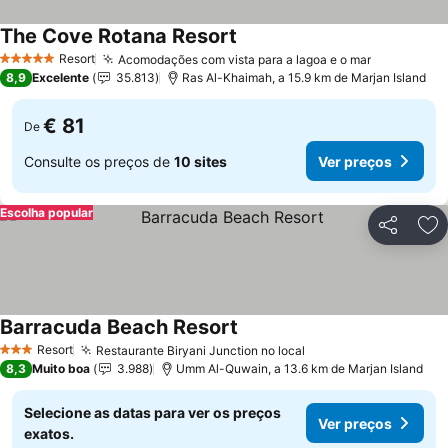
The Cove Rotana Resort
Resort
Acomodações com vista para a lagoa e o mar
5 Estrelas
8,9
Excelente
35.813
Ras Al-Khaimah, a 15.9 km de Marjan Island
€ 81
De
Consulte os preços de
10 sites
Ver preços
Escolha popular
Partilhar
Ad
Barracuda Beach Resort
Resort
Restaurante Biryani Junction no local
3 Estrelas
8,3
Muito boa
3.988
Umm Al-Quwain, a 13.6 km de Marjan Island
Selecione as datas para ver os preços
Ver preços
exatos.