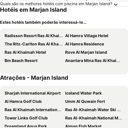
Quais são os melhores hotéis com piscina em Marjan Island?
Hotéis em Marjan Island
Estes hotéis também poderão interessá-lo...
Radisson Resort Ras Al Khaimah Marjan Island
Al Hamra Village Hotel
The Ritz-Carlton Ras Al Khaimah, Al Wadi Desert
Al Hamra Residence
Ras Al Khaimah Hotel
Rove Al Marjan Island
Bm Beach Resort
Anantara Mina Ras Al Khaimah Resort
Atrações - Marjan Island
Sharjah International Airport
Iceland Water Park
Al Hamra Golf Club
Umm Al Quwain Fort
Ras Al Khaimah International Airport
Ras Al-Khaimah Water Ski Club
Tower Links Golf Club
Ras Al-Khaimah National Museum
Dreamland Aqua Park
Ajman Fish Market