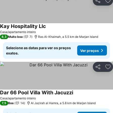
Partilhar
Ad
Kay Hospitality Llc
Casa/apartamento inteiro
8,3
Muito boa
7
Ras Al-Khaimah, a 5.5 km de Marjan Island
Selecione as datas para ver os preços
Ver preços
exatos.
Partilhar
Ad
Dar 66 Pool Villa With Jacuzzi
Casa/apartamento inteiro
7,5
Boa
14
Al Jazirah al Hamra, a 5.8 km de Marjan Island