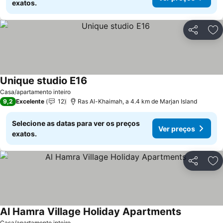
exatos.
Partilhar
Ad
Unique studio E16
Casa/apartamento inteiro
9,2
Excelente
12
Ras Al-Khaimah, a 4.4 km de Marjan Island
Selecione as datas para ver os preços
Ver preços
exatos.
Partilhar
Ad
Al Hamra Village Holiday Apartments
Casa/apartamento inteiro