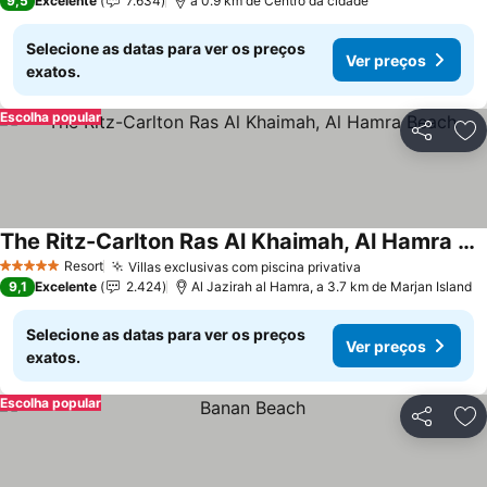
9,5
Excelente
7.634
a 0.9 km de Centro da cidade
Selecione as datas para ver os preços
Ver preços
exatos.
Escolha popular
Partilhar
Ad
The Ritz-Carlton Ras Al Khaimah, Al Hamra Beach
Resort
Villas exclusivas com piscina privativa
5 Estrelas
9,1
Excelente
2.424
Al Jazirah al Hamra, a 3.7 km de Marjan Island
Selecione as datas para ver os preços
Ver preços
exatos.
Escolha popular
Partilhar
Ad