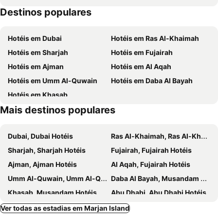
Destinos populares
Sharjah Museum of Islamic Civilization
City Centre Mall Ajman
American University of Sharjah
Hotéis em Dubai
Hotéis em Ras Al-Khaimah
Hotéis em Sharjah
Hotéis em Fujairah
Hotéis em Ajman
Hotéis em Al Aqah
Hotéis em Umm Al-Quwain
Hotéis em Daba Al Bayah
Hotéis em Khasab
Mais destinos populares
Dubai, Dubai Hotéis
Ras Al-Khaimah, Ras Al-Khaimah Hotéis
Sharjah, Sharjah Hotéis
Fujairah, Fujairah Hotéis
Ajman, Ajman Hotéis
Al Aqah, Fujairah Hotéis
Umm Al-Quwain, Umm Al-Qaiwain Hotéis
Daba Al Bayah, Musandam Hotéis
Khasab, Musandam Hotéis
Abu Dhabi, Abu Dhabi Hotéis
Al Ain, Abu Dhabi Hotéis
Liwa Oasis, Abu Dhabi Hotéis
Ver todas as estadias em Marjan Island