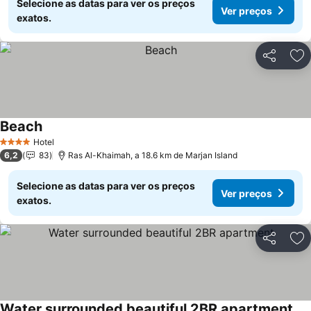
Selecione as datas para ver os preços
Ver preços
exatos.
Partilhar
Ad
Beach
Hotel
4 Estrelas
6,2
83
Ras Al-Khaimah, a 18.6 km de Marjan Island
Selecione as datas para ver os preços
Ver preços
exatos.
Partilhar
Ad
Water surrounded beautiful 2BR apartment