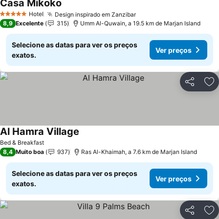
Casa Mikoko
Hotel
Design inspirado em Zanzibar
5 Estrelas
8,9
Excelente
315
Umm Al-Quwain, a 19.5 km de Marjan Island
Selecione as datas para ver os preços
Ver preços
exatos.
Partilhar
Ad
Al Hamra Village
Bed & Breakfast
8,4
Muito boa
937
Ras Al-Khaimah, a 7.6 km de Marjan Island
Selecione as datas para ver os preços
Ver preços
exatos.
Partilhar
Ad