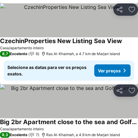
Partilhar
Ad
CzechinProperties New Listing Sea View
Casa/apartamento inteiro
8,7
Excelente
6
Ras Al-Khaimah, a 4.7 km de Marjan Island
Selecione as datas para ver os preços
Ver preços
exatos.
Partilhar
Ad
Big 2br Apartment close to the sea and Golf course
Casa/apartamento inteiro
9,3
Excelente
7
Ras Al-Khaimah, a 4.9 km de Marjan Island