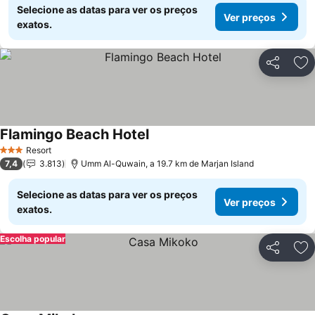
Selecione as datas para ver os preços
Ver preços
exatos.
Partilhar
Ad
Flamingo Beach Hotel
Resort
3 Estrelas
7,4
3.813
Umm Al-Quwain, a 19.7 km de Marjan Island
Selecione as datas para ver os preços
Ver preços
exatos.
Escolha popular
Partilhar
Ad