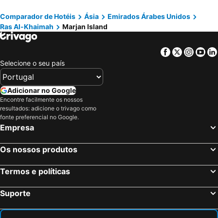
Comparador de Hotéis
Ásia
Emirados Árabes Unidos
Ras Al-Khaimah
Marjan Island
Facebook
Twitter
Insta
Yo
Selecione o seu país
Adicionar no Google
Encontre facilmente os nossos
resultados: adicione o trivago como
fonte preferencial no Google.
Empresa
Os nossos produtos
Termos e políticas
Suporte