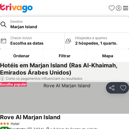
Favoritos
Iniciar
Me
Destino
Marjan Island
Check-in/out
Hóspedes e quartos
Escolha as datas
2 hóspedes, 1 quarto.
Ordenar
Filtrar
Mapa
Hotéis em Marjan Island (Ras Al-Khaimah,
Emirados Árabes Unidos)
Como os pagamentos influenciam os resultados
Escolha popular
Partilhar
Ad
Rove Al Marjan Island
Hotel
3 Estrelas