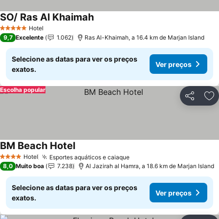
SO/ Ras Al Khaimah
Hotel
5 Estrelas
9,7
Excelente
1.062
Ras Al-Khaimah, a 16.4 km de Marjan Island
Selecione as datas para ver os preços
Ver preços
exatos.
Escolha popular
Partilhar
Ad
BM Beach Hotel
Hotel
Esportes aquáticos e caiaque
4 Estrelas
8,0
Muito boa
7.238
Al Jazirah al Hamra, a 18.6 km de Marjan Island
Selecione as datas para ver os preços
Ver preços
exatos.