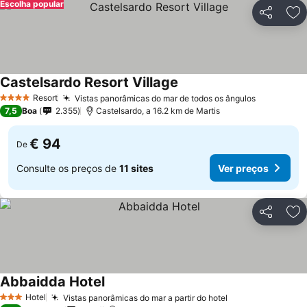
Escolha popular
Partilhar
Ad
Castelsardo Resort Village
Resort
Vistas panorâmicas do mar de todos os ângulos
4 Estrelas
7,5
Boa
2.355
Castelsardo, a 16.2 km de Martis
€ 94
De
Consulte os preços de
11 sites
Ver preços
Partilhar
Ad
Abbaidda Hotel
Hotel
Vistas panorâmicas do mar a partir do hotel
3 Estrelas