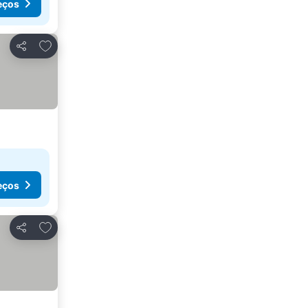
eços
Adicionar aos favoritos
Partilhar
eços
Adicionar aos favoritos
Partilhar