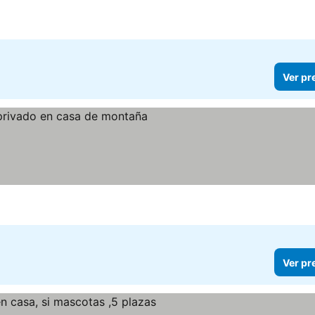
Ver pr
Ver pr