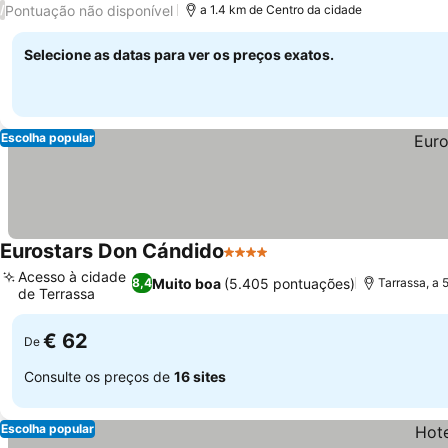
Pontuação não disponível
/
a 1.4 km de Centro da cidade
Selecione as datas para ver os preços exatos.
Escolha popular
Eurostars Don Cándido
4 Estrelas
Acesso à cidade
Muito boa
(5.405 pontuações)
8,4
Tarrassa, a
de Terrassa
€ 62
De
Consulte os preços de
16 sites
Escolha popular