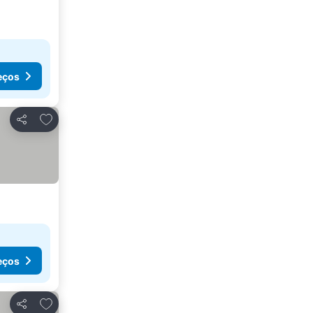
eços
Adicionar aos favoritos
Partilhar
eços
Adicionar aos favoritos
Partilhar