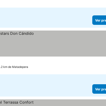
Ver pr
 5.2 km de Matadepera
Ver pr