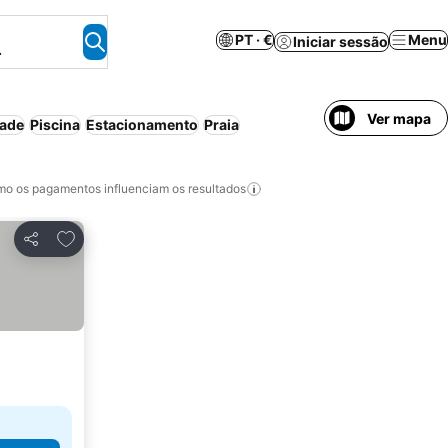
PT · €
Menu
Iniciar sessão
.
Ver mapa
dade
Piscina
Estacionamento
Praia
o os pagamentos influenciam os resultados
Adicionar aos favoritos
Partilhar