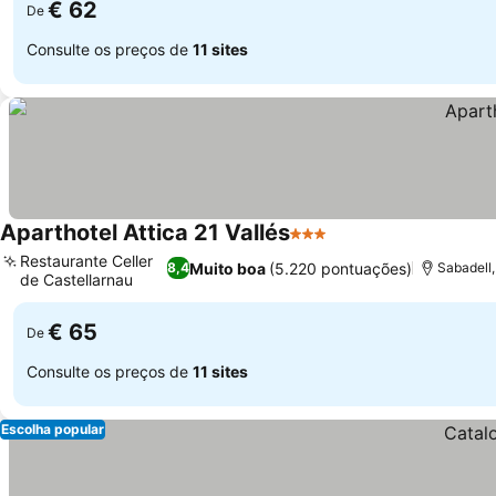
€ 62
De
Consulte os preços de
11 sites
Aparthotel Attica 21 Vallés
3 Estrelas
Restaurante Celler
Muito boa
(5.220 pontuações)
8,4
Sabadell
de Castellarnau
€ 65
De
Consulte os preços de
11 sites
Escolha popular