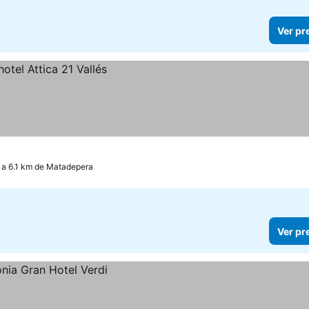
Ver pr
, a 6.1 km de Matadepera
Ver pr