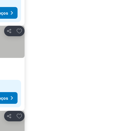
eços
Adicionar aos favoritos
Partilhar
eços
Adicionar aos favoritos
Partilhar