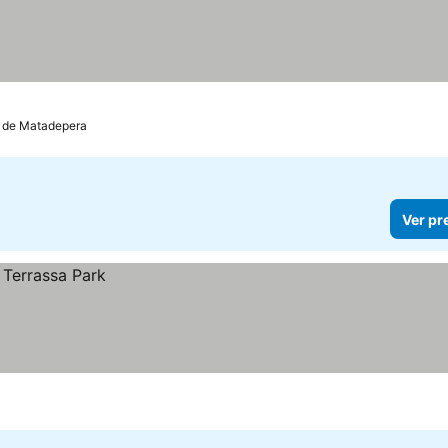
m de Matadepera
Ver pr