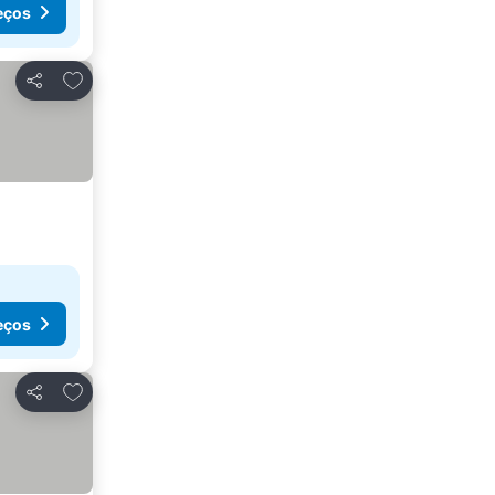
eços
Adicionar aos favoritos
Partilhar
eços
Adicionar aos favoritos
Partilhar