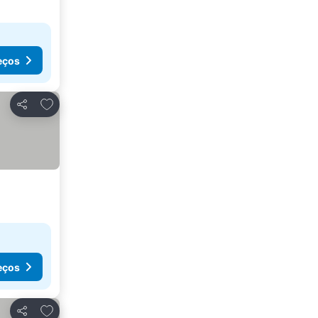
eços
Adicionar aos favoritos
Partilhar
eços
Adicionar aos favoritos
Partilhar