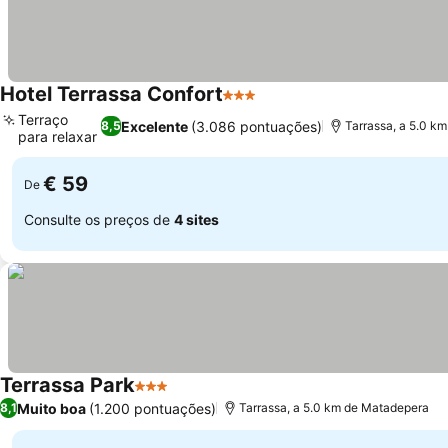
Hotel Terrassa Confort
3 Estrelas
Terraço
Excelente
(3.086 pontuações)
8,5
Tarrassa, a 5.0 k
para relaxar
€ 59
De
Consulte os preços de
4 sites
Terrassa Park
3 Estrelas
Muito boa
(1.200 pontuações)
8,1
Tarrassa, a 5.0 km de Matadepera