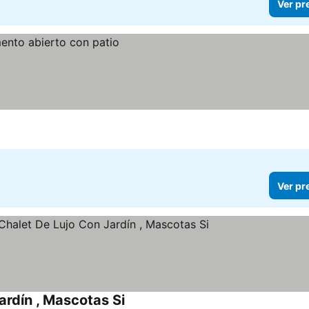
Ver pr
Ver pr
rdín , Mascotas Si