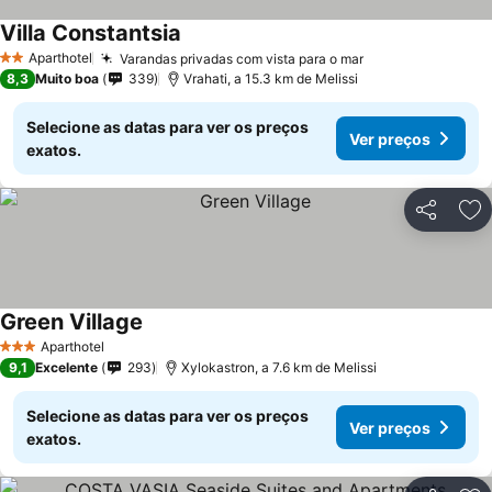
Villa Constantsia
Aparthotel
Varandas privadas com vista para o mar
2 Estrelas
8,3
Muito boa
339
Vrahati, a 15.3 km de Melissi
Selecione as datas para ver os preços
Ver preços
exatos.
Partilhar
Ad
Green Village
Aparthotel
3 Estrelas
9,1
Excelente
293
Xylokastron, a 7.6 km de Melissi
Selecione as datas para ver os preços
Ver preços
exatos.