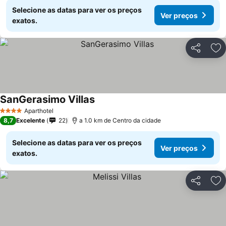
Selecione as datas para ver os preços
Ver preços
exatos.
Partilhar
Ad
SanGerasimo Villas
Aparthotel
4 Estrelas
8,7
Excelente
22
a 1.0 km de Centro da cidade
Selecione as datas para ver os preços
Ver preços
exatos.
Partilhar
Ad