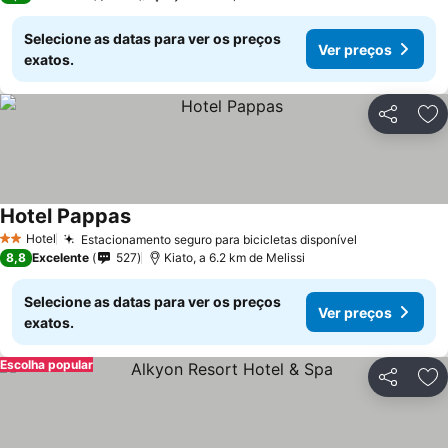
Selecione as datas para ver os preços
Ver preços
exatos.
Partilhar
Ad
Hotel Pappas
Hotel
Estacionamento seguro para bicicletas disponível
2 Estrelas
8,8
Excelente
527
Kiato, a 6.2 km de Melissi
Selecione as datas para ver os preços
Ver preços
exatos.
Escolha popular
Partilhar
Ad