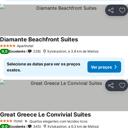
Partilhar
Ad
Diamante Beachfront Suites
Aparthotel
5 Estrelas
9,5
Excelente
238
Xylokastron, a 3.8 km de Melissi
Selecione as datas para ver os preços
Ver preços
exatos.
Partilhar
Ad
Great Greece Le Convivial Suites
Hotel
Quartos elegantes com tecidos ricos
4 Estrelas
9,0
Excelente
345
Xylokastron, a 6.3 km de Melissi