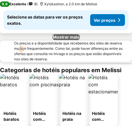
9,6
Excelente
8
Xylokastron, a 2.0 km de Melissi
Selecione as datas para ver os preços
Ver preços
exatos.
Mostrar mais
Os preços e a disponibilidade que recebemos dos sites de reserva
mudam frequentemente. Como tal, pode haver diferenças entre as
ofertas que consulta no trivago e os preços que estão disponíveis
nos sites de reserva.
Categorias de hotéis populares em Melissi
Hotéis
Hotéis
Hotéis na
Hotéis
baratos
com
praia
com
piscinas
estaciona
mento