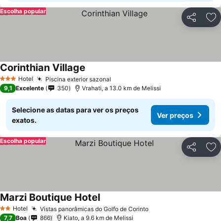
Escolha popular
Partilhar
Ad
Corinthian Village
Hotel
Piscina exterior sazonal
3 Estrelas
9,1
Excelente
350
Vrahati, a 13.0 km de Melissi
Selecione as datas para ver os preços
Ver preços
exatos.
Escolha popular
Partilhar
Ad
Marzi Boutique Hotel
Hotel
Vistas panorâmicas do Golfo de Corinto
2 Estrelas
7,7
Boa
866
Kiato, a 9.6 km de Melissi