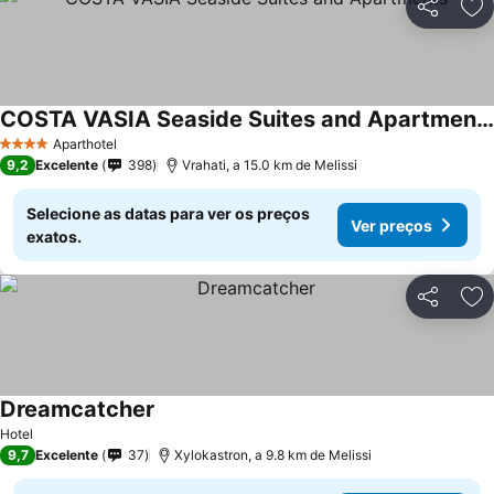
Partilhar
Ad
COSTA VASIA Seaside Suites and Apartments
Aparthotel
4 Estrelas
9,2
Excelente
398
Vrahati, a 15.0 km de Melissi
Selecione as datas para ver os preços
Ver preços
exatos.
Partilhar
Ad
Dreamcatcher
Hotel
9,7
Excelente
37
Xylokastron, a 9.8 km de Melissi