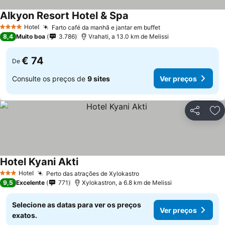
Alkyon Resort Hotel & Spa
Hotel
Farto café da manhã e jantar em buffet
4 Estrelas
8,4
Muito boa
3.786
Vrahati, a 13.0 km de Melissi
€ 74
De
Consulte os preços de
9 sites
Ver preços
Partilhar
Ad
Hotel Kyani Akti
Hotel
Perto das atrações de Xylokastro
3 Estrelas
9,5
Excelente
771
Xylokastron, a 6.8 km de Melissi
Selecione as datas para ver os preços
Ver preços
exatos.