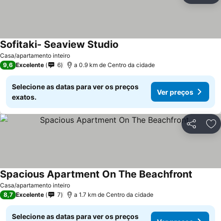
Sofitaki- Seaview Studio
Casa/apartamento inteiro
9,6
Excelente
6
a 0.9 km de Centro da cidade
Selecione as datas para ver os preços
Ver preços
exatos.
Partilhar
Ad
Spacious Apartment On The Beachfront
Casa/apartamento inteiro
8,7
Excelente
7
a 1.7 km de Centro da cidade
Selecione as datas para ver os preços