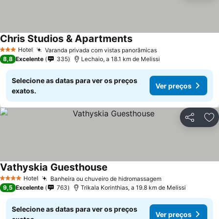
Chris Studios & Apartments
Hotel
Varanda privada com vistas panorâmicas
3 Estrelas
8,8
Excelente
335
Lechaio, a 18.1 km de Melissi
Selecione as datas para ver os preços
Ver preços
exatos.
Partilhar
Ad
Vathyskia Guesthouse
Hotel
Banheira ou chuveiro de hidromassagem
4 Estrelas
9,5
Excelente
763
Trikala Korinthias, a 19.8 km de Melissi
Selecione as datas para ver os preços
Ver preços