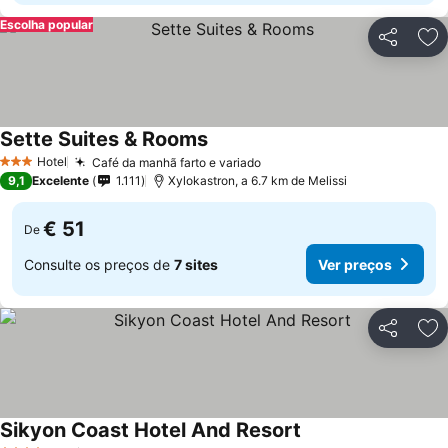
Escolha popular
Partilhar
Ad
Sette Suites & Rooms
Hotel
Café da manhã farto e variado
3 Estrelas
9,1
Excelente
1.111
Xylokastron, a 6.7 km de Melissi
€ 51
De
Consulte os preços de
7 sites
Ver preços
Partilhar
Ad
Sikyon Coast Hotel And Resort