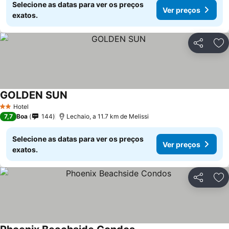
Selecione as datas para ver os preços
Ver preços
exatos.
Partilhar
Ad
GOLDEN SUN
Hotel
2 Estrelas
7,7
Boa
144
Lechaio, a 11.7 km de Melissi
Selecione as datas para ver os preços
Ver preços
exatos.
Partilhar
Ad