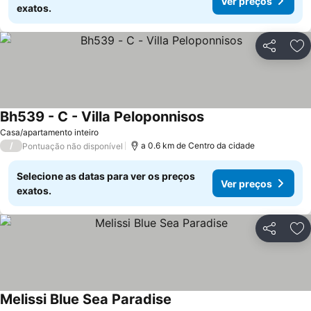
Ver preços
exatos.
Partilhar
Ad
Bh539 - C - Villa Peloponnisos
Casa/apartamento inteiro
/
a 0.6 km de Centro da cidade
Pontuação não disponível
Selecione as datas para ver os preços
Ver preços
exatos.
Partilhar
Ad
Melissi Blue Sea Paradise