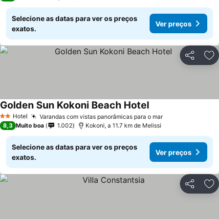
Selecione as datas para ver os preços
Ver preços
exatos.
Partilhar
Ad
Golden Sun Kokoni Beach Hotel
Hotel
Varandas com vistas panorâmicas para o mar
2 Estrelas
8,3
Muito boa
1.002
Kokoni, a 11.7 km de Melissi
Selecione as datas para ver os preços
Ver preços
exatos.
Partilhar
Ad