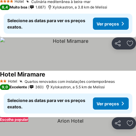
Hotel
Culinária mediterrânea à beira-mar
4 Estrelas
8,4
Muito boa
1.687
Xylokastron, a 3.8 km de Melissi
Selecione as datas para ver os preços
Ver preços
exatos.
Partilhar
Ad
Hotel Miramare
Hotel
Quartos renovados com instalações contemporâneas
2 Estrelas
9,0
Excelente
360
Xylokastron, a 5.5 km de Melissi
Selecione as datas para ver os preços
Ver preços
exatos.
Escolha popular
Partilhar
Ad