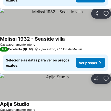
exatos.
Partilhar
Ad
Melissi 1932 - Seaside villa
Casa/apartamento inteiro
9,7
Excelente
16
Xylokastron, a 1.1 km de Melissi
Selecione as datas para ver os preços
Ver preços
exatos.
Partilhar
Ad
Apija Studio
Casa/apartamento inteiro