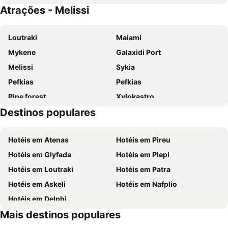
Atrações - Melissi
Loutraki
Maiami
Mykene
Galaxidi Port
Melissi
Sykia
Pefkias
Pefkias
Pine forest
Χylokastro
Destinos populares
Port of Kiato
Agios Gerasimos
Μarina Xylokastrou
Alepochori
Hotéis em Atenas
Hotéis em Pireu
Ekkremotites in Municipal Gallery of Korinth
Cocoon
Hotéis em Glyfada
Hotéis em Plepi
Cave of Kefalari
Limani Itea
Hotéis em Loutraki
Hotéis em Patra
Kalavryta Ski Center
Tetramythos Winery
Hotéis em Askeli
Hotéis em Nafplio
Pefkakia
Ancient Sikyon
Hotéis em Delphi
Mais destinos populares