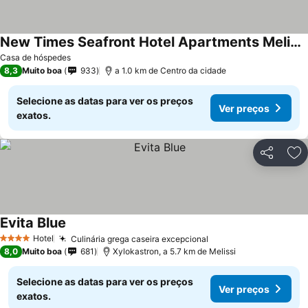
New Times Seafront Hotel Apartments Melissi
Casa de hóspedes
8,3
Muito boa
933
a 1.0 km de Centro da cidade
Selecione as datas para ver os preços
Ver preços
exatos.
Partilhar
Ad
Evita Blue
Hotel
Culinária grega caseira excepcional
4 Estrelas
8,0
Muito boa
681
Xylokastron, a 5.7 km de Melissi
Selecione as datas para ver os preços
Ver preços
exatos.