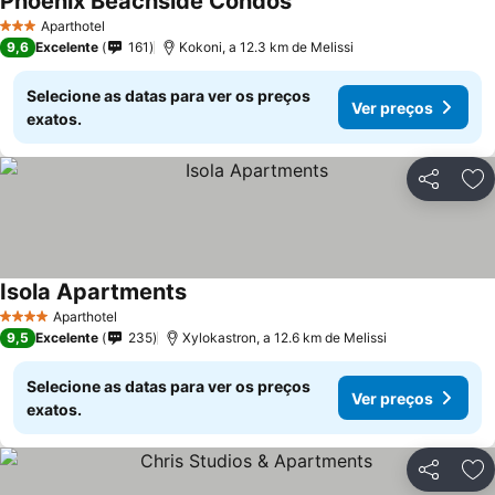
Phoenix Beachside Condos
Aparthotel
3 Estrelas
9,6
Excelente
161
Kokoni, a 12.3 km de Melissi
Selecione as datas para ver os preços
Ver preços
exatos.
Partilhar
Ad
Isola Apartments
Aparthotel
4 Estrelas
9,5
Excelente
235
Xylokastron, a 12.6 km de Melissi
Selecione as datas para ver os preços
Ver preços
exatos.
Partilhar
Ad