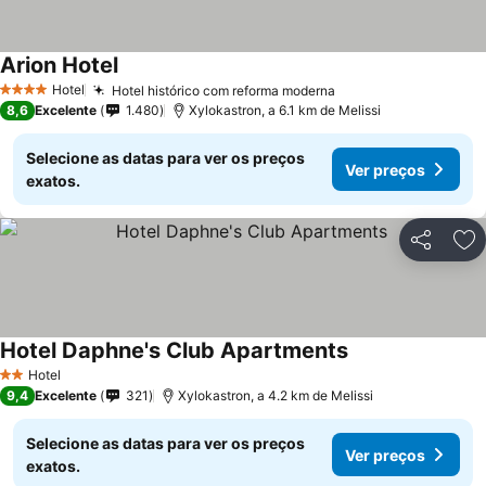
Arion Hotel
Hotel
Hotel histórico com reforma moderna
4 Estrelas
8,6
Excelente
1.480
Xylokastron, a 6.1 km de Melissi
Selecione as datas para ver os preços
Ver preços
exatos.
Partilhar
Ad
Hotel Daphne's Club Apartments
Hotel
2 Estrelas
9,4
Excelente
321
Xylokastron, a 4.2 km de Melissi
Selecione as datas para ver os preços
Ver preços
exatos.