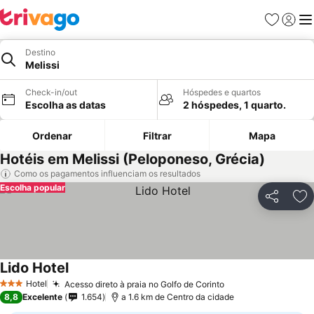
Favoritos
Iniciar
Me
Destino
Melissi
Check-in/out
Hóspedes e quartos
Escolha as datas
2 hóspedes, 1 quarto.
Ordenar
Filtrar
Mapa
Hotéis em Melissi (Peloponeso, Grécia)
Como os pagamentos influenciam os resultados
Escolha popular
Partilhar
Ad
Lido Hotel
Hotel
Acesso direto à praia no Golfo de Corinto
3 Estrelas
8,8
Excelente
1.654
a 1.6 km de Centro da cidade