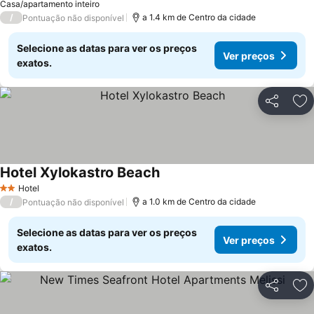
Casa/apartamento inteiro
/
a 1.4 km de Centro da cidade
Pontuação não disponível
Selecione as datas para ver os preços
Ver preços
exatos.
Partilhar
Ad
Hotel Xylokastro Beach
Hotel
2 Estrelas
/
a 1.0 km de Centro da cidade
Pontuação não disponível
Selecione as datas para ver os preços
Ver preços
exatos.
Partilhar
Ad