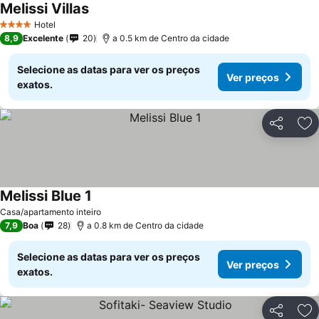
Melissi Villas
Hotel
4 Estrelas
8,9
Excelente
20
a 0.5 km de Centro da cidade
Selecione as datas para ver os preços
Ver preços
exatos.
Partilhar
Ad
Melissi Blue 1
Casa/apartamento inteiro
7,9
Boa
28
a 0.8 km de Centro da cidade
Selecione as datas para ver os preços
Ver preços
exatos.
Partilhar
Ad