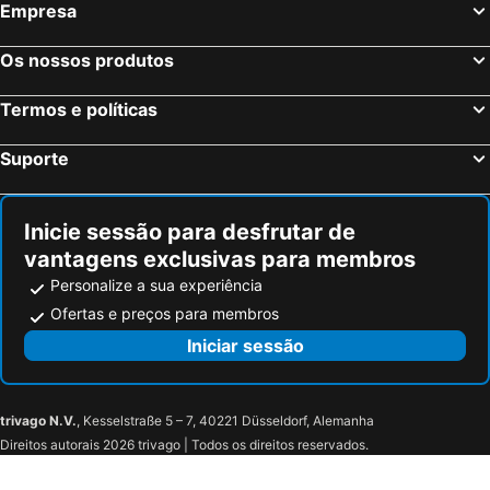
Empresa
Mykonos-Town, Sul do Mar Egeu Hotéis
Fira, Sul do Mar Egeu Hotéis
Ixia, Sul do Mar Egeu Hotéis
Chersonissos, Creta Hotéis
Os nossos produtos
Corfu-Cidade, Ilhas Jônicas ou Jónicas Hotéis
Oia, Sul do Mar Egeu Hotéis
Termos e políticas
Imerovigli, Sul do Mar Egeu Hotéis
Suporte
Inicie sessão para desfrutar de
vantagens exclusivas para membros
Personalize a sua experiência
Ofertas e preços para membros
Iniciar sessão
trivago N.V.
, Kesselstraße 5 – 7, 40221 Düsseldorf, Alemanha
Direitos autorais 2026 trivago | Todos os direitos reservados.