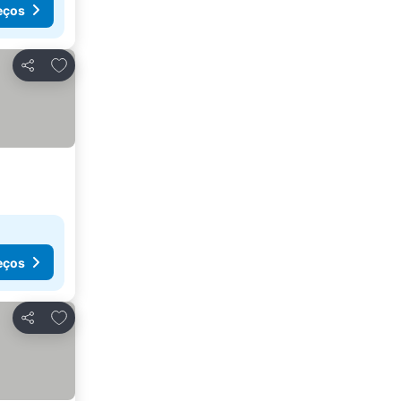
eços
Adicionar aos favoritos
Partilhar
eços
Adicionar aos favoritos
Partilhar