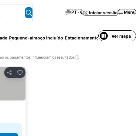
PT · €
Menu
Iniciar sessão
.
Ver mapa
dade
Pequeno-almoço incluído
Estacionamento
Restaurante
Sau
o os pagamentos influenciam os resultados
Adicionar aos favoritos
Partilhar