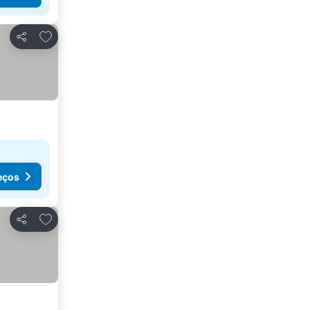
Adicionar aos favoritos
Partilhar
eços
Adicionar aos favoritos
Partilhar