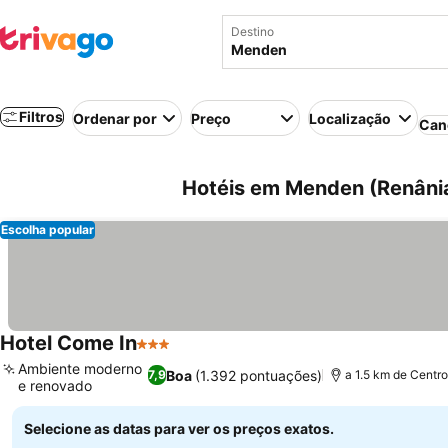
Destino
Filtros
Ordenar por
Preço
Localização
Can
Hotéis em Menden (Renânia
Escolha popular
Hotel Come In
3 Estrelas
Ambiente moderno
Boa
(1.392 pontuações)
7,9
a 1.5 km de Centr
e renovado
Selecione as datas para ver os preços exatos.