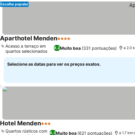
Escolha popular
Aparthotel Menden
4 Estrelas
Acesso a terraço em
Muito boa
(331 pontuações)
8,2
a 2.0 
quartos selecionados
Selecione as datas para ver os preços exatos.
Hotel Menden
3 Estrelas
Quartos rústicos com
Muito boa
(621 pontuações)
8,3
a 1.7 km 