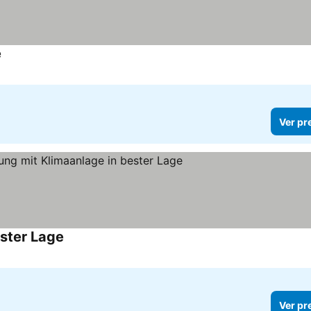
e
Ver pr
ster Lage
Ver pr