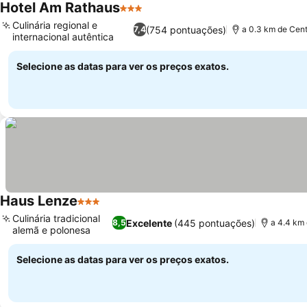
Hotel Am Rathaus
3 Estrelas
Culinária regional e
(754 pontuações)
7,4
a 0.3 km de Cent
internacional autêntica
Selecione as datas para ver os preços exatos.
Haus Lenze
3 Estrelas
Culinária tradicional
Excelente
(445 pontuações)
8,5
a 4.4 km 
alemã e polonesa
Selecione as datas para ver os preços exatos.