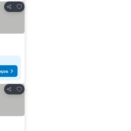
Adicionar aos favoritos
Partilhar
eços
Adicionar aos favoritos
Partilhar