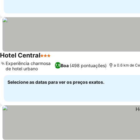
Hotel Central
3 Estrelas
Experiência charmosa
Boa
(498 pontuações)
7,9
a 0.6 km de Ce
de hotel urbano
Selecione as datas para ver os preços exatos.