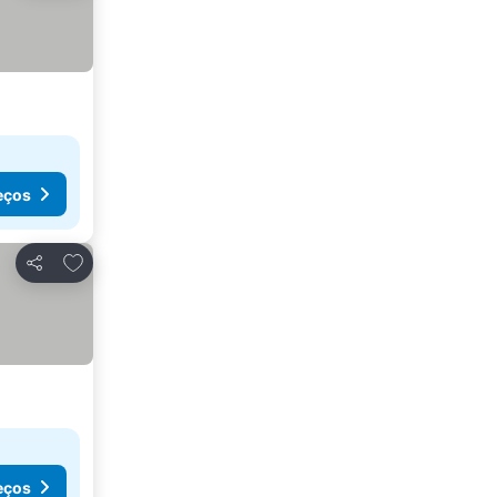
eços
Adicionar aos favoritos
Partilhar
eços