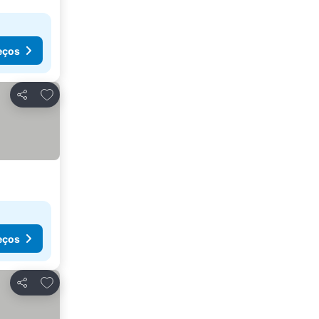
eços
Adicionar aos favoritos
Partilhar
eços
Adicionar aos favoritos
Partilhar