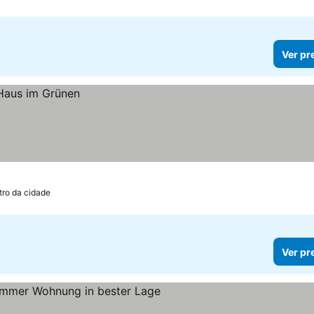
Ver pr
tro da cidade
Ver pr