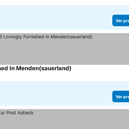
Ver pr
hed In Menden(sauerland)
Ver pr