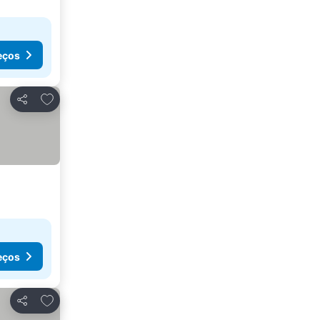
eços
Adicionar aos favoritos
Partilhar
eços
Adicionar aos favoritos
Partilhar