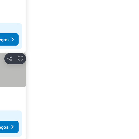
eços
Adicionar aos favoritos
Partilhar
eços