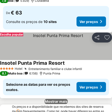
7,8
Boa
5.929
Ciutadella
€ 63
De
Consulte os preços de
10 sites
Ver preços
Escolha popular
Partilhar
Ad
Insotel Punta Prima Resort
Hotel
Entretenimento familiar e clube infantil
5 Estrelas
8,1
Muito boa
6.156
Punta Prima
Selecione as datas para ver os preços
Ver preços
exatos.
Mostrar mais
Os preços e a disponibilidade que recebemos dos sites de reserva
mudam frequentemente. Como tal, pode haver diferenças entre as