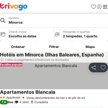
Favoritos
Iniciar
Me
Destino
Minorca
Check-in/out
Hóspedes e quartos
Escolha as datas
2 hóspedes, 1 quarto.
Ordenar
Filtrar
Mapa
Hotéis em Minorca (Ilhas Baleares, Espanha)
Como os pagamentos influenciam os resultados
Escolha popular
Partilhar
Ad
Apartamentos Blancala
Aparthotel
Vistas deslumbrantes do mar e do pôr do sol
2 Estrelas
7,6
Boa
4.364
Ciutadella