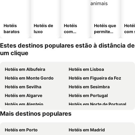
Hotéis
Hotéis de
Hotéis
Hotéis que
Hoté
baratos
luxo
com
permitem
com 
piscinas
animais
Estes destinos populares estão à distância de
um clique
Hotéis em Albufeira
Hotéis em Lisboa
Hotéis em Monte Gordo
Hotéis em Figueira da Foz
Hotéis em Sevilha
Hotéis em Sesimbra
Hotéis em Algarve
Hotéis em Portugal
Hotéis em Alentejo
Hotéis em Norte de Portugal
Mais destinos populares
Hotéis em Madeira
Hotéis em Espanha
Hotéis em Porto
Hotéis em Madrid