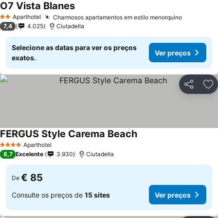
O7 Vista Blanes
Aparthotel
Charmosos apartamentos em estilo menorquino
2 Estrelas
7,4
4.025
Ciutadella
Selecione as datas para ver os preços
Ver preços
exatos.
Partilhar
Ad
FERGUS Style Carema Beach
Aparthotel
4 Estrelas
8,7
Excelente
3.930
Ciutadella
€ 85
De
Consulte os preços de
15 sites
Ver preços