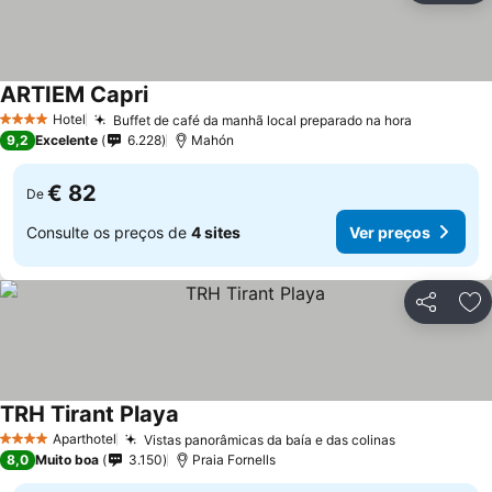
ARTIEM Capri
Hotel
Buffet de café da manhã local preparado na hora
4 Estrelas
9,2
Excelente
6.228
Mahón
€ 82
De
Consulte os preços de
4 sites
Ver preços
Partilhar
Ad
TRH Tirant Playa
Aparthotel
Vistas panorâmicas da baía e das colinas
4 Estrelas
8,0
Muito boa
3.150
Praia Fornells