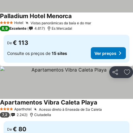
Palladium Hotel Menorca
Hotel
Vistas panorâmicas da baía e do mar
4 Estrelas
8,9
Excelente
4.617
Es Mercadal
€ 113
De
Consulte os preços de
15 sites
Ver preços
Partilhar
Ad
Apartamentos Vibra Caleta Playa
Aparthotel
Acesso direto à Enseada de Sa Caleta
4 Estrelas
7,2
2.242
Ciutadella
€ 80
De