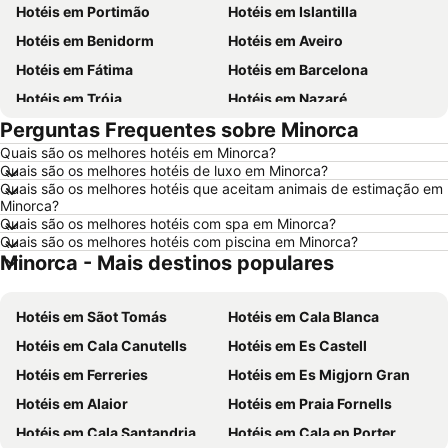
Hotéis em Portimão
Hotéis em Islantilla
Hotéis em Benidorm
Hotéis em Aveiro
Hotéis em Fátima
Hotéis em Barcelona
Hotéis em Tróia
Hotéis em Nazaré
Perguntas Frequentes sobre Minorca
Hotéis em Évora
Hotéis em Peniche
Quais são os melhores hotéis em Minorca?
Hotéis em Porto Santo
Hotéis em Isla Canela
Quais são os melhores hotéis de luxo em Minorca?
Hotéis em Sangenjo
Hotéis em Vila Nova de Milfontes
Quais são os melhores hotéis que aceitam animais de estimação em
Minorca?
Hotéis em Vilamoura
Hotéis em Vigo
Quais são os melhores hotéis com spa em Minorca?
Quais são os melhores hotéis com piscina em Minorca?
Hotéis em Roma
Hotéis em Centro de Portugal
Minorca - Mais destinos populares
Hotéis em Sul de Espanha
Hotéis em Málaga
Hotéis em Maiorca
Hotéis em Andaluzia
Hotéis em Sãot Tomás
Hotéis em Cala Blanca
Hotéis em Minorca
Hotéis em Ibiza
Hotéis em Cala Canutells
Hotéis em Es Castell
Hotéis em Ilha do Sal
Hotéis em Galiza
Hotéis em Ferreries
Hotéis em Es Migjorn Gran
Hotéis em Douro
Hotéis em Costa da Luz
Hotéis em Alaior
Hotéis em Praia Fornells
Hotéis em Serra da Estrela
Hotéis em Região de Lisboa
Hotéis em Cala Santandria
Hotéis em Cala en Porter
Hotéis em Costa do Sol
Hotéis em Sardenha