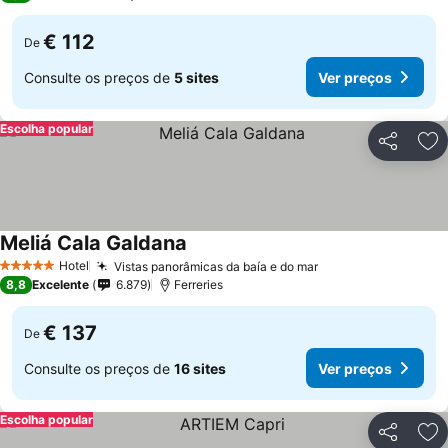
€ 112
De
Consulte os preços de
5 sites
Ver preços
Escolha popular
Partilhar
Ad
Meliá Cala Galdana
Hotel
Vistas panorâmicas da baía e do mar
5 Estrelas
8,8
Excelente
6.879
Ferreries
€ 137
De
Consulte os preços de
16 sites
Ver preços
Escolha popular
Partilhar
Ad