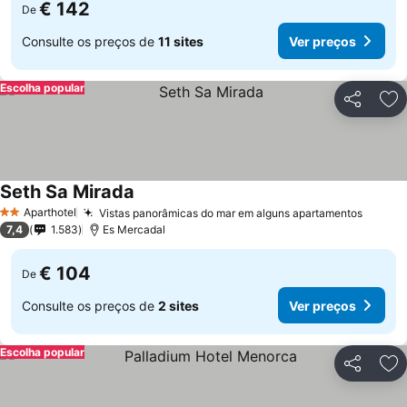
€ 142
De
Consulte os preços de
11 sites
Ver preços
Escolha popular
Partilhar
Ad
Seth Sa Mirada
Aparthotel
Vistas panorâmicas do mar em alguns apartamentos
2 Estrelas
7,4
1.583
Es Mercadal
€ 104
De
Consulte os preços de
2 sites
Ver preços
Escolha popular
Partilhar
Ad