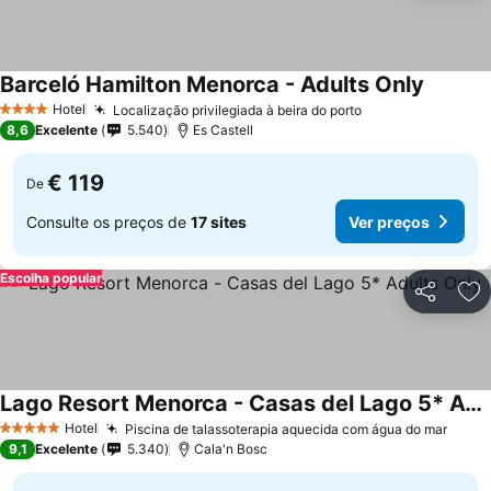
Barceló Hamilton Menorca - Adults Only
Hotel
Localização privilegiada à beira do porto
4 Estrelas
8,6
Excelente
5.540
Es Castell
€ 119
De
Consulte os preços de
17 sites
Ver preços
Escolha popular
Partilhar
Ad
Lago Resort Menorca - Casas del Lago 5* Adults Only
Hotel
Piscina de talassoterapia aquecida com água do mar
5 Estrelas
9,1
Excelente
5.340
Cala'n Bosc