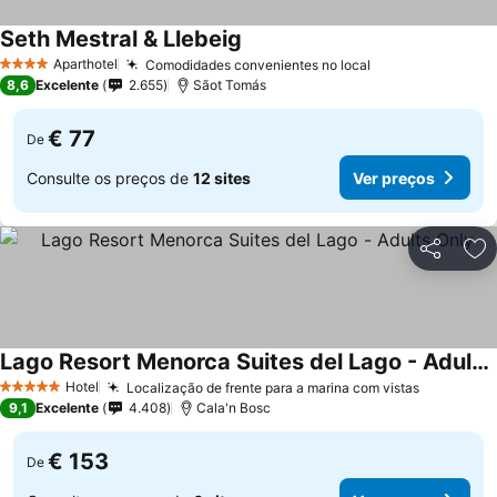
Seth Mestral & Llebeig
Aparthotel
Comodidades convenientes no local
4 Estrelas
8,6
Excelente
2.655
Sãot Tomás
€ 77
De
Consulte os preços de
12 sites
Ver preços
Partilhar
Ad
Lago Resort Menorca Suites del Lago - Adults Only
Hotel
Localização de frente para a marina com vistas
5 Estrelas
9,1
Excelente
4.408
Cala'n Bosc
€ 153
De