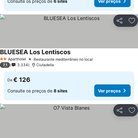
Consulte os preços de
6 sites
Ver preços
Partilhar
Ad
BLUESEA Los Lentiscos
Aparthotel
Restaurante mediterrâneo no local
2 Estrelas
7,1
3.334
Ciutadella
€ 126
De
Consulte os preços de
8 sites
Ver preços
Partilhar
Ad