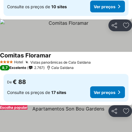
Consulte os preços de
10 sites
Ver preços
Partilhar
Ad
Comitas Floramar
Hotel
Vistas panorâmicas de Cala Galdana
4 Estrelas
8,7
Excelente
2.767
Cala Galdana
€ 88
De
Consulte os preços de
17 sites
Ver preços
Escolha popular
Partilhar
Ad