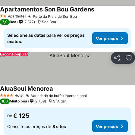
Apartamentos Son Bou Gardens
Aparthotel
Perto da Praia de Son Bou
2 Estrelas
7,9
Boa
2.827
Son Bou
Selecione as datas para ver os preços
Ver preços
exatos.
Escolha popular
Partilhar
Ad
AluaSoul Menorca
Hotel
Variedade de buffet internacional
4 Estrelas
8,3
Muito boa
2.739
S´Algar
€ 125
De
Consulte os preços de
8 sites
Ver preços