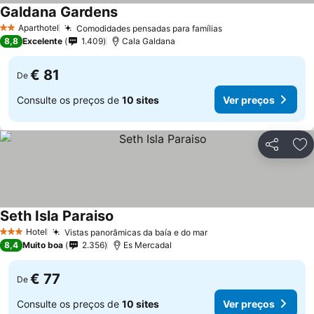
Galdana Gardens
Aparthotel
Comodidades pensadas para famílias
2 Estrelas
8,8
Excelente
1.409
Cala Galdana
€ 81
De
Consulte os preços de
10 sites
Ver preços
Partilhar
Ad
Seth Isla Paraiso
Hotel
Vistas panorâmicas da baía e do mar
3 Estrelas
8,4
Muito boa
2.356
Es Mercadal
€ 77
De
Consulte os preços de
10 sites
Ver preços