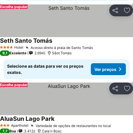
Escolha popular
Partilhar
Ad
Seth Santo Tomás
Hotel
Acesso direto à praia de Santo Tomás
4 Estrelas
9,1
Excelente
2.694
Sãot Tomás
Selecione as datas para ver os preços
Ver preços
exatos.
Escolha popular
Partilhar
Ad
AluaSun Lago Park
Aparthotel
Variedade de opções de restaurantes no local
3 Estrelas
7,7
Boa
3.413
Cala'n Bosc