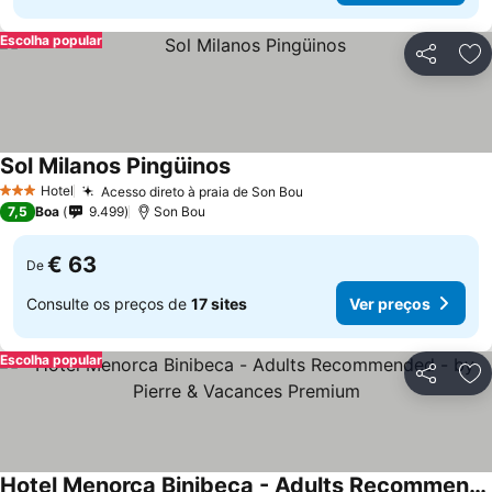
Escolha popular
Partilhar
Ad
Sol Milanos Pingüinos
Hotel
Acesso direto à praia de Son Bou
3 Estrelas
7,5
Boa
9.499
Son Bou
€ 63
De
Consulte os preços de
17 sites
Ver preços
Escolha popular
Partilhar
Ad
Hotel Menorca Binibeca - Adults Recommended - by Pierre & Vacances Premium