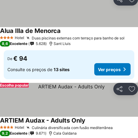
Partilhar
Ad
Alua Illa de Menorca
Hotel
Duas piscinas externas com terraço para banho de sol
4 Estrelas
8,6
Excelente
5.628
Sant Lluis
€ 94
De
Consulte os preços de
13 sites
Ver preços
Escolha popular
Partilhar
Ad
ARTIEM Audax - Adults Only
Hotel
Culinária diversificada com fusão mediterrânea
4 Estrelas
9,2
Excelente
9.671
Cala Galdana