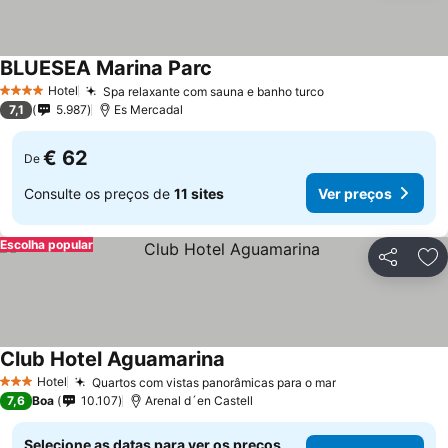
BLUESEA Marina Parc
Hotel
Spa relaxante com sauna e banho turco
4 Estrelas
7,1
5.987
Es Mercadal
€ 62
De
Consulte os preços de
11 sites
Ver preços
Escolha popular
Partilhar
Ad
Club Hotel Aguamarina
Hotel
Quartos com vistas panorâmicas para o mar
3 Estrelas
7,6
Boa
10.107
Arenal d´en Castell
Selecione as datas para ver os preços