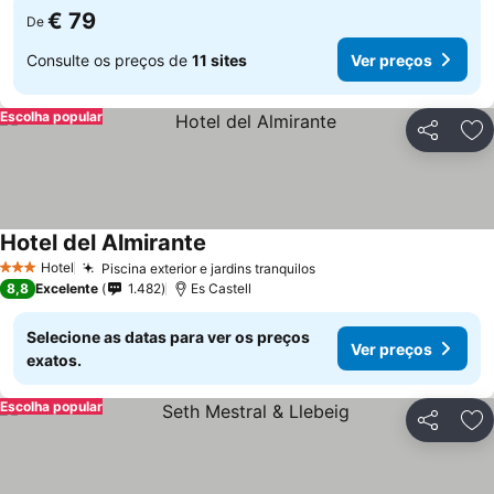
€ 79
De
Consulte os preços de
11 sites
Ver preços
Escolha popular
Partilhar
Ad
Hotel del Almirante
Hotel
Piscina exterior e jardins tranquilos
3 Estrelas
8,8
Excelente
1.482
Es Castell
Selecione as datas para ver os preços
Ver preços
exatos.
Escolha popular
Partilhar
Ad