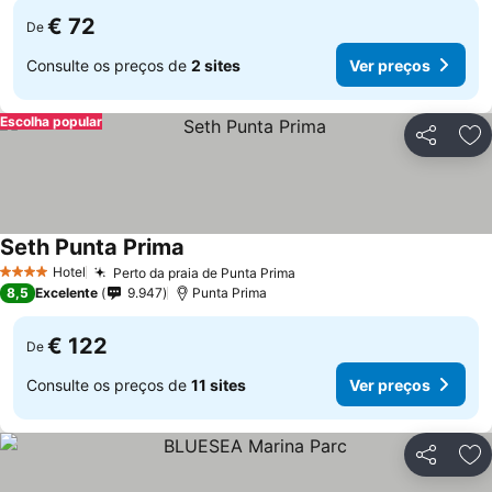
€ 72
De
Consulte os preços de
2 sites
Ver preços
Escolha popular
Partilhar
Ad
Seth Punta Prima
Hotel
Perto da praia de Punta Prima
4 Estrelas
8,5
Excelente
9.947
Punta Prima
€ 122
De
Consulte os preços de
11 sites
Ver preços
Partilhar
Ad