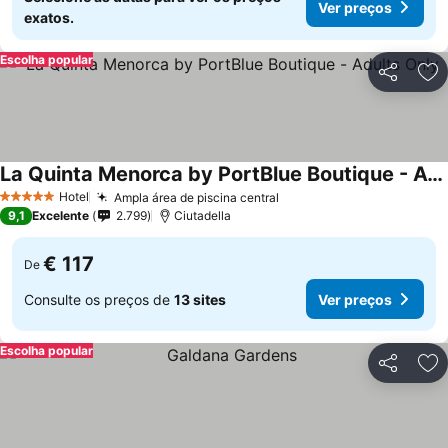
Ver preços
exatos.
Escolha popular
Partilhar
Ad
La Quinta Menorca by PortBlue Boutique - Adults Only
Hotel
Ampla área de piscina central
5 Estrelas
9,1
Excelente
2.799
Ciutadella
€ 117
De
Consulte os preços de
13 sites
Ver preços
Escolha popular
Partilhar
Ad