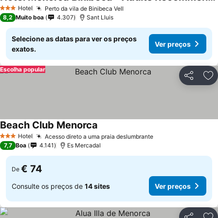
Hotel
Perto da vila de Binibeca Vell
3 Estrelas
8,2
Muito boa
4.307
Sant Lluis
Selecione as datas para ver os preços
Ver preços
exatos.
Escolha popular
Partilhar
Ad
Beach Club Menorca
Hotel
Acesso direto a uma praia deslumbrante
3 Estrelas
7,7
Boa
4.141
Es Mercadal
€ 74
De
Consulte os preços de
14 sites
Ver preços