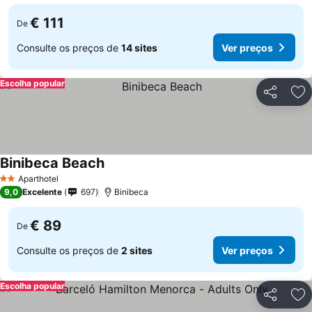
€ 111
De
Consulte os preços de
14 sites
Ver preços
Escolha popular
Partilhar
Ad
Binibeca Beach
Aparthotel
2 Estrelas
9,0
Excelente
697
Binibeca
€ 89
De
Consulte os preços de
2 sites
Ver preços
Escolha popular
Partilhar
Ad