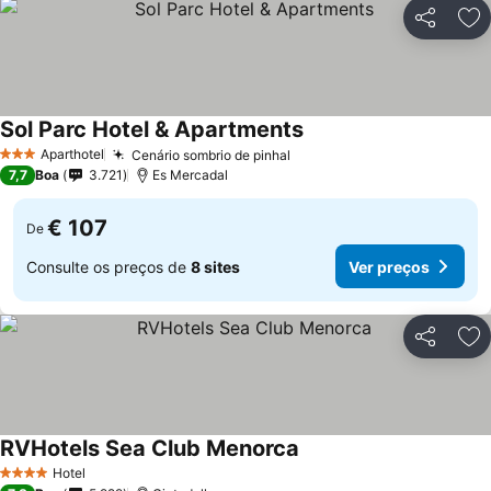
Partilhar
Ad
Sol Parc Hotel & Apartments
Aparthotel
Cenário sombrio de pinhal
3 Estrelas
7,7
Boa
3.721
Es Mercadal
€ 107
De
Consulte os preços de
8 sites
Ver preços
Partilhar
Ad
RVHotels Sea Club Menorca
Hotel
4 Estrelas