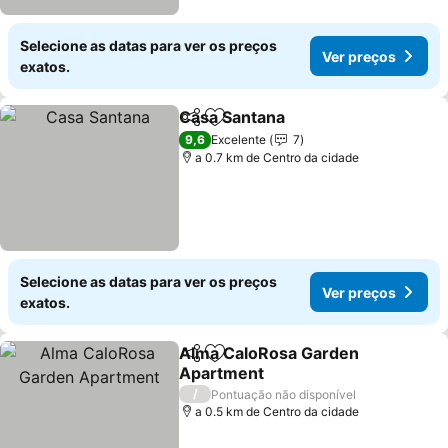
Selecione as datas para ver os preços
Ver preços
exatos.
Casa Santana
Partilhar
Adicionar aos favoritos
Ver preços
9,6
Excelente
7
a 0.7 km de Centro da cidade
Selecione as datas para ver os preços
Ver preços
exatos.
Alma CaloRosa Garden
Partilhar
Adicionar aos favoritos
Apartment
Ver preços
/
Pontuação não disponível
a 0.5 km de Centro da cidade