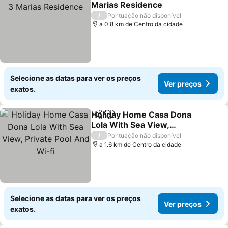
Marias Residence
Ver preços
/
Pontuação não disponível
a 0.8 km de Centro da cidade
Selecione as datas para ver os preços
Ver preços
exatos.
Holiday Home Casa Dona
Partilhar
Adicionar aos favoritos
Lola With Sea View,
Private Pool And Wi-fi
Ver preços
/
Pontuação não disponível
a 1.6 km de Centro da cidade
Selecione as datas para ver os preços
Ver preços
exatos.