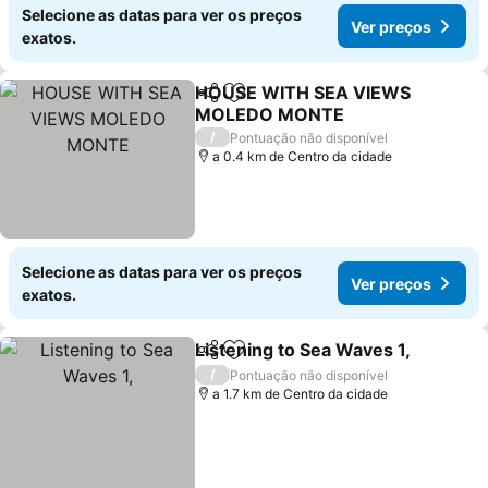
Selecione as datas para ver os preços
Ver preços
exatos.
HOUSE WITH SEA VIEWS
Partilhar
Adicionar aos favoritos
MOLEDO MONTE
Ver preços
/
Pontuação não disponível
a 0.4 km de Centro da cidade
Selecione as datas para ver os preços
Ver preços
exatos.
Listening to Sea Waves 1,
Partilhar
Adicionar aos favoritos
/
Pontuação não disponível
a 1.7 km de Centro da cidade