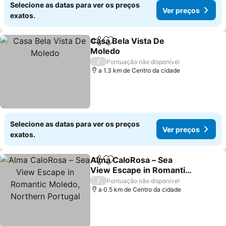
Selecione as datas para ver os preços
Ver preços
exatos.
Casa Bela Vista De
Partilhar
Adicionar aos favoritos
Moledo
Ver preços
/
Pontuação não disponível
a 1.3 km de Centro da cidade
Selecione as datas para ver os preços
Ver preços
exatos.
Alma CaloRosa – Sea
Partilhar
Adicionar aos favoritos
View Escape in Romantic
Moledo, Northern
Ver preços
/
Pontuação não disponível
Portugal
a 0.5 km de Centro da cidade