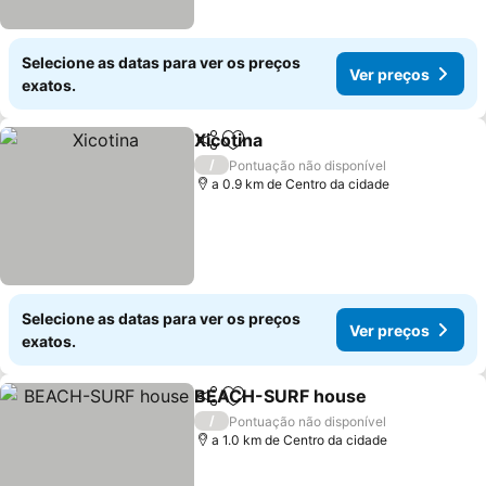
Selecione as datas para ver os preços
Ver preços
exatos.
Xicotina
Partilhar
Adicionar aos favoritos
Ver preços
/
Pontuação não disponível
a 0.9 km de Centro da cidade
Selecione as datas para ver os preços
Ver preços
exatos.
BEACH-SURF house
Partilhar
Adicionar aos favoritos
Ver p
/
Pontuação não disponível
a 1.0 km de Centro da cidade