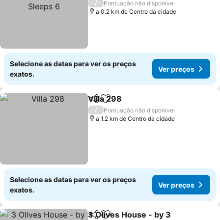
Ver preços
/
Pontuação não disponível
a 0.2 km de Centro da cidade
Selecione as datas para ver os preços
Ver preços
exatos.
Villa 298
Partilhar
Adicionar aos favoritos
Ver preços
/
Pontuação não disponível
a 1.2 km de Centro da cidade
Selecione as datas para ver os preços
Ver preços
exatos.
3 Olives House - by 3
Partilhar
Adicionar aos favoritos