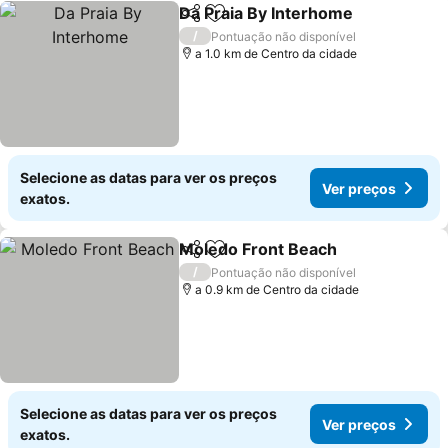
Da Praia By Interhome
Partilhar
Adicionar aos favoritos
Ver
/
Pontuação não disponível
a 1.0 km de Centro da cidade
Selecione as datas para ver os preços
Ver preços
exatos.
Moledo Front Beach
Partilhar
Adicionar aos favoritos
Ver p
/
Pontuação não disponível
a 0.9 km de Centro da cidade
Selecione as datas para ver os preços
Ver preços
exatos.