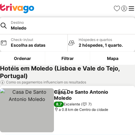
Favoritos
Iniciar
Me
Destino
Moledo
Check-in/out
Hóspedes e quartos
Escolha as datas
2 hóspedes, 1 quarto.
Ordenar
Filtrar
Mapa
Hotéis em Moledo (Lisboa e Vale do Tejo,
Portugal)
Como os pagamentos influenciam os resultados
Casa De Santo Antonio
Partilhar
Adicionar aos favoritos
Moledo
Ver preços
8,7
Excelente
7
a 0.8 km de Centro da cidade