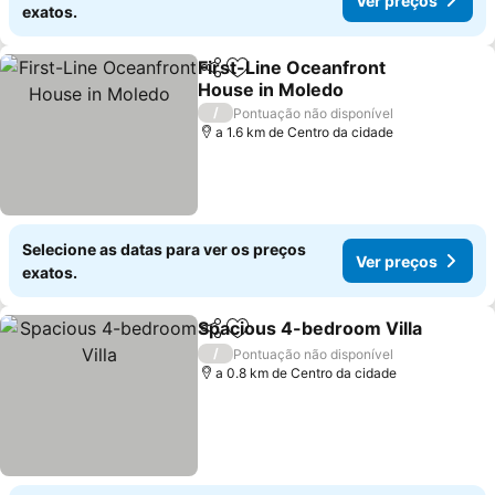
Ver preços
exatos.
First-Line Oceanfront
Partilhar
Adicionar aos favoritos
House in Moledo
Ver preços
/
Pontuação não disponível
a 1.6 km de Centro da cidade
Selecione as datas para ver os preços
Ver preços
exatos.
Spacious 4-bedroom Villa
Partilhar
Adicionar aos favoritos
/
Pontuação não disponível
a 0.8 km de Centro da cidade