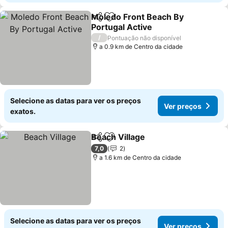
Moledo Front Beach By
Partilhar
Adicionar aos favoritos
Portugal Active
Ver preços
/
Pontuação não disponível
a 0.9 km de Centro da cidade
Selecione as datas para ver os preços
Ver preços
exatos.
Beach Village
Partilhar
Adicionar aos favoritos
Ver preços
7,0
2
a 1.6 km de Centro da cidade
Selecione as datas para ver os preços
Ver preços