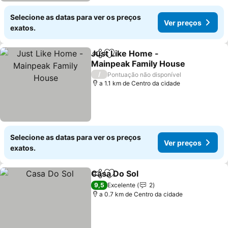
Selecione as datas para ver os preços
Ver preços
exatos.
Just Like Home -
Partilhar
Adicionar aos favoritos
Mainpeak Family House
Ver preços
/
Pontuação não disponível
a 1.1 km de Centro da cidade
Selecione as datas para ver os preços
Ver preços
exatos.
Casa Do Sol
Partilhar
Adicionar aos favoritos
Ver preços
9,5
Excelente
2
a 0.7 km de Centro da cidade