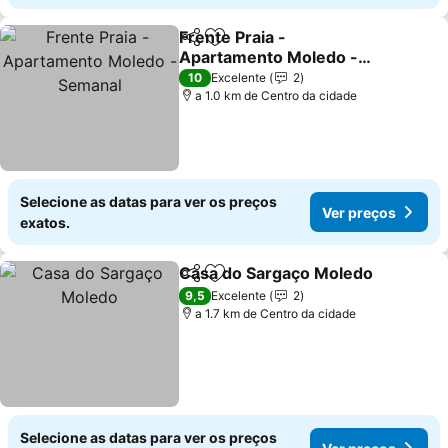
Frente Praia -
Partilhar
Adicionar aos favoritos
Apartamento Moledo -
Semanal
Ver preços
10
Excelente
2
a 1.0 km de Centro da cidade
Selecione as datas para ver os preços
Ver preços
exatos.
Casa do Sargaço Moledo
Partilhar
Adicionar aos favoritos
V
9,5
Excelente
2
a 1.7 km de Centro da cidade
Selecione as datas para ver os preços