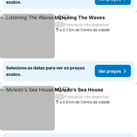
exatos.
Listening The Waves
Partilhar
Adicionar aos favoritos
Ver p
/
Pontuação não disponível
a 0.7 km de Centro da cidade
Selecione as datas para ver os preços
Ver preços
exatos.
Moledo's Sea House
Partilhar
Adicionar aos favoritos
Ver p
/
Pontuação não disponível
a 0.9 km de Centro da cidade