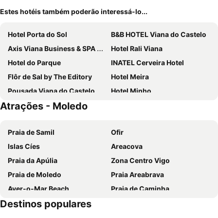
Estes hotéis também poderão interessá-lo...
Hotel Porta do Sol
B&B HOTEL Viana do Castelo
Axis Viana Business & SPA Hotel
Hotel Rali Viana
Hotel do Parque
INATEL Cerveira Hotel
Flôr de Sal by The Editory
Hotel Meira
Pousada Viana do Castelo
Hotel Minho
Atrações - Moledo
AP Dona Aninhas
Hotel Jardim Viana do Castelo
Design & Wine Hotel
Casa Melo Alvim
Praia de Samil
Ofir
Hotel Fabrica do Chocolate
Hotel FeelViana
Islas Cíes
Areacova
Rua Grande Hotel
Hotel Minho Belo
Praia da Apúlia
Zona Centro Vigo
Flag Design Hotel
Aldeamento Turístico Do Camarido
Praia de Moledo
Praia Areabrava
Hotel Laranjeira
Hotel Vila da Guarda
Aver-o-Mar Beach
Praia de Caminha
Absoluto Design Hotel
Boega Hotel
Destinos populares
Playa de Barra
Aldeia Histórica de Soajo
Quintinha D`Arga
Pensão Repouso do Peregrino
Vila Praia de Âncora
Braga Parque
Abrigo do Portinho
Pensao O Laranjeira