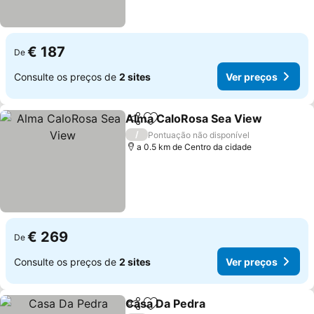
€ 187
De
Consulte os preços de
2 sites
Ver preços
Alma CaloRosa Sea View
Partilhar
Adicionar aos favoritos
V
/
Pontuação não disponível
a 0.5 km de Centro da cidade
€ 269
De
Consulte os preços de
2 sites
Ver preços
Casa Da Pedra
Partilhar
Adicionar aos favoritos
Ver preços