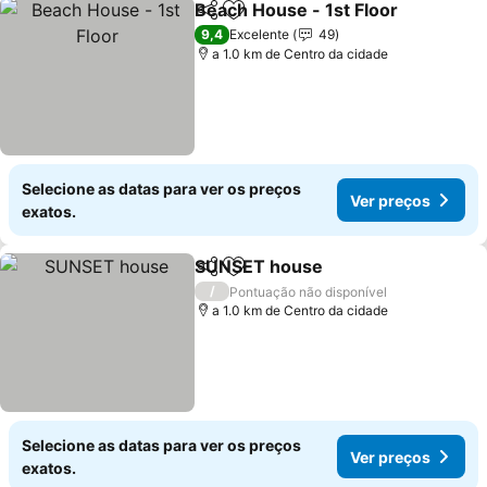
Beach House - 1st Floor
Partilhar
Adicionar aos favoritos
Ve
9,4
Excelente
49
a 1.0 km de Centro da cidade
Selecione as datas para ver os preços
Ver preços
exatos.
SUNSET house
Partilhar
Adicionar aos favoritos
Ver preços
/
Pontuação não disponível
a 1.0 km de Centro da cidade
Selecione as datas para ver os preços
Ver preços
exatos.