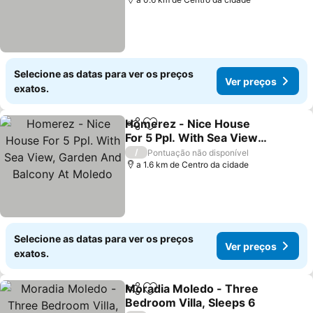
Selecione as datas para ver os preços
Ver preços
exatos.
Homerez - Nice House
Partilhar
Adicionar aos favoritos
For 5 Ppl. With Sea View,
Garden And Balcony At
Ver preços
/
Pontuação não disponível
Moledo
a 1.6 km de Centro da cidade
Selecione as datas para ver os preços
Ver preços
exatos.
Moradia Moledo - Three
Partilhar
Adicionar aos favoritos
Bedroom Villa, Sleeps 6