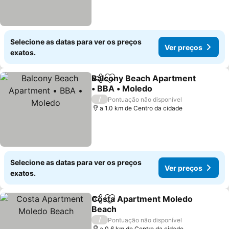
Selecione as datas para ver os preços
Ver preços
exatos.
Balcony Beach Apartment
Partilhar
Adicionar aos favoritos
• BBA • Moledo
Ver preços
/
Pontuação não disponível
a 1.0 km de Centro da cidade
Selecione as datas para ver os preços
Ver preços
exatos.
Costa Apartment Moledo
Partilhar
Adicionar aos favoritos
Beach
Ver preços
/
Pontuação não disponível
a 0.6 km de Centro da cidade