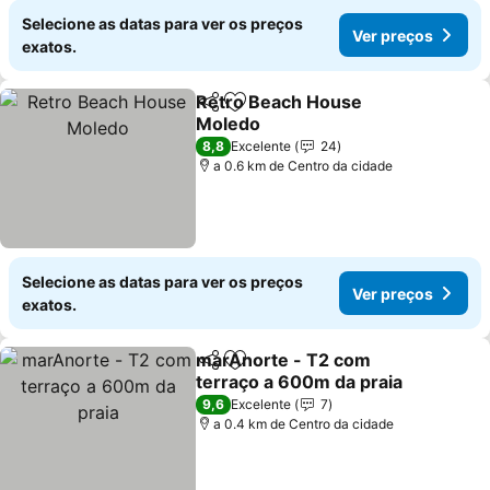
Selecione as datas para ver os preços
Ver preços
exatos.
Retro Beach House
Partilhar
Adicionar aos favoritos
Moledo
Ver preços
8,8
Excelente
24
a 0.6 km de Centro da cidade
Selecione as datas para ver os preços
Ver preços
exatos.
marAnorte - T2 com
Partilhar
Adicionar aos favoritos
terraço a 600m da praia
Ver preços
9,6
Excelente
7
a 0.4 km de Centro da cidade