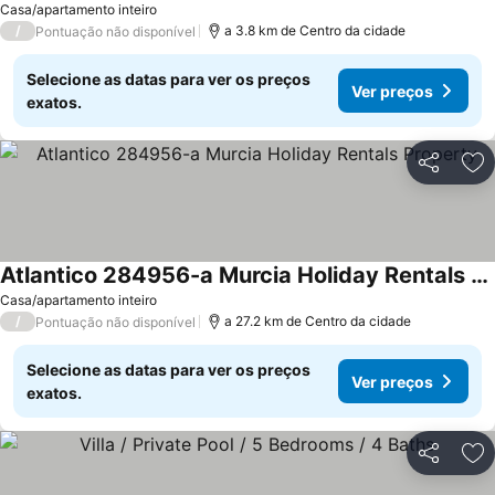
Ver preços
Casa/apartamento inteiro
/
a 3.8 km de Centro da cidade
Pontuação não disponível
Selecione as datas para ver os preços
Ver preços
exatos.
Partilhar
Ad
Atlantico 284956-a Murcia Holiday Rentals Property
Ver preços
Casa/apartamento inteiro
/
a 27.2 km de Centro da cidade
Pontuação não disponível
Selecione as datas para ver os preços
Ver preços
exatos.
Partilhar
Ad