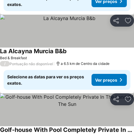
Ver preços
exatos.
Partilhar
Ad
La Alcayna Murcia B&b
Ver preços
Bed & Breakfast
/
a 6.5 km de Centro da cidade
Pontuação não disponível
Selecione as datas para ver os preços
Ver preços
exatos.
Partilhar
Ad
Golf-house With Pool Completely Private In The Land Of The Sun