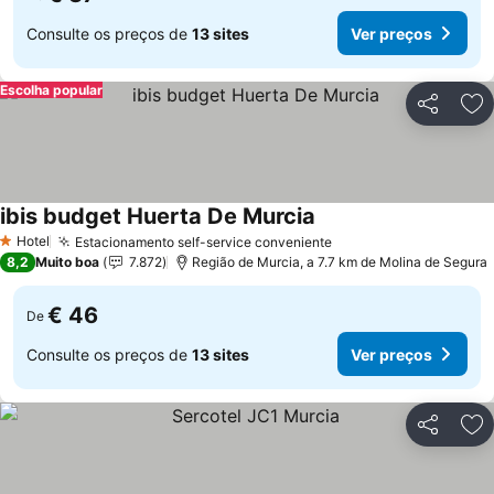
Consulte os preços de
13 sites
Ver preços
Escolha popular
Partilhar
Ad
ibis budget Huerta De Murcia
Ver preços
Hotel
Estacionamento self-service conveniente
Ver preços
1 Estrelas
8,2
Muito boa
7.872
Região de Murcia, a 7.7 km de Molina de Segura
€ 46
De
Consulte os preços de
13 sites
Ver preços
Partilhar
Ad