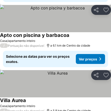
Partilhar
Ad
Apto con piscina y barbacoa
Ver preços
Casa/apartamento inteiro
/
a 6.1 km de Centro da cidade
Pontuação não disponível
Selecione as datas para ver os preços
Ver preços
exatos.
Partilhar
Ad
Villa Aurea
Ver preços
Casa/apartamento inteiro
/
a 5.8 km de Centro da cidade
Pontuação não disponível