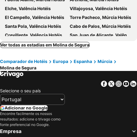
Rincón de Beniscornia
Museo de la Ciudad
Elche, Valência Hotéis
Villajoyosa, Valência Hotéis
Els Tossals
Aquopolis
El Campello, Valência Hotéis
Torre Pacheco, Múrcia Hotéis
Las Higuericas
Dunas de Guardamar del Segura
Santa Pola, Valência Hotéis
Cabo de Palos, Múrcia Hotéis
Paseo Juan Aparicio
Museo Arqueológico de Murcia
Crevillente, Valência Hotéis
San Juan de Alicante, Valência Hotéis
Valladolises y Lo Jurado
Muchamiel, Valência Hotéis
Lorca, Múrcia Hotéis
Ver todas as estadias em Molina de Segura
Santiago de la Ribera, Múrcia Hotéis
Mazarrón, Múrcia Hotéis
Comparador de Hotéis
Europa
Espanha
Múrcia
Rojales, Valência Hotéis
San Javier, Múrcia Hotéis
Molina de Segura
Pilar de la Horadada, Valência Hotéis
Sant Vicent del Raspeig, Valência Hotéis
La Marina, Valência Hotéis
Lo Pagán, Múrcia Hotéis
Facebook
Twitter
Insta
Yo
A Manga, Múrcia Hotéis
Alicante, Valência Hotéis
Selecione o seu país
Cartagena, Múrcia Hotéis
Los Alcazares, Múrcia Hotéis
San Pedro del Pinatar, Múrcia Hotéis
Região de Murcia, Múrcia Hotéis
Adicionar no Google
Encontre facilmente os nossos
Torrevieja, Valência Hotéis
Guardamar do Segura, Valência Hotéis
resultados: adicione o trivago como
Puerto de Mazarrón, Múrcia Hotéis
Islantilla, Andaluzia Hotéis
fonte preferencial no Google.
Empresa
Madrid, Madrid Hotéis
Benidorm, Valência Hotéis