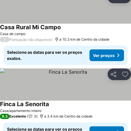
Partilhar
Ad
Casa Rural Mi Campo
Ver preços
Casa de campo
/
a 10.3 km de Centro da cidade
Pontuação não disponível
Selecione as datas para ver os preços
Ver preços
exatos.
Partilhar
Ad
Finca La Senorita
Ver preços
Casa/apartamento inteiro
9,3
Excelente
3
a 3.4 km de Centro da cidade
Selecione as datas para ver os preços