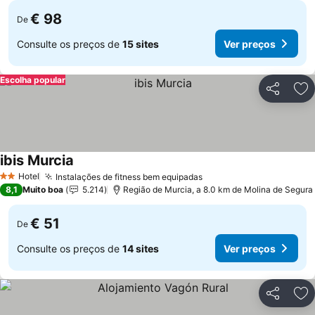
€ 98
De
Consulte os preços de
15 sites
Ver preços
Escolha popular
Partilhar
Ad
ibis Murcia
Ver preços
Hotel
Instalações de fitness bem equipadas
Ver preços
2 Estrelas
8,1
Muito boa
5.214
Região de Murcia, a 8.0 km de Molina de Segura
€ 51
De
Consulte os preços de
14 sites
Ver preços
Partilhar
Ad