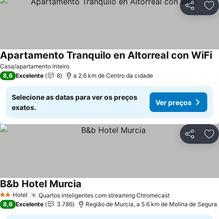
Partilhar
Ad
Apartamento Tranquilo en Altorreal con WiFi
V
Casa/apartamento inteiro
8,6
Excelente
8
a 2.6 km de Centro da cidade
Selecione as datas para ver os preços
Ver preços
exatos.
Partilhar
Ad
B&b Hotel Murcia
Ver preços
Hotel
Quartos inteligentes com streaming Chromecast
Ver preços
2 Estrelas
8,6
Excelente
3.786
Região de Murcia, a 5.6 km de Molina de Segura