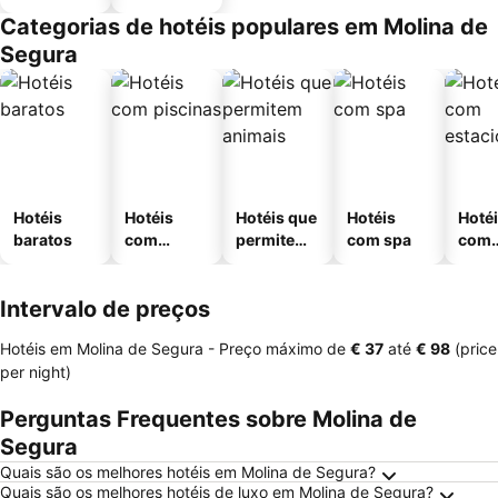
Categorias de hotéis populares em Molina de
Segura
Hotéis
Hotéis
Hotéis que
Hotéis
Hoté
baratos
com
permitem
com spa
com
piscinas
animais
esta
ment
Intervalo de preços
Hotéis em Molina de Segura -
Preço máximo
de
‎€ 37
até
‎€ 98
(price
per night)
Perguntas Frequentes sobre Molina de
Segura
Quais são os melhores hotéis em Molina de Segura?
Quais são os melhores hotéis de luxo em Molina de Segura?