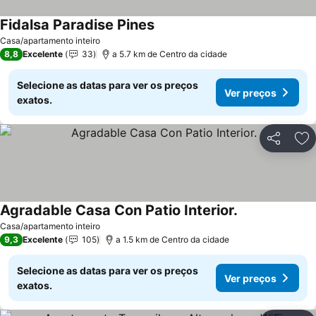
Fidalsa Paradise Pines
Ver preços
Casa/apartamento inteiro
8,8
Excelente
33
a 5.7 km de Centro da cidade
Selecione as datas para ver os preços
Ver preços
exatos.
Partilhar
Ad
Agradable Casa Con Patio Interior.
Ver preços
Casa/apartamento inteiro
9,3
Excelente
105
a 1.5 km de Centro da cidade
Selecione as datas para ver os preços
Ver preços
exatos.