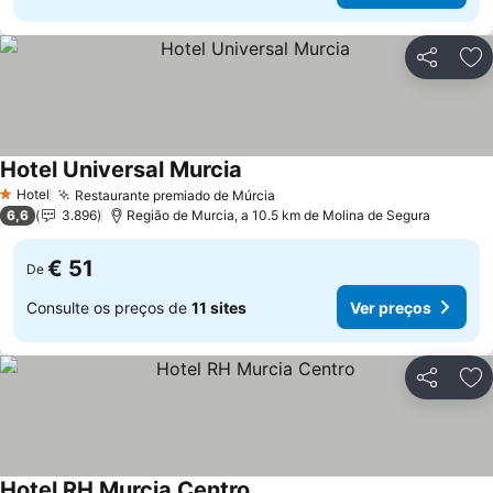
Partilhar
Ad
Hotel Universal Murcia
Ver preços
Hotel
Restaurante premiado de Múrcia
Ver preços
1 Estrelas
6,6
3.896
Região de Murcia, a 10.5 km de Molina de Segura
€ 51
De
Consulte os preços de
11 sites
Ver preços
Partilhar
Ad
Hotel RH Murcia Centro