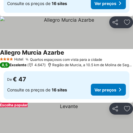
Consulte os preços de
16 sites
Ver preços
Partilhar
Ad
Allegro Murcia Azarbe
Ver preços
Hotel
Quartos espaçosos com vista para a cidade
Ver preços
4 Estrelas
8,5
Excelente
4.647
Região de Murcia, a 10.5 km de Molina de Segur
€ 47
De
Consulte os preços de
16 sites
Ver preços
Escolha popular
Partilhar
Ad