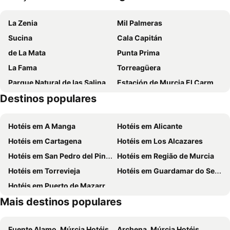
Balneario de Leana
Sercotel Amistad Murcia
La Zenia
Mil Palmeras
ibis Murcia
Hotel Villasegura
Sucina
Cala Capitán
Vicente Home
Hotel Hyltor
de La Mata
Punta Prima
Torrecobijo
Hotel Balneario De Alceda
La Fama
Torreagüera
Hotel Villa Ceuti
Hotel Azahar
Parque Natural de las Salinas de La Mata-Torrevieja
Estación de Murcia El Carmen
Hotel La Parra
Archybal Apartamentos Turísticos
Destinos populares
La Caleta - Cabo Roig
Punta de Algas
Hotel Restaurante Santos
Vistalegre
El Churra
Hotéis em A Manga
Hotéis em Alicante
de Las Palmeras
Torre de La Mata
Hotéis em Cartagena
Hotéis em Los Alcazares
San Antón
Casino
Hotéis em San Pedro del Pinatar
Hotéis em Região de Murcia
El Puerto
El Mojón
Hotéis em Torrevieja
Hotéis em Guardamar do Segura
Iglesia de San Onofre
Semana Santa
Hotéis em Puerto de Mazarrón
Altorreal
Centro Comercial Nueva Condomina
Mais destinos populares
Terra Natura
Espinardo
Guadalupe de Maciascoque
Monasterio de los Jerónimos de San Pedro de la Ñora
Fuente Alamo, Múrcia Hotéis
Archena, Múrcia Hotéis