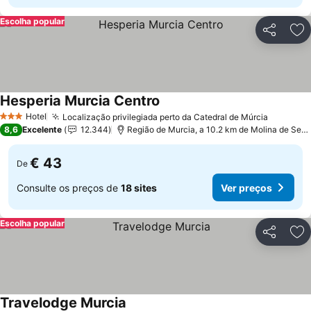
Escolha popular
Partilhar
Ad
Hesperia Murcia Centro
Ver preços
Hotel
Localização privilegiada perto da Catedral de Múrcia
Ver pre
3 Estrelas
8,6
Excelente
12.344
Região de Murcia, a 10.2 km de Molina de Segu
€ 43
De
Consulte os preços de
18 sites
Ver preços
Escolha popular
Partilhar
Ad
Travelodge Murcia
Ver preços