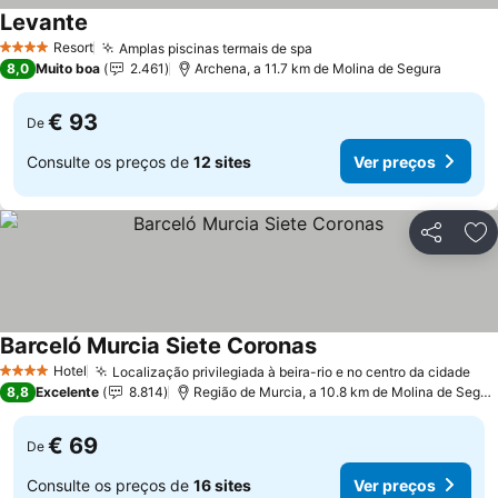
Levante
Ver preços
Resort
Amplas piscinas termais de spa
Ver preços
4 Estrelas
8,0
Muito boa
2.461
Archena, a 11.7 km de Molina de Segura
€ 93
De
Consulte os preços de
12 sites
Ver preços
Partilhar
Ad
Barceló Murcia Siete Coronas
Ver preços
Hotel
Localização privilegiada à beira-rio e no centro da cidade
Ver
4 Estrelas
8,8
Excelente
8.814
Região de Murcia, a 10.8 km de Molina de Segur
€ 69
De
Consulte os preços de
16 sites
Ver preços