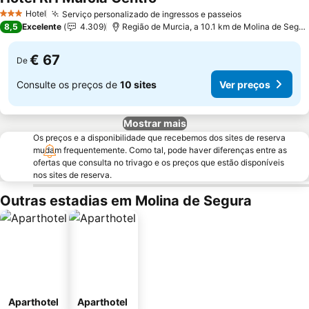
Ver preços
Hotel
Serviço personalizado de ingressos e passeios
Ver preços
3 Estrelas
8,5
Excelente
4.309
Região de Murcia, a 10.1 km de Molina de Segur
€ 67
De
Consulte os preços de
10 sites
Ver preços
Mostrar mais
Os preços e a disponibilidade que recebemos dos sites de reserva
mudam frequentemente. Como tal, pode haver diferenças entre as
ofertas que consulta no trivago e os preços que estão disponíveis
nos sites de reserva.
Outras estadias em Molina de Segura
Aparthotel
Aparthotel