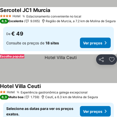
Sercotel JC1 Murcia
Ver preços
Hotel
Estacionamento conveniente no local
Ver preços
4 Estrelas
8,5
Excelente
9.065
Região de Murcia, a 7.2 km de Molina de Segura
€ 49
De
Consulte os preços de
18 sites
Ver preços
Escolha popular
Partilhar
Ad
Hotel Villa Ceuti
Ver preços
Hotel
Experiência gastronômica galega excepcional
Ver preços
2 Estrelas
8,3
Muito boa
1.759
Ceutí, a 6.3 km de Molina de Segura
Selecione as datas para ver os preços
Ver preços
exatos.