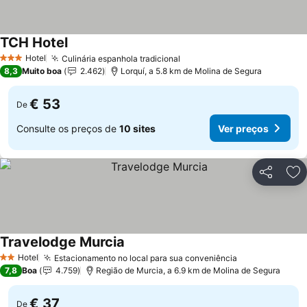
TCH Hotel
Ver preços
Hotel
Culinária espanhola tradicional
Ver preços
3 Estrelas
8,3
Muito boa
2.462
Lorquí, a 5.8 km de Molina de Segura
€ 53
De
Consulte os preços de
10 sites
Ver preços
Partilhar
Ad
Travelodge Murcia
Ver preços
Hotel
Estacionamento no local para sua conveniência
Ver preços
2 Estrelas
7,8
Boa
4.759
Região de Murcia, a 6.9 km de Molina de Segura
€ 37
De