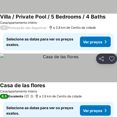
Villa / Private Pool / 5 Bedrooms / 4 Baths
Ver p
Casa/apartamento inteiro
/
a 3.8 km de Centro da cidade
Pontuação não disponível
Selecione as datas para ver os preços
Ver preços
exatos.
Partilhar
Ad
Casa de las flores
Ver preços
Casa/apartamento inteiro
8,5
Excelente
2
a 2.6 km de Centro da cidade
Selecione as datas para ver os preços
Ver preços
exatos.