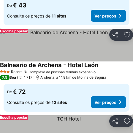
€ 43
De
Consulte os preços de
11 sites
Ver preços
Escolha popular
Partilhar
Ad
Balneario de Archena - Hotel León
Ver preços
Resort
Complexo de piscinas termais expansivo
Ver preços
3 Estrelas
7,5
Boa
1.717
Archena, a 11.9 km de Molina de Segura
€ 72
De
Consulte os preços de
12 sites
Ver preços
Escolha popular
Partilhar
Ad