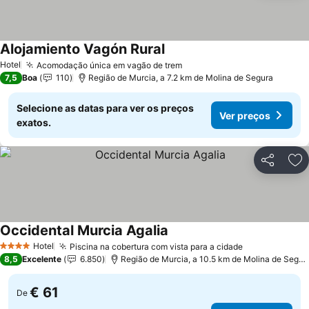
Alojamiento Vagón Rural
Ver preços
Hotel
Acomodação única em vagão de trem
Ver preços
7,5
Boa
110
Região de Murcia, a 7.2 km de Molina de Segura
Selecione as datas para ver os preços
Ver preços
exatos.
Partilhar
Ad
Occidental Murcia Agalia
Ver preços
Hotel
Piscina na cobertura com vista para a cidade
Ver preços
4 Estrelas
8,5
Excelente
6.850
Região de Murcia, a 10.5 km de Molina de Segur
€ 61
De