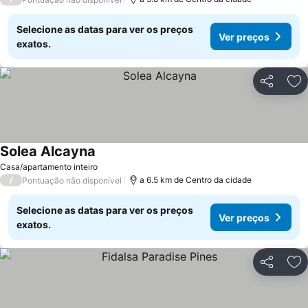
Selecione as datas para ver os preços
Ver preços
exatos.
Partilhar
Ad
Solea Alcayna
Ver preços
Casa/apartamento inteiro
/
a 6.5 km de Centro da cidade
Pontuação não disponível
Selecione as datas para ver os preços
Ver preços
exatos.
Partilhar
Ad