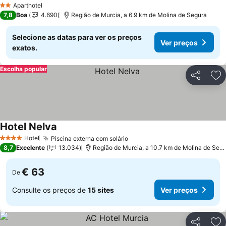
Aparthotel
2 Estrelas
7,8
Boa
4.690
Região de Murcia, a 6.9 km de Molina de Segura
Selecione as datas para ver os preços
Ver preços
exatos.
Escolha popular
Partilhar
Ad
Hotel Nelva
Ver preços
Hotel
Piscina externa com solário
Ver preços
4 Estrelas
8,7
Excelente
13.034
Região de Murcia, a 10.7 km de Molina de Seg
€ 63
De
Consulte os preços de
15 sites
Ver preços