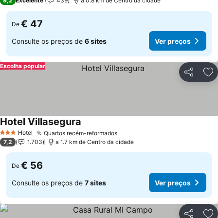
9,2
Excelente
439
a 0.8 km de Centro da cidade
€ 47
De
Consulte os preços de
6 sites
Ver preços
Escolha popular
Partilhar
Ad
Hotel Villasegura
Ver preços
Hotel
Quartos recém-reformados
Ver preços
3 Estrelas
7,2
1.703
a 1.7 km de Centro da cidade
€ 56
De
Consulte os preços de
7 sites
Ver preços