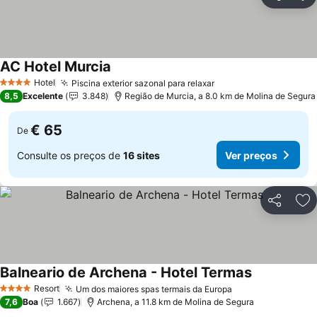
Partilhar
Ad
AC Hotel Murcia
Ver preços
Hotel
Piscina exterior sazonal para relaxar
Ver preços
4 Estrelas
8,5
Excelente
3.848
Região de Murcia, a 8.0 km de Molina de Segura
€ 65
De
Consulte os preços de
16 sites
Ver preços
Partilhar
Ad
Balneario de Archena - Hotel Termas
Ver preços
Resort
Um dos maiores spas termais da Europa
Ver preços
4 Estrelas
7,6
Boa
1.667
Archena, a 11.8 km de Molina de Segura