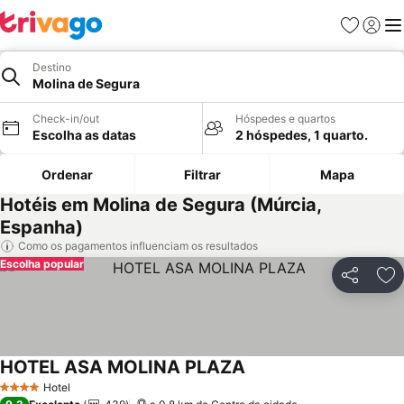
Favoritos
Iniciar
Me
Destino
Molina de Segura
Check-in/out
Hóspedes e quartos
Escolha as datas
2 hóspedes, 1 quarto.
Ordenar
Filtrar
Mapa
Hotéis em Molina de Segura (Múrcia,
Espanha)
Como os pagamentos influenciam os resultados
Escolha popular
Partilhar
Ad
HOTEL ASA MOLINA PLAZA
Ver preços
Hotel
4 Estrelas