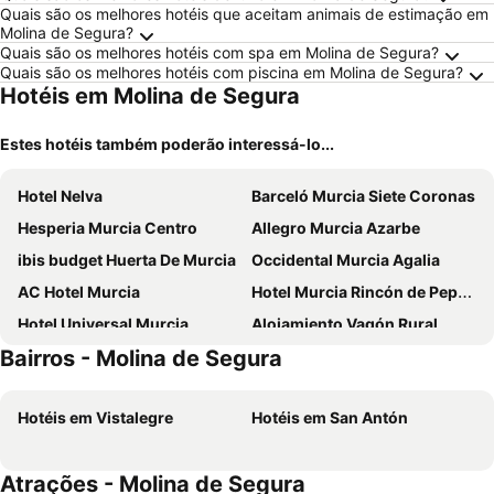
Quais são os melhores hotéis que aceitam animais de estimação em
Molina de Segura?
Quais são os melhores hotéis com spa em Molina de Segura?
Quais são os melhores hotéis com piscina em Molina de Segura?
Hotéis em Molina de Segura
Estes hotéis também poderão interessá-lo...
Hotel Nelva
Barceló Murcia Siete Coronas
Hesperia Murcia Centro
Allegro Murcia Azarbe
ibis budget Huerta De Murcia
Occidental Murcia Agalia
AC Hotel Murcia
Hotel Murcia Rincón de Pepe Affiliated by Meliá
Hotel Universal Murcia
Alojamiento Vagón Rural
Bairros - Molina de Segura
Hotel El Churra
Sercotel JC1 Murcia
Travelodge Murcia
Hotel Pacoche Murcia
Hotéis em Vistalegre
Hotéis em San Antón
Hotel RH Murcia Centro
B&b Hotel Murcia
TCH Hotel
HOTEL ASA MOLINA PLAZA
Atrações - Molina de Segura
Catalonia Conde de Floridablanca
Hotel Cetina Murcia