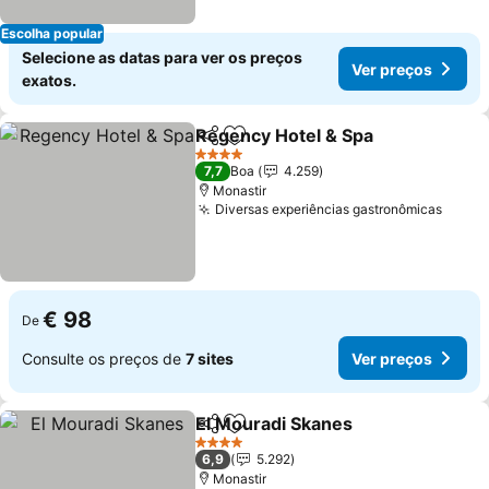
Escolha popular
Selecione as datas para ver os preços
Ver preços
exatos.
Regency Hotel & Spa
Partilhar
Adicionar aos favoritos
Ver p
4 Estrelas
7,7
Boa
4.259
Monastir
Diversas experiências gastronômicas
Ver p
€ 98
De
Consulte os preços de
7 sites
Ver preços
El Mouradi Skanes
Partilhar
Adicionar aos favoritos
Ver pre
4 Estrelas
6,9
5.292
Monastir