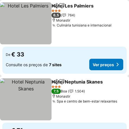
Hotel Les Palmiers
Partilhar
Adicionar aos favoritos
Ver pre
3 Estrelas
6,5
764
Monastir
Culinária tunisiana e internacional
Ver pre
€ 33
De
Consulte os preços de
7 sites
Ver preços
Hotel Neptunia Skanes
Partilhar
Adicionar aos favoritos
Ver
3 Estrelas
7,5
Boa
1.504
Monastir
Spa e centro de bem-estar relaxantes
Ver p