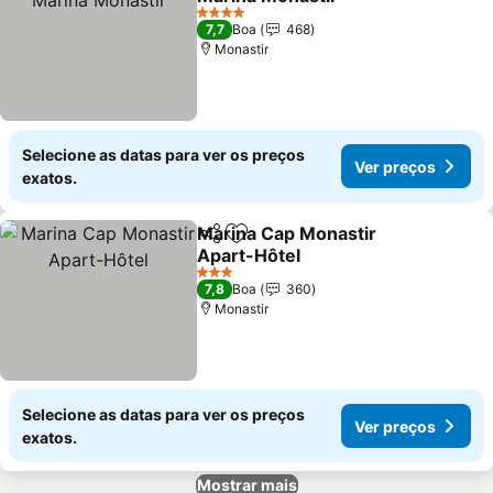
Ver preços
4 Estrelas
7,7
Boa
468
Monastir
Selecione as datas para ver os preços
Ver preços
exatos.
Marina Cap Monastir
Partilhar
Adicionar aos favoritos
Apart-Hôtel
Ver preços
3 Estrelas
7,8
Boa
360
Monastir
Selecione as datas para ver os preços
Ver preços
exatos.
Mostrar mais