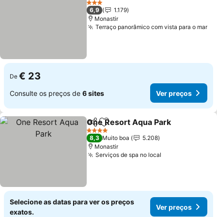
3 Estrelas
6,9
1.179
Monastir
Terraço panorâmico com vista para o mar
Ve
€ 23
De
Consulte os preços de
6 sites
Ver preços
One Resort Aqua Park
Partilhar
Adicionar aos favoritos
Ver
4 Estrelas
8,3
Muito boa
5.208
Monastir
Serviços de spa no local
Ver preços
Selecione as datas para ver os preços
Ver preços
exatos.