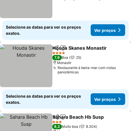
Selecione as datas para ver os preços
Ver preços
exatos.
Houda Skanes Monastir
Partilhar
Adicionar aos favoritos
Ve
4 Estrelas
7,9
Boa
25
Monastir
Restaurante à beira-mar com vistas
panorâmicas
Selecione as datas para ver os preços
Ver preços
exatos.
Sahara Beach Hb Susp
Partilhar
Adicionar aos favoritos
Ver
3 Estrelas
8,2
Muito boa
8.304