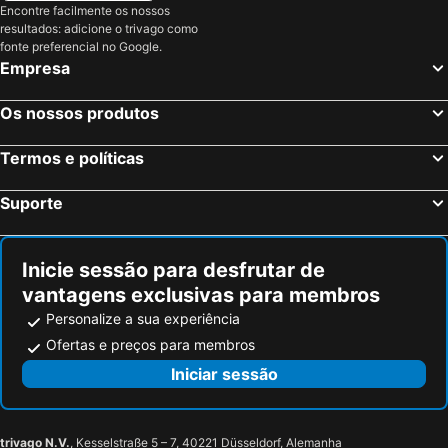
Encontre facilmente os nossos
Hotéis em Costa do Sol
Hotéis em Sardenha
resultados: adicione o trivago como
Hotéis em Tenerife
Hotéis em Cabo Verde
fonte preferencial no Google.
Empresa
Hotéis em São Miguel
Hotéis em Madrid
Os nossos produtos
Termos e políticas
Suporte
Inicie sessão para desfrutar de
vantagens exclusivas para membros
Personalize a sua experiência
Ofertas e preços para membros
Iniciar sessão
trivago N.V.
, Kesselstraße 5 – 7, 40221 Düsseldorf, Alemanha