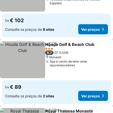
Espadon
€ 102
De
Consulte os preços de
8 sites
Ver preços
Houda Golf & Beach Club
Partilhar
Adicionar aos favoritos
V
3 Estrelas
6,7
6.329
Monastir
Spa e centro de bem-estar
rejuvenescedores
€ 89
De
Consulte os preços de
2 sites
Ver preços
Royal Thalassa Monastir