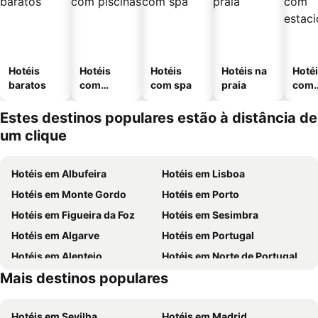
Hotéis
Hotéis
Hotéis
Hotéis na
Hoté
baratos
com
com spa
praia
com
piscinas
esta
ment
Estes destinos populares estão à distância de
um clique
Hotéis em Albufeira
Hotéis em Lisboa
Hotéis em Monte Gordo
Hotéis em Porto
Hotéis em Figueira da Foz
Hotéis em Sesimbra
Hotéis em Algarve
Hotéis em Portugal
Hotéis em Alentejo
Hotéis em Norte de Portugal
Mais destinos populares
Hotéis em Madeira
Hotéis em Espanha
Hotéis em Sevilha
Hotéis em Madrid