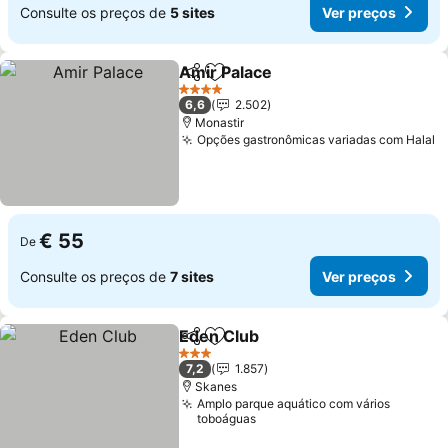
Consulte os preços de
5 sites
Ver preços
Amir Palace
Partilhar
Adicionar aos favoritos
Ver preços
4 Estrelas
6,6
2.502
Monastir
Opções gastronômicas variadas com Halal
V
€ 55
De
Consulte os preços de
7 sites
Ver preços
Eden Club
Partilhar
Adicionar aos favoritos
Ver preços
3 Estrelas
7,2
1.857
Skanes
Amplo parque aquático com vários
toboáguas