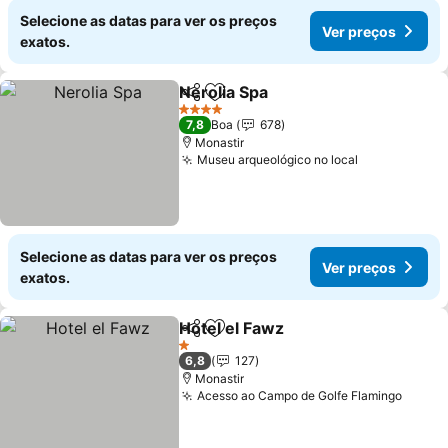
Selecione as datas para ver os preços
Ver preços
exatos.
Nerolia Spa
Partilhar
Adicionar aos favoritos
Ver preços
4 Estrelas
7,8
Boa
678
Monastir
Museu arqueológico no local
Ver preços
Selecione as datas para ver os preços
Ver preços
exatos.
Hotel el Fawz
Partilhar
Adicionar aos favoritos
Ver preços
1 Estrelas
6,8
127
Monastir
Acesso ao Campo de Golfe Flamingo
Ver p