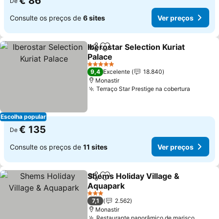
€ 86
De
Consulte os preços de
6 sites
Ver preços
Iberostar Selection Kuriat
Partilhar
Adicionar aos favoritos
Palace
Ver preços
5 Estrelas
9,4
Excelente
18.840
Monastir
Terraço Star Prestige na cobertura
Ver pre
Escolha popular
€ 135
De
Consulte os preços de
11 sites
Ver preços
Shems Holiday Village &
Partilhar
Adicionar aos favoritos
Aquapark
Ver preços
3 Estrelas
7,1
2.562
Monastir
Restaurante panorâmico de marisco