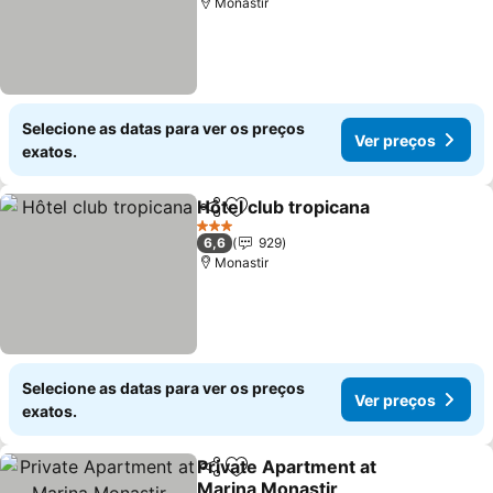
Monastir
Selecione as datas para ver os preços
Ver preços
exatos.
Hôtel club tropicana
Partilhar
Adicionar aos favoritos
Ver p
3 Estrelas
6,6
929
Monastir
Selecione as datas para ver os preços
Ver preços
exatos.
Private Apartment at
Partilhar
Adicionar aos favoritos
Marina Monastir