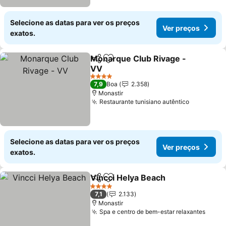
Selecione as datas para ver os preços
Ver preços
exatos.
Monarque Club Rivage -
Partilhar
Adicionar aos favoritos
VV
Ver preços
4 Estrelas
7,9
Boa
2.358
Monastir
Restaurante tunisiano autêntico
Ver preço
Selecione as datas para ver os preços
Ver preços
exatos.
Vincci Helya Beach
Partilhar
Adicionar aos favoritos
Ver pr
4 Estrelas
7,1
2.133
Monastir
Spa e centro de bem-estar relaxantes
Ver p