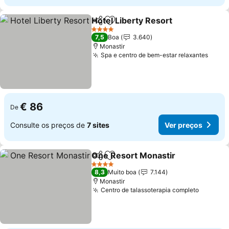
Hotel Liberty Resort
Partilhar
Adicionar aos favoritos
Ver p
4 Estrelas
7,5
Boa
3.640
Monastir
Spa e centro de bem-estar relaxantes
Ver p
€ 86
De
Consulte os preços de
7 sites
Ver preços
One Resort Monastir
Partilhar
Adicionar aos favoritos
Ver p
4 Estrelas
8,3
Muito boa
7.144
Monastir
Centro de talassoterapia completo
Ver pre