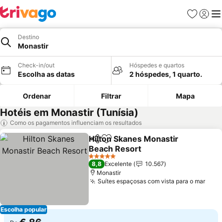
Favoritos
Iniciar
Me
Destino
Monastir
Check-in/out
Hóspedes e quartos
Escolha as datas
2 hóspedes, 1 quarto.
Ordenar
Filtrar
Mapa
Hotéis em Monastir (Tunísia)
Como os pagamentos influenciam os resultados
Hilton Skanes Monastir
Partilhar
Adicionar aos favoritos
Beach Resort
Ver preços
5 Estrelas
8,8
Excelente
10.567
Monastir
Suítes espaçosas com vista para o mar
Ver 
Escolha popular