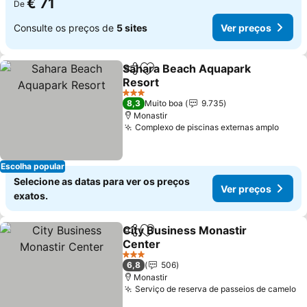
€ 71
De
Consulte os preços de
5 sites
Ver preços
Sahara Beach Aquapark
Partilhar
Adicionar aos favoritos
Resort
Ver preços
3 Estrelas
8,3
Muito boa
9.735
Monastir
Complexo de piscinas externas amplo
Ver p
Escolha popular
Selecione as datas para ver os preços
Ver preços
exatos.
City Business Monastir
Partilhar
Adicionar aos favoritos
Center
Ver preços
3 Estrelas
6,8
506
Monastir
Serviço de reserva de passeios de camelo
Ve