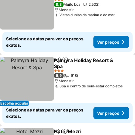
Ver preços
3 Estrelas
8,3
Muito boa
2.532
Monastir
Vistas duplas da marina e do mar
Ver preç
Selecione as datas para ver os preços
Ver preços
exatos.
Palmyra Holiday Resort &
Partilhar
Adicionar aos favoritos
Spa
Ver preços
3 Estrelas
6,9
918
Monastir
Spa e centro de bem-estar completos
Ver p
Escolha popular
Selecione as datas para ver os preços
Ver preços
exatos.
Hotel Mezri
Partilhar
Adicionar aos favoritos
Ver preços