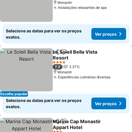
Monastir
Instalações relaxantes de spa
Ver preços
Selecione as datas para ver os preços
Ver preços
exatos.
Le Soleil Bella Vista
Partilhar
Adicionar aos favoritos
Resort
Ver preços
4 Estrelas
7,3
2.371
Monastir
Experiências culinárias diversas
Ver preço
Escolha popular
Selecione as datas para ver os preços
Ver preços
exatos.
Marina Cap Monastir
Partilhar
Adicionar aos favoritos
Appart Hotel