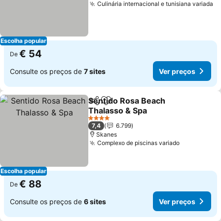
Culinária internacional e tunisiana variada
Ve
Escolha popular
€ 54
De
Consulte os preços de
7 sites
Ver preços
Sentido Rosa Beach
Partilhar
Adicionar aos favoritos
Thalasso & Spa
Ver preços
4 Estrelas
7,4
6.799
Skanes
Complexo de piscinas variado
Ver preços
Escolha popular
€ 88
De
Consulte os preços de
6 sites
Ver preços