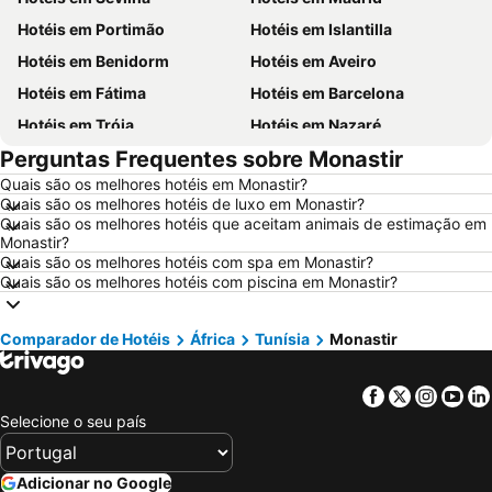
Hotéis em Portimão
Hotéis em Islantilla
Hotéis em Benidorm
Hotéis em Aveiro
Hotéis em Fátima
Hotéis em Barcelona
Hotéis em Tróia
Hotéis em Nazaré
Perguntas Frequentes sobre Monastir
Hotéis em Évora
Hotéis em Peniche
Quais são os melhores hotéis em Monastir?
Hotéis em Porto Santo
Hotéis em Isla Canela
Quais são os melhores hotéis de luxo em Monastir?
Hotéis em Sangenjo
Hotéis em Vila Nova de Milfontes
Quais são os melhores hotéis que aceitam animais de estimação em
Monastir?
Hotéis em Vilamoura
Hotéis em Vigo
Quais são os melhores hotéis com spa em Monastir?
Quais são os melhores hotéis com piscina em Monastir?
Hotéis em Roma
Hotéis em Centro de Portugal
Hotéis em Sul de Espanha
Hotéis em Málaga
Comparador de Hotéis
África
Tunísia
Monastir
Hotéis em Maiorca
Hotéis em Andaluzia
Hotéis em Minorca
Hotéis em Ibiza
Facebook
Twitter
Insta
Yo
Hotéis em Ilha do Sal
Hotéis em Galiza
Selecione o seu país
Hotéis em Douro
Hotéis em Costa da Luz
Hotéis em Serra da Estrela
Hotéis em Região de Lisboa
Adicionar no Google