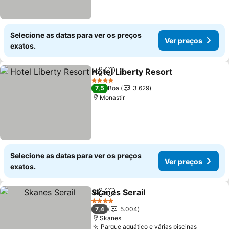
Selecione as datas para ver os preços
Ver preços
exatos.
Hotel Liberty Resort
Partilhar
Adicionar aos favoritos
Ver p
4 Estrelas
7,5
Boa
3.629
Monastir
Selecione as datas para ver os preços
Ver preços
exatos.
Skanes Serail
Partilhar
Adicionar aos favoritos
Ver preços
4 Estrelas
7,4
5.004
Skanes
Parque aquático e várias piscinas
Ver pre