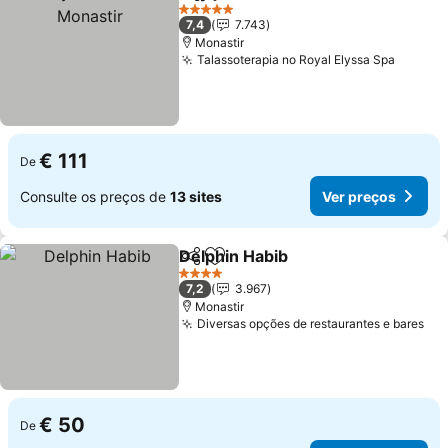
Partilhar
Adicionar aos favoritos
V
5 Estrelas
7,4
7.743
Monastir
Talassoterapia no Royal Elyssa Spa
Ver pr
€ 111
De
Consulte os preços de
13 sites
Ver preços
Delphin Habib
Partilhar
Adicionar aos favoritos
Ver preços
4 Estrelas
7,2
3.967
Monastir
Diversas opções de restaurantes e bares
Ver
€ 50
De