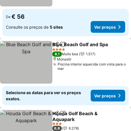
€ 56
De
Consulte os preços de
5 sites
Ver preços
Blue Beach Golf and Spa
Partilhar
Adicionar aos favoritos
V
4 Estrelas
8,1
Muito boa
1.517
Monastir
Piscina interior aquecida com vista para o
mar
Selecione as datas para ver os preços
Ver preços
exatos.
Houda Golf Beach &
Partilhar
Adicionar aos favoritos
Aquapark
Ver preços
3 Estrelas
6,8
6.278