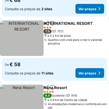
€ 68
De
Consulte os preços de
2 sites
Ver preços
INTERNATIONAL RESORT
Partilhar
Adicionar aos favoritos
3 Estrelas
7,0
707
a 0.2 km da praia
Quartos com vista para o mar e varanda
privativa
€ 58
De
Consulte os preços de
11 sites
Ver preços
Rena Resort
Partilhar
Adicionar aos favoritos
4 Estrelas
9,5
Excelente
616
a 3.9 km de Centro da cidade
Acomodações modernas e confortáveis em
loft