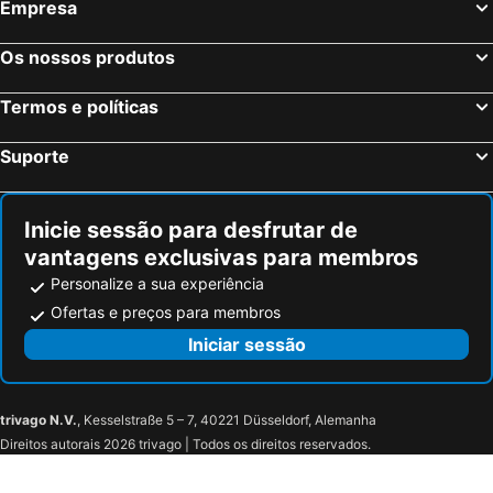
Empresa
Milão, Lombardia Hotéis
Veneza, Veneto Hotéis
Florença, Toscana Hotéis
Bolonha, Emília-Romanha Hotéis
Os nossos produtos
Palermo, Sicília Hotéis
Verona, Veneto Hotéis
Termos e políticas
Cagliari, Sardenha Hotéis
Suporte
Inicie sessão para desfrutar de
vantagens exclusivas para membros
Personalize a sua experiência
Ofertas e preços para membros
Iniciar sessão
trivago N.V.
, Kesselstraße 5 – 7, 40221 Düsseldorf, Alemanha
Direitos autorais 2026 trivago | Todos os direitos reservados.