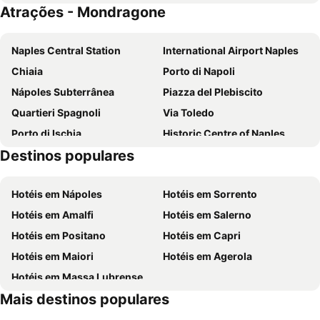
Atrações - Mondragone
Naples Central Station
International Airport Naples
Chiaia
Porto di Napoli
Nápoles Subterrânea
Piazza del Plebiscito
Quartieri Spagnoli
Via Toledo
Porto di Ischia
Historic Centre of Naples
Destinos populares
Vomero
Spaccanapoli
Chiesa del Gesù Nuovo
Porto
Hotéis em Nápoles
Hotéis em Sorrento
Tam
Via Chiaia
Hotéis em Amalfi
Hotéis em Salerno
Museu Arqueológico Nacional
Galleria Umberto I
Hotéis em Positano
Hotéis em Capri
Posillipo
Miano
Hotéis em Maiori
Hotéis em Agerola
Ditellandia Park
La Spiaggia
Hotéis em Massa Lubrense
Il Mercato
Pinetamare
Mais destinos populares
Scauri
Lago Patria
Castellonorato
Capuano