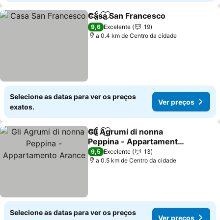
Casa San Francesco
Partilhar
Adicionar aos favoritos
9,6
Excelente
19
a 0.4 km de Centro da cidade
Selecione as datas para ver os preços
Ver preços
exatos.
Gli Agrumi di nonna
Partilhar
Adicionar aos favoritos
Peppina - Appartamento
Arance
9,5
Excelente
13
a 0.5 km de Centro da cidade
Selecione as datas para ver os preços
Ver preços