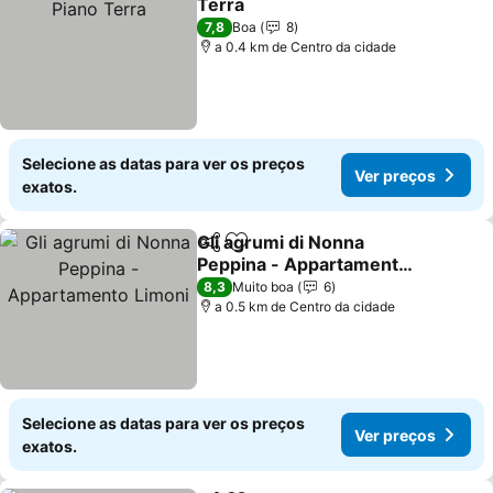
Terra
7,8
Boa
8
a 0.4 km de Centro da cidade
Selecione as datas para ver os preços
Ver preços
exatos.
Gli agrumi di Nonna
Partilhar
Adicionar aos favoritos
Peppina - Appartamento
Limoni
8,3
Muito boa
6
a 0.5 km de Centro da cidade
Selecione as datas para ver os preços
Ver preços
exatos.