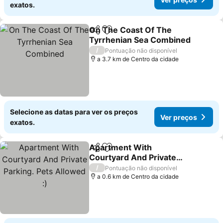
exatos.
On The Coast Of The
Partilhar
Adicionar aos favoritos
Tyrrhenian Sea Combined
/
Pontuação não disponível
a 3.7 km de Centro da cidade
Selecione as datas para ver os preços
Ver preços
exatos.
Apartment With
Partilhar
Adicionar aos favoritos
Courtyard And Private
Parking. Pets Allowed :)
/
Pontuação não disponível
a 0.6 km de Centro da cidade