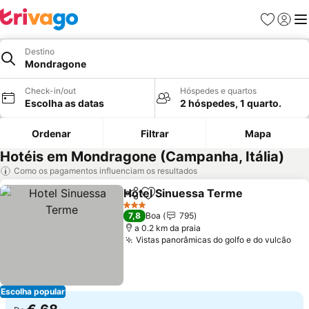
Favoritos
Iniciar
Me
Destino
Mondragone
Check-in/out
Hóspedes e quartos
Escolha as datas
2 hóspedes, 1 quarto.
Ordenar
Filtrar
Mapa
Hotéis em Mondragone (Campanha, Itália)
Como os pagamentos influenciam os resultados
Hotel Sinuessa Terme
Partilhar
Adicionar aos favoritos
3 Estrelas
7,8
Boa
795
a 0.2 km da praia
Vistas panorâmicas do golfo e do vulcão
Escolha popular