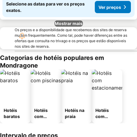
Selecione as datas para ver os preços
Ver preços
exatos.
Mostrar mais
Os preços e a disponibilidade que recebemos dos sites de reserva
mudam frequentemente. Como tal, pode haver diferenças entre as
ofertas que consulta no trivago e os preços que estão disponíveis
nos sites de reserva.
Categorias de hotéis populares em
Mondragone
Hotéis
Hotéis
Hotéis na
Hotéis
baratos
com
praia
com
piscinas
estaciona
mento
Intervalo de preços