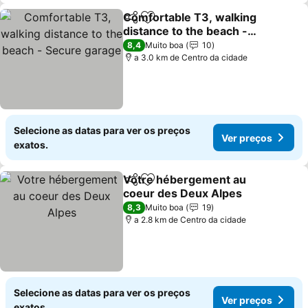
Comfortable T3, walking
Partilhar
Adicionar aos favoritos
distance to the beach -
Secure garage
8,4
Muito boa
10
a 3.0 km de Centro da cidade
Selecione as datas para ver os preços
Ver preços
exatos.
Votre hébergement au
Partilhar
Adicionar aos favoritos
coeur des Deux Alpes
8,3
Muito boa
19
a 2.8 km de Centro da cidade
Selecione as datas para ver os preços
Ver preços
exatos.