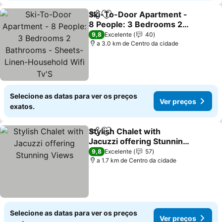
Ski-To-Door Apartment -
Partilhar
Adicionar aos favoritos
8 People: 3 Bedrooms 2
Bathrooms - Sheets-
9,8
Excelente
40
Linen-Household Wifi
a 3.0 km de Centro da cidade
Tv'S
Selecione as datas para ver os preços
Ver preços
exatos.
Stylish Chalet with
Partilhar
Adicionar aos favoritos
Jacuzzi offering Stunning
Views
9,8
Excelente
57
a 1.7 km de Centro da cidade
Selecione as datas para ver os preços
Ver preços