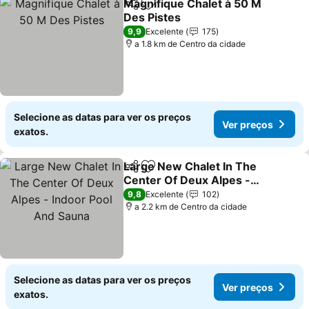
Magnifique Chalet à 50 M
Partilhar
Adicionar aos favoritos
Des Pistes
9,9
Excelente
175
a 1.8 km de Centro da cidade
Selecione as datas para ver os preços
Ver preços
exatos.
Large New Chalet In The
Partilhar
Adicionar aos favoritos
Center Of Deux Alpes -
Indoor Pool And Sauna
9,8
Excelente
102
a 2.2 km de Centro da cidade
Selecione as datas para ver os preços
Ver preços
exatos.