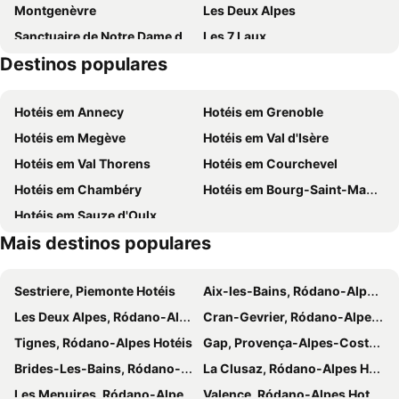
Montgenèvre
Les Deux Alpes
Pierre & Vacances Residence Les Horizons d'Huez
Le Chamois
Sanctuaire de Notre Dame de la Salette
Les 7 Laux
Alp'Azur Hotel
Hotel Des Alpes
Destinos populares
Espace Villard de lans Correncon
Auris en Oisans
Le Castillan
Hotel Oberland
Alpe d'Huez Airport
Festival International du Film de comédie
Hotel Le Terminus
Demeure Sauvage - Etage 2
Hotéis em Annecy
Hotéis em Grenoble
Pic Blanc
La Meije
La Clé des Bois
Chalet La Perle de L'Oisans - Appartements d'Exception
Hotéis em Megève
Hotéis em Val d'Isère
La Station de Ski Chamrousse
Domaine skiable Galibier Thabor
Hotel Le Faranchin
Hotéis em Val Thorens
Hotéis em Courchevel
Lans-en-Vercors
Ancelle Ski Resort
Hotéis em Chambéry
Hotéis em Bourg-Saint-Maurice
Col de la Madeleine
Sant'Antonio Abate
Hotéis em Sauze d'Oulx
Collet d'Allevard
Aurtrans Vercors
Mais destinos populares
Sestriere, Piemonte Hotéis
Aix-les-Bains, Ródano-Alpes Hotéis
Les Deux Alpes, Ródano-Alpes Hotéis
Cran-Gevrier, Ródano-Alpes Hotéis
Tignes, Ródano-Alpes Hotéis
Gap, Provença-Alpes-Costa Azul Hotéis
Brides-Les-Bains, Ródano-Alpes Hotéis
La Clusaz, Ródano-Alpes Hotéis
Les Menuires, Ródano-Alpes Hotéis
Valence, Ródano-Alpes Hotéis