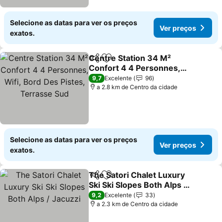
Selecione as datas para ver os preços
Ver preços
exatos.
Centre Station 34 M²
Partilhar
Adicionar aos favoritos
Confort 4 4 Personnes,
Wifi, Bord Des Pistes,
9,7
Excelente
96
Terrasse Sud
a 2.8 km de Centro da cidade
Selecione as datas para ver os preços
Ver preços
exatos.
The Satori Chalet Luxury
Partilhar
Adicionar aos favoritos
Ski Ski Slopes Both Alps /
Jacuzzi
9,2
Excelente
33
a 2.3 km de Centro da cidade