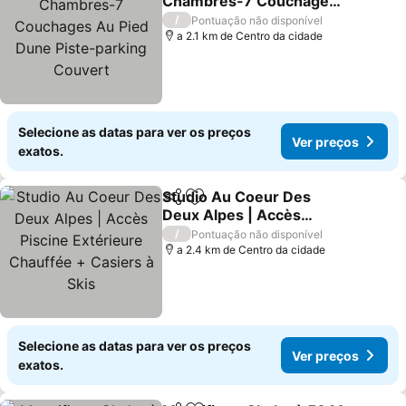
Chambres-7 Couchages
Au Pied Dune Piste-
/
Pontuação não disponível
parking Couvert
a 2.1 km de Centro da cidade
Selecione as datas para ver os preços
Ver preços
exatos.
Studio Au Coeur Des
Partilhar
Adicionar aos favoritos
Deux Alpes | Accès
Piscine Extérieure
/
Pontuação não disponível
Chauffée + Casiers à Skis
a 2.4 km de Centro da cidade
Selecione as datas para ver os preços
Ver preços
exatos.