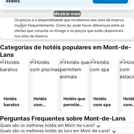
exatos.
Mostrar mais
Os preços e a disponibilidade que recebemos dos sites de reserva
mudam frequentemente. Como tal, pode haver diferenças entre as
ofertas que consulta no trivago e os preços que estão disponíveis
nos sites de reserva.
Categorias de hotéis populares em Mont-de-
Lans
Hotéis
Hotéis
Hotéis que
Hotéis
Hoté
baratos
com
permitem
com spa
com
piscinas
animais
esta
ment
Perguntas Frequentes sobre Mont-de-Lans
Quais são os melhores hotéis em Mont-de-Lans?
Quais são os melhores hotéis de luxo em Mont-de-Lans?