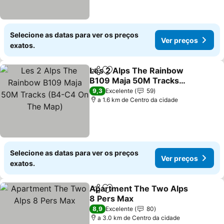
Selecione as datas para ver os preços
Ver preços
exatos.
Les 2 Alps The Rainbow
Partilhar
Adicionar aos favoritos
B109 Maja 50M Tracks
(B4-C4 On The Map)
9,3
Excelente
59
a 1.6 km de Centro da cidade
Selecione as datas para ver os preços
Ver preços
exatos.
Apartment The Two Alps
Partilhar
Adicionar aos favoritos
8 Pers Max
8,9
Excelente
80
a 3.0 km de Centro da cidade