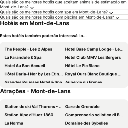
Quais são os melhores hotéis que aceitam animais de estimação em
Mont-de-Lans?
Quais são os melhores hotéis com spa em Mont-de-Lans?
Quais são os melhores hotéis com piscina em Mont-de-Lans?
Hotéis em Mont-de-Lans
Estes hotéis também poderão interessá-lo...
The People - Les 2 Alpes
Hotel Base Camp Lodge - Les 2 Alpes
La Farandole & Spa
Hotel Club MMV Les Bergers
Hotel Au Bon Accueil
Hôtel Le Pic Blanc
Hôtel Daria-I Nor by Les Etincelles
Royal Ours Blanc Boutique Hôtel & Spa
Grandes Rousses Hotel & Spa
Auberge du Freney
Atrações - Mont-de-Lans
Mercure Les Deux Alpes 1800
Hotel Jam Session
Hôtel Les 2 Alpes L'Orée Des Pistes
Le Cairn
Station de ski Val Thorens - Les Trois Vallées
Gare de Grenoble
Hotel La Belle Etoile
Hotel Les Flocons
Station Alpe d'Huez 1860
Comprensorio sciistico di Bardonecchia
Hôtel Chalet Mounier
Madame Vacances Hôtel Ibiza
La Norma
Domaine des Sybelles
Auberge de la Foret
Alpenrose