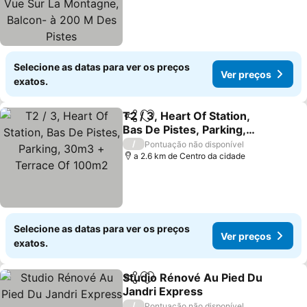
200 M Des Pistes
Selecione as datas para ver os preços
Ver preços
exatos.
T2 / 3, Heart Of Station,
Partilhar
Adicionar aos favoritos
Bas De Pistes, Parking,
30m3 + Terrace Of
/
Pontuação não disponível
100m2
a 2.6 km de Centro da cidade
Selecione as datas para ver os preços
Ver preços
exatos.
Studio Rénové Au Pied Du
Partilhar
Adicionar aos favoritos
Jandri Express
/
Pontuação não disponível