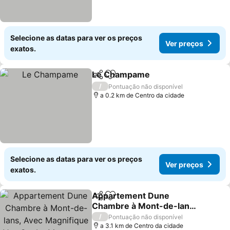
Selecione as datas para ver os preços
Ver preços
exatos.
Le Champame
Partilhar
Adicionar aos favoritos
/
Pontuação não disponível
a 0.2 km de Centro da cidade
Selecione as datas para ver os preços
Ver preços
exatos.
Appartement Dune
Partilhar
Adicionar aos favoritos
Chambre à Mont-de-lans,
Avec Magnifique Vue Sur
/
Pontuação não disponível
La Montagne, Balcon- à
a 3.1 km de Centro da cidade