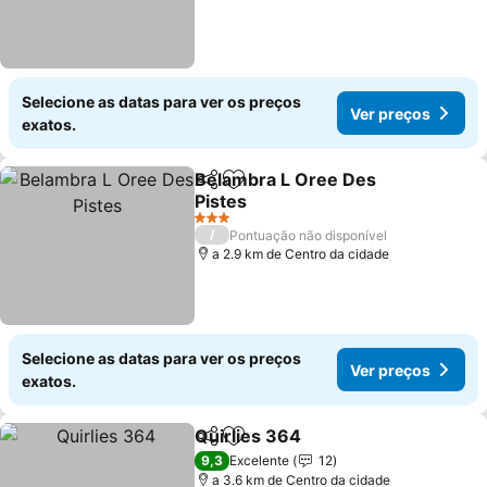
Selecione as datas para ver os preços
Ver preços
exatos.
Belambra L Oree Des
Partilhar
Adicionar aos favoritos
Pistes
3 Estrelas
/
Pontuação não disponível
a 2.9 km de Centro da cidade
Selecione as datas para ver os preços
Ver preços
exatos.
Quirlies 364
Partilhar
Adicionar aos favoritos
9,3
Excelente
12
a 3.6 km de Centro da cidade