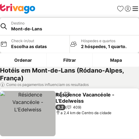
Favoritos
Iniciar
Me
Destino
Mont-de-Lans
Check-in/out
Hóspedes e quartos
Escolha as datas
2 hóspedes, 1 quarto.
Ordenar
Filtrar
Mapa
Hotéis em Mont-de-Lans (Ródano-Alpes,
França)
Como os pagamentos influenciam os resultados
Résidence Vacancéole -
Partilhar
Adicionar aos favoritos
L'Edelweiss
6,2
409
a 2.4 km de Centro da cidade