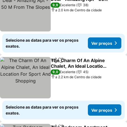
M From The Slopes
9,9
Excelente
38
a 2.0 km de Centro da cidade
Selecione as datas para ver os preços
Ver preços
exatos.
The Charm Of An Alpine
Partilhar
Adicionar aos favoritos
Chalet, An Ideal Location
For Sport And Shopping
9,0
Excelente
45
a 2.2 km de Centro da cidade
Selecione as datas para ver os preços
Ver preços
exatos.