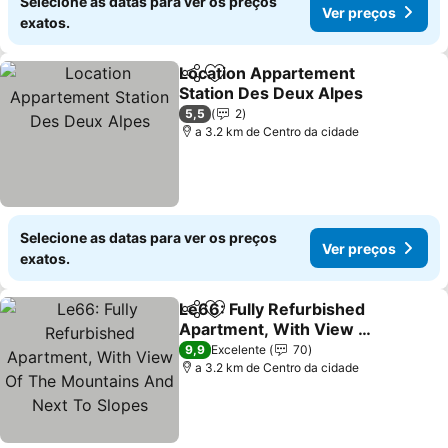
Selecione as datas para ver os preços
Ver preços
exatos.
Location Appartement
Partilhar
Adicionar aos favoritos
Station Des Deux Alpes
5,5
2
a 3.2 km de Centro da cidade
Selecione as datas para ver os preços
Ver preços
exatos.
Le66: Fully Refurbished
Partilhar
Adicionar aos favoritos
Apartment, With View Of
The Mountains And Next
9,9
Excelente
70
To Slopes
a 3.2 km de Centro da cidade