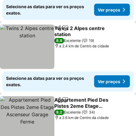
Selecione as datas para ver os preços
Ver preços
exatos.
Twins 2 Alpes centre
Partilhar
Adicionar aos favoritos
station
8,8
Excelente
19
a 2.4 km de Centro da cidade
Selecione as datas para ver os preços
Ver preços
exatos.
Appartement Pied Des
Partilhar
Adicionar aos favoritos
Pistes 2eme Etage
Ascenseur Garage Ferme
9,2
Excelente
34
a 2.6 km de Centro da cidade