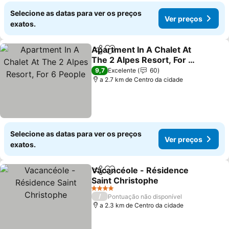
Selecione as datas para ver os preços
Ver preços
exatos.
Apartment In A Chalet At
Partilhar
Adicionar aos favoritos
The 2 Alpes Resort, For 6
People
9,7
Excelente
60
a 2.7 km de Centro da cidade
Selecione as datas para ver os preços
Ver preços
exatos.
Vacancéole - Résidence
Partilhar
Adicionar aos favoritos
Saint Christophe
4 Estrelas
/
Pontuação não disponível
a 2.3 km de Centro da cidade