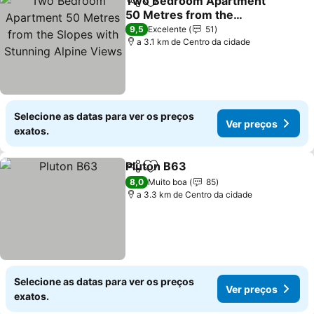
Two Bedroom Apartment
Partilhar
Adicionar aos favoritos
50 Metres from the
Slopes with Stunning
9,5
Excelente
51
Alpine Views
a 3.1 km de Centro da cidade
Selecione as datas para ver os preços
Ver preços
exatos.
Pluton B63
Partilhar
Adicionar aos favoritos
8,0
Muito boa
85
a 3.3 km de Centro da cidade
Selecione as datas para ver os preços
Ver preços
exatos.