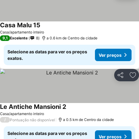
Casa Malu 15
Casa/apartamento inteiro
9,1
Excelente
8
a 0.6 km de Centro da cidade
Selecione as datas para ver os preços
Ver preços
exatos.
Partilhar
Ad
Le Antiche Mansioni 2
Casa/apartamento inteiro
/
a 0.5 km de Centro da cidade
Pontuação não disponível
Selecione as datas para ver os preços
Ver preços