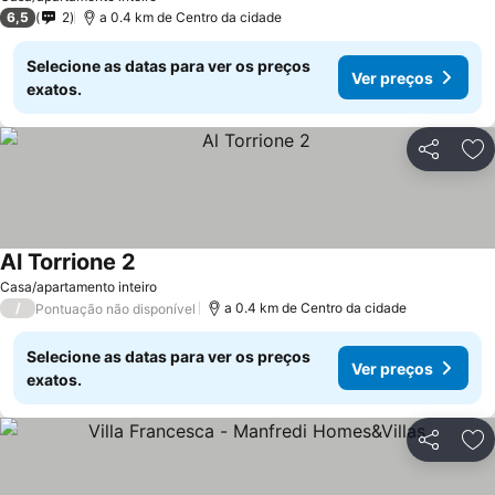
6,5
2
a 0.4 km de Centro da cidade
Selecione as datas para ver os preços
Ver preços
exatos.
Partilhar
Ad
Al Torrione 2
Casa/apartamento inteiro
/
a 0.4 km de Centro da cidade
Pontuação não disponível
Selecione as datas para ver os preços
Ver preços
exatos.
Partilhar
Ad