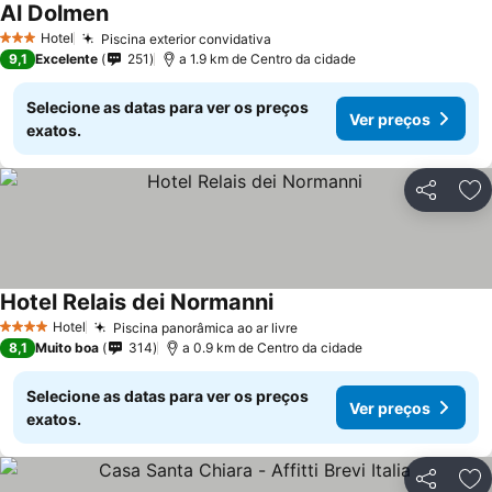
Al Dolmen
Hotel
Piscina exterior convidativa
3 Estrelas
9,1
Excelente
251
a 1.9 km de Centro da cidade
Selecione as datas para ver os preços
Ver preços
exatos.
Partilhar
Ad
Hotel Relais dei Normanni
Hotel
Piscina panorâmica ao ar livre
4 Estrelas
8,1
Muito boa
314
a 0.9 km de Centro da cidade
Selecione as datas para ver os preços
Ver preços
exatos.
Partilhar
Ad