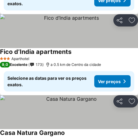
Ver preços
exatos.
Partilhar
Ad
Fico d’India apartments
Aparthotel
3 Estrelas
9,0
Excelente
173
a 0.5 km de Centro da cidade
Selecione as datas para ver os preços
Ver preços
exatos.
Partilhar
Ad
Casa Natura Gargano