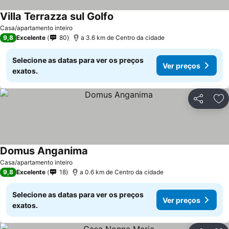
Villa Terrazza sul Golfo
Casa/apartamento inteiro
9,8
Excelente
80
a 3.6 km de Centro da cidade
Selecione as datas para ver os preços
Ver preços
exatos.
Partilhar
Ad
Domus Anganima
Casa/apartamento inteiro
9,8
Excelente
18
a 0.6 km de Centro da cidade
Selecione as datas para ver os preços
Ver preços
exatos.