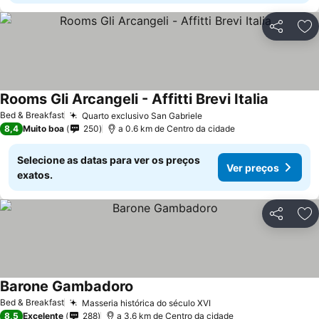
Partilhar
Ad
Rooms Gli Arcangeli - Affitti Brevi Italia
Bed & Breakfast
Quarto exclusivo San Gabriele
8,4
Muito boa
250
a 0.6 km de Centro da cidade
Selecione as datas para ver os preços
Ver preços
exatos.
Partilhar
Ad
Barone Gambadoro
Bed & Breakfast
Masseria histórica do século XVI
8,5
Excelente
288
a 3.6 km de Centro da cidade