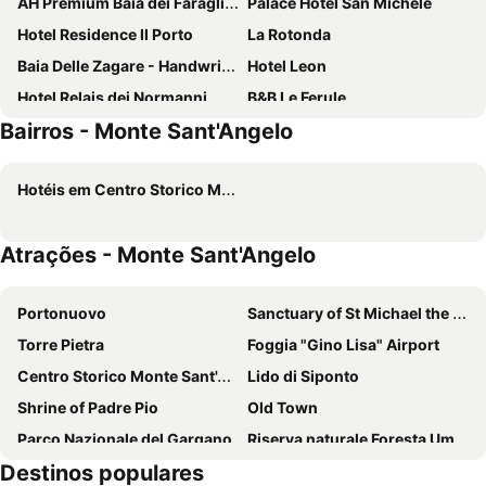
AH Premium Baia dei Faraglioni
Palace Hotel San Michele
Hotel Residence Il Porto
La Rotonda
Baia Delle Zagare - Handwritten Collection
Hotel Leon
Hotel Relais dei Normanni
B&B Le Ferule
Bairros - Monte Sant'Angelo
Hotel Panorama Del Golfo
Maiorano Boutique Hotel
Hotel Garden
Hotéis em Centro Storico Monte Sant'Angelo
Atrações - Monte Sant'Angelo
Portonuovo
Sanctuary of St Michael the Archangel
Torre Pietra
Foggia "Gino Lisa" Airport
Centro Storico Monte Sant'Angelo
Lido di Siponto
Shrine of Padre Pio
Old Town
Parco Nazionale del Gargano
Riserva naturale Foresta Umbra
Destinos populares
Corso Manfredi
Porto di Manfredonia