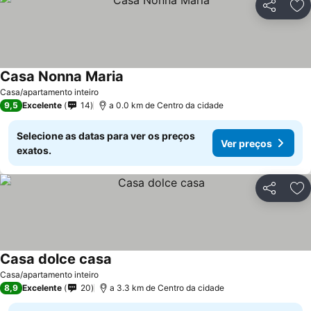
Partilhar
Ad
Casa Nonna Maria
Casa/apartamento inteiro
9,5
Excelente
14
a 0.0 km de Centro da cidade
Selecione as datas para ver os preços
Ver preços
exatos.
Partilhar
Ad
Casa dolce casa
Casa/apartamento inteiro
8,9
Excelente
20
a 3.3 km de Centro da cidade