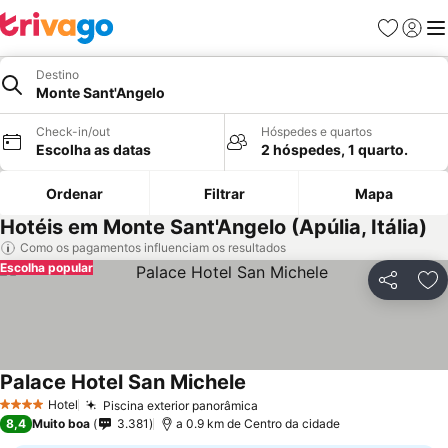
Favoritos
Iniciar
Me
Destino
Monte Sant'Angelo
Check-in/out
Hóspedes e quartos
Escolha as datas
2 hóspedes, 1 quarto.
Ordenar
Filtrar
Mapa
Hotéis em Monte Sant'Angelo (Apúlia, Itália)
Como os pagamentos influenciam os resultados
Escolha popular
Partilhar
Ad
Palace Hotel San Michele
Hotel
Piscina exterior panorâmica
4 Estrelas
8,4
Muito boa
3.381
a 0.9 km de Centro da cidade