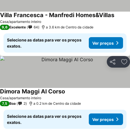
Villa Francesca - Manfredi Homes&Villas
Casa/apartamento inteiro
9,6
Excelente
64
a 3.6 km de Centro da cidade
Selecione as datas para ver os preços
Ver preços
exatos.
Partilhar
Ad
Dimora Maggi Al Corso
Casa/apartamento inteiro
7,5
Boa
2
a 0.2 km de Centro da cidade
Selecione as datas para ver os preços
Ver preços
exatos.