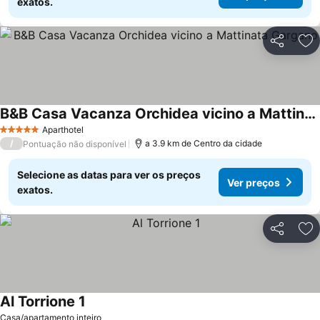
exatos.
Partilhar
Ad
B&B Casa Vacanza Orchidea vicino a Mattinata Gargano
Aparthotel
5 Estrelas
/
a 3.9 km de Centro da cidade
Pontuação não disponível
Selecione as datas para ver os preços
Ver preços
exatos.
Partilhar
Ad
Al Torrione 1
Casa/apartamento inteiro