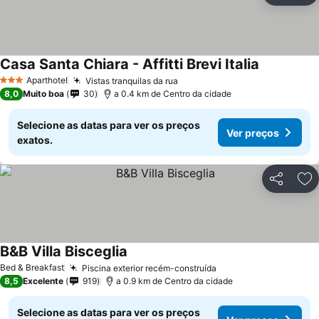
Casa Santa Chiara - Affitti Brevi Italia
Aparthotel
Vistas tranquilas da rua
3 Estrelas
8,0
Muito boa
30
a 0.4 km de Centro da cidade
Selecione as datas para ver os preços
Ver preços
exatos.
Partilhar
Ad
B&B Villa Bisceglia
Bed & Breakfast
Piscina exterior recém-construída
8,5
Excelente
919
a 0.9 km de Centro da cidade
Selecione as datas para ver os preços