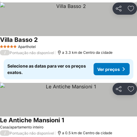
Partilhar
Ad
Villa Basso 2
Aparthotel
5 Estrelas
/
a 3.3 km de Centro da cidade
Pontuação não disponível
Selecione as datas para ver os preços
Ver preços
exatos.
Partilhar
Ad
Le Antiche Mansioni 1
Casa/apartamento inteiro
/
a 0.5 km de Centro da cidade
Pontuação não disponível