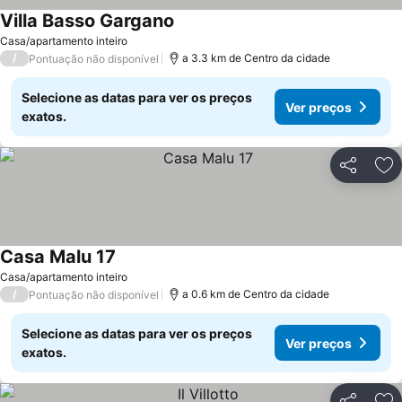
Villa Basso Gargano
Casa/apartamento inteiro
/
a 3.3 km de Centro da cidade
Pontuação não disponível
Selecione as datas para ver os preços
Ver preços
exatos.
Partilhar
Ad
Casa Malu 17
Casa/apartamento inteiro
/
a 0.6 km de Centro da cidade
Pontuação não disponível
Selecione as datas para ver os preços
Ver preços
exatos.