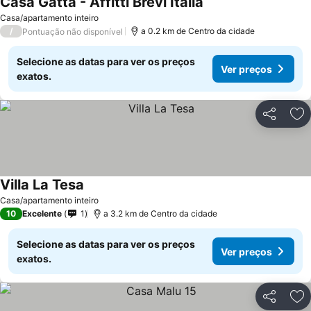
Casa Gatta - Affitti Brevi Italia
Casa/apartamento inteiro
/
a 0.2 km de Centro da cidade
Pontuação não disponível
Selecione as datas para ver os preços
Ver preços
exatos.
Partilhar
Ad
Villa La Tesa
Casa/apartamento inteiro
10
Excelente
1
a 3.2 km de Centro da cidade
Selecione as datas para ver os preços
Ver preços
exatos.
Partilhar
Ad