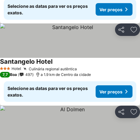
Selecione as datas para ver os preços
Ver preços
exatos.
Partilhar
Ad
Santangelo Hotel
Hotel
Culinária regional autêntica
3 Estrelas
7,7
Boa
497
a 1.9 km de Centro da cidade
Selecione as datas para ver os preços
Ver preços
exatos.
Partilhar
Ad