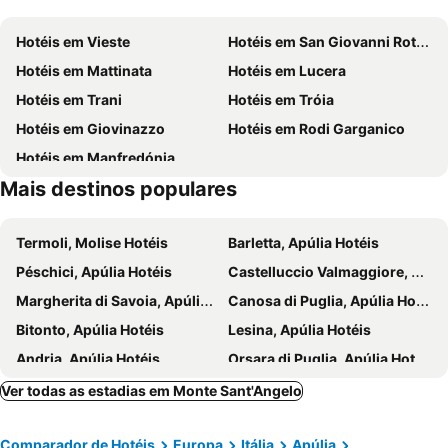
Borgo antico
Lido del Sole
Hotéis em Vieste
Hotéis em San Giovanni Rotondo
Il porto di Vieste
Rodi Garganico
Hotéis em Mattinata
Hotéis em Lucera
Hotéis em Trani
Hotéis em Tróia
Hotéis em Giovinazzo
Hotéis em Rodi Garganico
Hotéis em Manfredónia
Mais destinos populares
Termoli, Molise Hotéis
Barletta, Apúlia Hotéis
Péschici, Apúlia Hotéis
Castelluccio Valmaggiore, Apúlia Hotéis
Margherita di Savoia, Apúlia Hotéis
Canosa di Puglia, Apúlia Hotéis
Bitonto, Apúlia Hotéis
Lesina, Apúlia Hotéis
Andria, Apúlia Hotéis
Orsara di Puglia, Apúlia Hotéis
Modugno, Apúlia Hotéis
Biscéglie, Apúlia Hotéis
Ver todas as estadias em Monte Sant'Angelo
Bovino, Apúlia Hotéis
Molfetta, Apúlia Hotéis
Comparador de Hotéis
Europa
Itália
Apúlia
Corato, Apúlia Hotéis
Lavello, Basilicata Hotéis