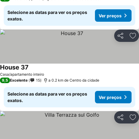
Selecione as datas para ver os preços
Ver preços
exatos.
Partilhar
Ad
House 37
Casa/apartamento inteiro
9,5
Excelente
15
a 0.2 km de Centro da cidade
Selecione as datas para ver os preços
Ver preços
exatos.
Partilhar
Ad