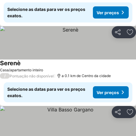
Selecione as datas para ver os preços
Ver preços
exatos.
Partilhar
Ad
Serenè
Casa/apartamento inteiro
/
a 0.1 km de Centro da cidade
Pontuação não disponível
Selecione as datas para ver os preços
Ver preços
exatos.
Partilhar
Ad