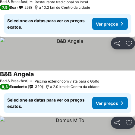
Bed & Breakfast
Restaurante tradicional no local
7,9
Boa
258
a 10.2 km de Centro da cidade
Selecione as datas para ver os preços
Ver preços
exatos.
Partilhar
Ad
B&B Angela
Bed & Breakfast
Piscina exterior com vista para o Golfo
9,3
Excelente
320
a 2.0 km de Centro da cidade
Selecione as datas para ver os preços
Ver preços
exatos.
Partilhar
Ad