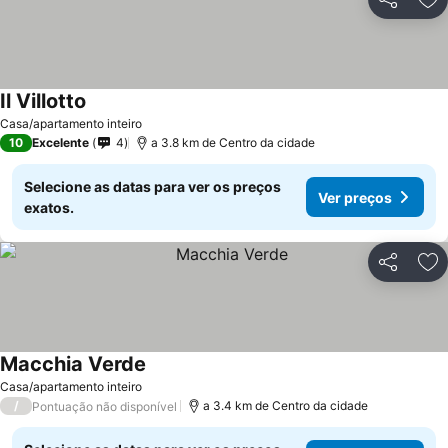
Partilhar
Ad
Il Villotto
Casa/apartamento inteiro
10
Excelente
4
a 3.8 km de Centro da cidade
Selecione as datas para ver os preços
Ver preços
exatos.
Partilhar
Ad
Macchia Verde
Casa/apartamento inteiro
/
a 3.4 km de Centro da cidade
Pontuação não disponível