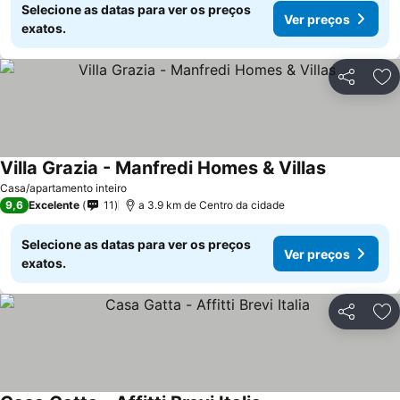
Selecione as datas para ver os preços
Ver preços
exatos.
Partilhar
Ad
Villa Grazia - Manfredi Homes & Villas
Casa/apartamento inteiro
9,6
Excelente
11
a 3.9 km de Centro da cidade
Selecione as datas para ver os preços
Ver preços
exatos.
Partilhar
Ad