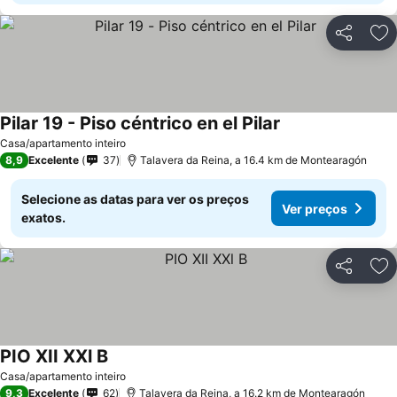
Partilhar
Ad
Pilar 19 - Piso céntrico en el Pilar
Casa/apartamento inteiro
8,9
Excelente
37
Talavera da Reina, a 16.4 km de Montearagón
Selecione as datas para ver os preços
Ver preços
exatos.
Partilhar
Ad
PIO XII XXl B
Casa/apartamento inteiro
9,3
Excelente
62
Talavera da Reina, a 16.2 km de Montearagón