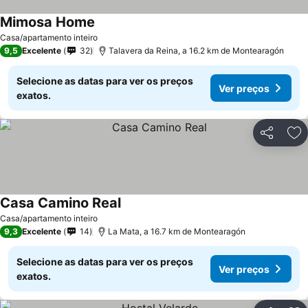
Mimosa Home
Casa/apartamento inteiro
9,5
Excelente
32
Talavera da Reina, a 16.2 km de Montearagón
Selecione as datas para ver os preços
Ver preços
exatos.
Partilhar
Ad
Casa Camino Real
Casa/apartamento inteiro
9,3
Excelente
14
La Mata, a 16.7 km de Montearagón
Selecione as datas para ver os preços
Ver preços
exatos.