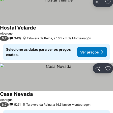
Partilhar
Ad
Hostal Velarde
Albergue
6,7
349
Talavera da Reina, a 16.5 km de Montearagón
Selecione as datas para ver os preços
Ver preços
exatos.
Partilhar
Ad
Casa Nevada
Albergue
6,7
526
Talavera da Reina, a 16.5 km de Montearagón