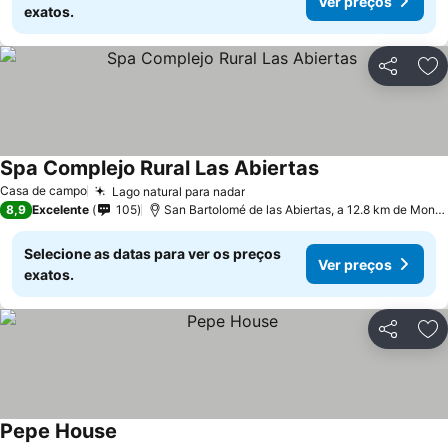
Ver preços
exatos.
Partilhar
Ad
Spa Complejo Rural Las Abiertas
Casa de campo
Lago natural para nadar
8,9
Excelente
105
San Bartolomé de las Abiertas, a 12.8 km de Montearagón
Selecione as datas para ver os preços
Ver preços
exatos.
Partilhar
Ad
Pepe House