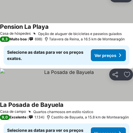
Pension La Playa
Casa de hóspedes
Opção de aluguer de bicicletas e passeios guiados
8,3
Muito boa
698
Talavera da Reina, a 16.5 km de Montearagón
Selecione as datas para ver os preços
Ver preços
exatos.
Partilhar
Ad
La Posada de Bayuela
Casa de campo
Quartos charmosos em estilo rústico
9,0
Excelente
1.134
Castillo de Bayuela, a 15.8 km de Montearagón
Selecione as datas para ver os preços