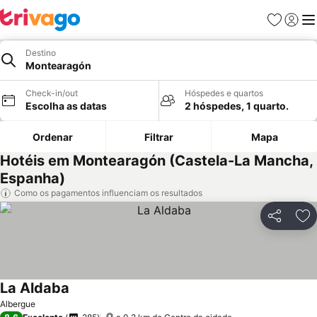
Favoritos
Iniciar
Me
Destino
Montearagón
Check-in/out
Hóspedes e quartos
Escolha as datas
2 hóspedes, 1 quarto.
Ordenar
Filtrar
Mapa
Hotéis em Montearagón (Castela-La Mancha,
Espanha)
Como os pagamentos influenciam os resultados
Partilhar
Ad
La Aldaba
Albergue