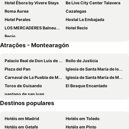
Hotel Ébora by Vivere Stays
Be Live City Center Talavera
Roma Aurea
Cazalegas
Hotel Perales
Hostal La Embajada
LOS MERCADERES Balneum Suites
Hotel Recio
Recio
Atrações - Montearagón
Palacio Real de Don Luis de Borbón y Farnesio
Rollo de Justicia
Plaza del Pan
Iglesia de Santa María de los Alcáceres
Carnaval de La Puebla de Montalbán
Iglesia de Santa María de Melque
Toros de Guisando
El Bosque Encantado
pantano de san juan
Destinos populares
Hotéis em Madrid
Hotéis em Toledo
Hotéis em Getafe
Hotéis em Pinto