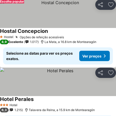
Escolha popular
Partilhar
Ad
Hostal Concepcion
Hostel
Opções de refeição acessíveis
1 Estrelas
8,9
Excelente
1.017
La Mata, a 16.8 km de Montearagón
Selecione as datas para ver os preços
Ver preços
exatos.
Partilhar
Ad
Hotel Perales
Hotel
3 Estrelas
6,3
1.215
Talavera da Reina, a 15.9 km de Montearagón