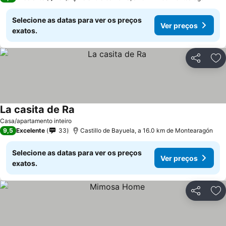
Selecione as datas para ver os preços
Ver preços
exatos.
Partilhar
Ad
La casita de Ra
Casa/apartamento inteiro
9,5
Excelente
33
Castillo de Bayuela, a 16.0 km de Montearagón
Selecione as datas para ver os preços
Ver preços
exatos.
Partilhar
Ad