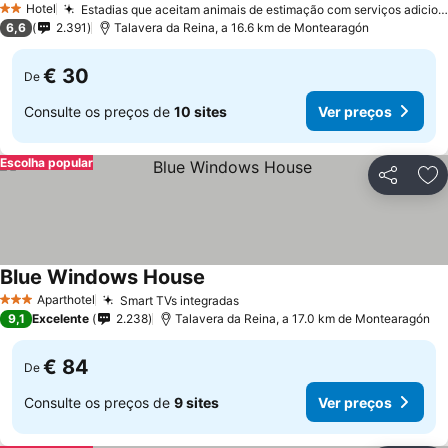
Hotel
Estadias que aceitam animais de estimação com serviços adicionais
2 Estrelas
6,6
2.391
Talavera da Reina, a 16.6 km de Montearagón
€ 30
De
Consulte os preços de
10 sites
Ver preços
Escolha popular
Partilhar
Ad
Blue Windows House
Aparthotel
Smart TVs integradas
3 Estrelas
9,1
Excelente
2.238
Talavera da Reina, a 17.0 km de Montearagón
€ 84
De
Consulte os preços de
9 sites
Ver preços