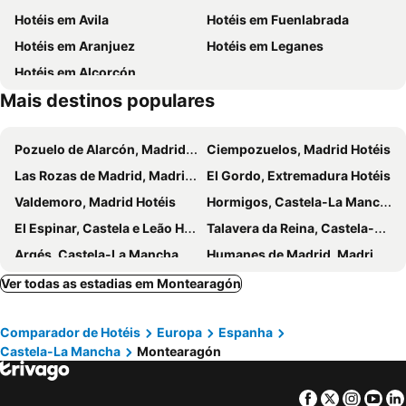
Hotéis em Avila
Hotéis em Fuenlabrada
Hotéis em Aranjuez
Hotéis em Leganes
Hotéis em Alcorcón
Mais destinos populares
Pozuelo de Alarcón, Madrid Hotéis
Ciempozuelos, Madrid Hotéis
Las Rozas de Madrid, Madrid Hotéis
El Gordo, Extremadura Hotéis
Valdemoro, Madrid Hotéis
Hormigos, Castela-La Mancha Hotéis
El Espinar, Castela e Leão Hotéis
Talavera da Reina, Castela-La Mancha Hotéis
Argés, Castela-La Mancha Hotéis
Humanes de Madrid, Madrid Hotéis
Nambroca, Castela-La Mancha Hotéis
Brunete, Madrid Hotéis
Ver todas as estadias em Montearagón
San Lorenzo de El Escorial, Madrid Hotéis
Navalmoral de la Mata, Extremadura Hotéis
Comparador de Hotéis
Europa
Espanha
El Barco de Ávila, Castela e Leão Hotéis
Collado Villalba, Madrid Hotéis
Castela-La Mancha
Montearagón
Boadilla del Monte, Madrid Hotéis
Móstoles, Madrid Hotéis
Mocejón, Castela-La Mancha Hotéis
Navacerrada, Madrid Hotéis
Facebook
Twitter
Insta
Yo