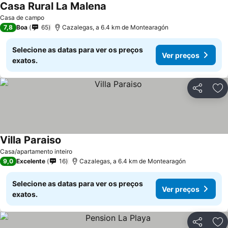
Casa Rural La Malena
Casa de campo
7,8
Boa
65
Cazalegas, a 6.4 km de Montearagón
Selecione as datas para ver os preços
Ver preços
exatos.
Partilhar
Ad
Villa Paraiso
Casa/apartamento inteiro
9,0
Excelente
16
Cazalegas, a 6.4 km de Montearagón
Selecione as datas para ver os preços
Ver preços
exatos.
Partilhar
Ad