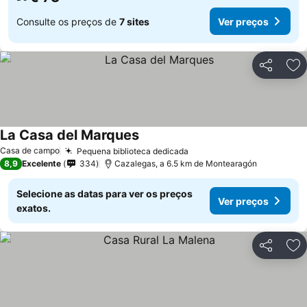
Consulte os preços de
7 sites
Ver preços
Partilhar
Ad
La Casa del Marques
Casa de campo
Pequena biblioteca dedicada
8,9
Excelente
334
Cazalegas, a 6.5 km de Montearagón
Selecione as datas para ver os preços
Ver preços
exatos.
Partilhar
Ad