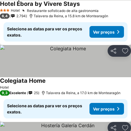
Hotel Ébora by Vivere Stays
Hotel
Restaurante sofisticado de alta gastronomia
3 Estrelas
6,4
2.794
Talavera da Reina, a 15.8 km de Montearagón
Selecione as datas para ver os preços
Ver preços
exatos.
Partilhar
Ad
Colegiata Home
Hotel
9,3
Excelente
25
Talavera da Reina, a 17.0 km de Montearagón
Selecione as datas para ver os preços
Ver preços
exatos.
Partilhar
Ad