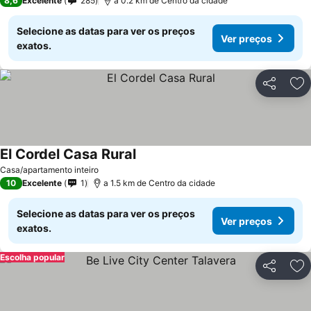
8,6
Excelente
285
a 0.2 km de Centro da cidade
Selecione as datas para ver os preços
Ver preços
exatos.
Partilhar
Ad
El Cordel Casa Rural
Casa/apartamento inteiro
10
Excelente
1
a 1.5 km de Centro da cidade
Selecione as datas para ver os preços
Ver preços
exatos.
Escolha popular
Partilhar
Ad