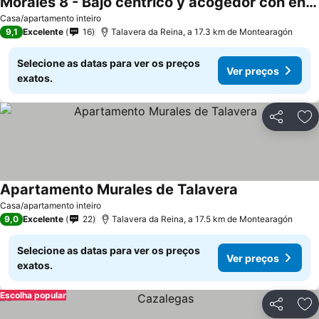
Morales 8 - Bajo céntrico y acogedor con entrada independiente
Casa/apartamento inteiro
9,1
Excelente
16
Talavera da Reina, a 17.3 km de Montearagón
Selecione as datas para ver os preços
Ver preços
exatos.
Partilhar
Ad
Apartamento Murales de Talavera
Casa/apartamento inteiro
9,0
Excelente
22
Talavera da Reina, a 17.5 km de Montearagón
Selecione as datas para ver os preços
Ver preços
exatos.
Escolha popular
Partilhar
Ad