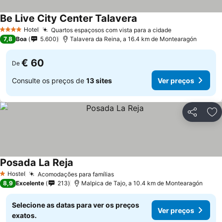
Be Live City Center Talavera
Hotel
Quartos espaçosos com vista para a cidade
4 Estrelas
7,8
Boa
5.600
Talavera da Reina, a 16.4 km de Montearagón
€ 60
De
Consulte os preços de
13 sites
Ver preços
Partilhar
Ad
Posada La Reja
Hostel
Acomodações para famílias
1 Estrelas
8,9
Excelente
213
Malpica de Tajo, a 10.4 km de Montearagón
Selecione as datas para ver os preços
Ver preços
exatos.