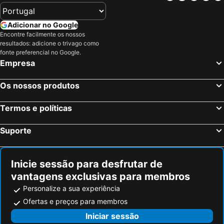
Ciudad Real, Castela-La Mancha Hotéis
Aranjuez, Madrid Hotéis
Chinchón, Madrid Hotéis
Almagro, Castela-La Mancha Hotéis
Adicionar no Google
Santa Cruz de Mudela, Castela-La Mancha Hotéis
Alcázar de San Juan, Castela-La Mancha Hotéis
Encontre facilmente os nossos
resultados: adicione o trivago como
Manzanares, Castela-La Mancha Hotéis
Tomelloso, Castela-La Mancha Hotéis
fonte preferencial no Google.
Islantilla, Andaluzia Hotéis
Madrid, Madrid Hotéis
Empresa
Benidorm, Valência Hotéis
Sevilha, Andaluzia Hotéis
Os nossos produtos
Barcelona, Catalunha Hotéis
Vigo, Galiza Hotéis
Sangenjo, Galiza Hotéis
Isla Cristina, Andaluzia Hotéis
Termos e políticas
Isla Canela, Andaluzia Hotéis
Suporte
Inicie sessão para desfrutar de
vantagens exclusivas para membros
Personalize a sua experiência
Ofertas e preços para membros
Iniciar sessão