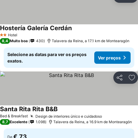
Hostería Galería Cerdán
Hotel
2 Estrelas
8,4
Muito boa
430
Talavera da Reina, a 17.1 km de Montearagón
Selecione as datas para ver os preços
Ver preços
exatos.
Partilhar
Ad
Santa Rita Rita B&B
Bed & Breakfast
Design de interiores único e cuidadoso
8,7
Excelente
1.098
Talavera da Reina, a 16.9 km de Montearagón
€ 73
De