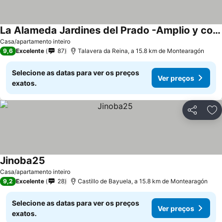
La Alameda Jardines del Prado -Amplio y con ascensor-
Casa/apartamento inteiro
9,6
Excelente
87
Talavera da Reina, a 15.8 km de Montearagón
Selecione as datas para ver os preços
Ver preços
exatos.
Partilhar
Ad
Jinoba25
Casa/apartamento inteiro
9,2
Excelente
28
Castillo de Bayuela, a 15.8 km de Montearagón
Selecione as datas para ver os preços
Ver preços
exatos.