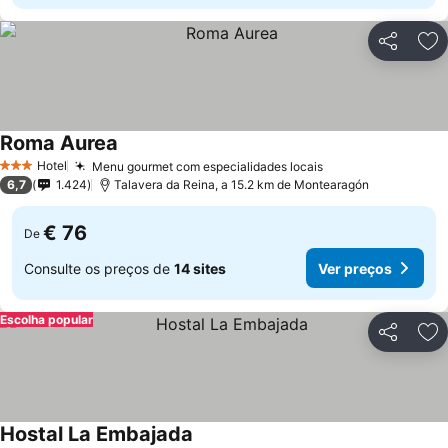
Partilhar
Ad
Roma Aurea
Hotel
Menu gourmet com especialidades locais
3 Estrelas
6,7
1.424
Talavera da Reina, a 15.2 km de Montearagón
€ 76
De
Consulte os preços de
14 sites
Ver preços
Escolha popular
Partilhar
Ad
Hostal La Embajada