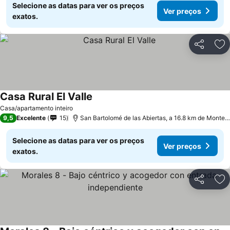
Selecione as datas para ver os preços
Ver preços
exatos.
Partilhar
Ad
Casa Rural El Valle
Casa/apartamento inteiro
9,5
Excelente
15
San Bartolomé de las Abiertas, a 16.8 km de Montearagón
Selecione as datas para ver os preços
Ver preços
exatos.
Partilhar
Ad