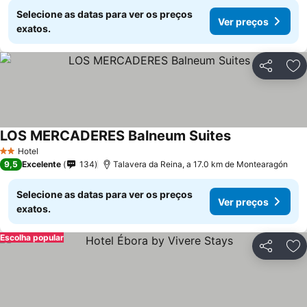
Selecione as datas para ver os preços
Ver preços
exatos.
Partilhar
Ad
LOS MERCADERES Balneum Suites
Hotel
2 Estrelas
9,5
Excelente
134
Talavera da Reina, a 17.0 km de Montearagón
Selecione as datas para ver os preços
Ver preços
exatos.
Escolha popular
Partilhar
Ad