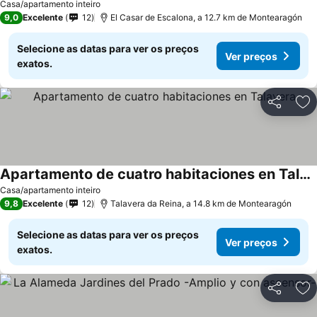
Casa/apartamento inteiro
9,0
Excelente
12
El Casar de Escalona, a 12.7 km de Montearagón
Selecione as datas para ver os preços
Ver preços
exatos.
Partilhar
Ad
Apartamento de cuatro habitaciones en Talavera
Casa/apartamento inteiro
9,8
Excelente
12
Talavera da Reina, a 14.8 km de Montearagón
Selecione as datas para ver os preços
Ver preços
exatos.
Partilhar
Ad