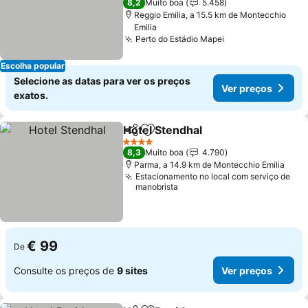
8,2
Muito boa
5.458
Reggio Emilia, a 15.5 km de Montecchio
Emilia
Perto do Estádio Mapei
Escolha popular
Selecione as datas para ver os preços
Ver preços
exatos.
Hotel Stendhal
Partilhar
Adicionar aos favoritos
4 Estrelas
8,3
Muito boa
4.790
Parma, a 14.9 km de Montecchio Emilia
Estacionamento no local com serviço de
manobrista
€ 99
De
Consulte os preços de
9 sites
Ver preços