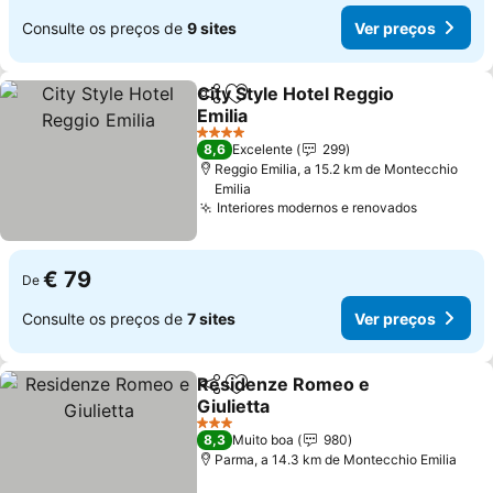
Consulte os preços de
9 sites
Ver preços
City Style Hotel Reggio
Partilhar
Adicionar aos favoritos
Emilia
4 Estrelas
8,6
Excelente
299
Reggio Emilia, a 15.2 km de Montecchio
Emilia
Interiores modernos e renovados
€ 79
De
Consulte os preços de
7 sites
Ver preços
Residenze Romeo e
Partilhar
Adicionar aos favoritos
Giulietta
3 Estrelas
8,3
Muito boa
980
Parma, a 14.3 km de Montecchio Emilia