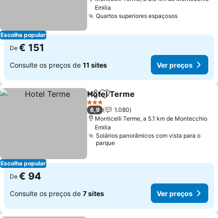
Emilia
Quartos superiores espaçosos
Escolha popular
€ 151
De
Consulte os preços de
11 sites
Ver preços
Hotel Terme
Partilhar
Adicionar aos favoritos
3 Estrelas
6,9
1.080
Monticelli Terme, a 5.1 km de Montecchio
Emilia
Solários panorâmicos com vista para o
parque
Escolha popular
€ 94
De
Consulte os preços de
7 sites
Ver preços