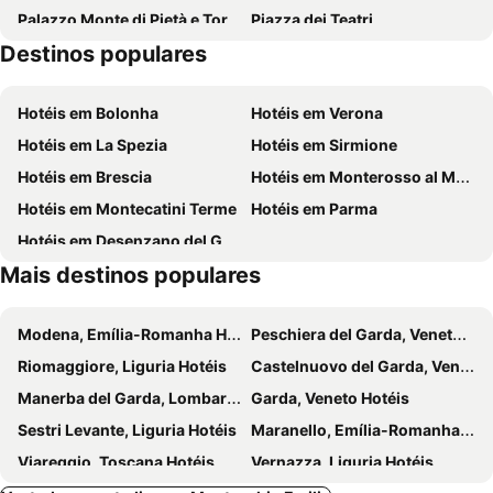
Palazzo Monte di Pietà e Torre dell'Orologio
Piazza dei Teatri
Hotel Forum
ALBA HOTEL
Destinos populares
Palazzo del Municipio
Parma Cathedral
Albergo Reggio
Hotel Savoy
Battistero
Palazzo del Governatore
Airone Hotel
Il Borghetto
Hotéis em Bolonha
Hotéis em Verona
Aquatico
Duomo di Modena
Oinoe La Città Del Vino
Agriturismo i Quercioli
Hotéis em La Spezia
Hotéis em Sirmione
Camera di San Paolo
Parco Nazionale Appennino Tosco Emiliano
Park Hotel
Hotel Ariosto
Hotéis em Brescia
Hotéis em Monterosso al Mare
Palazzo del Duca
Hotel Posta
Hotel Poli
Hotéis em Montecatini Terme
Hotéis em Parma
Hotel Italia
Hotel Verdi Boutique Hotel
Hotéis em Desenzano del Garda
Best Western Plus Hotel Farnese
Link124 Hotel
Mais destinos populares
Hotel Villa Molinari
Silver Residence Hotel
Modena, Emília-Romanha Hotéis
Peschiera del Garda, Veneto Hotéis
Riomaggiore, Liguria Hotéis
Castelnuovo del Garda, Veneto Hotéis
Manerba del Garda, Lombardia Hotéis
Garda, Veneto Hotéis
Sestri Levante, Liguria Hotéis
Maranello, Emília-Romanha Hotéis
Viareggio, Toscana Hotéis
Vernazza, Liguria Hotéis