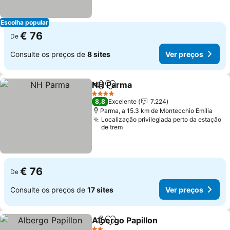
Escolha popular
€ 76
De
Consulte os preços de
8 sites
Ver preços
NH Parma
Partilhar
Adicionar aos favoritos
4 Estrelas
8,8
Excelente
7.224
Parma, a 15.3 km de Montecchio Emilia
Localização privilegiada perto da estação
de trem
€ 76
De
Consulte os preços de
17 sites
Ver preços
Albergo Papillon
Partilhar
Adicionar aos favoritos