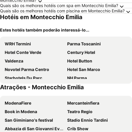
Montecchio Emilia?
Quais são os melhores hotéis com spa em Montecchio Emilia?
Quais são os melhores hotéis com piscina em Montecchio Emilia?
Hotéis em Montecchio Emilia
Estes hotéis também poderão interessá-lo...
WRH Termini
Parma Toscanini
Hotel Conte Verde
Century Hotel
Valdenza
Hotel Button
Novotel Parma Centro
Hotel San Marco
Starhotels Du Parc
NH Parma
Atrações - Montecchio Emilia
Mercure Reggio Emilia Centro Astoria
Hotel Torino
Holiday Inn Express Parma By Ihg
Hotel Villa Ducale
ModenaFiere
Mercanteinfiera
Hotel delle Rose Terme & WellnesSpa
Residenze Romeo e Giulietta
Book in Modena
Teatro Regio
Holiday Inn Express Reggio Emilia By Ihg
Best Western Hotel Green City
San Giminiano's festival
Stadio Ennio Tardini
Hotel Stendhal
Dado Hotel International
Abbazia di San Giovanni Evangelista
Crib Show
Hotel Campus
Tricolore Hotel