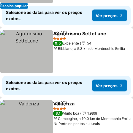
Escolha popular
Selecione as datas para ver os preços
Ver preços
exatos.
Agriturismo SetteLune
Partilhar
Adicionar aos favoritos
4 Estrelas
9,5
Excelente
54
Bibbiano, a 5.3 km de Montecchio Emilia
Selecione as datas para ver os preços
Ver preços
exatos.
Valdenza
Partilhar
Adicionar aos favoritos
4 Estrelas
8,1
Muito boa
1.986
Campegine, a 10.0 km de Montecchio Emilia
Perto de pontos culturais