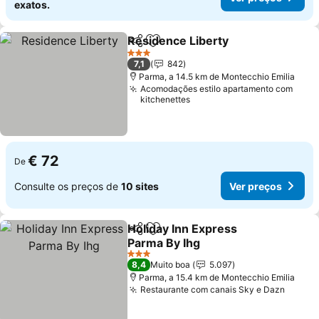
exatos.
Residence Liberty
Partilhar
Adicionar aos favoritos
3 Estrelas
7,1
842
Parma, a 14.5 km de Montecchio Emilia
Acomodações estilo apartamento com
kitchenettes
€ 72
De
Consulte os preços de
10 sites
Ver preços
Holiday Inn Express
Partilhar
Adicionar aos favoritos
Parma By Ihg
3 Estrelas
8,4
Muito boa
5.097
Parma, a 15.4 km de Montecchio Emilia
Restaurante com canais Sky e Dazn