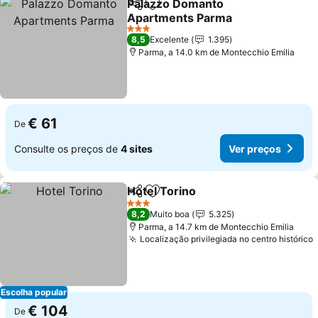
Palazzo Domanto
Partilhar
Adicionar aos favoritos
Apartments Parma
3 Estrelas
8,5
Excelente
1.395
Parma, a 14.0 km de Montecchio Emilia
€ 61
De
Consulte os preços de
4 sites
Ver preços
Hotel Torino
Partilhar
Adicionar aos favoritos
3 Estrelas
8,2
Muito boa
5.325
Parma, a 14.7 km de Montecchio Emilia
Localização privilegiada no centro histórico
Escolha popular
€ 104
De