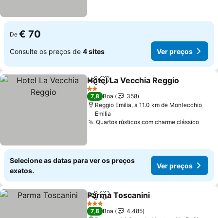
€ 70
De
Consulte os preços de
4 sites
Ver preços
Hotel La Vecchia Reggio
Partilhar
Adicionar aos favoritos
2 Estrelas
7,8
Boa
358
Reggio Emilia, a 11.0 km de Montecchio
Emilia
Quartos rústicos com charme clássico
Selecione as datas para ver os preços
Ver preços
exatos.
Parma Toscanini
Partilhar
Adicionar aos favoritos
3 Estrelas
7,8
Boa
4.485