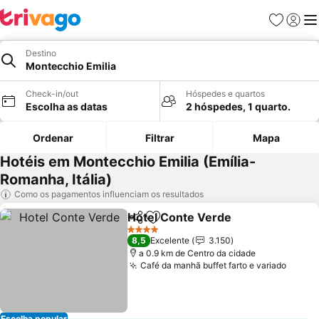
Favoritos
Iniciar
Me
Destino
Montecchio Emilia
Check-in/out
Hóspedes e quartos
Escolha as datas
2 hóspedes, 1 quarto.
Ordenar
Filtrar
Mapa
Hotéis em Montecchio Emilia (Emília-
Romanha, Itália)
Como os pagamentos influenciam os resultados
Hotel Conte Verde
Partilhar
Adicionar aos favoritos
4 Estrelas
8,5
Excelente
3.150
a 0.9 km de Centro da cidade
Café da manhã buffet farto e variado
Escolha popular