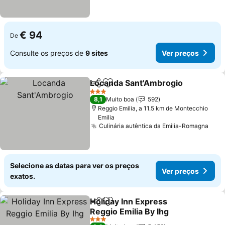
€ 94
De
Consulte os preços de
9 sites
Ver preços
Locanda Sant'Ambrogio
Partilhar
Adicionar aos favoritos
3 Estrelas
8,1
Muito boa
592
Reggio Emilia, a 11.5 km de Montecchio
Emilia
Culinária autêntica da Emilia-Romagna
Selecione as datas para ver os preços
Ver preços
exatos.
Holiday Inn Express
Partilhar
Adicionar aos favoritos
Reggio Emilia By Ihg
3 Estrelas