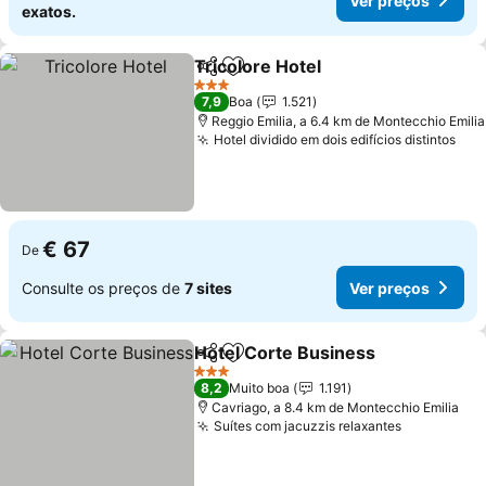
Ver preços
exatos.
Tricolore Hotel
Partilhar
Adicionar aos favoritos
3 Estrelas
7,9
Boa
1.521
Reggio Emilia, a 6.4 km de Montecchio Emilia
Hotel dividido em dois edifícios distintos
€ 67
De
Consulte os preços de
7 sites
Ver preços
Hotel Corte Business
Partilhar
Adicionar aos favoritos
3 Estrelas
8,2
Muito boa
1.191
Cavriago, a 8.4 km de Montecchio Emilia
Suítes com jacuzzis relaxantes