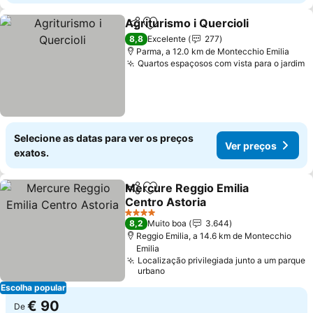
Agriturismo i Quercioli
Partilhar
Adicionar aos favoritos
8,8
Excelente
277
Parma, a 12.0 km de Montecchio Emilia
Quartos espaçosos com vista para o jardim
Selecione as datas para ver os preços
Ver preços
exatos.
Mercure Reggio Emilia
Partilhar
Adicionar aos favoritos
Centro Astoria
4 Estrelas
8,2
Muito boa
3.644
Reggio Emilia, a 14.6 km de Montecchio
Emilia
Localização privilegiada junto a um parque
urbano
Escolha popular
€ 90
De