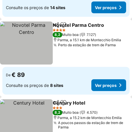
Consulte os preços de
14 sites
Ver preços
Novotel Parma Centro
Partilhar
Adicionar aos favoritos
4 Estrelas
8,2
Muito boa
7.127
Parma, a 15.1 km de Montecchio Emilia
Perto da estação de trem de Parma
€ 89
De
Consulte os preços de
8 sites
Ver preços
Century Hotel
Partilhar
Adicionar aos favoritos
3 Estrelas
8,2
Muito boa
4.570
Parma, a 15.2 km de Montecchio Emilia
A poucos passos da estação de trem de
Parma