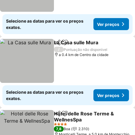
Selecione as datas para ver os preços
Ver preços
exatos.
La Casa sulle Mura
Partilhar
Adicionar aos favoritos
/
Pontuação não disponível
a 0.4 km de Centro da cidade
Selecione as datas para ver os preços
Ver preços
exatos.
Hotel delle Rose Terme &
Partilhar
Adicionar aos favoritos
WellnesSpa
4 Estrelas
7,8
Boa
2.310
Monticelli Terme, a 5.0 km de Montecchio