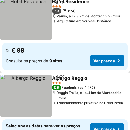
Hotel Residence
Partilhar
Adicionar aos favoritos
3 Estrelas
7,3
674
Parma, a 12.3 km de Montecchio Emilia
Arquitetura Art Nouveau histórica
€ 99
De
Consulte os preços de
9 sites
Ver preços
Albergo Reggio
Partilhar
Adicionar aos favoritos
3 Estrelas
8,5
Excelente
1.232
Reggio Emilia, a 14.4 km de Montecchio
Emilia
Estacionamento privativo no Hotel Posta
Selecione as datas para ver os preços
Ver preços