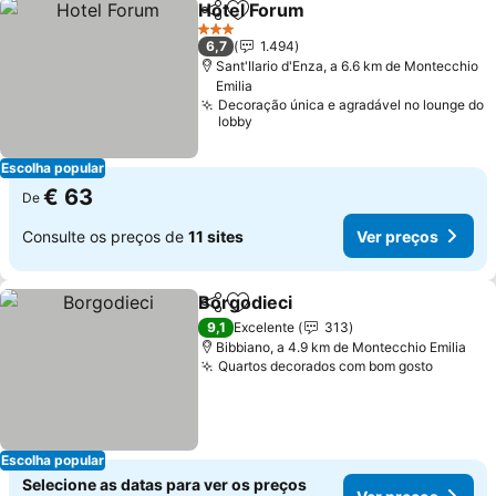
Hotel Forum
Partilhar
Adicionar aos favoritos
3 Estrelas
6,7
1.494
Sant'Ilario d'Enza, a 6.6 km de Montecchio
Emilia
Decoração única e agradável no lounge do
lobby
Escolha popular
€ 63
De
Consulte os preços de
11 sites
Ver preços
Borgodieci
Partilhar
Adicionar aos favoritos
9,1
Excelente
313
Bibbiano, a 4.9 km de Montecchio Emilia
Quartos decorados com bom gosto
Escolha popular
Selecione as datas para ver os preços