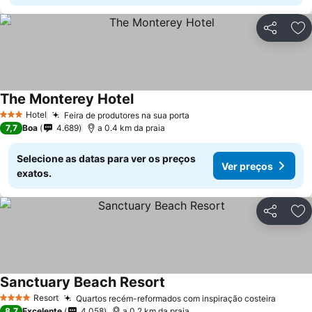
Partilhar
Ad
The Monterey Hotel
Hotel
Feira de produtores na sua porta
3 Estrelas
7,7
Boa
4.689
a 0.4 km da praia
Selecione as datas para ver os preços
Ver preços
exatos.
Partilhar
Ad
Sanctuary Beach Resort
Resort
Quartos recém-reformados com inspiração costeira
4 Estrelas
8,7
Excelente
4.058
a 0.2 km da praia