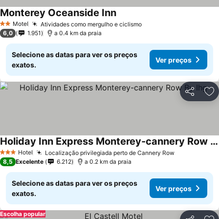
Monterey Oceanside Inn
Motel
Atividades como mergulho e ciclismo
2 Estrelas
6,0
1.951
a 0.4 km da praia
Selecione as datas para ver os preços
Ver preços
exatos.
Partilhar
Ad
Holiday Inn Express Monterey-cannery Row By Ihg
Hotel
Localização privilegiada perto de Cannery Row
3 Estrelas
8,5
Excelente
6.212
a 0.2 km da praia
Selecione as datas para ver os preços
Ver preços
exatos.
Escolha popular