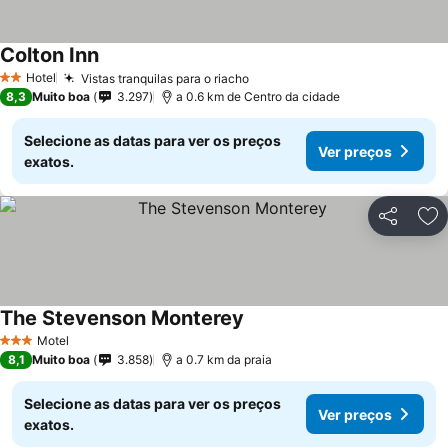
Colton Inn
Hotel
Vistas tranquilas para o riacho
2 Estrelas
8,3
Muito boa
3.297
a 0.6 km de Centro da cidade
Selecione as datas para ver os preços
Ver preços
exatos.
Partilhar
Ad
The Stevenson Monterey
Motel
3 Estrelas
8,1
Muito boa
3.858
a 0.7 km da praia
Selecione as datas para ver os preços
Ver preços
exatos.