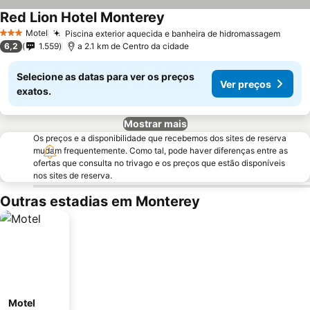
Red Lion Hotel Monterey
Motel
Piscina exterior aquecida e banheira de hidromassagem
3 Estrelas
6,2
1.559
a 2.1 km de Centro da cidade
Selecione as datas para ver os preços
Ver preços
exatos.
Mostrar mais
Os preços e a disponibilidade que recebemos dos sites de reserva
mudam frequentemente. Como tal, pode haver diferenças entre as
ofertas que consulta no trivago e os preços que estão disponíveis
nos sites de reserva.
Outras estadias em Monterey
Motel