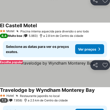
Partilhar
Ad
El Castell Motel
Motel
Piscina interna aquecida para diversão o ano todo
2 Estrelas
8,4
Muito boa
5.983
a 2.8 km de Centro da cidade
Selecione as datas para ver os preços
Ver preços
exatos.
Escolha popular
Partilhar
Ad
Travelodge by Wyndham Monterey Bay
Hotel
Restaurante japonês no local
2 Estrelas
7,3
7.858
a 2.5 km de Centro da cidade