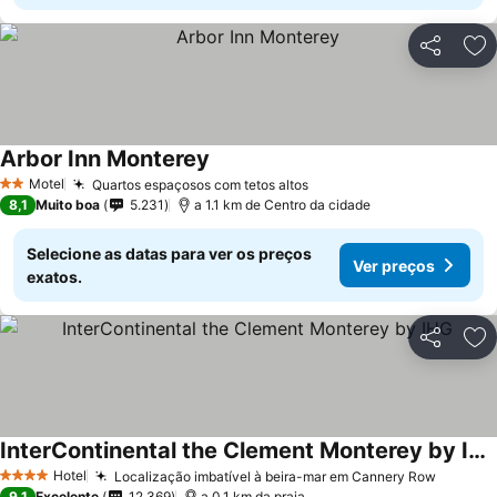
Partilhar
Ad
Arbor Inn Monterey
Motel
Quartos espaçosos com tetos altos
2 Estrelas
8,1
Muito boa
5.231
a 1.1 km de Centro da cidade
Selecione as datas para ver os preços
Ver preços
exatos.
Partilhar
Ad
InterContinental the Clement Monterey by IHG
Hotel
Localização imbatível à beira-mar em Cannery Row
4 Estrelas
9,1
Excelente
12.369
a 0.1 km da praia