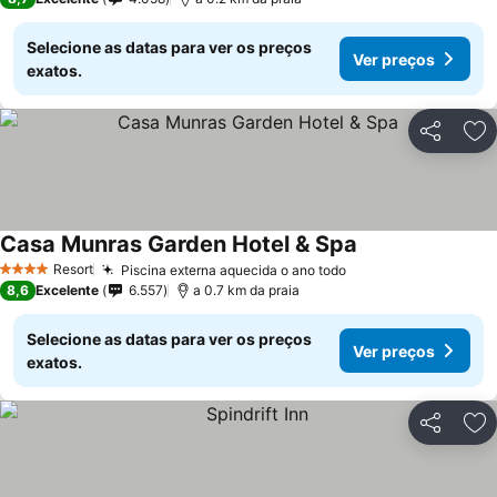
Selecione as datas para ver os preços
Ver preços
exatos.
Partilhar
Ad
Casa Munras Garden Hotel & Spa
Resort
Piscina externa aquecida o ano todo
4 Estrelas
8,6
Excelente
6.557
a 0.7 km da praia
Selecione as datas para ver os preços
Ver preços
exatos.
Partilhar
Ad