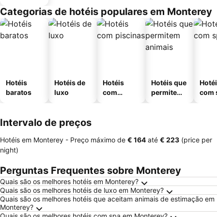
Categorias de hotéis populares em Monterey
Hotéis
Hotéis de
Hotéis
Hotéis que
Hoté
baratos
luxo
com
permitem
com 
piscinas
animais
Intervalo de preços
Hotéis em Monterey -
Preço máximo
de
‎€ 164
até
‎€ 223
(price per
night)
Perguntas Frequentes sobre Monterey
Quais são os melhores hotéis em Monterey?
Quais são os melhores hotéis de luxo em Monterey?
Quais são os melhores hotéis que aceitam animais de estimação em
Monterey?
Quais são os melhores hotéis com spa em Monterey?