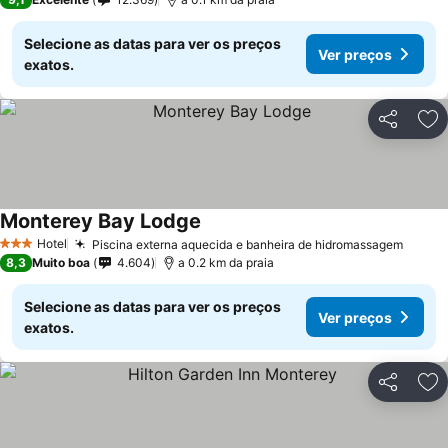
Selecione as datas para ver os preços
Ver preços
exatos.
Partilhar
Ad
Monterey Bay Lodge
Hotel
Piscina externa aquecida e banheira de hidromassagem
3 Estrelas
8,3
Muito boa
4.604
a 0.2 km da praia
Selecione as datas para ver os preços
Ver preços
exatos.
Partilhar
Ad