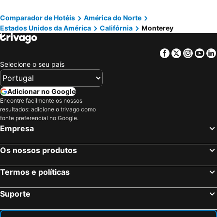
Madera, Califórnia Hotéis
Turlock, Califórnia Hotéis
Comparador de Hotéis
América do Norte
Nova Iorque, Nova York Hotéis
Miami Beach, Flórida Hotéis
Estados Unidos da América
Califórnia
Monterey
Orlando, Flórida Hotéis
Miami, Flórida Hotéis
Las Vegas, Nevada Hotéis
Los Angeles, Califórnia Hotéis
Facebook
Twitter
Insta
Yo
Chicago, Ilinóis Hotéis
Lake Buena Vista, Flórida Hotéis
Selecione o seu país
Boston, Massachusetts Hotéis
Adicionar no Google
Encontre facilmente os nossos
resultados: adicione o trivago como
fonte preferencial no Google.
Empresa
Os nossos produtos
Termos e políticas
Suporte