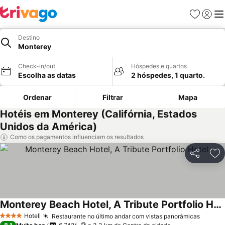
Favoritos
Iniciar
Me
Destino
Monterey
Check-in/out
Hóspedes e quartos
Escolha as datas
2 hóspedes, 1 quarto.
Ordenar
Filtrar
Mapa
Hotéis em Monterey (Califórnia, Estados
Unidos da América)
Como os pagamentos influenciam os resultados
Partilhar
Ad
Monterey Beach Hotel, A Tribute Portfolio Hotel
Hotel
Restaurante no último andar com vistas panorâmicas
4 Estrelas