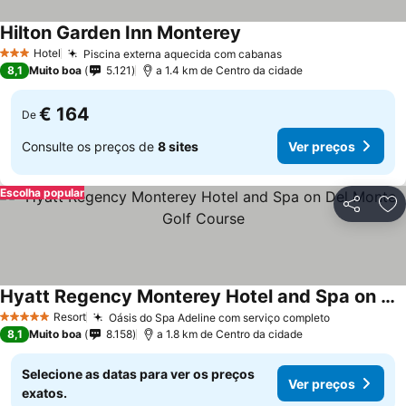
Hilton Garden Inn Monterey
Hotel
Piscina externa aquecida com cabanas
3 Estrelas
8,1
Muito boa
5.121
a 1.4 km de Centro da cidade
€ 164
De
Consulte os preços de
8 sites
Ver preços
Escolha popular
Partilhar
Ad
Hyatt Regency Monterey Hotel and Spa on Del Monte Golf Course
Resort
Oásis do Spa Adeline com serviço completo
5 Estrelas
8,1
Muito boa
8.158
a 1.8 km de Centro da cidade
Selecione as datas para ver os preços
Ver preços
exatos.