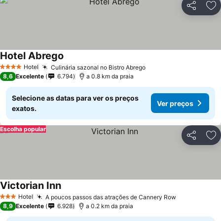
Partilhar
Ad
Hotel Abrego
Hotel
Culinária sazonal no Bistro Abrego
4 Estrelas
8,6
Excelente
6.794
a 0.8 km da praia
Selecione as datas para ver os preços
Ver preços
exatos.
Escolha popular
Partilhar
Ad
Victorian Inn
Hotel
A poucos passos das atrações de Cannery Row
3 Estrelas
8,9
Excelente
6.928
a 0.2 km da praia