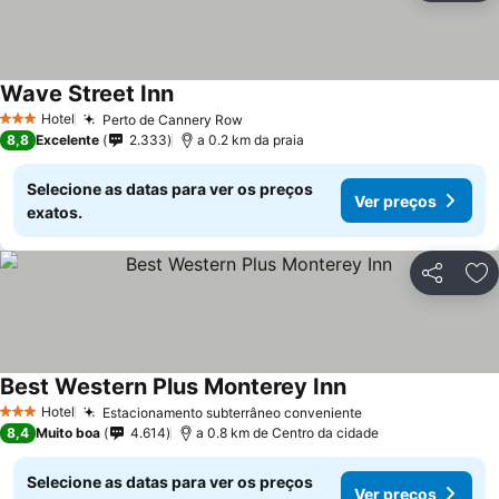
Wave Street Inn
Hotel
Perto de Cannery Row
3 Estrelas
8,8
Excelente
2.333
a 0.2 km da praia
Selecione as datas para ver os preços
Ver preços
exatos.
Partilhar
Ad
Best Western Plus Monterey Inn
Hotel
Estacionamento subterrâneo conveniente
3 Estrelas
8,4
Muito boa
4.614
a 0.8 km de Centro da cidade
Selecione as datas para ver os preços
Ver preços