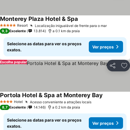
Monterey Plaza Hotel & Spa
Resort
Localização inigualável de frente para o mar
5 Estrelas
9,3
Excelente
13.814
a 0.1 km da praia
Selecione as datas para ver os preços
Ver preços
exatos.
Escolha popular
Partilhar
Ad
Portola Hotel & Spa at Monterey Bay
Hotel
Acesso conveniente a atrações locais
4 Estrelas
8,7
Excelente
14.146
a 0.2 km da praia
Selecione as datas para ver os preços
Ver preços
exatos.