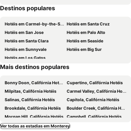
Destinos populares
Carmel Art Festival & Sculpture in the Park
Breakfast with the Bunny
Le Petit Pali at 8th Ave
La Playa Hotel
Cannery Row
Monterey Regional Airport
Carmel Mission Inn
Carmel Valley Ranch, in The Unbound Collection by Hyatt
Hotéis em Carmel-by-the-Sea
Hotéis em Santa Cruz
San Carlos Borromeo de Carmelo Mission
11th Annual 4th of July Celebration
Hotéis em San Jose
Hotéis em Palo Alto
Monterey Bay Aquarium
Hotéis em Santa Clara
Hotéis em Seaside
Hotéis em Sunnyvale
Hotéis em Big Sur
Hotéis em Los Gatos
Mais destinos populares
Bonny Doon, Califórnia Hotéis
Cupertino, Califórnia Hotéis
Milpitas, Califórnia Hotéis
Carmel Valley, Califórnia Hotéis
Salinas, Califórnia Hotéis
Capitola, Califórnia Hotéis
Brookdale, Califórnia Hotéis
Boulder Creek, Califórnia Hotéis
Morgan Hill, Califórnia Hotéis
Campbell, Califórnia Hotéis
Fresno, Califórnia Hotéis
Los Banos, Califórnia Hotéis
Ver todas as estadias em Monterey