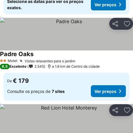
Selecione as datas para ver os preços
Ver preços
exatos.
Partilhar
Ad
Padre Oaks
Motel
Vistas relaxantes para o jardim
2 Estrelas
8,5
Excelente
2.545
a 1.6 km de Centro da cidade
€ 179
De
Consulte os preços de
7 sites
Ver preços
Partilhar
Ad