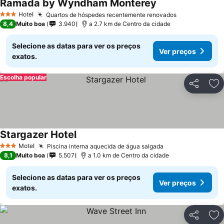
Ramada by Wyndham Monterey
Hotel
Quartos de hóspedes recentemente renovados
3 Estrelas
8,4
Muito boa
3.940
a 2.7 km de Centro da cidade
Selecione as datas para ver os preços
Ver preços
exatos.
Escolha popular
Partilhar
Ad
Stargazer Hotel
Motel
Piscina interna aquecida de água salgada
3 Estrelas
8,1
Muito boa
5.507
a 1.0 km de Centro da cidade
Selecione as datas para ver os preços
Ver preços
exatos.
Partilhar
Ad