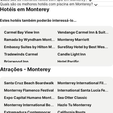
Quais são os melhores hotéis com piscina em Monterey?
Hotéis em Monterey
Estes hotéis também poderão interessá-lo...
Carmel Bay View Inn
Vendange Carmel Inn & Suites
Ramada by Wyndham Monterey
Monterey Marriott
Embassy Suites by Hilton Monterey Bay Seaside
SureStay Hotel by Best Western Seaside Monterey
Tradewinds Carmel
Candle Light Inn
Briarwood Inn
Hotel Pacific
Atrações - Monterey
InterContinental the Clement Monterey by IHG
Monterey Bay Lodge
Hilton Garden Inn Monterey
Victorian Inn
Santa Cruz Beach Boardwalk
Monterrey International Film Festival
Colton Inn
Scottish Fairway Inn
Monterrey Flamenco Festival
International Santa Lucía Festival
Travelodge by Wyndham Monterey Bay
Monterey Fairgrounds Inn
Expo Capital Humano Monterrey
Sea Otter Classic
Hofsas House Hotel
Svendsgaard's Inn
Monterrey International Book Fair
Hazlo Tu Monterrey
Stilwell Hotel
Best Western Carmel's Town House Lodge
Extremadura Contemporary Dance Festival
California Roots
Lobos Lodge
Coachman's Inn, A Four Sisters Inn