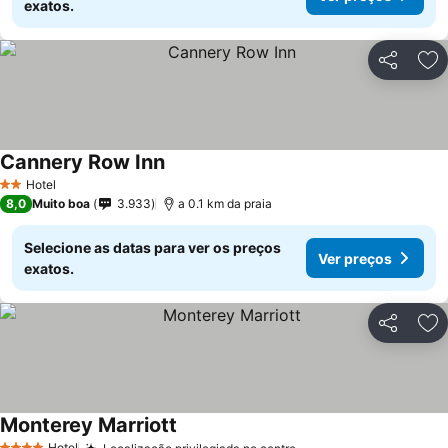
exatos.
Partilhar
Ad
Cannery Row Inn
Hotel
2 Estrelas
8,0
Muito boa
3.933
a 0.1 km da praia
Selecione as datas para ver os preços
Ver preços
exatos.
Partilhar
Ad
Monterey Marriott
Hotel