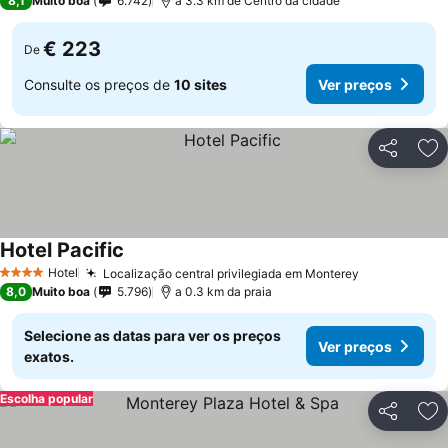
8,1
Muito boa
6.742
a 3.3 km de Centro da cidade
€ 223
De
Consulte os preços de
10 sites
Ver preços
Partilhar
Ad
Hotel Pacific
Hotel
Localização central privilegiada em Monterey
4 Estrelas
8,0
Muito boa
5.796
a 0.3 km da praia
Selecione as datas para ver os preços
Ver preços
exatos.
Escolha popular
Partilhar
Ad