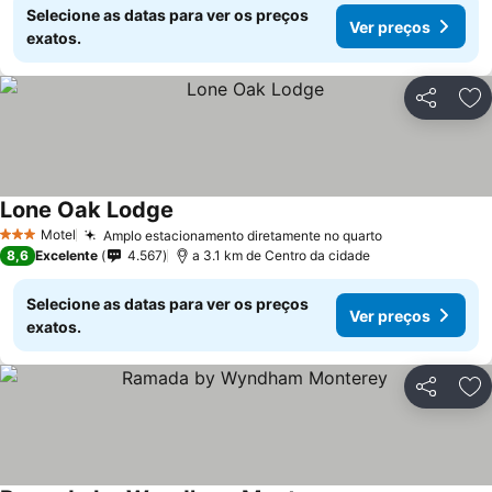
Selecione as datas para ver os preços
Ver preços
exatos.
Partilhar
Ad
Lone Oak Lodge
Motel
Amplo estacionamento diretamente no quarto
3 Estrelas
8,6
Excelente
4.567
a 3.1 km de Centro da cidade
Selecione as datas para ver os preços
Ver preços
exatos.
Partilhar
Ad