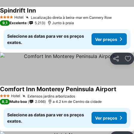
Spindrift Inn
Hotel
Localização direta à beira-mar em Cannery Row
4 Estrelas
9,1
Excelente
5.213
Junto à praia
Selecione as datas para ver os preços
Ver preços
exatos.
Partilhar
Ad
Comfort Inn Monterey Peninsula Airport
Hotel
Extensos jardins arborizados
3 Estrelas
8,3
Muito boa
2.066
a 4.2 km de Centro da cidade
Selecione as datas para ver os preços
Ver preços
exatos.