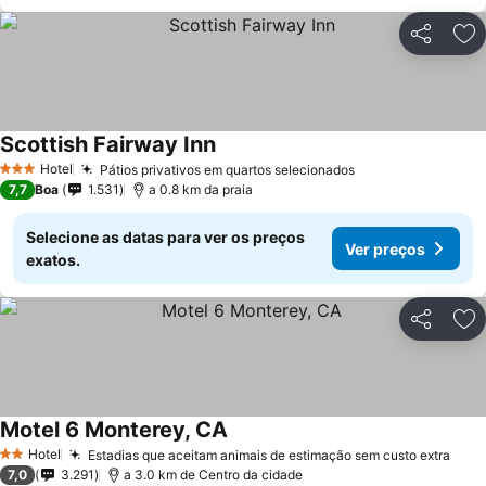
Partilhar
Ad
Scottish Fairway Inn
Hotel
Pátios privativos em quartos selecionados
3 Estrelas
7,7
Boa
1.531
a 0.8 km da praia
Selecione as datas para ver os preços
Ver preços
exatos.
Partilhar
Ad
Motel 6 Monterey, CA
Hotel
Estadias que aceitam animais de estimação sem custo extra
2 Estrelas
7,0
3.291
a 3.0 km de Centro da cidade