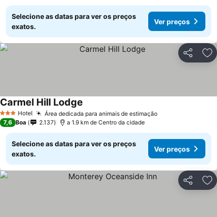
Selecione as datas para ver os preços
Ver preços
exatos.
Partilhar
Ad
Carmel Hill Lodge
Hotel
Área dedicada para animais de estimação
3 Estrelas
7,6
Boa
2.137
a 1.9 km de Centro da cidade
Selecione as datas para ver os preços
Ver preços
exatos.
Partilhar
Ad