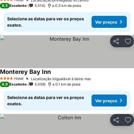
Localização privilegiada no centro
4 Estrelas
8,5
Excelente
5.514
a 0.3 km da praia
Selecione as datas para ver os preços
Ver preços
exatos.
Partilhar
Ad
Monterey Bay Inn
Hotel
Localização inigualável à beira-mar
4 Estrelas
8,9
Excelente
5.059
a 0.1 km da praia
Selecione as datas para ver os preços
Ver preços
exatos.
Partilhar
Ad