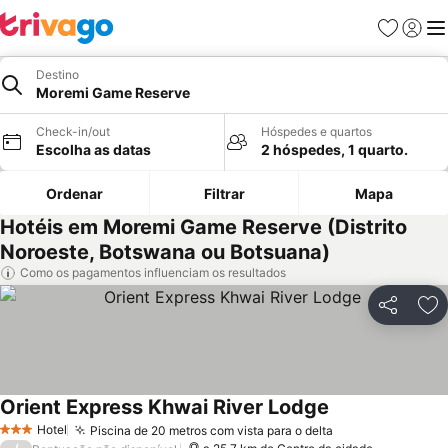
Favoritos
Iniciar
Me
Destino
Moremi Game Reserve
Check-in/out
Hóspedes e quartos
Escolha as datas
2 hóspedes, 1 quarto.
Ordenar
Filtrar
Mapa
Hotéis em Moremi Game Reserve (Distrito
Noroeste, Botswana ou Botsuana)
Como os pagamentos influenciam os resultados
Partilhar
Ad
Orient Express Khwai River Lodge
Hotel
Piscina de 20 metros com vista para o delta
3 Estrelas