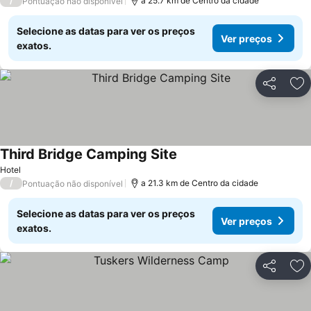
/
a 25.7 km de Centro da cidade
Pontuação não disponível
Selecione as datas para ver os preços
Ver preços
exatos.
Partilhar
Ad
Third Bridge Camping Site
Hotel
/
a 21.3 km de Centro da cidade
Pontuação não disponível
Selecione as datas para ver os preços
Ver preços
exatos.
Partilhar
Ad