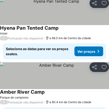
Partilhar
Ad
Hyena Pan Tented Camp
Hotel
/
a 66.0 km de Centro da cidade
Pontuação não disponível
Selecione as datas para ver os preços
Ver preços
exatos.
Partilhar
Ad
Amber River Camp
Parque de campismo
/
a 60.4 km de Centro da cidade
Pontuação não disponível