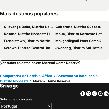
Mais destinos populares
Okavango Delta, Distrito Noroeste Hotéis
Gaborone, Distrito Sudeste Hotéis
Kasane, Distrito Noroeste Hotéis
Maun, Distrito Noroeste Hotéis
Francistown, Distrito Nordeste Hotéis
Makgadikgadi Pans Game Reserve, Distrito Central Hotéis
Serowe, Distrito Central Hotéis
Jwaneng, Distrito Sul Hotéis
Ver todas as estadias em Moremi Game Reserve
Comparador de Hotéis
África
Botswana ou Botsuana
Distrito Noroeste
Moremi Game Reserve
Facebook
Twitter
Insta
Yo
Selecione o seu país