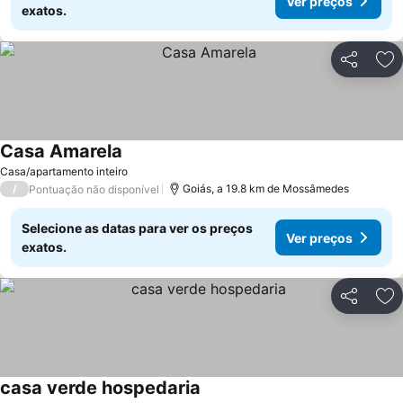
Ver preços
exatos.
Partilhar
Ad
Casa Amarela
Ver preços
Casa/apartamento inteiro
/
Goiás, a 19.8 km de Mossâmedes
Pontuação não disponível
Selecione as datas para ver os preços
Ver preços
exatos.
Partilhar
Ad
casa verde hospedaria
Ver preços