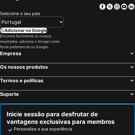
Facebook
Twitter
Insta
Yo
Selecione o seu país
Adicionar no Google
Encontre facilmente os nossos
resultados: adicione o trivago como
fonte preferencial no Google.
Empresa
Os nossos produtos
Termos e políticas
Suporte
Inicie sessão para desfrutar de
vantagens exclusivas para membros
Personalize a sua experiência