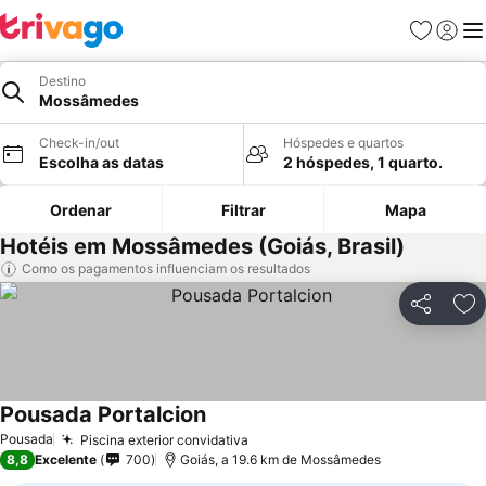
Favoritos
Iniciar
Me
Destino
Mossâmedes
Check-in/out
Hóspedes e quartos
Escolha as datas
2 hóspedes, 1 quarto.
Ordenar
Filtrar
Mapa
Hotéis em Mossâmedes (Goiás, Brasil)
Como os pagamentos influenciam os resultados
Partilhar
Ad
Pousada Portalcion
Ver preços
Pousada
Piscina exterior convidativa
Ver preços
8,8
Excelente
700
Goiás, a 19.6 km de Mossâmedes