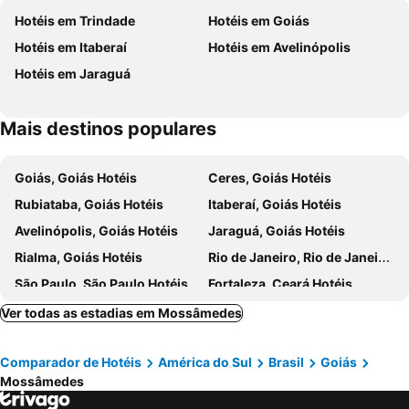
Hotéis em Trindade
Hotéis em Goiás
Hotéis em Itaberaí
Hotéis em Avelinópolis
Hotéis em Jaraguá
Mais destinos populares
Goiás, Goiás Hotéis
Ceres, Goiás Hotéis
Rubiataba, Goiás Hotéis
Itaberaí, Goiás Hotéis
Avelinópolis, Goiás Hotéis
Jaraguá, Goiás Hotéis
Rialma, Goiás Hotéis
Rio de Janeiro, Rio de Janeiro Hotéis
São Paulo, São Paulo Hotéis
Fortaleza, Ceará Hotéis
Natal, Rio Grande do Norte Hotéis
Foz do Iguaçu, Paraná Hotéis
Ver todas as estadias em Mossâmedes
Porto de Galinhas, Pernambuco Hotéis
Salvador, Bahia Hotéis
Comparador de Hotéis
América do Sul
Brasil
Goiás
Maceió, Alagoas Hotéis
Porto Seguro, Bahia Hotéis
Mossâmedes