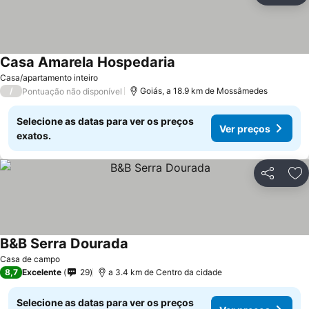
Casa Amarela Hospedaria
Ver preços
Casa/apartamento inteiro
/
Goiás, a 18.9 km de Mossâmedes
Pontuação não disponível
Selecione as datas para ver os preços
Ver preços
exatos.
Partilhar
Ad
B&B Serra Dourada
Ver preços
Casa de campo
8,7
Excelente
29
a 3.4 km de Centro da cidade
Selecione as datas para ver os preços