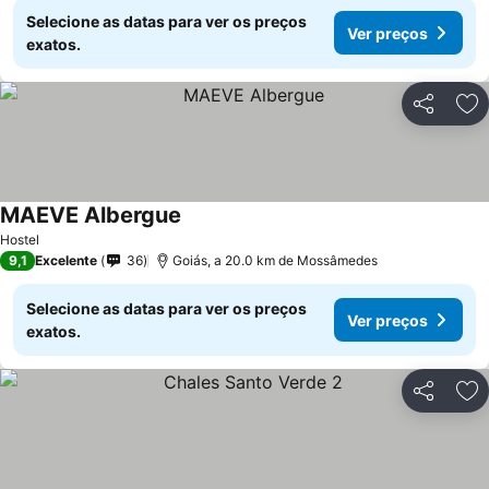
Selecione as datas para ver os preços
Ver preços
exatos.
Partilhar
Ad
MAEVE Albergue
Ver preços
Hostel
9,1
Excelente
36
Goiás, a 20.0 km de Mossâmedes
Selecione as datas para ver os preços
Ver preços
exatos.
Partilhar
Ad