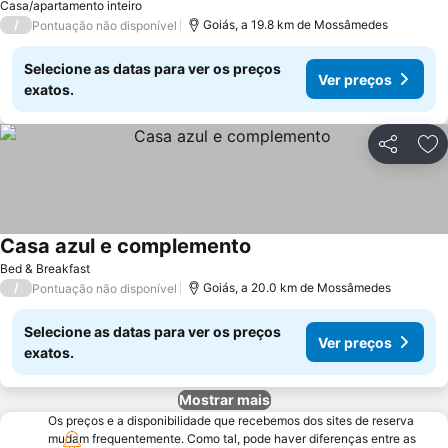
Casa/apartamento inteiro
/
Goiás, a 19.8 km de Mossâmedes
Pontuação não disponível
Selecione as datas para ver os preços
Ver preços
exatos.
Partilhar
Ad
Casa azul e complemento
Ver preços
Bed & Breakfast
/
Goiás, a 20.0 km de Mossâmedes
Pontuação não disponível
Selecione as datas para ver os preços
Ver preços
exatos.
Mostrar mais
Os preços e a disponibilidade que recebemos dos sites de reserva
mudam frequentemente. Como tal, pode haver diferenças entre as