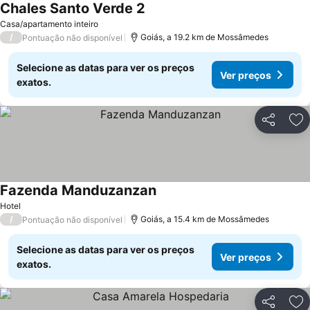
Chales Santo Verde 2
Ver preços
Casa/apartamento inteiro
/
Goiás, a 19.2 km de Mossâmedes
Pontuação não disponível
Selecione as datas para ver os preços
Ver preços
exatos.
Partilhar
Ad
Fazenda Manduzanzan
Ver preços
Hotel
/
Goiás, a 15.4 km de Mossâmedes
Pontuação não disponível
Selecione as datas para ver os preços
Ver preços
exatos.
Partilhar
Ad