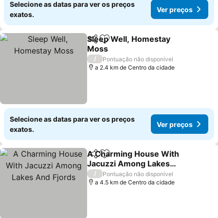
Selecione as datas para ver os preços
Ver preços
exatos.
Sleep Well, Homestay
Partilhar
Adicionar aos favoritos
Moss
Ver preços
/
Pontuação não disponível
a 2.4 km de Centro da cidade
Selecione as datas para ver os preços
Ver preços
exatos.
A Charming House With
Partilhar
Adicionar aos favoritos
Jacuzzi Among Lakes
And Fjords
Ver preços
/
Pontuação não disponível
a 4.5 km de Centro da cidade