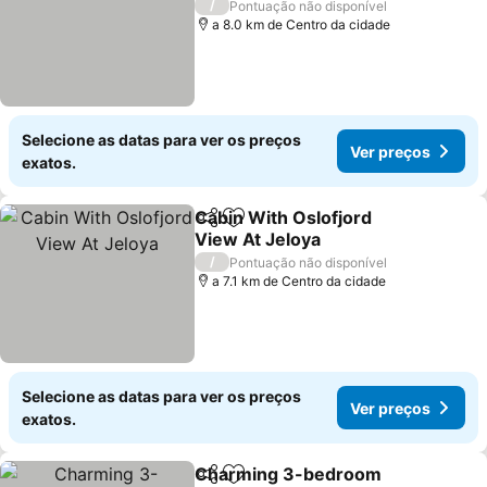
Ver preços
/
Pontuação não disponível
a 8.0 km de Centro da cidade
Selecione as datas para ver os preços
Ver preços
exatos.
Cabin With Oslofjord
Partilhar
Adicionar aos favoritos
View At Jeloya
Ver preços
/
Pontuação não disponível
a 7.1 km de Centro da cidade
Selecione as datas para ver os preços
Ver preços
exatos.
Charming 3-bedroom
Partilhar
Adicionar aos favoritos