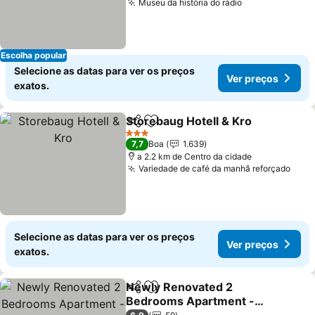
Museu da história do rádio
Ver preços
Escolha popular
Selecione as datas para ver os preços
Ver preços
exatos.
Storebaug Hotell & Kro
Partilhar
Adicionar aos favoritos
Ver
3 Estrelas
7,7
Boa
1.639
a 2.2 km de Centro da cidade
Variedade de café da manhã reforçado
Ver 
Selecione as datas para ver os preços
Ver preços
exatos.
Newly Renovated 2
Partilhar
Adicionar aos favoritos
Bedrooms Apartment -