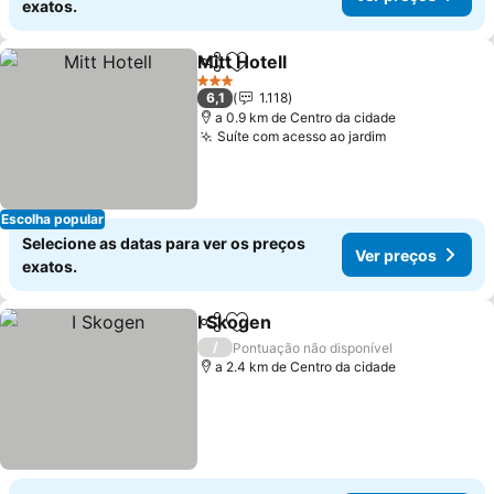
exatos.
Mitt Hotell
Partilhar
Adicionar aos favoritos
Ver preços
3 Estrelas
6,1
1.118
a 0.9 km de Centro da cidade
Suíte com acesso ao jardim
Ver preços
Escolha popular
Selecione as datas para ver os preços
Ver preços
exatos.
I Skogen
Partilhar
Adicionar aos favoritos
Ver preços
/
Pontuação não disponível
a 2.4 km de Centro da cidade