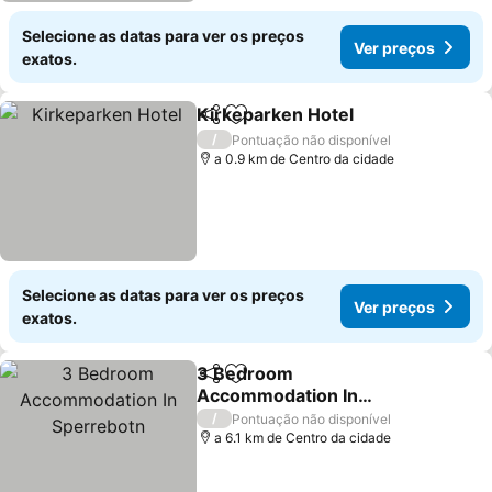
Selecione as datas para ver os preços
Ver preços
exatos.
Kirkeparken Hotel
Partilhar
Adicionar aos favoritos
Ver pre
/
Pontuação não disponível
a 0.9 km de Centro da cidade
Selecione as datas para ver os preços
Ver preços
exatos.
3 Bedroom
Partilhar
Adicionar aos favoritos
Accommodation In
Sperrebotn
Ver preços
/
Pontuação não disponível
a 6.1 km de Centro da cidade