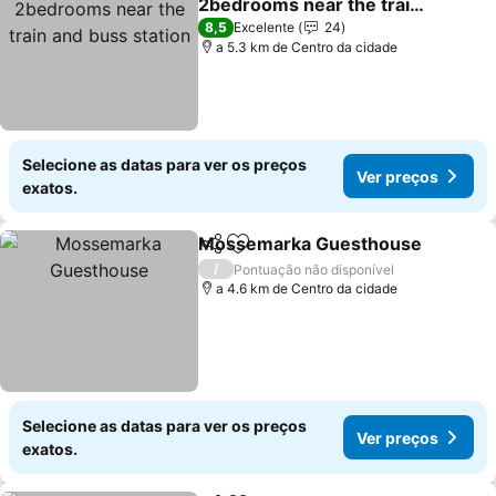
2bedrooms near the train
and buss station
Ver preços
8,5
Excelente
24
a 5.3 km de Centro da cidade
Selecione as datas para ver os preços
Ver preços
exatos.
Mossemarka Guesthouse
Partilhar
Adicionar aos favoritos
/
Pontuação não disponível
a 4.6 km de Centro da cidade
Selecione as datas para ver os preços
Ver preços
exatos.