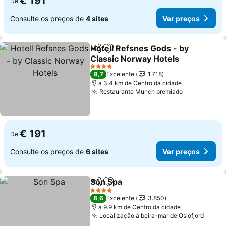
€ 191
De
Consulte os preços de
4 sites
Ver preços
Hotell Refsnes Gods - by
Partilhar
Adicionar aos favoritos
Classic Norway Hotels
Ver preços
4 Estrelas
8,7
Excelente
1.718
a 3.4 km de Centro da cidade
Restaurante Munch premiado
Ver preços
€ 191
De
Consulte os preços de
6 sites
Ver preços
Son Spa
Partilhar
Adicionar aos favoritos
Ver preços
4 Estrelas
8,6
Excelente
3.850
a 9.9 km de Centro da cidade
Localização à beira-mar de Oslofjord
Ver p