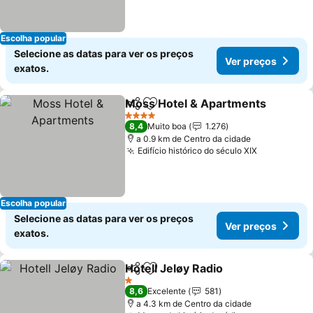
Escolha popular
Selecione as datas para ver os preços
Ver preços
exatos.
Moss Hotel & Apartments
Partilhar
Adicionar aos favoritos
4 Estrelas
8,4
Muito boa
1.276
a 0.9 km de Centro da cidade
Edifício histórico do século XIX
Ver preço
Escolha popular
Selecione as datas para ver os preços
Ver preços
exatos.
Hotell Jeløy Radio
Partilhar
Adicionar aos favoritos
Ver preç
1 Estrelas
8,6
Excelente
581
a 4.3 km de Centro da cidade