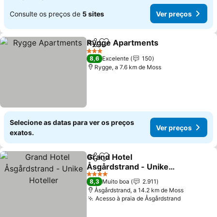
Consulte os preços de
5 sites
Ver preços
Rygge Apartments
Partilhar
Adicionar aos favoritos
Ver pre
3 Estrelas
8,6
Excelente
150
Rygge, a 7.6 km de Moss
Selecione as datas para ver os preços
Ver preços
exatos.
Grand Hotel
Partilhar
Adicionar aos favoritos
Åsgårdstrand - Unike
Hoteller
Ver preços
4 Estrelas
8,3
Muito boa
2.911
Åsgårdstrand, a 14.2 km de Moss
Acesso à praia de Åsgårdstrand
Ver preço