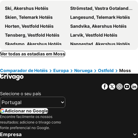
Ski, Akershus Hotéis
Strömstad, Vastra Gotalands Hotéis
Skien, Telemark Hotéis
Langesund, Telemark Hotéis
Horten, Vestfold Hotéis
Sandvika, Akershus Hotéis
Tønsberg, Vestfold Hotéis
Larvik, Vestfold Hotéis
Skedsmo, Akershus Hotéis
Nannestad, Akershus Hotéis
Kragerø, Telemark Hotéis
Bærum, Akershus Hotéis
Ver todas as estadias em Moss
Kongsberg, Buskerud Hotéis
Porsgrunn, Telemark Hotéis
Comparador de Hotéis
Europa
Noruega
Ostfold
Moss
Holmsbu, Buskerud Hotéis
Drøbak, Akershus Hotéis
Røyken, Buskerud Hotéis
Halden, Ostfold Hotéis
Facebook
Twitter
Insta
Yo
Øvre Eiker, Buskerud Hotéis
Stavern, Vestfold Hotéis
Selecione o seu país
Oslo, Oslo Hotéis
Drammen, Buskerud Hotéis
Lørenskog, Akershus Hotéis
Sandefjord, Vestfold Hotéis
Adicionar no Google
Lillestrøm, Akershus Hotéis
Asker, Akershus Hotéis
Encontre facilmente os nossos
resultados: adicione o trivago como
Fredrikstad, Ostfold Hotéis
Åsgårdstrand, Vestfold Hotéis
fonte preferencial no Google.
Tromsø, Troms Hotéis
Bergen, Hordaland Hotéis
Empresa