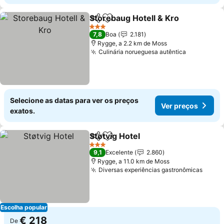
Storebaug Hotell & Kro
Partilhar
Adicionar aos favoritos
Ver
3 Estrelas
7,8
Boa
2.181
Rygge, a 2.2 km de Moss
Culinária norueguesa autêntica
Ver preço
Selecione as datas para ver os preços
Ver preços
exatos.
Støtvig Hotel
Partilhar
Adicionar aos favoritos
Ver preços
3 Estrelas
9,1
Excelente
2.860
Rygge, a 11.0 km de Moss
Diversas experiências gastronômicas
Ver p
Escolha popular
€ 218
De