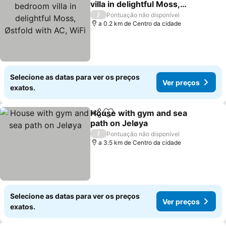
villa in delightful Moss,
Østfold with AC, WiFi
Ver preços
/
Pontuação não disponível
a 0.2 km de Centro da cidade
Selecione as datas para ver os preços
Ver preços
exatos.
House with gym and sea
Partilhar
Adicionar aos favoritos
path on Jeløya
Ver preços
/
Pontuação não disponível
a 3.5 km de Centro da cidade
Selecione as datas para ver os preços
Ver preços
exatos.