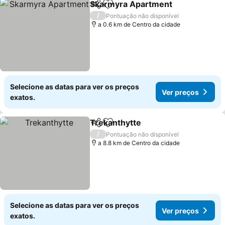
Skarmyra Apartment
Partilhar
Adicionar aos favoritos
Ver p
/
Pontuação não disponível
a 0.6 km de Centro da cidade
Selecione as datas para ver os preços
Ver preços
exatos.
Trekanthytte
Partilhar
Adicionar aos favoritos
Ver preços
/
Pontuação não disponível
a 8.8 km de Centro da cidade
Selecione as datas para ver os preços
Ver preços
exatos.