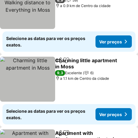
Walking distance to
Ver preços
6,9
59
Everything in Moss
a 0.9 km de Centro da cidade
Selecione as datas para ver os preços
Ver preços
exatos.
Charming little apartment
Partilhar
Adicionar aos favoritos
in Moss
Ver preços
9,3
Excelente
6
a 1.1 km de Centro da cidade
Selecione as datas para ver os preços
Ver preços
exatos.
Apartment with
Partilhar
Adicionar aos favoritos