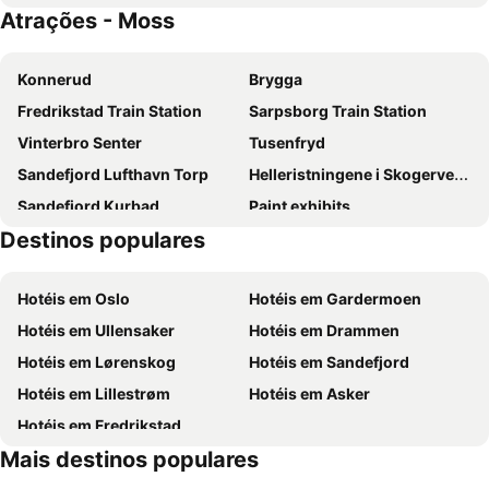
Atrações - Moss
Konnerud
Brygga
Fredrikstad Train Station
Sarpsborg Train Station
Vinterbro Senter
Tusenfryd
Sandefjord Lufthavn Torp
Helleristningene i Skogerveien
Sandefjord Kurbad
Paint exhibits
Destinos populares
Trekanten
Drammen Togstasjon
Søndre Nordstrand
Bragernes Torg
Hotéis em Oslo
Hotéis em Gardermoen
Hotéis em Ullensaker
Hotéis em Drammen
Hotéis em Lørenskog
Hotéis em Sandefjord
Hotéis em Lillestrøm
Hotéis em Asker
Hotéis em Fredrikstad
Mais destinos populares