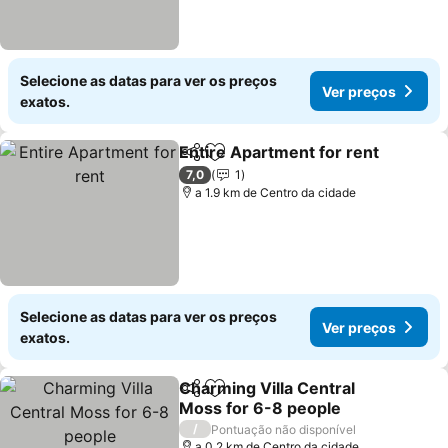
Selecione as datas para ver os preços
Ver preços
exatos.
Entire Apartment for rent
Partilhar
Adicionar aos favoritos
7,0
1
a 1.9 km de Centro da cidade
Selecione as datas para ver os preços
Ver preços
exatos.
Charming Villa Central
Partilhar
Adicionar aos favoritos
Moss for 6-8 people
Ver preços
/
Pontuação não disponível
a 0.2 km de Centro da cidade