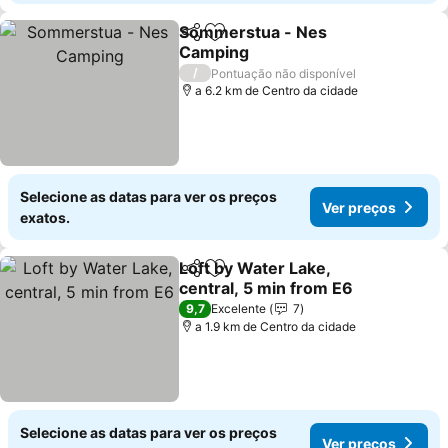
Sommerstua - Nes
Partilhar
Adicionar aos favoritos
Camping
Ver preços
/
Pontuação não disponível
a 6.2 km de Centro da cidade
Selecione as datas para ver os preços
Ver preços
exatos.
Loft by Water Lake,
Partilhar
Adicionar aos favoritos
central, 5 min from E6
Ver preços
9,7
Excelente
7
a 1.9 km de Centro da cidade
Selecione as datas para ver os preços
Ver preços