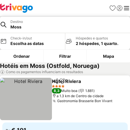
Favoritos
Iniciar
Me
Destino
Moss
Check-in/out
Hóspedes e quartos
Escolha as datas
2 hóspedes, 1 quarto.
Ordenar
Filtrar
Mapa
Hotéis em Moss (Ostfold, Noruega)
Como os pagamentos influenciam os resultados
Hotel Riviera
Partilhar
Adicionar aos favoritos
Ver preços
4 Estrelas
8,3
Muito boa
1.881
a 1.3 km de Centro da cidade
Gastronomia Brasserie Bon Vivant
Ver pre