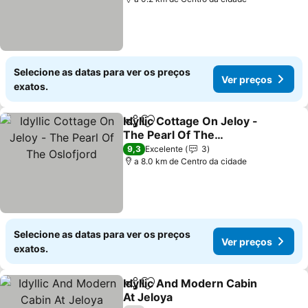
Selecione as datas para ver os preços
Ver preços
exatos.
Idyllic Cottage On Jeloy -
Partilhar
Adicionar aos favoritos
The Pearl Of The
Oslofjord
Ver preços
9,3
Excelente
3
a 8.0 km de Centro da cidade
Selecione as datas para ver os preços
Ver preços
exatos.
Idyllic And Modern Cabin
Partilhar
Adicionar aos favoritos
At Jeloya