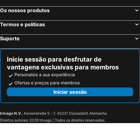
Trondheim, Sor-Trondelag Hotéis
Gardermoen, Akershus Hotéis
Os nossos produtos
Bodø, Nordland Hotéis
Ullensaker, Akershus Hotéis
Flam, Sogn og Fjordane Hotéis
Stavanger, Rogaland Hotéis
Termos e políticas
Suporte
Inicie sessão para desfrutar de
vantagens exclusivas para membros
Personalize a sua experiência
Ofertas e preços para membros
Iniciar sessão
trivago N.V.
, Kesselstraße 5 – 7, 40221 Düsseldorf, Alemanha
Direitos autorais 2026 trivago | Todos os direitos reservados.