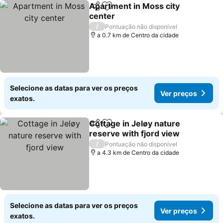
Apartment in Moss city
Partilhar
Adicionar aos favoritos
center
Ver preços
/
Pontuação não disponível
a 0.7 km de Centro da cidade
Selecione as datas para ver os preços
Ver preços
exatos.
Cottage in Jeløy nature
Partilhar
Adicionar aos favoritos
reserve with fjord view
Ver preços
/
Pontuação não disponível
a 4.3 km de Centro da cidade
Selecione as datas para ver os preços
Ver preços
exatos.