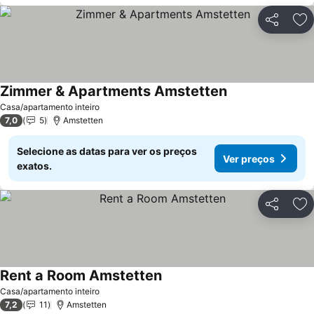
Partilhar
Ad
Zimmer & Apartments Amstetten
Casa/apartamento inteiro
7,0
5
Amstetten
Selecione as datas para ver os preços
Ver preços
exatos.
Partilhar
Ad
Rent a Room Amstetten
Casa/apartamento inteiro
7,2
11
Amstetten