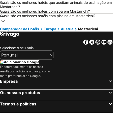
Hotéis em Sangenjo
Hotéis em Vila Nova de Milfontes
Quais são os melhores hotéis que aceitam animais de estimação em
Mostarrichi?
Hotéis em Vilamoura
Hotéis em Vigo
Quais são os melhores hotéis com spa em Mostarrichi?
Quais são os melhores hotéis com piscina em Mostarrichi?
Hotéis em Roma
Hotéis em Centro de Portugal
Hotéis em Sul de Espanha
Hotéis em Málaga
Comparador de Hotéis
Europa
Áustria
Mostarrichi
Hotéis em Maiorca
Hotéis em Andaluzia
Hotéis em Minorca
Hotéis em Ibiza
Facebook
Twitter
Insta
Yo
Hotéis em Ilha do Sal
Hotéis em Galiza
Selecione o seu país
Hotéis em Douro
Hotéis em Costa da Luz
Hotéis em Serra da Estrela
Hotéis em Região de Lisboa
Adicionar no Google
Encontre facilmente os nossos
Hotéis em Costa do Sol
Hotéis em Sardenha
resultados: adicione o trivago como
Hotéis em Tenerife
Hotéis em Cabo Verde
fonte preferencial no Google.
Empresa
Hotéis em São Miguel
Hotéis em Madrid
Os nossos produtos
Termos e políticas