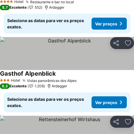
Hotel
Restaurante e bar no local
4 Estrelas
8,7
Excelente
552
Ardagger
Selecione as datas para ver os preços
Ver preços
exatos.
Partilhar
Ad
Gasthof Alpenblick
Hotel
Vistas panorâmicas dos Alpes
3 Estrelas
9,3
Excelente
1.206
Ardagger
Selecione as datas para ver os preços
Ver preços
exatos.
Partilhar
Ad