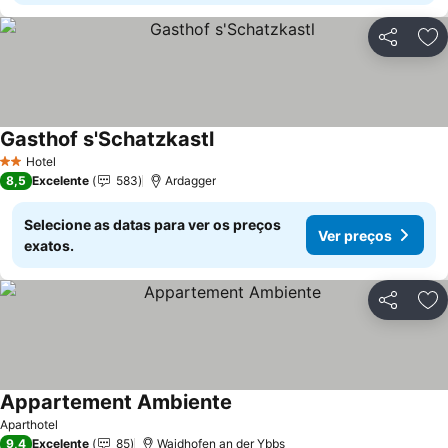
Partilhar
Ad
Gasthof s'Schatzkastl
Hotel
2 Estrelas
8,5
Excelente
583
Ardagger
Selecione as datas para ver os preços
Ver preços
exatos.
Partilhar
Ad
Appartement Ambiente
Aparthotel
9,4
Excelente
85
Waidhofen an der Ybbs