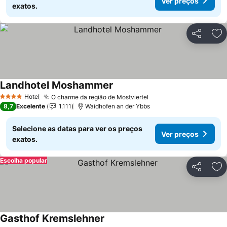
Ver preços
exatos.
Partilhar
Ad
Landhotel Moshammer
Hotel
O charme da região de Mostviertel
4 Estrelas
8,7
Excelente
1.111
Waidhofen an der Ybbs
Selecione as datas para ver os preços
Ver preços
exatos.
Escolha popular
Partilhar
Ad
Gasthof Kremslehner