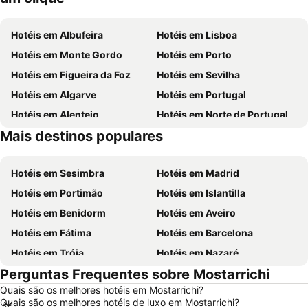
Hotéis em Albufeira
Hotéis em Lisboa
Hotéis em Monte Gordo
Hotéis em Porto
Hotéis em Figueira da Foz
Hotéis em Sevilha
Hotéis em Algarve
Hotéis em Portugal
Hotéis em Alentejo
Hotéis em Norte de Portugal
Mais destinos populares
Hotéis em Madeira
Hotéis em Espanha
Hotéis em Sesimbra
Hotéis em Madrid
Hotéis em Portimão
Hotéis em Islantilla
Hotéis em Benidorm
Hotéis em Aveiro
Hotéis em Fátima
Hotéis em Barcelona
Hotéis em Tróia
Hotéis em Nazaré
Perguntas Frequentes sobre Mostarrichi
Hotéis em Évora
Hotéis em Peniche
Quais são os melhores hotéis em Mostarrichi?
Hotéis em Porto Santo
Hotéis em Isla Canela
Quais são os melhores hotéis de luxo em Mostarrichi?