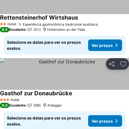
Rettensteinerhof Wirtshaus
Hotel
Experiência gastronômica tradicional austríaca
2 Estrelas
8,5
Excelente
201
Hollenstein an der Ybbs
Selecione as datas para ver os preços
Ver preços
exatos.
Partilhar
Ad
Gasthof zur Donaubrücke
Hotel
3 Estrelas
9,0
Excelente
568
Ardagger
Selecione as datas para ver os preços
Ver preços
exatos.