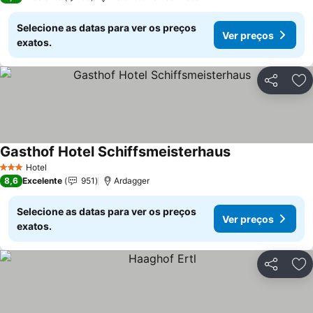
Selecione as datas para ver os preços
Ver preços
exatos.
Partilhar
Ad
Gasthof Hotel Schiffsmeisterhaus
Hotel
3 Estrelas
8,6
Excelente
951
Ardagger
Selecione as datas para ver os preços
Ver preços
exatos.
Partilhar
Ad