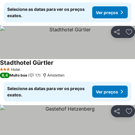
Selecione as datas para ver os preços
Ver preços
exatos.
Partilhar
Ad
Stadthotel Gürtler
Hotel
3 Estrelas
8,4
Muito boa
17
Amstetten
Selecione as datas para ver os preços
Ver preços
exatos.
Partilhar
Ad