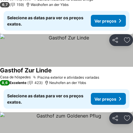
6,7
159
Waidhofen an der Ybbs
Selecione as datas para ver os preços
Ver preços
exatos.
Partilhar
Ad
Gasthof Zur Linde
Casa de hóspedes
Piscina exterior e atividades variadas
8,6
Excelente
423
Neuhofen an der Ybbs
Selecione as datas para ver os preços
Ver preços
exatos.
Partilhar
Ad