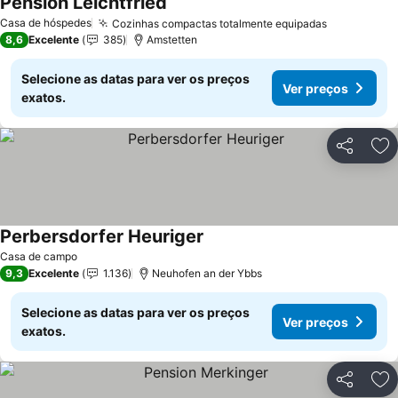
Pension Leichtfried
Casa de hóspedes
Cozinhas compactas totalmente equipadas
8,6
Excelente
385
Amstetten
Selecione as datas para ver os preços
Ver preços
exatos.
Partilhar
Ad
Perbersdorfer Heuriger
Casa de campo
9,3
Excelente
1.136
Neuhofen an der Ybbs
Selecione as datas para ver os preços
Ver preços
exatos.
Partilhar
Ad