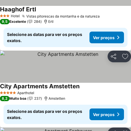
Haaghof Ertl
Hotel
Vistas pitorescas da montanha e da natureza
3 Estrelas
9,5
Excelente
284
Ertl
Selecione as datas para ver os preços
Ver preços
exatos.
Partilhar
Ad
City Apartments Amstetten
Aparthotel
5 Estrelas
8,2
Muito boa
237
Amstetten
Selecione as datas para ver os preços
Ver preços
exatos.