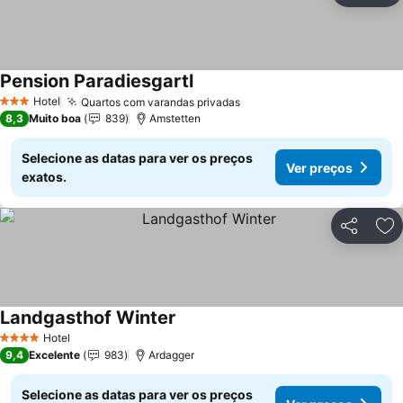
Pension Paradiesgartl
Hotel
Quartos com varandas privadas
3 Estrelas
8,3
Muito boa
839
Amstetten
Selecione as datas para ver os preços
Ver preços
exatos.
Partilhar
Ad
Landgasthof Winter
Hotel
4 Estrelas
9,4
Excelente
983
Ardagger
Selecione as datas para ver os preços