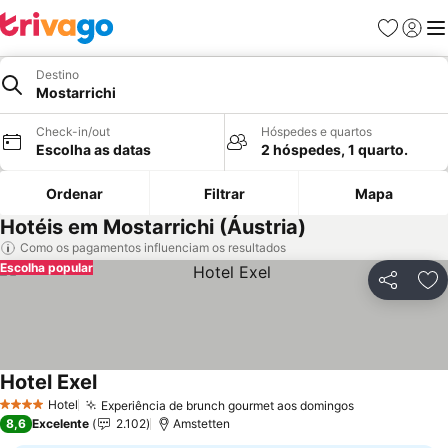
Favoritos
Iniciar
Me
Destino
Mostarrichi
Check-in/out
Hóspedes e quartos
Escolha as datas
2 hóspedes, 1 quarto.
Ordenar
Filtrar
Mapa
Hotéis em Mostarrichi (Áustria)
Como os pagamentos influenciam os resultados
Escolha popular
Partilhar
Ad
Hotel Exel
Hotel
Experiência de brunch gourmet aos domingos
4 Estrelas
8,6
Excelente
2.102
Amstetten