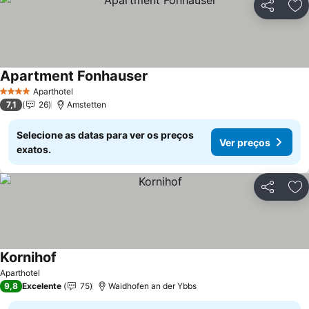
Partilhar
Ad
Apartment Fonhauser
Aparthotel
4 Estrelas
7,1
26
Amstetten
Selecione as datas para ver os preços
Ver preços
exatos.
Partilhar
Ad
Kornihof
Aparthotel
9,8
Excelente
75
Waidhofen an der Ybbs