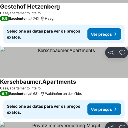
Gestehof Hetzenberg
Casa/apartamento inteiro
9,5
Excelente
74
Haag
Selecione as datas para ver os preços
Ver preços
exatos.
Partilhar
Ad
Kerschbaumer.Apartments
Casa/apartamento inteiro
9,7
Excelente
63
Waidhofen an der Ybbs
Selecione as datas para ver os preços
Ver preços
exatos.