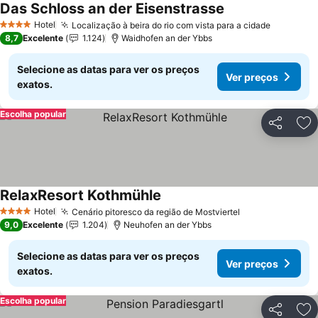
Das Schloss an der Eisenstrasse
Hotel
Localização à beira do rio com vista para a cidade
4 Estrelas
8,7
Excelente
1.124
Waidhofen an der Ybbs
Selecione as datas para ver os preços
Ver preços
exatos.
Escolha popular
Partilhar
Ad
RelaxResort Kothmühle
Hotel
Cenário pitoresco da região de Mostviertel
4 Estrelas
9,0
Excelente
1.204
Neuhofen an der Ybbs
Selecione as datas para ver os preços
Ver preços
exatos.
Escolha popular
Partilhar
Ad