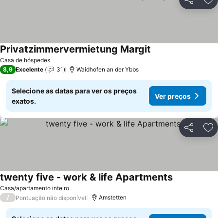
Partilhar
Ad
Privatzimmervermietung Margit
Casa de hóspedes
8,9
Excelente
31
Waidhofen an der Ybbs
Selecione as datas para ver os preços
Ver preços
exatos.
Partilhar
Ad
twenty five - work & life Apartments
Casa/apartamento inteiro
/
Amstetten
Pontuação não disponível