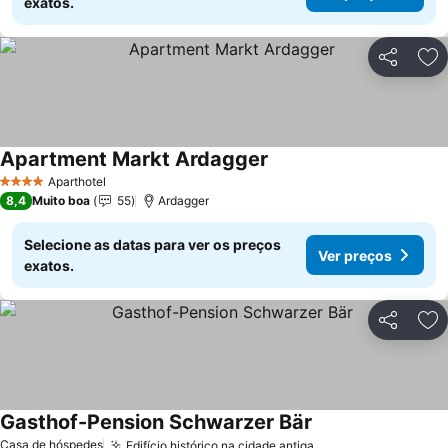
exatos.
Partilhar
Ad
Apartment Markt Ardagger
Aparthotel
4 Estrelas
8,4
Muito boa
55
Ardagger
Selecione as datas para ver os preços
Ver preços
exatos.
Partilhar
Ad
Gasthof-Pension Schwarzer Bär
Casa de hóspedes
Edifício histórico na cidade antiga