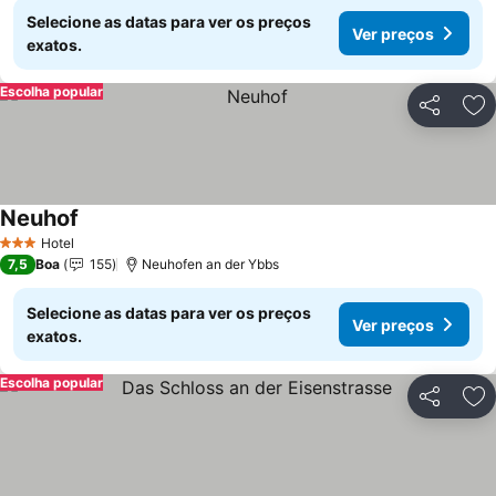
Selecione as datas para ver os preços
Ver preços
exatos.
Escolha popular
Partilhar
Ad
Neuhof
Hotel
3 Estrelas
7,5
Boa
155
Neuhofen an der Ybbs
Selecione as datas para ver os preços
Ver preços
exatos.
Escolha popular
Partilhar
Ad