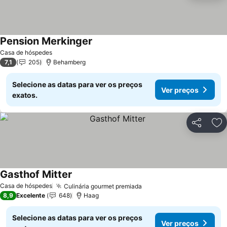
Pension Merkinger
Casa de hóspedes
7,1
205
Behamberg
Selecione as datas para ver os preços
Ver preços
exatos.
Partilhar
Ad
Gasthof Mitter
Casa de hóspedes
Culinária gourmet premiada
8,9
Excelente
648
Haag
Selecione as datas para ver os preços
Ver preços