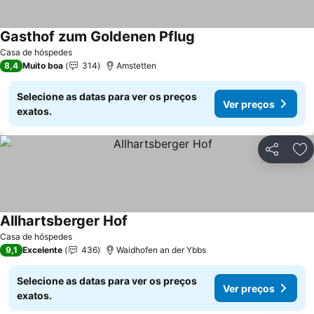
Gasthof zum Goldenen Pflug
Casa de hóspedes
8,4
Muito boa
314
Amstetten
Selecione as datas para ver os preços
Ver preços
exatos.
Partilhar
Ad
Allhartsberger Hof
Casa de hóspedes
9,1
Excelente
436
Waidhofen an der Ybbs
Selecione as datas para ver os preços
Ver preços
exatos.