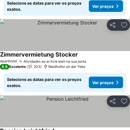
Selecione as datas para ver os preços
Ver preços
exatos.
Partilhar
Ad
Zimmervermietung Stocker
Aparthotel
Atividades ao ar livre bem na sua porta
8,8
Excelente
203
Waidhofen an der Ybbs
Selecione as datas para ver os preços
Ver preços
exatos.
Partilhar
Ad