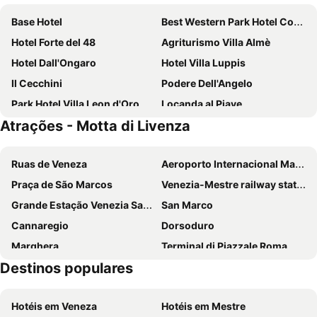
Base Hotel
Best Western Park Hotel Continental
Hotel Forte del 48
Agriturismo Villa Almè
Hotel Dall'Ongaro
Hotel Villa Luppis
Il Cecchini
Podere Dell'Angelo
Park Hotel Villa Leon d'Oro
Locanda al Piave
Atrações - Motta di Livenza
Hotel Spessotto
In Sylvis
Ancora Sport Hotel
Hotel Santin
Ruas de Veneza
Aeroporto Internacional Marco Polo
Praça de São Marcos
Venezia-Mestre railway station
Grande Estação Venezia Santa Lucia
San Marco
Cannaregio
Dorsoduro
Marghera
Terminal di Piazzale Roma
Destinos populares
Grande Canal
Ponte de Rialto
Carnevale di Venezia
Basílica de San Marco
Hotéis em Veneza
Hotéis em Mestre
Aeroporto Treviso
Porto Marghera