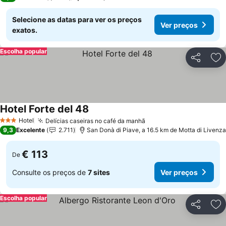
Selecione as datas para ver os preços
Ver preços
exatos.
Escolha popular
Partilhar
Ad
Hotel Forte del 48
Hotel
Delícias caseiras no café da manhã
3 Estrelas
9,3
Excelente
2.711
San Donà di Piave, a 16.5 km de Motta di Livenza
€ 113
De
Consulte os preços de
7 sites
Ver preços
Escolha popular
Partilhar
Ad