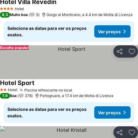
Hotel Villa Revedin
Hotel
4 Estrelas
8,3
Muito boa
5
Gorgo al Monticano, a 4.4 km de Motta di Livenza
Selecione as datas para ver os preços
Ver preços
exatos.
Escolha popular
Partilhar
Ad
Hotel Sport
Hotel
Piscina refrescante no local
2 Estrelas
7,9
Boa
278
Portogruaro, a 17.4 km de Motta di Livenza
Selecione as datas para ver os preços
Ver preços
exatos.
Partilhar
Ad