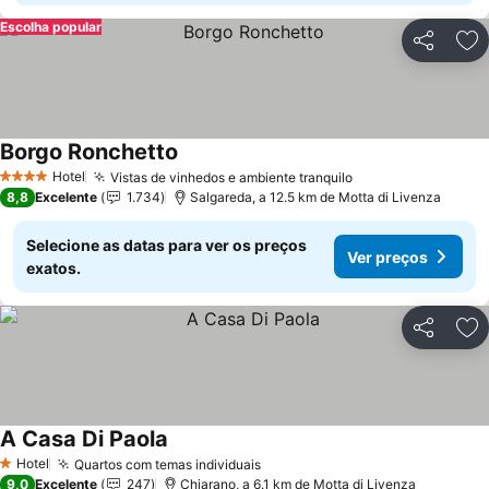
Escolha popular
Partilhar
Ad
Borgo Ronchetto
Hotel
Vistas de vinhedos e ambiente tranquilo
4 Estrelas
8,8
Excelente
1.734
Salgareda, a 12.5 km de Motta di Livenza
Selecione as datas para ver os preços
Ver preços
exatos.
Partilhar
Ad
A Casa Di Paola
Hotel
Quartos com temas individuais
1 Estrelas
9,0
Excelente
247
Chiarano, a 6.1 km de Motta di Livenza