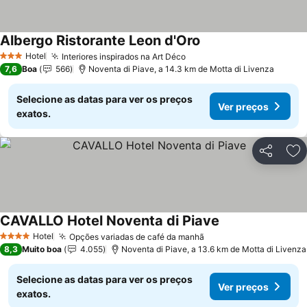
Albergo Ristorante Leon d'Oro
Hotel
Interiores inspirados na Art Déco
3 Estrelas
7,6
Boa
566
Noventa di Piave, a 14.3 km de Motta di Livenza
Selecione as datas para ver os preços
Ver preços
exatos.
Partilhar
Ad
CAVALLO Hotel Noventa di Piave
Hotel
Opções variadas de café da manhã
4 Estrelas
8,3
Muito boa
4.055
Noventa di Piave, a 13.6 km de Motta di Livenza
Selecione as datas para ver os preços
Ver preços
exatos.