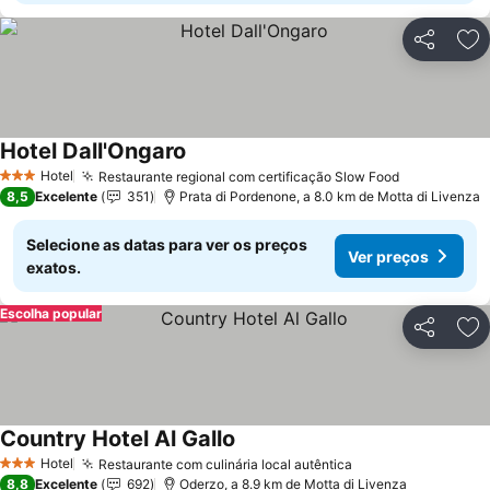
Partilhar
Ad
Hotel Dall'Ongaro
Hotel
Restaurante regional com certificação Slow Food
3 Estrelas
8,5
Excelente
351
Prata di Pordenone, a 8.0 km de Motta di Livenza
Selecione as datas para ver os preços
Ver preços
exatos.
Escolha popular
Partilhar
Ad
Country Hotel Al Gallo
Hotel
Restaurante com culinária local autêntica
3 Estrelas
8,8
Excelente
692
Oderzo, a 8.9 km de Motta di Livenza