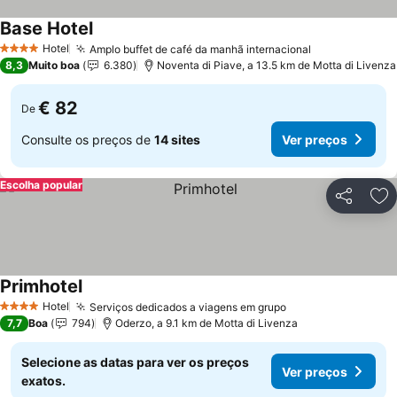
Base Hotel
Hotel
Amplo buffet de café da manhã internacional
4 Estrelas
8,3
Muito boa
6.380
Noventa di Piave, a 13.5 km de Motta di Livenza
€ 82
De
Consulte os preços de
14 sites
Ver preços
Escolha popular
Partilhar
Ad
Primhotel
Hotel
Serviços dedicados a viagens em grupo
4 Estrelas
7,7
Boa
794
Oderzo, a 9.1 km de Motta di Livenza
Selecione as datas para ver os preços
Ver preços
exatos.