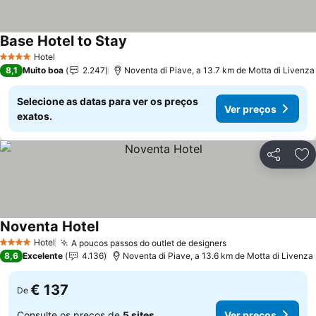
Base Hotel to Stay
Hotel
4 Estrelas
8,1
Muito boa
2.247
Noventa di Piave, a 13.7 km de Motta di Livenza
Selecione as datas para ver os preços
Ver preços
exatos.
Partilhar
Ad
Noventa Hotel
Hotel
A poucos passos do outlet de designers
4 Estrelas
8,6
Excelente
4.136
Noventa di Piave, a 13.6 km de Motta di Livenza
€ 137
De
Consulte os preços de
5 sites
Ver preços