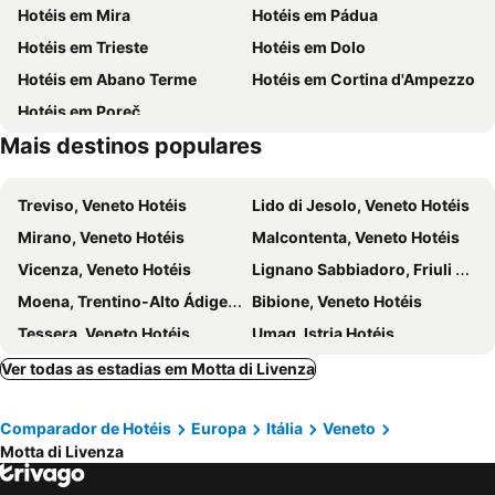
Hotéis em Mira
Hotéis em Pádua
Santa Croce
San Polo
Hotéis em Trieste
Hotéis em Dolo
Giudecca
Palácio Ducal
Hotéis em Abano Terme
Hotéis em Cortina d'Ampezzo
Veneto Designer Outlet
Abbazia Benedettina di Santa Maria in Sylvis
Hotéis em Poreč
Pordenone Fiere
San Fior di Sopra
Mais destinos populares
Santuario della Madonna del Ramoncello
Torre di Fine
Antica Fiera di Santa Lucia
Portegrandi
Treviso, Veneto Hotéis
Lido di Jesolo, Veneto Hotéis
Duna Verde
Rosa Salva
Mirano, Veneto Hotéis
Malcontenta, Veneto Hotéis
Teatro San Gallo
Spiaggia di Levante
Vicenza, Veneto Hotéis
Lignano Sabbiadoro, Friuli Venecia Júlia Hotéis
Venice Simplon Orient Express
Open - Esposizione Internazionale di Sculture ed Installazioni
Moena, Trentino-Alto Ádige Hotéis
Bibione, Veneto Hotéis
Top Ten
Sabbiadoro
Tessera, Veneto Hotéis
Umag, Istria Hotéis
Jesolo, Veneto Hotéis
Cavallino-Treporti, Veneto Hotéis
Ver todas as estadias em Motta di Livenza
Chioggia, Veneto Hotéis
Misurina, Veneto Hotéis
Comparador de Hotéis
Europa
Itália
Veneto
Zambratija, Istria Hotéis
Caorle, Veneto Hotéis
Motta di Livenza
Murano, Veneto Hotéis
Portorož, Obalno-kraška Hotéis
Arabba, Veneto Hotéis
Udine, Friuli Venecia Júlia Hotéis