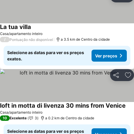
La tua villa
Casa/apartamento inteiro
/
a 3.5 km de Centro da cidade
Pontuação não disponível
Selecione as datas para ver os preços
Ver preços
exatos.
Partilhar
Ad
loft in motta di livenza 30 mins from Venice
Casa/apartamento inteiro
10
Excelente
3
a 0.2 km de Centro da cidade
Selecione as datas para ver os preços