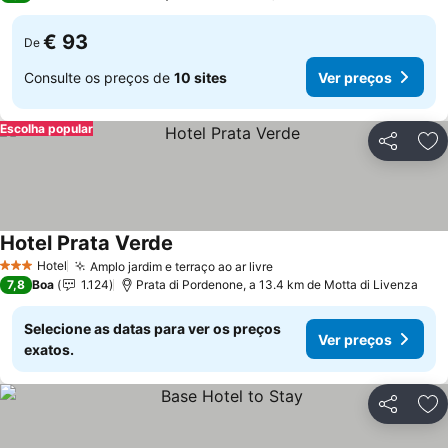
€ 93
De
Consulte os preços de
10 sites
Ver preços
Escolha popular
Partilhar
Ad
Hotel Prata Verde
Hotel
Amplo jardim e terraço ao ar livre
3 Estrelas
7,8
Boa
1.124
Prata di Pordenone, a 13.4 km de Motta di Livenza
Selecione as datas para ver os preços
Ver preços
exatos.
Partilhar
Ad