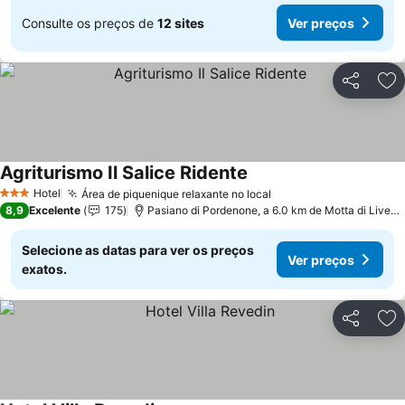
Consulte os preços de
12 sites
Ver preços
Partilhar
Ad
Agriturismo Il Salice Ridente
Hotel
Área de piquenique relaxante no local
3 Estrelas
8,9
Excelente
175
Pasiano di Pordenone, a 6.0 km de Motta di Livenza
Selecione as datas para ver os preços
Ver preços
exatos.
Partilhar
Ad