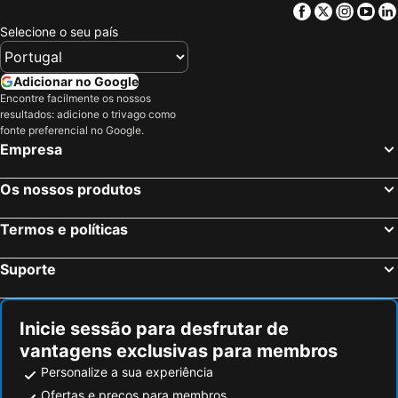
Facebook
Twitter
Insta
Yo
Veneza, Veneto Hotéis
Verona, Veneto Hotéis
Selecione o seu país
Mestre, Veneto Hotéis
Mira, Veneto Hotéis
Sirmione, Lombardia Hotéis
Pádua, Veneto Hotéis
Adicionar no Google
Encontre facilmente os nossos
Dolo, Veneto Hotéis
Abano Terme, Veneto Hotéis
resultados: adicione o trivago como
Cortina d'Ampezzo, Veneto Hotéis
Roma, Lazio Hotéis
fonte preferencial no Google.
Empresa
Milão, Lombardia Hotéis
Florença, Toscana Hotéis
Nápoles, Campanha Hotéis
Bolonha, Emília-Romanha Hotéis
Os nossos produtos
Palermo, Sicília Hotéis
Cagliari, Sardenha Hotéis
Termos e políticas
Suporte
Inicie sessão para desfrutar de
vantagens exclusivas para membros
Personalize a sua experiência
Ofertas e preços para membros