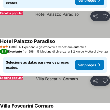
Ver preços
exatos.
Escolha popular
Partilhar
Ad
Hotel Palazzo Paradiso
Hotel
Experiência gastronômica veneziana autêntica
3 Estrelas
8,7
Excelente
598
Meduna di Livenza, a 3.2 km de Motta di Livenza
Selecione as datas para ver os preços
Ver preços
exatos.
Escolha popular
Partilhar
Ad
Villa Foscarini Cornaro