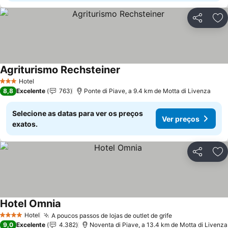
Partilhar
Ad
Agriturismo Rechsteiner
Hotel
3 Estrelas
8,8
Excelente
763
Ponte di Piave, a 9.4 km de Motta di Livenza
Selecione as datas para ver os preços
Ver preços
exatos.
Partilhar
Ad
Hotel Omnia
Hotel
A poucos passos de lojas de outlet de grife
4 Estrelas
9,0
Excelente
4.382
Noventa di Piave, a 13.4 km de Motta di Livenza