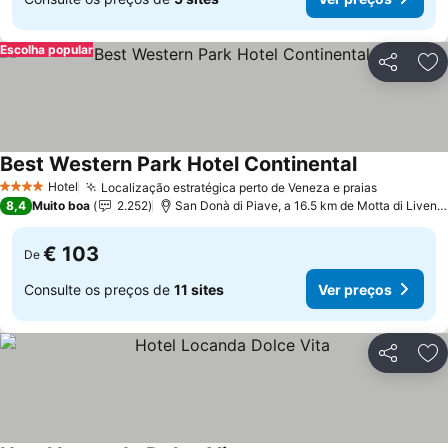
Escolha popular
Partilhar
Ad
Best Western Park Hotel Continental
Hotel
Localização estratégica perto de Veneza e praias
4 Estrelas
8,4
Muito boa
2.252
San Donà di Piave, a 16.5 km de Motta di Livenza
€ 103
De
Consulte os preços de
11 sites
Ver preços
Partilhar
Ad