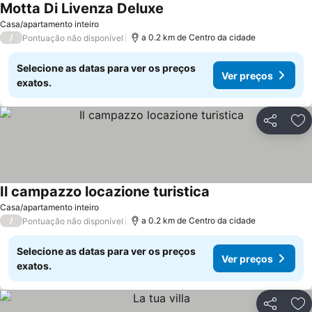
Motta Di Livenza Deluxe
Casa/apartamento inteiro
/
a 0.2 km de Centro da cidade
Pontuação não disponível
Selecione as datas para ver os preços
Ver preços
exatos.
Partilhar
Ad
Il campazzo locazione turistica
Casa/apartamento inteiro
/
a 0.2 km de Centro da cidade
Pontuação não disponível
Selecione as datas para ver os preços
Ver preços
exatos.
Partilhar
Ad