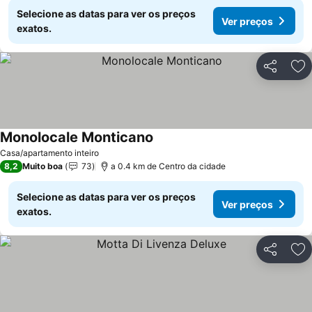
Selecione as datas para ver os preços
Ver preços
exatos.
Partilhar
Ad
Monolocale Monticano
Casa/apartamento inteiro
8,2
Muito boa
73
a 0.4 km de Centro da cidade
Selecione as datas para ver os preços
Ver preços
exatos.
Partilhar
Ad