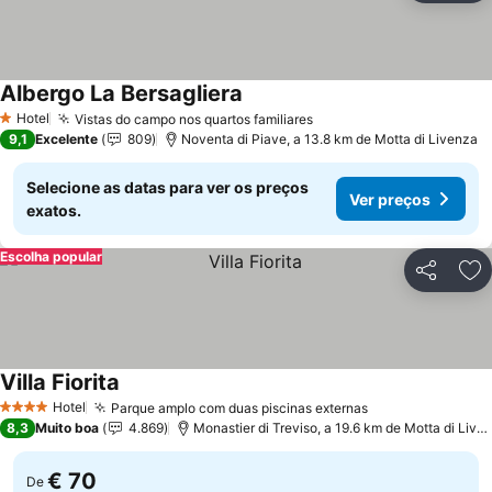
Albergo La Bersagliera
Hotel
Vistas do campo nos quartos familiares
1 Estrelas
9,1
Excelente
809
Noventa di Piave, a 13.8 km de Motta di Livenza
Selecione as datas para ver os preços
Ver preços
exatos.
Escolha popular
Partilhar
Ad
Villa Fiorita
Hotel
Parque amplo com duas piscinas externas
4 Estrelas
8,3
Muito boa
4.869
Monastier di Treviso, a 19.6 km de Motta di Livenza
€ 70
De