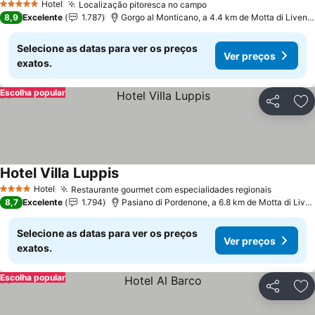
Hotel
Localização pitoresca no campo
5 Estrelas
8,9
Excelente
1.787
Gorgo al Monticano, a 4.4 km de Motta di Livenza
Selecione as datas para ver os preços
Ver preços
exatos.
Escolha popular
Partilhar
Ad
Hotel Villa Luppis
Hotel
Restaurante gourmet com especialidades regionais
4 Estrelas
8,7
Excelente
1.794
Pasiano di Pordenone, a 6.8 km de Motta di Livenza
Selecione as datas para ver os preços
Ver preços
exatos.
Escolha popular
Partilhar
Ad