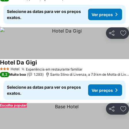
Selecione as datas para ver os preços
Ver preços
exatos.
Partilhar
Ad
Hotel Da Gigi
Hotel
Experiência em restaurante familiar
3 Estrelas
8,2
Muito boa
1.293
Santo Stino di Livenza, a 7.9 km de Motta di Livenza
Selecione as datas para ver os preços
Ver preços
exatos.
Escolha popular
Partilhar
Ad