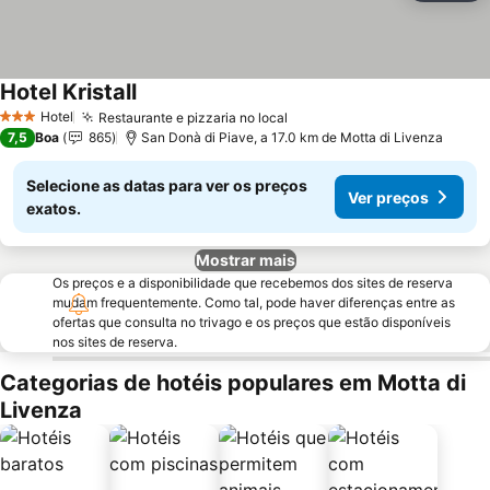
Hotel Kristall
Hotel
Restaurante e pizzaria no local
3 Estrelas
7,5
Boa
865
San Donà di Piave, a 17.0 km de Motta di Livenza
Selecione as datas para ver os preços
Ver preços
exatos.
Mostrar mais
Os preços e a disponibilidade que recebemos dos sites de reserva
mudam frequentemente. Como tal, pode haver diferenças entre as
ofertas que consulta no trivago e os preços que estão disponíveis
nos sites de reserva.
Categorias de hotéis populares em Motta di
Livenza