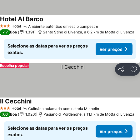
Hotel Al Barco
Hotel
Ambiente autêntico em estilo campestre
3 Estrelas
7,7
Boa
1.391
Santo Stino di Livenza, a 6.2 km de Motta di Livenza
Selecione as datas para ver os preços
Ver preços
exatos.
Escolha popular
Partilhar
Ad
Il Cecchini
Hotel
Culinária aclamada com estrela Michelin
3 Estrelas
7,6
Boa
1.020
Pasiano di Pordenone, a 11.1 km de Motta di Livenza
Selecione as datas para ver os preços
Ver preços
exatos.