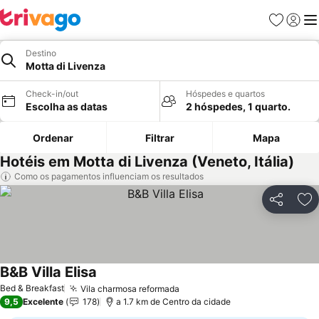
Favoritos
Iniciar
Me
Destino
Motta di Livenza
Check-in/out
Hóspedes e quartos
Escolha as datas
2 hóspedes, 1 quarto.
Ordenar
Filtrar
Mapa
Hotéis em Motta di Livenza (Veneto, Itália)
Como os pagamentos influenciam os resultados
Partilhar
Ad
B&B Villa Elisa
Bed & Breakfast
Vila charmosa reformada
9,5
Excelente
178
a 1.7 km de Centro da cidade