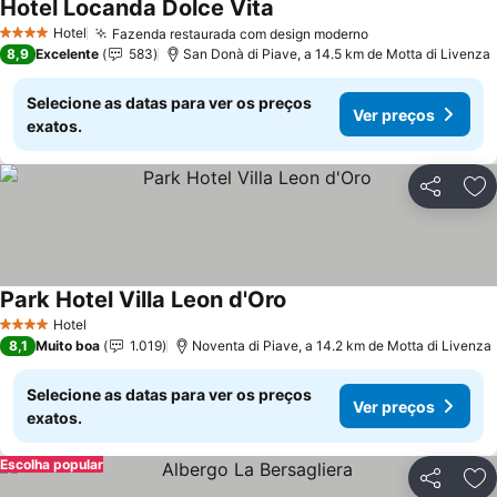
Hotel Locanda Dolce Vita
Hotel
Fazenda restaurada com design moderno
4 Estrelas
8,9
Excelente
583
San Donà di Piave, a 14.5 km de Motta di Livenza
Selecione as datas para ver os preços
Ver preços
exatos.
Partilhar
Ad
Park Hotel Villa Leon d'Oro
Hotel
4 Estrelas
8,1
Muito boa
1.019
Noventa di Piave, a 14.2 km de Motta di Livenza
Selecione as datas para ver os preços
Ver preços
exatos.
Escolha popular
Partilhar
Ad