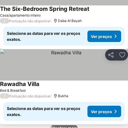
The Six-Bedroom Spring Retreat
Casa/apartamento inteiro
/
Daba Al Bayah
Pontuação não disponível
Selecione as datas para ver os preços
Ver preços
exatos.
Partilhar
Ad
Rawadha Villa
Bed & Breakfast
/
Bukha
Pontuação não disponível
Selecione as datas para ver os preços
Ver preços
exatos.
Mostrar mais