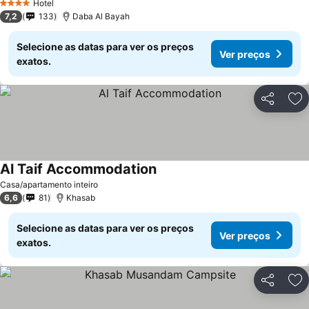
Hotel
4 Estrelas
7,2
133
Daba Al Bayah
Selecione as datas para ver os preços
Ver preços
exatos.
Partilhar
Ad
Al Taif Accommodation
Casa/apartamento inteiro
6,6
81
Khasab
Selecione as datas para ver os preços
Ver preços
exatos.
Partilhar
Ad