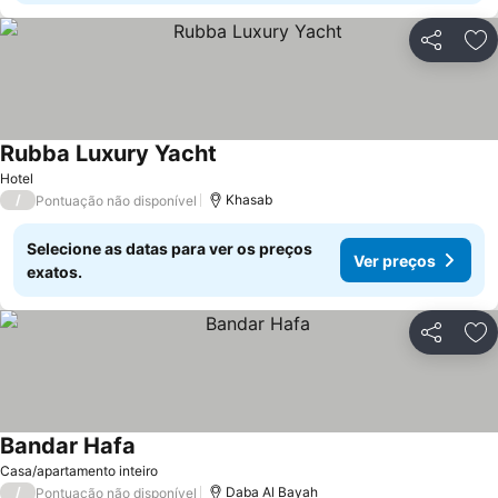
Partilhar
Ad
Rubba Luxury Yacht
Hotel
/
Khasab
Pontuação não disponível
Selecione as datas para ver os preços
Ver preços
exatos.
Partilhar
Ad
Bandar Hafa
Casa/apartamento inteiro
/
Daba Al Bayah
Pontuação não disponível