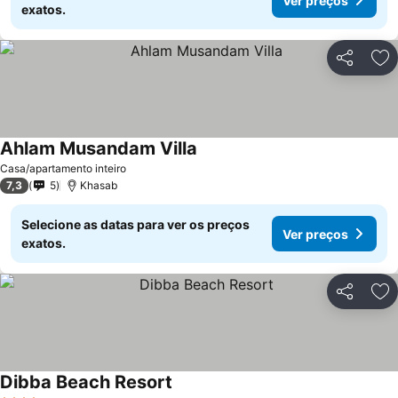
Ver preços
exatos.
Partilhar
Ad
Ahlam Musandam Villa
Casa/apartamento inteiro
7,3
5
Khasab
Selecione as datas para ver os preços
Ver preços
exatos.
Partilhar
Ad
Dibba Beach Resort