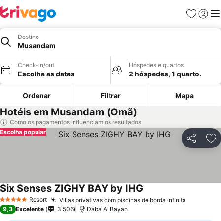
Favoritos
Iniciar
Me
Destino
Musandam
Check-in/out
Hóspedes e quartos
Escolha as datas
2 hóspedes, 1 quarto.
Ordenar
Filtrar
Mapa
Hotéis em Musandam (Omã)
Como os pagamentos influenciam os resultados
Escolha popular
Partilhar
Ad
Six Senses ZIGHY BAY by IHG
Resort
Villas privativas com piscinas de borda infinita
5 Estrelas
9,3
Excelente
3.506
Daba Al Bayah