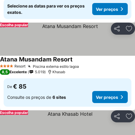
Selecione as datas para ver os preços
Ver preços
exatos.
Escolha popular
Partilhar
Ad
Atana Musandam Resort
Resort
Piscina externa estilo lagoa
4 Estrelas
8,5
Excelente
5.019
Khasab
€ 85
De
Consulte os preços de
6 sites
Ver preços
Escolha popular
Partilhar
Ad