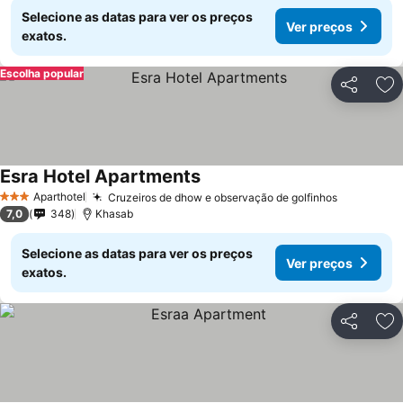
Selecione as datas para ver os preços
Ver preços
exatos.
Escolha popular
Partilhar
Ad
Esra Hotel Apartments
Aparthotel
Cruzeiros de dhow e observação de golfinhos
3 Estrelas
7,0
348
Khasab
Selecione as datas para ver os preços
Ver preços
exatos.
Partilhar
Ad