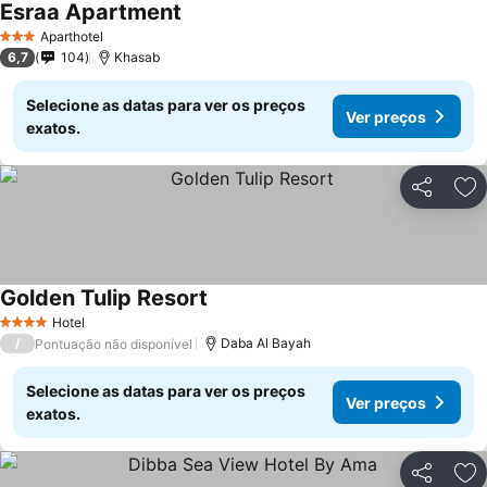
Esraa Apartment
Aparthotel
3 Estrelas
6,7
104
Khasab
Selecione as datas para ver os preços
Ver preços
exatos.
Partilhar
Ad
Golden Tulip Resort
Hotel
4 Estrelas
/
Daba Al Bayah
Pontuação não disponível
Selecione as datas para ver os preços
Ver preços
exatos.
Partilhar
Ad