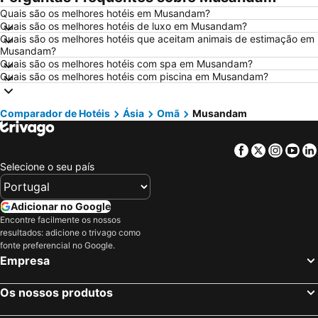
Quais são os melhores hotéis em Musandam?
Hotéis em Porto Santo
Hotéis em Isla Canela
Quais são os melhores hotéis de luxo em Musandam?
Hotéis em Sangenjo
Hotéis em Vila Nova de Milfontes
Quais são os melhores hotéis que aceitam animais de estimação em
Musandam?
Hotéis em Vilamoura
Hotéis em Vigo
Quais são os melhores hotéis com spa em Musandam?
Quais são os melhores hotéis com piscina em Musandam?
Hotéis em Roma
Hotéis em Espanha
Hotéis em Sul de Espanha
Hotéis em Málaga
Comparador de Hotéis
Ásia
Omã
Musandam
Hotéis em Maiorca
Hotéis em Andaluzia
Hotéis em Minorca
Hotéis em Ibiza
Facebook
Twitter
Insta
Yo
Hotéis em Ilha do Sal
Hotéis em Galiza
Selecione o seu país
Hotéis em Douro
Hotéis em Costa da Luz
Hotéis em Serra da Estrela
Hotéis em Região de Lisboa
Adicionar no Google
Encontre facilmente os nossos
Hotéis em Costa do Sol
Hotéis em Sardenha
resultados: adicione o trivago como
Hotéis em Tenerife
Hotéis em Cabo Verde
fonte preferencial no Google.
Empresa
Hotéis em São Miguel
Os nossos produtos