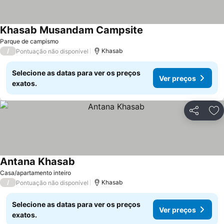
Khasab Musandam Campsite
Parque de campismo
/
Khasab
Pontuação não disponível
Selecione as datas para ver os preços
Ver preços
exatos.
Partilhar
Ad
Antana Khasab
Casa/apartamento inteiro
/
Khasab
Pontuação não disponível
Selecione as datas para ver os preços
Ver preços
exatos.