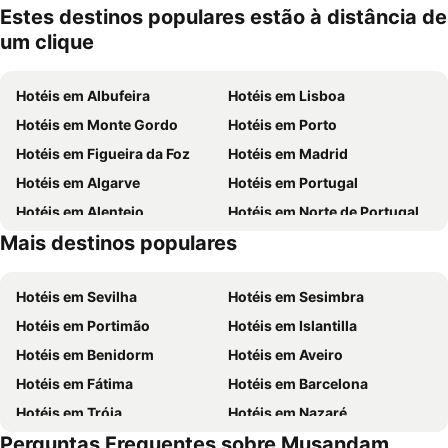
Estes destinos populares estão à distância de
um clique
Hotéis em Albufeira
Hotéis em Lisboa
Hotéis em Monte Gordo
Hotéis em Porto
Hotéis em Figueira da Foz
Hotéis em Madrid
Hotéis em Algarve
Hotéis em Portugal
Hotéis em Alentejo
Hotéis em Norte de Portugal
Mais destinos populares
Hotéis em Madeira
Hotéis em Centro de Portugal
Hotéis em Sevilha
Hotéis em Sesimbra
Hotéis em Portimão
Hotéis em Islantilla
Hotéis em Benidorm
Hotéis em Aveiro
Hotéis em Fátima
Hotéis em Barcelona
Hotéis em Tróia
Hotéis em Nazaré
Perguntas Frequentes sobre Musandam
Hotéis em Évora
Hotéis em Peniche