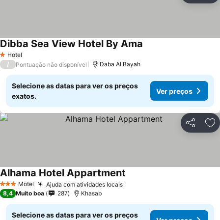
Dibba Sea View Hotel By Ama
Hotel
1 Estrelas
/
Daba Al Bayah
Pontuação não disponível
Selecione as datas para ver os preços
Ver preços
exatos.
Partilhar
Ad
Alhama Hotel Appartment
Motel
Ajuda com atividades locais
3 Estrelas
8,4
Muito boa
287
Khasab
Selecione as datas para ver os preços