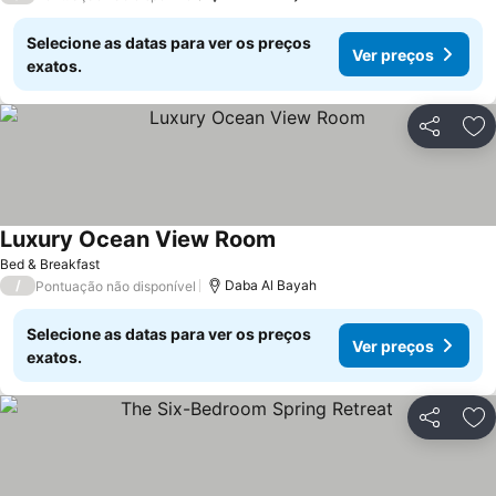
Selecione as datas para ver os preços
Ver preços
exatos.
Partilhar
Ad
Luxury Ocean View Room
Bed & Breakfast
/
Daba Al Bayah
Pontuação não disponível
Selecione as datas para ver os preços
Ver preços
exatos.
Partilhar
Ad