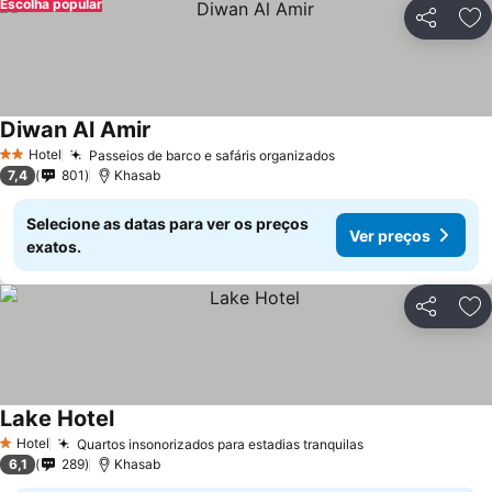
Escolha popular
Partilhar
Ad
Diwan Al Amir
Hotel
Passeios de barco e safáris organizados
2 Estrelas
7,4
801
Khasab
Selecione as datas para ver os preços
Ver preços
exatos.
Partilhar
Ad
Lake Hotel
Hotel
Quartos insonorizados para estadias tranquilas
1 Estrelas
6,1
289
Khasab