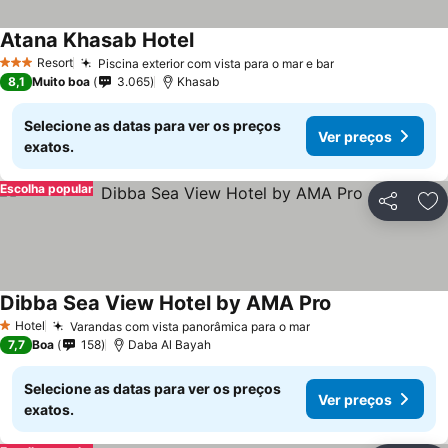
Atana Khasab Hotel
Resort
Piscina exterior com vista para o mar e bar
3 Estrelas
8,1
Muito boa
3.065
Khasab
Selecione as datas para ver os preços
Ver preços
exatos.
Escolha popular
Partilhar
Ad
Dibba Sea View Hotel by AMA Pro
Hotel
Varandas com vista panorâmica para o mar
1 Estrelas
7,7
Boa
158
Daba Al Bayah
Selecione as datas para ver os preços
Ver preços
exatos.