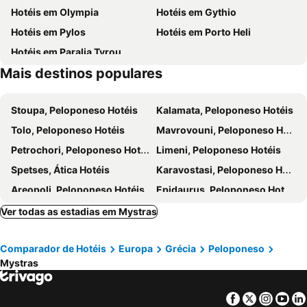
Hotéis em Olympia
Hotéis em Gythio
Gythion Carnival
Traditional Settlement of Issari
Hotéis em Pylos
Hotéis em Porto Heli
Trinison Beach
Pidima
Hotéis em Paralia Tyrou
Traditional Settlement of Agios Nikolaos
Mais destinos populares
Stoupa, Peloponeso Hotéis
Kalamata, Peloponeso Hotéis
Tolo, Peloponeso Hotéis
Mavrovouni, Peloponeso Hotéis
Petrochori, Peloponeso Hotéis
Limeni, Peloponeso Hotéis
Spetses, Ática Hotéis
Karavostasi, Peloponeso Hotéis
Areopoli, Peloponeso Hotéis
Epidaurus, Peloponeso Hotéis
Kyparissia, Peloponeso Hotéis
Zacharo, Peloponeso Hotéis
Ver todas as estadias em Mystras
Drepano, Peloponeso Hotéis
Klitoria, Peloponeso Hotéis
Comparador de Hotéis
Europa
Grécia
Peloponeso
Agios Andreas - Messinia, Peloponeso Hotéis
Kranidi, Peloponeso Hotéis
Mystras
Elafonisos, Peloponeso Hotéis
Messini, Peloponeso Hotéis
Filiatra, Peloponeso Hotéis
Mikri Mantineia, Peloponeso Hotéis
Facebook
Twitter
Insta
Yo