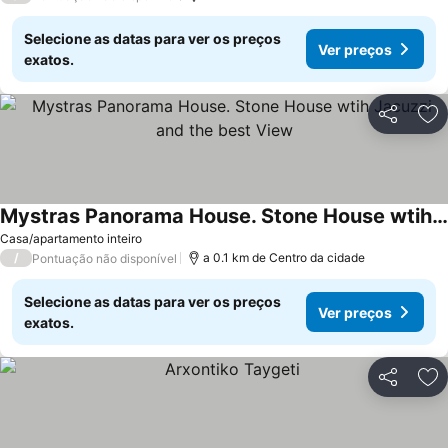
Selecione as datas para ver os preços
Ver preços
exatos.
Partilhar
Ad
Mystras Panorama House. Stone House wtih Jacuzzi and the best View
Ver preços
Casa/apartamento inteiro
/
a 0.1 km de Centro da cidade
Pontuação não disponível
Selecione as datas para ver os preços
Ver preços
exatos.
Partilhar
Ad