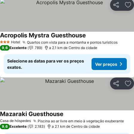
Partilhar
Ad
Acropolis Mystra Guesthouse
Ver preços
Hotel
Quartos com vista para a montanha e pontos turísticos
Ver pr
3 Estrelas
9,6
Excelente
789
a 2.1 km de Centro da cidade
Selecione as datas para ver os preços
Ver preços
exatos.
Partilhar
Ad
Mazaraki Guesthouse
Ver preços
Casa de hóspedes
Piscina ao ar livre em meio à vegetação exuberante
Ver 
9,6
Excelente
2.183
a 2.1 km de Centro da cidade