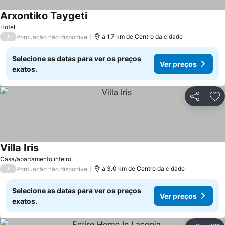
Arxontiko Taygeti
Ver preços
Hotel
/
a 1.7 km de Centro da cidade
Pontuação não disponível
Selecione as datas para ver os preços
Ver preços
exatos.
Partilhar
Ad
Villa Iris
Ver preços
Casa/apartamento inteiro
/
a 3.0 km de Centro da cidade
Pontuação não disponível
Selecione as datas para ver os preços
Ver preços
exatos.