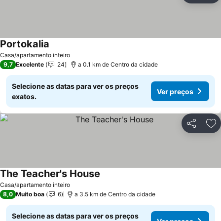
Portokalia
Ver preços
Casa/apartamento inteiro
9,7
Excelente
24
a 0.1 km de Centro da cidade
Selecione as datas para ver os preços
Ver preços
exatos.
Partilhar
Ad
The Teacher's House
Ver preços
Casa/apartamento inteiro
8,0
Muito boa
6
a 3.5 km de Centro da cidade
Selecione as datas para ver os preços