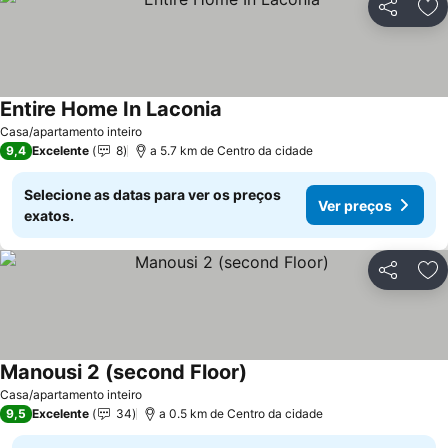
Partilhar
Ad
Entire Home In Laconia
Ver preços
Casa/apartamento inteiro
9,4
Excelente
8
a 5.7 km de Centro da cidade
Selecione as datas para ver os preços
Ver preços
exatos.
Partilhar
Ad
Manousi 2 (second Floor)
Ver preços
Casa/apartamento inteiro
9,5
Excelente
34
a 0.5 km de Centro da cidade