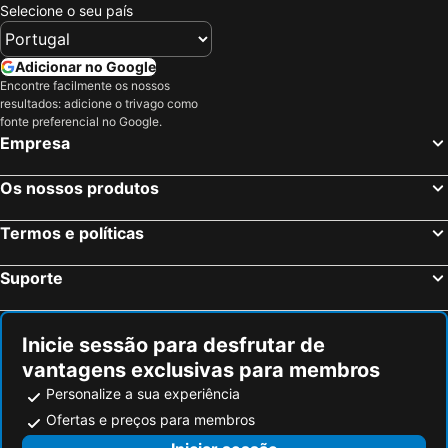
Plepi, Peloponeso Hotéis
Loutraki, Peloponeso Hotéis
Selecione o seu país
Askeli, Ática Hotéis
Nafplio, Peloponeso Hotéis
Kalo Nero, Peloponeso Hotéis
Monemvasia, Peloponeso Hotéis
Adicionar no Google
Encontre facilmente os nossos
Hydra, Ática Hotéis
Skala, Ática Hotéis
resultados: adicione o trivago como
Olympia, Peloponeso Hotéis
Atenas, Ática Hotéis
fonte preferencial no Google.
Empresa
Chania, Creta Hotéis
Mykonos-Town, Sul do Mar Egeu Hotéis
Fira, Sul do Mar Egeu Hotéis
Ixia, Sul do Mar Egeu Hotéis
Os nossos produtos
Chersonissos, Creta Hotéis
Corfu-Cidade, Ilhas Jônicas ou Jónicas Hotéis
Termos e políticas
Oia, Sul do Mar Egeu Hotéis
Imerovigli, Sul do Mar Egeu Hotéis
Suporte
Inicie sessão para desfrutar de
vantagens exclusivas para membros
Personalize a sua experiência
Ofertas e preços para membros