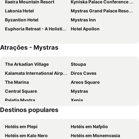
Ilaeira Mountain Resort
Kyniska Palace Conference & Spa
Lakonia Hotel
Mystras Grand Palace Resort & Spa
Byzantion Hotel
Mystras Inn
Euphoria Retreat - A Holistic Wellbeing Destination Spa
Hotel Apollon
Atrações - Mystras
The Arkadian Village
Stoupa
Kalamata International Airport
Diros Caves
The Marina
Areos Square
Central Square
Mystras
Palatia Mystra
Xenia
Destinos populares
Agioi Theodoroi
Kaiadas cave
Walking from Sparta to Mystras
Menelaion
Hotéis em Plepi
Hotéis em Nafplio
Temple of Chalkioikou Athenas
Artemisia
Hotéis em Kalo Nero
Hotéis em Monemvasia
Historical Settlement Kitries
Traditional Settlement of Limeni