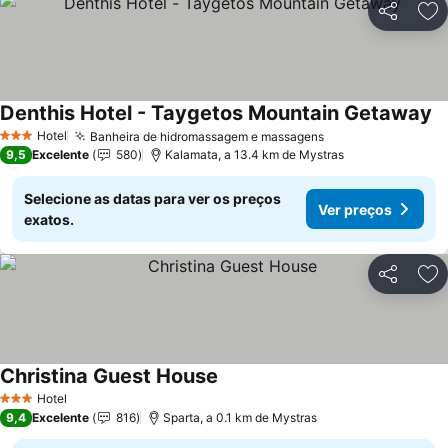
Partilhar
Ad
Denthis Hotel - Taygetos Mountain Getaway
Ve
Hotel
Banheira de hidromassagem e massagens
Ver preços
3 Estrelas
9,5
Excelente
580
Kalamata, a 13.4 km de Mystras
Selecione as datas para ver os preços
Ver preços
exatos.
Partilhar
Ad
Christina Guest House
Ver preços
Hotel
3 Estrelas
9,4
Excelente
816
Sparta, a 0.1 km de Mystras