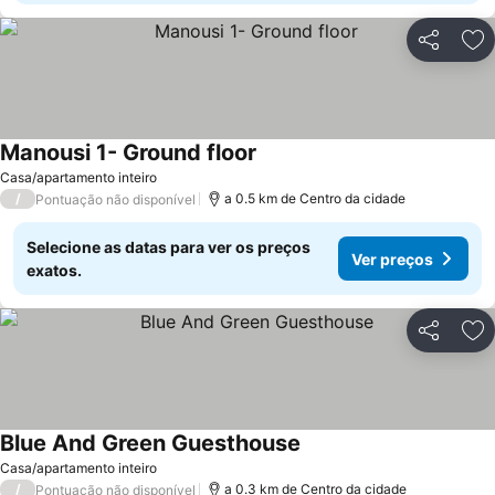
Partilhar
Ad
Manousi 1- Ground floor
Ver preços
Casa/apartamento inteiro
/
a 0.5 km de Centro da cidade
Pontuação não disponível
Selecione as datas para ver os preços
Ver preços
exatos.
Partilhar
Ad
Blue And Green Guesthouse
Ver preços
Casa/apartamento inteiro
/
a 0.3 km de Centro da cidade
Pontuação não disponível