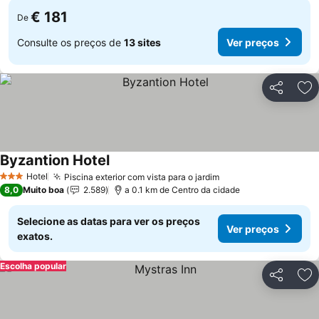
€ 181
De
Consulte os preços de
13 sites
Ver preços
Partilhar
Ad
Byzantion Hotel
Ver preços
Hotel
Piscina exterior com vista para o jardim
Ver preços
3 Estrelas
8,0
Muito boa
2.589
a 0.1 km de Centro da cidade
Selecione as datas para ver os preços
Ver preços
exatos.
Escolha popular
Partilhar
Ad