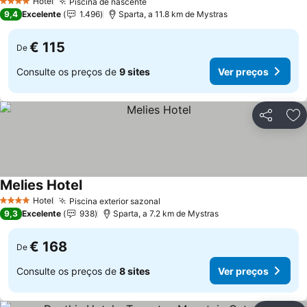
Hotel
Piscina de nascente
Ver preços
4 Estrelas
9,4
Excelente
1.496
Sparta, a 11.8 km de Mystras
€ 115
De
Consulte os preços de
9 sites
Ver preços
Partilhar
Ad
Melies Hotel
Ver preços
Hotel
Piscina exterior sazonal
Ver preços
4 Estrelas
9,3
Excelente
938
Sparta, a 7.2 km de Mystras
€ 168
De
Consulte os preços de
8 sites
Ver preços