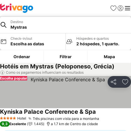
Favoritos
Iniciar
Me
Destino
Mystras
Check-in/out
Hóspedes e quartos
Escolha as datas
2 hóspedes, 1 quarto.
Ordenar
Filtrar
Mapa
Hotéis em Mystras (Peloponeso, Grécia)
Como os pagamentos influenciam os resultados
Escolha popular
Partilhar
Ad
Kyniska Palace Conference & Spa
Ver preços
Hotel
Três piscinas com vista para a montanha
Ver preços
5 Estrelas
9,3
Excelente
1.445
a 1.7 km de Centro da cidade