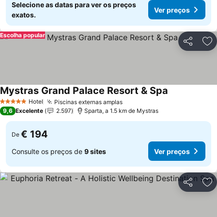
Selecione as datas para ver os preços
Ver preços
exatos.
Escolha popular
Partilhar
Ad
Mystras Grand Palace Resort & Spa
Ver preços
Hotel
Piscinas externas amplas
Ver preços
5 Estrelas
9,6
Excelente
2.597
Sparta, a 1.5 km de Mystras
€ 194
De
Consulte os preços de
9 sites
Ver preços
Partilhar
Ad