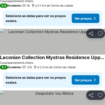
Casa/apartamento inteiro
9,6
Excelente
8
a 0.1 km de Centro da cidade
Selecione as datas para ver os preços
Ver preços
exatos.
Partilhar
Ad
Laconian Collection Mystras Residence Upper Floor
Ver preços
Casa/apartamento inteiro
9,7
Excelente
33
a 0.2 km de Centro da cidade
Selecione as datas para ver os preços
Ver preços
exatos.
Partilhar
Ad