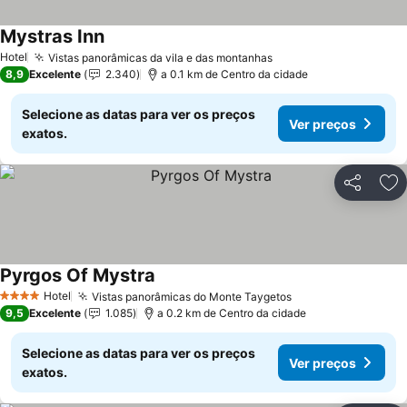
Mystras Inn
Ver preços
Hotel
Vistas panorâmicas da vila e das montanhas
Ver preços
8,9
Excelente
2.340
a 0.1 km de Centro da cidade
Selecione as datas para ver os preços
Ver preços
exatos.
Partilhar
Ad
Pyrgos Of Mystra
Ver preços
Hotel
Vistas panorâmicas do Monte Taygetos
Ver preços
4 Estrelas
9,5
Excelente
1.085
a 0.2 km de Centro da cidade
Selecione as datas para ver os preços
Ver preços
exatos.