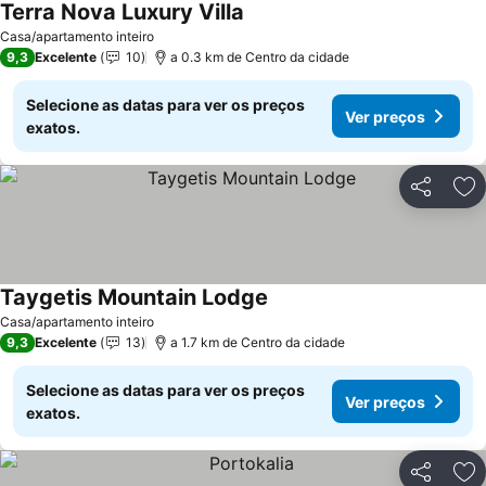
Terra Nova Luxury Villa
Ver preços
Casa/apartamento inteiro
9,3
Excelente
10
a 0.3 km de Centro da cidade
Selecione as datas para ver os preços
Ver preços
exatos.
Partilhar
Ad
Taygetis Mountain Lodge
Ver preços
Casa/apartamento inteiro
9,3
Excelente
13
a 1.7 km de Centro da cidade
Selecione as datas para ver os preços
Ver preços
exatos.
Partilhar
Ad