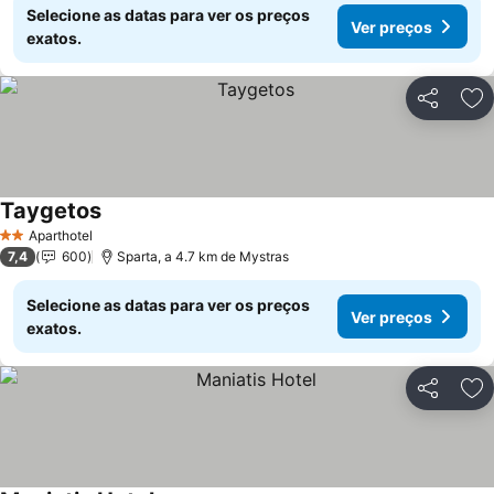
Selecione as datas para ver os preços
Ver preços
exatos.
Partilhar
Ad
Taygetos
Ver preços
Aparthotel
2 Estrelas
7,4
600
Sparta, a 4.7 km de Mystras
Selecione as datas para ver os preços
Ver preços
exatos.
Partilhar
Ad