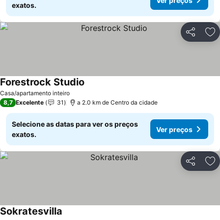
Ver preços
exatos.
Partilhar
Ad
Forestrock Studio
Ver preços
Casa/apartamento inteiro
8,7
Excelente
31
a 2.0 km de Centro da cidade
Selecione as datas para ver os preços
Ver preços
exatos.
Partilhar
Ad
Sokratesvilla
Ver preços