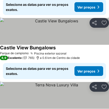
Selecione as datas para ver os preços
Ver preços
exatos.
Partilhar
Ad
Castle View Bungalows
Ver preços
Parque de campismo
Piscina exterior sazonal
Ver preços
8,9
Excelente
765
a 0.6 km de Centro da cidade
Selecione as datas para ver os preços
Ver preços
exatos.
Partilhar
Ad