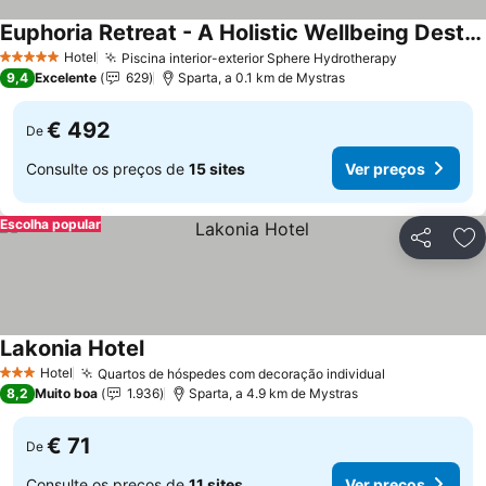
Euphoria Retreat - A Holistic Wellbeing Destination Spa
Ver preços
Hotel
Piscina interior-exterior Sphere Hydrotherapy
Ver preços
5 Estrelas
9,4
Excelente
629
Sparta, a 0.1 km de Mystras
€ 492
De
Consulte os preços de
15 sites
Ver preços
Escolha popular
Partilhar
Ad
Lakonia Hotel
Ver preços
Hotel
Quartos de hóspedes com decoração individual
Ver preços
3 Estrelas
8,2
Muito boa
1.936
Sparta, a 4.9 km de Mystras
€ 71
De
Consulte os preços de
11 sites
Ver preços