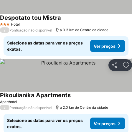
Despotato tou Mistra
Ver preços
Hotel
3 Estrelas
/
a 0.3 km de Centro da cidade
Pontuação não disponível
Selecione as datas para ver os preços
Ver preços
exatos.
Partilhar
Ad
Pikoulianika Apartments
Ver preços
Aparthotel
/
a 2.0 km de Centro da cidade
Pontuação não disponível
Selecione as datas para ver os preços
Ver preços
exatos.