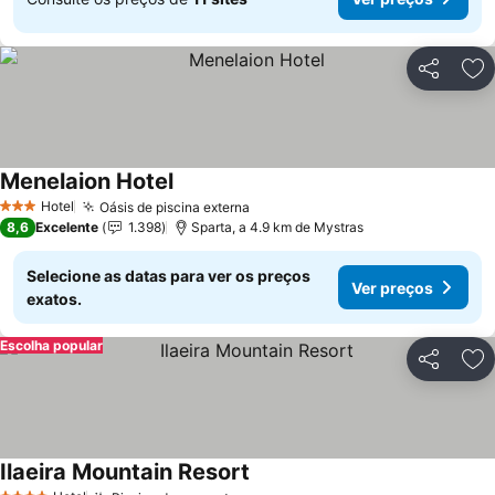
Partilhar
Ad
Menelaion Hotel
Ver preços
Hotel
Oásis de piscina externa
Ver preços
3 Estrelas
8,6
Excelente
1.398
Sparta, a 4.9 km de Mystras
Selecione as datas para ver os preços
Ver preços
exatos.
Escolha popular
Partilhar
Ad
Ilaeira Mountain Resort
Ver preços