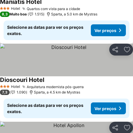
Maniatis Hotel
Ver preços
Hotel
Quartos com vista para a cidade
Ver preços
3 Estrelas
8,3
Muito boa
1.515
Sparta, a 5.0 km de Mystras
Selecione as datas para ver os preços
Ver preços
exatos.
Partilhar
Ad
Dioscouri Hotel
Ver preços
Hotel
Arquitetura modernista pós-guerra
Ver preços
3 Estrelas
7,3
1.090
Sparta, a 4.5 km de Mystras
Selecione as datas para ver os preços
Ver preços
exatos.
Partilhar
Ad