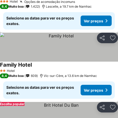
Hotel
Opções de acomodação incomuns
Ver preços
3 Estrelas
8,4
Muito boa
1.422
Lascelle, a 19.7 km de Narnhac
Selecione as datas para ver os preços
Ver preços
exatos.
Partilhar
Ad
Family Hotel
Ver preços
Hotel
2 Estrelas
8,4
Muito boa
609
Vic-sur-Cère, a 13.6 km de Narnhac
Selecione as datas para ver os preços
Ver preços
exatos.
Escolha popular
Partilhar
Ad