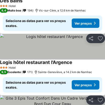
Des Bains
Ver preços
Hotel
3 Estrelas
8,4
Muito boa
194
Vic-sur-Cère, a 12.6 km de Narnhac
Selecione as datas para ver os preços
Ver preços
exatos.
Partilhar
Ad
Logis hôtel restaurant l'Argence
Ver preços
Hotel
3 Estrelas
9,5
Excelente
171
Sainte-Geneviève, a 14.2 km de Narnhac
Selecione as datas para ver os preços
Ver preços
exatos.
Partilhar
Ad