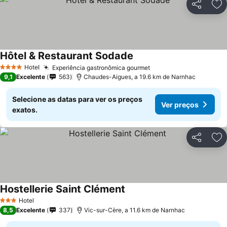
Partilhar
Ad
Hôtel & Restaurant Sodade
Ver preços
Hotel
Experiência gastronômica gourmet
Ver preços
4 Estrelas
9,1
Excelente
563
Chaudes-Aigues, a 19.6 km de Narnhac
Selecione as datas para ver os preços
Ver preços
exatos.
Partilhar
Ad
Hostellerie Saint Clément
Ver preços
Hotel
3 Estrelas
8,5
Excelente
337
Vic-sur-Cère, a 11.6 km de Narnhac