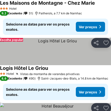
Les Maisons de Montagne - Chez Marie
Ver preç
Hotel
3 Estrelas
9,2
Excelente
51
Pailherols, a 7.7 km de Narnhac
Selecione as datas para ver os preços
Ver preços
exatos.
Escolha popular
Partilhar
Ad
Logis Hôtel Le Griou
Ver preços
Hotel
Vistas da montanha de varandas privativas
Ver preços
2 Estrelas
8,6
Excelente
490
Saint-Jacques-des-Blats, a 14.8 km de Narnhac
Selecione as datas para ver os preços
Ver preços
exatos.
Partilhar
Ad