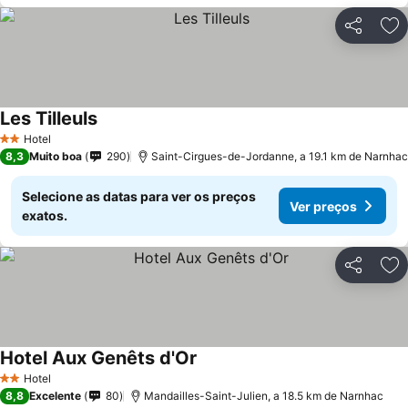
Partilhar
Ad
Les Tilleuls
Ver preços
Hotel
2 Estrelas
8,3
Muito boa
290
Saint-Cirgues-de-Jordanne, a 19.1 km de Narnhac
Selecione as datas para ver os preços
Ver preços
exatos.
Partilhar
Ad
Hotel Aux Genêts d'Or
Ver preços
Hotel
2 Estrelas
8,8
Excelente
80
Mandailles-Saint-Julien, a 18.5 km de Narnhac