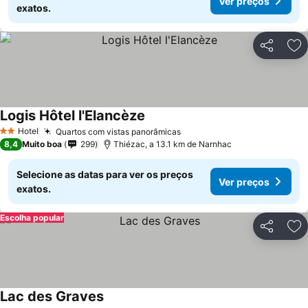
Ver preços
exatos.
Partilhar
Ad
Logis Hôtel l'Elancèze
Ver preços
Hotel
Quartos com vistas panorâmicas
Ver preços
2 Estrelas
8,4
Muito boa
299
Thiézac, a 13.1 km de Narnhac
Selecione as datas para ver os preços
Ver preços
exatos.
Escolha popular
Partilhar
Ad
Lac des Graves
Ver preços