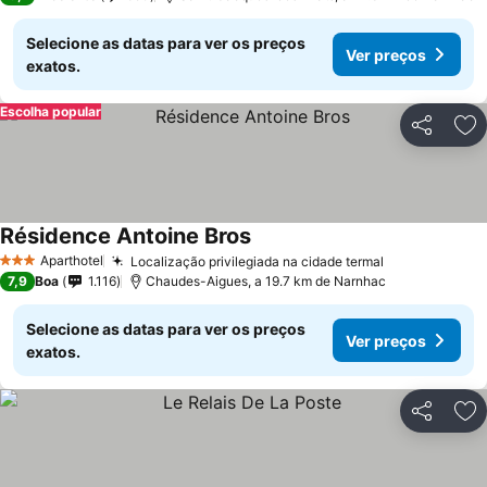
Selecione as datas para ver os preços
Ver preços
exatos.
Escolha popular
Partilhar
Ad
Résidence Antoine Bros
Ver preços
Aparthotel
Localização privilegiada na cidade termal
Ver preços
3 Estrelas
7,9
Boa
1.116
Chaudes-Aigues, a 19.7 km de Narnhac
Selecione as datas para ver os preços
Ver preços
exatos.
Partilhar
Ad