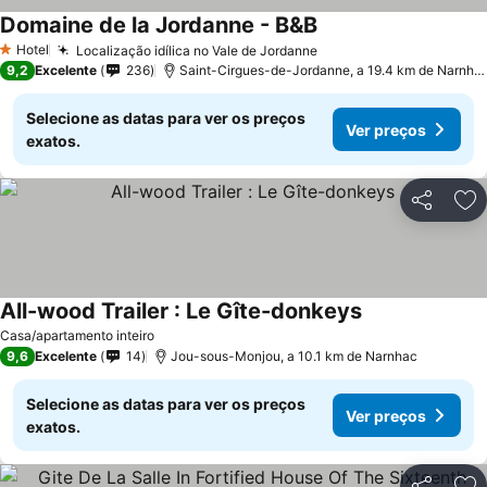
Domaine de la Jordanne - B&B
Ver preços
Hotel
Localização idílica no Vale de Jordanne
Ver preços
1 Estrelas
9,2
Excelente
236
Saint-Cirgues-de-Jordanne, a 19.4 km de Narnha
Selecione as datas para ver os preços
Ver preços
exatos.
Partilhar
Ad
All-wood Trailer : Le Gîte-donkeys
Ver preços
Casa/apartamento inteiro
9,6
Excelente
14
Jou-sous-Monjou, a 10.1 km de Narnhac
Selecione as datas para ver os preços
Ver preços
exatos.