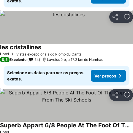
exatos.
Partilhar
Ad
les cristallines
Ver preços
Hotel
Vistas excepcionais do Plomb du Cantal
Ver preços
8,5
Excelente
54
Laveissière, a 17.2 km de Narnhac
Selecione as datas para ver os preços
Ver preços
exatos.
Partilhar
Ad
Superb Appart 6/8 People At The Foot Of The Slopes From The Ski Schools
Ver preços
Hotel