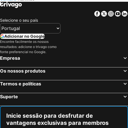
Fournels, Languedoque Rossilhão Hotéis
Florentin-la-Capelle, Médios Pirinéus Hotéis
Salers, Auvergne Hotéis
Rézentières, Auvergne Hotéis
Facebook
Twitter
Insta
Yo
Clermont-Ferrand, Auvergne Hotéis
Montluçon, Auvergne Hotéis
Selecione o seu país
Vichy, Auvergne Hotéis
Riom, Auvergne Hotéis
Saint-Étienne, Ródano-Alpes Hotéis
Issoire, Auvergne Hotéis
Adicionar no Google
Encontre facilmente os nossos
Avermes, Auvergne Hotéis
Saint-Victor, Auvergne Hotéis
resultados: adicione o trivago como
Moulins, Auvergne Hotéis
Paris, França Hotéis
fonte preferencial no Google.
Empresa
Nice, Provença-Alpes-Costa Azul Hotéis
Coupvray, França Hotéis
Estrasburgo, Alsácia Hotéis
Bordéus, Aquitânia Hotéis
Os nossos produtos
Montévrain, França Hotéis
Serris, França Hotéis
Termos e políticas
Colmar, Alsácia Hotéis
Magny le Hongre, França Hotéis
Suporte
Inicie sessão para desfrutar de
vantagens exclusivas para membros