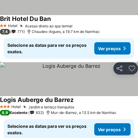
Brit Hotel Du Ban
Ver preços
Hotel
Acesso direto ao spa termal
Ver preços
2 Estrelas
7,4
771
Chaudes-Aigues, a 19.7 km de Narnhac
Selecione as datas para ver os preços
Ver preços
exatos.
Partilhar
Ad
Logis Auberge du Barrez
Ver preços
Hotel
Jardim e terraço tranquilos
Ver preços
3 Estrelas
8,9
Excelente
832
Mur-de-Barrez, a 13.5 km de Narnhac
Selecione as datas para ver os preços
Ver preços
exatos.