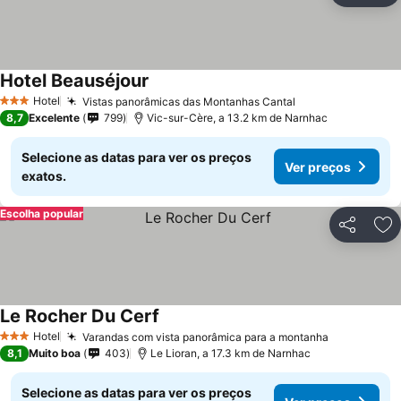
Hotel Beauséjour
Ver preços
Hotel
Vistas panorâmicas das Montanhas Cantal
Ver preços
3 Estrelas
8,7
Excelente
799
Vic-sur-Cère, a 13.2 km de Narnhac
Selecione as datas para ver os preços
Ver preços
exatos.
Escolha popular
Partilhar
Ad
Le Rocher Du Cerf
Ver preços
Hotel
Varandas com vista panorâmica para a montanha
Ver preços
3 Estrelas
8,1
Muito boa
403
Le Lioran, a 17.3 km de Narnhac
Selecione as datas para ver os preços