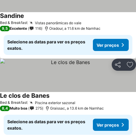
Sandine
Ver preços
Bed & Breakfast
Vistas panorâmicas do vale
Ver preços
9,5
Excelente
116
Oradour, a 11.6 km de Narnhac
Selecione as datas para ver os preços
Ver preços
exatos.
Partilhar
Ad
Le clos de Banes
Ver preços
Bed & Breakfast
Piscina exterior sazonal
Ver preços
8,4
Muito boa
275
Graissac, a 13.6 km de Narnhac
Selecione as datas para ver os preços
Ver preços
exatos.