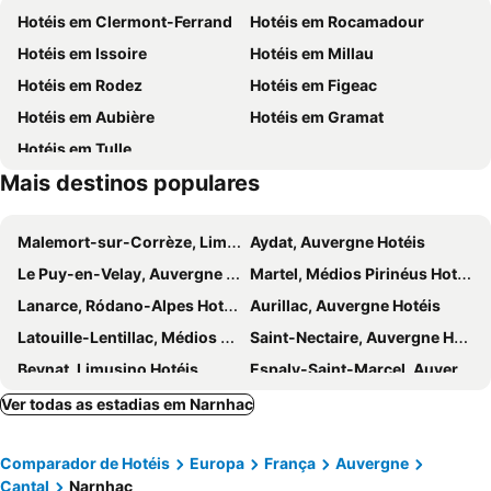
Hotéis em Clermont-Ferrand
Hotéis em Rocamadour
Hotéis em Issoire
Hotéis em Millau
Hotéis em Rodez
Hotéis em Figeac
Hotéis em Aubière
Hotéis em Gramat
Hotéis em Tulle
Mais destinos populares
Malemort-sur-Corrèze, Limusino Hotéis
Aydat, Auvergne Hotéis
Le Puy-en-Velay, Auvergne Hotéis
Martel, Médios Pirinéus Hotéis
Lanarce, Ródano-Alpes Hotéis
Aurillac, Auvergne Hotéis
Latouille-Lentillac, Médios Pirinéus Hotéis
Saint-Nectaire, Auvergne Hotéis
Beynat, Limusino Hotéis
Espaly-Saint-Marcel, Auvergne Hotéis
Langogne, Languedoque Rossilhão Hotéis
Bar, Limusino Hotéis
Ver todas as estadias em Narnhac
Meyronne, Médios Pirinéus Hotéis
Cuzance, Médios Pirinéus Hotéis
Comparador de Hotéis
Europa
França
Auvergne
Laguiole, Médios Pirinéus Hotéis
Saint-Flour, Auvergne Hotéis
Cantal
Narnhac