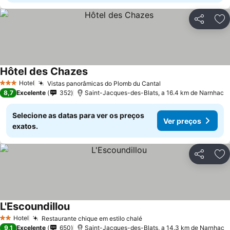
Partilhar
Ad
Hôtel des Chazes
Ver preços
Hotel
Vistas panorâmicas do Plomb du Cantal
Ver preços
3 Estrelas
8,7
Excelente
352
Saint-Jacques-des-Blats, a 16.4 km de Narnhac
Selecione as datas para ver os preços
Ver preços
exatos.
Partilhar
Ad
L'Escoundillou
Ver preços
Hotel
Restaurante chique em estilo chalé
Ver preços
2 Estrelas
9,1
Excelente
650
Saint-Jacques-des-Blats, a 14.3 km de Narnhac