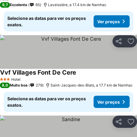
9,7
Excelente
65
Laveissière, a 17.4 km de Narnhac
Selecione as datas para ver os preços
Ver preços
exatos.
Partilhar
Ad
Vvf Villages Font De Cere
Ver preços
Hotel
3 Estrelas
8,0
Muito boa
279
Saint-Jacques-des-Blats, a 17.7 km de Narnhac
Selecione as datas para ver os preços
Ver preços
exatos.
Partilhar
Ad