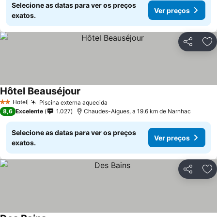
Selecione as datas para ver os preços
Ver preços
exatos.
Partilhar
Ad
Hôtel Beauséjour
Ver preços
Hotel
Piscina externa aquecida
Ver preços
2 Estrelas
8,6
Excelente
1.027
Chaudes-Aigues, a 19.6 km de Narnhac
Selecione as datas para ver os preços
Ver preços
exatos.
Partilhar
Ad