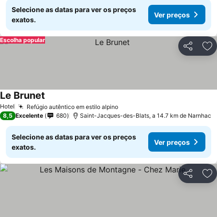
Selecione as datas para ver os preços
Ver preços
exatos.
Escolha popular
Partilhar
Ad
Le Brunet
Ver preços
Hotel
Refúgio autêntico em estilo alpino
Ver preços
8,5
Excelente
680
Saint-Jacques-des-Blats, a 14.7 km de Narnhac
Selecione as datas para ver os preços
Ver preços
exatos.
Partilhar
Ad