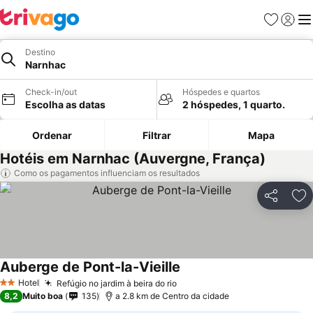
Favoritos
Iniciar
Me
Destino
Narnhac
Check-in/out
Hóspedes e quartos
Escolha as datas
2 hóspedes, 1 quarto.
Ordenar
Filtrar
Mapa
Hotéis em Narnhac (Auvergne, França)
Como os pagamentos influenciam os resultados
Partilhar
Ad
Auberge de Pont-la-Vieille
Ver preços
Hotel
Refúgio no jardim à beira do rio
Ver preços
2 Estrelas
8,2
Muito boa
135
a 2.8 km de Centro da cidade