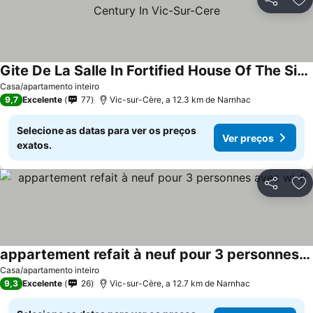
Partilhar
Ad
Gite De La Salle In Fortified House Of The Sixteenth Century In Vic-Sur-Cere
Ver preços
Casa/apartamento inteiro
9,7
Excelente
77
Vic-sur-Cère, a 12.3 km de Narnhac
Selecione as datas para ver os preços
Ver preços
exatos.
Partilhar
Ad
appartement refait à neuf pour 3 personnes avec wi-fi
Ver preços
Casa/apartamento inteiro
9,3
Excelente
26
Vic-sur-Cère, a 12.7 km de Narnhac