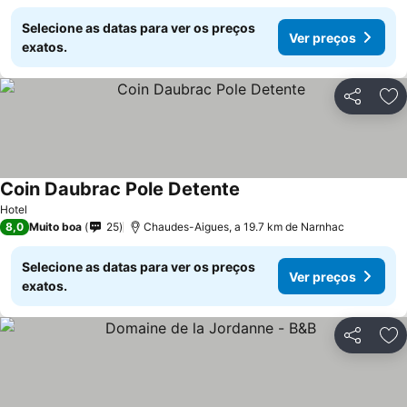
Selecione as datas para ver os preços
Ver preços
exatos.
Partilhar
Ad
Coin Daubrac Pole Detente
Ver preços
Hotel
8,0
Muito boa
25
Chaudes-Aigues, a 19.7 km de Narnhac
Selecione as datas para ver os preços
Ver preços
exatos.
Partilhar
Ad