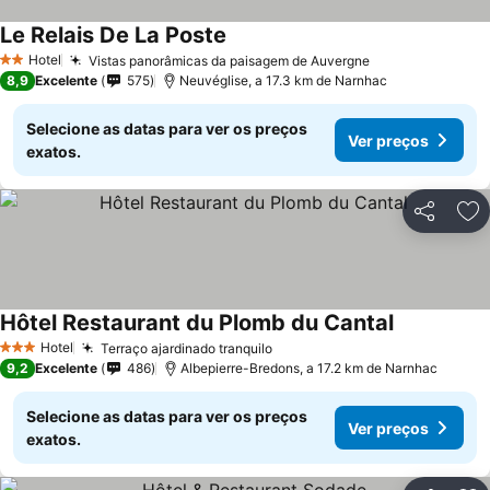
Le Relais De La Poste
Ver preços
Hotel
Vistas panorâmicas da paisagem de Auvergne
Ver preços
2 Estrelas
8,9
Excelente
575
Neuvéglise, a 17.3 km de Narnhac
Selecione as datas para ver os preços
Ver preços
exatos.
Partilhar
Ad
Hôtel Restaurant du Plomb du Cantal
Ver preços
Hotel
Terraço ajardinado tranquilo
Ver preços
3 Estrelas
9,2
Excelente
486
Albepierre-Bredons, a 17.2 km de Narnhac
Selecione as datas para ver os preços
Ver preços
exatos.