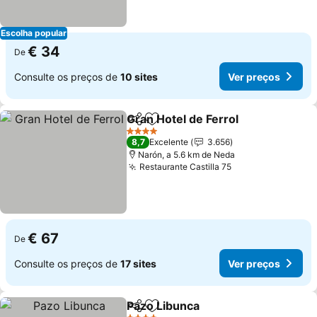
Escolha popular
€ 34
De
Consulte os preços de
10 sites
Ver preços
Gran Hotel de Ferrol
Partilhar
Adicionar aos favoritos
Ver p
4 Estrelas
8,7
Excelente
3.656
Narón, a 5.6 km de Neda
Restaurante Castilla 75
Ver preços
€ 67
De
Consulte os preços de
17 sites
Ver preços
Pazo Libunca
Partilhar
Adicionar aos favoritos
Ver preços