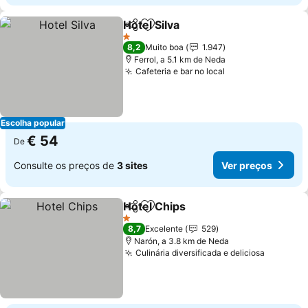
Hotel Silva
Partilhar
Adicionar aos favoritos
Ver preços
1 Estrelas
8,2
Muito boa
1.947
Ferrol, a 5.1 km de Neda
Cafeteria e bar no local
Ver preços
Escolha popular
€ 54
De
Consulte os preços de
3 sites
Ver preços
Hotel Chips
Partilhar
Adicionar aos favoritos
Ver preços
1 Estrelas
8,7
Excelente
529
Narón, a 3.8 km de Neda
Culinária diversificada e deliciosa
Ver pre