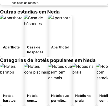
nos sites de reserva.
Outras estadias em Neda
Aparthotel
Casa de
Aparthotel
hóspedes
Categorias de hotéis populares em Neda
Hotéis
Hotéis
Hotéis que
Hotéis na
Hoté
baratos
com
permitem
praia
com
piscinas
animais
esta