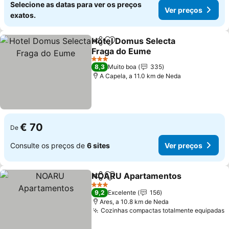
Selecione as datas para ver os preços
Ver preços
exatos.
Hotel Domus Selecta
Partilhar
Adicionar aos favoritos
Fraga do Eume
Ver preços
3 Estrelas
8,3
Muito boa
335
A Capela, a 11.0 km de Neda
€ 70
De
Consulte os preços de
6 sites
Ver preços
NOARU Apartamentos
Partilhar
Adicionar aos favoritos
Ver
3 Estrelas
9,2
Excelente
156
Ares, a 10.8 km de Neda
Cozinhas compactas totalmente equipadas
V