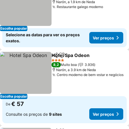
Narón, a 1.9 km de Neda
Restaurante galego moderno
Ver preços
Escolha popular
Selecione as datas para ver os preços
Ver preços
exatos.
Hotel Spa Odeon
Partilhar
Adicionar aos favoritos
Ver preço
4 Estrelas
8,2
Muito boa
3.936
Narón, a 3.9 km de Neda
Centro moderno de bem-estar e negócios
Ve
Escolha popular
€ 57
De
Consulte os preços de
9 sites
Ver preços