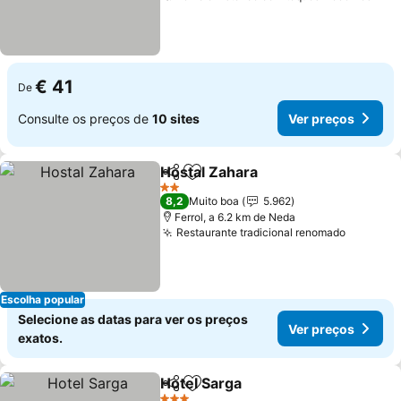
€ 41
De
Consulte os preços de
10 sites
Ver preços
Hostal Zahara
Partilhar
Adicionar aos favoritos
Ver preços
2 Estrelas
8,2
Muito boa
5.962
Ferrol, a 6.2 km de Neda
Restaurante tradicional renomado
Ver pre
Escolha popular
Selecione as datas para ver os preços
Ver preços
exatos.
Hotel Sarga
Partilhar
Adicionar aos favoritos
Ver preços