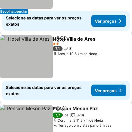
Escolha popular
Selecione as datas para ver os preços
Ver preços
exatos.
Hotel Villa de Ares
Partilhar
Adicionar aos favoritos
Ver pre
2 Estrelas
7,1
8
Ares, a 10.5 km de Neda
Selecione as datas para ver os preços
Ver preços
exatos.
Pension Meson Paz
Partilhar
Adicionar aos favoritos
Ver pr
7,7
Boa
878
Corunha, a 11.5 km de Neda
Terraço com vistas panorâmicas
Ver preç