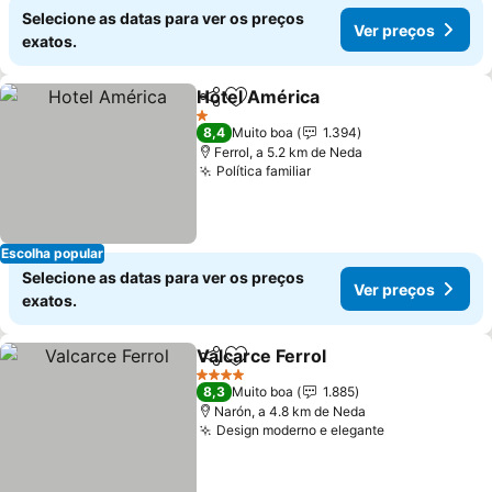
Selecione as datas para ver os preços
Ver preços
exatos.
Hotel América
Partilhar
Adicionar aos favoritos
Ver preços
1 Estrelas
8,4
Muito boa
1.394
Ferrol, a 5.2 km de Neda
Política familiar
Ver preços
Escolha popular
Selecione as datas para ver os preços
Ver preços
exatos.
Valcarce Ferrol
Partilhar
Adicionar aos favoritos
Ver preços
4 Estrelas
8,3
Muito boa
1.885
Narón, a 4.8 km de Neda
Design moderno e elegante
Ver preços