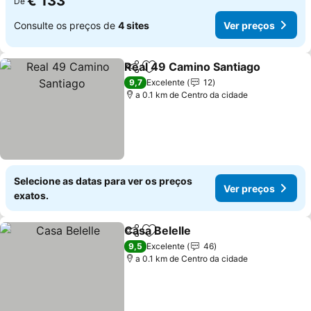
€ 133
De
Consulte os preços de
4 sites
Ver preços
Real 49 Camino Santiago
Partilhar
Adicionar aos favoritos
V
9,7
Excelente
12
a 0.1 km de Centro da cidade
Selecione as datas para ver os preços
Ver preços
exatos.
Casa Belelle
Partilhar
Adicionar aos favoritos
Ver preços
9,5
Excelente
46
a 0.1 km de Centro da cidade