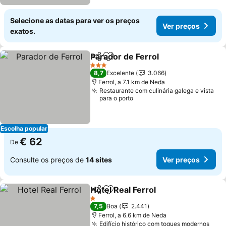
Selecione as datas para ver os preços
Ver preços
exatos.
Parador de Ferrol
Partilhar
Adicionar aos favoritos
Ver preç
3 Estrelas
8,7
Excelente
3.066
Ferrol, a 7.1 km de Neda
Restaurante com culinária galega e vista
para o porto
Escolha popular
€ 62
De
Consulte os preços de
14 sites
Ver preços
Hotel Real Ferrol
Partilhar
Adicionar aos favoritos
Ver preço
1 Estrelas
7,5
Boa
2.441
Ferrol, a 6.6 km de Neda
Edifício histórico com toques modernos
Ver 