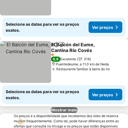
Selecione as datas para ver os preços
Ver preços
exatos.
El Balcón del Eume,
Partilhar
Adicionar aos favoritos
Cantina Río Covés
Ver preços
1 Estrelas
8,6
Excelente
316
Puentedeume, a 11.0 km de Neda
Restaurante familiar à beira do rio
Ver pre
Selecione as datas para ver os preços
Ver preços
exatos.
Mostrar mais
Os preços e a disponibilidade que recebemos dos sites de reserva
mudam frequentemente. Como tal, pode haver diferenças entre as
ofertas que consulta no trivago e os preços que estão disponíveis