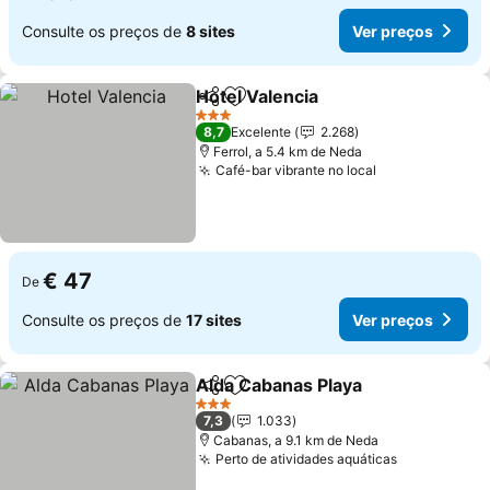
Consulte os preços de
8 sites
Ver preços
Hotel Valencia
Partilhar
Adicionar aos favoritos
Ver preços
3 Estrelas
8,7
Excelente
2.268
Ferrol, a 5.4 km de Neda
Café-bar vibrante no local
Ver preços
€ 47
De
Consulte os preços de
17 sites
Ver preços
Alda Cabanas Playa
Partilhar
Adicionar aos favoritos
Ver pr
3 Estrelas
7,3
1.033
Cabanas, a 9.1 km de Neda
Perto de atividades aquáticas
Ver preços