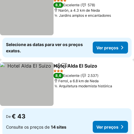
4 Estrelas
8,8
Excelente
578
Narón, a 4.3 km de Neda
Jardins amplos e encantadores
Ver preço
Selecione as datas para ver os preços
Ver preços
exatos.
Hotel Alda El Suizo
Partilhar
Adicionar aos favoritos
Ver pre
3 Estrelas
8,6
Excelente
2.537
Ferrol, a 6.8 km de Neda
Arquitetura modernista histórica
Ver preço
€ 43
De
Consulte os preços de
14 sites
Ver preços