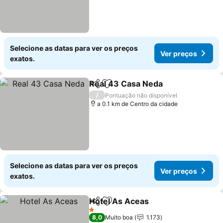
Selecione as datas para ver os preços
Ver preços
exatos.
Real 43 Casa Neda
Partilhar
Adicionar aos favoritos
Ver pre
/
Pontuação não disponível
a 0.1 km de Centro da cidade
Selecione as datas para ver os preços
Ver preços
exatos.
Hotel As Aceas
Partilhar
Adicionar aos favoritos
Ver preços
1 Estrelas
8,0
Muito boa
1.173