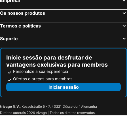
Empresa
Madrid, Madrid Hotéis
Benidorm, Valência Hotéis
Os nossos produtos
Sevilha, Andaluzia Hotéis
Barcelona, Catalunha Hotéis
Isla Cristina, Andaluzia Hotéis
Isla Canela, Andaluzia Hotéis
Termos e políticas
Suporte
Inicie sessão para desfrutar de
vantagens exclusivas para membros
Personalize a sua experiência
Ofertas e preços para membros
Iniciar sessão
trivago N.V.
, Kesselstraße 5 – 7, 40221 Düsseldorf, Alemanha
Direitos autorais 2026 trivago | Todos os direitos reservados.