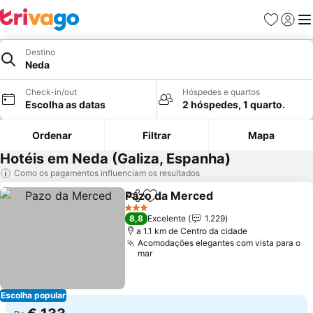
Favoritos
Iniciar
Me
Destino
Neda
Check-in/out
Hóspedes e quartos
Escolha as datas
2 hóspedes, 1 quarto.
Ordenar
Filtrar
Mapa
Hotéis em Neda (Galiza, Espanha)
Como os pagamentos influenciam os resultados
Pazo da Merced
Partilhar
Adicionar aos favoritos
Ver preço
3 Estrelas
8,8
Excelente
1.229
a 1.1 km de Centro da cidade
Acomodações elegantes com vista para o
mar
Escolha popular