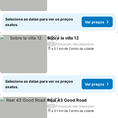
Selecione as datas para ver os preços
Ver preços
exatos.
Sobre la villa 12
Partilhar
Adicionar aos favoritos
Ver preços
/
Pontuação não disponível
a 0.1 km de Centro da cidade
Selecione as datas para ver os preços
Ver preços
exatos.
Real 43 Good Road
Partilhar
Adicionar aos favoritos
Ver pr
/
Pontuação não disponível
a 0.1 km de Centro da cidade