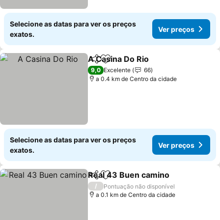
Selecione as datas para ver os preços
Ver preços
exatos.
A Casina Do Rio
Partilhar
Adicionar aos favoritos
Ver preço
9,0
Excelente
66
a 0.4 km de Centro da cidade
Selecione as datas para ver os preços
Ver preços
exatos.
Real 43 Buen camino
Partilhar
Adicionar aos favoritos
Ver 
/
Pontuação não disponível
a 0.1 km de Centro da cidade