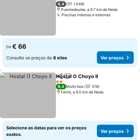
3 Estrelas
6,4
1.046
Puentedeume, a 9.7 km de Neda
Piscinas internas e externas
Ver preços
€ 66
De
Consulte os preços de
8 sites
Ver preços
Hostal O Choyo II
Partilhar
Adicionar aos favoritos
Ver preç
2 Estrelas
8,3
Muito boa
518
Ferrol, a 6.0 km de Neda
Selecione as datas para ver os preços
Ver preços
exatos.