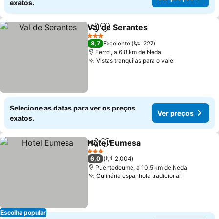
exatos.
Val de Serantes
Partilhar
Adicionar aos favoritos
Ver preços
3 Estrelas
8,7
Excelente
227
Ferrol, a 6.8 km de Neda
Vistas tranquilas para o vale
Ver preços
Selecione as datas para ver os preços
Ver preços
exatos.
Hotel Eumesa
Partilhar
Adicionar aos favoritos
Ver preços
3 Estrelas
6,0
2.004
Puentedeume, a 10.5 km de Neda
Culinária espanhola tradicional
Ver preço
Escolha popular