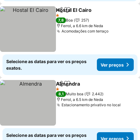
Hostal El Cairo
Partilhar
Adicionar aos favoritos
Ver preços
1 Estrelas
7,8
Boa
257
Ferrol, a 6.6 km de Neda
Acomodações com terraço
Ver preços
Selecione as datas para ver os preços
Ver preços
exatos.
Almendra
Partilhar
Adicionar aos favoritos
Ver preços
1 Estrelas
8,1
Muito boa
2.442
Ferrol, a 6.5 km de Neda
Estacionamento privativo no local
Ver pre
Selecione as datas para ver os preços
Ver preços