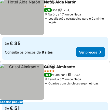
Hotel Alda Narón
Partilhar
Adicionar aos favoritos
Ver preç
1 Estrelas
7,9
Boa
704
Narón, a 1.7 km de Neda
Localização estratégica para o Caminho
Inglês
€ 35
De
Consulte os preços de
8 sites
Ver preços
Crisol Almirante
Partilhar
Adicionar aos favoritos
Ver preço
4 Estrelas
8,1
Muito boa
1.739
Ferrol, a 6.2 km de Neda
Quartos com bicicletas ergométricas
Ver p
Escolha popular
€ 51
De