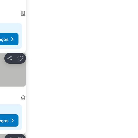
eços
Adicionar aos favoritos
Partilhar
eços