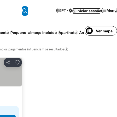
PT · €
Menu
Iniciar sessão
.
Ver mapa
mento
Pequeno-almoço incluído
Aparthotel
Animais permitidos
o os pagamentos influenciam os resultados
Adicionar aos favoritos
Partilhar