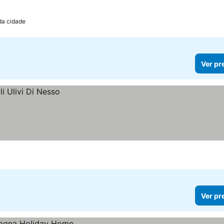
da cidade
Ver pr
Ver pr