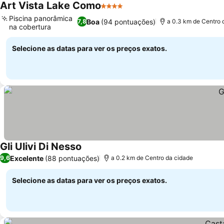
Art Vista Lake Como
4 Estrelas
Ver preços
Piscina panorâmica
Boa
(94 pontuações)
7,8
a 0.3 km de Centro 
na cobertura
Ver preços
Selecione as datas para ver os preços exatos.
Gli Ulivi Di Nesso
Ver preços
Excelente
(88 pontuações)
9,6
a 0.2 km de Centro da cidade
Selecione as datas para ver os preços exatos.