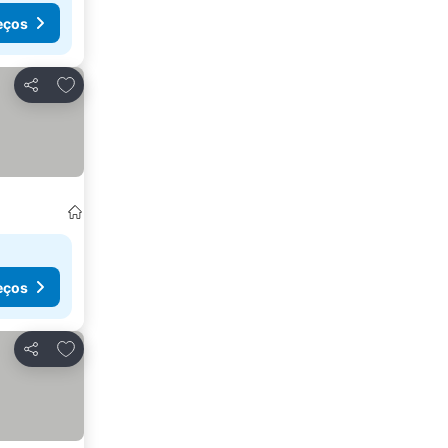
eços
Adicionar aos favoritos
Partilhar
eços
Adicionar aos favoritos
Partilhar