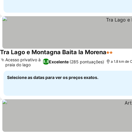
Tra Lago e Montagna Baita la Morena
2 Estrelas
Ver pre
Acesso privativo à
Excelente
(285 pontuações)
8,8
a 1.8 km de 
praia do lago
Ver preços
Selecione as datas para ver os preços exatos.