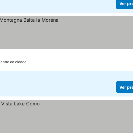
Ver pr
ços
Centro da cidade
Ver pr