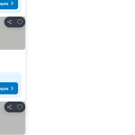
eços
Adicionar aos favoritos
Partilhar
eços
Adicionar aos favoritos
Partilhar