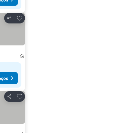
Adicionar aos favoritos
Partilhar
eços
Adicionar aos favoritos
Partilhar