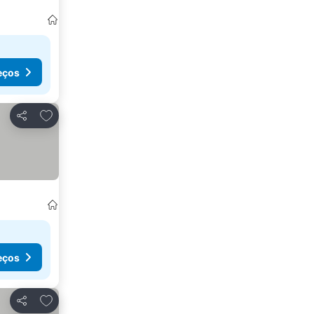
eços
Adicionar aos favoritos
Partilhar
eços
Adicionar aos favoritos
Partilhar