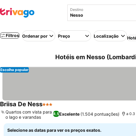
Destino
Filtros
Ordenar por
Preço
Localização
Hot
Hotéis em Nesso (Lombardia
Escolha popular
Briisa De Ness
3 Estrelas
Ver preços
Quartos com vista para
Excelente
(1.504 pontuações)
8,5
a 0.3
o lago e varandas
Ver preços
Selecione as datas para ver os preços exatos.