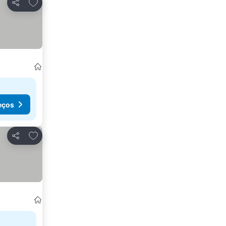
Adicionar aos favoritos
Partilhar
eços
Adicionar aos favoritos
Partilhar