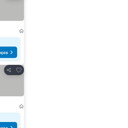
eços
Adicionar aos favoritos
Partilhar
eços