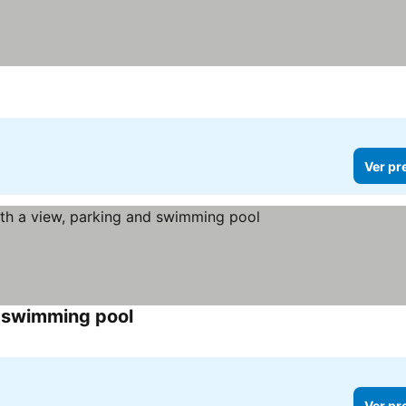
Ver pr
d swimming pool
Ver preços
Ver pr