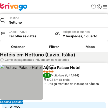
Favoritos
Iniciar
Me
Destino
Nettuno
Check-in/out
Hóspedes e quartos
Escolha as datas
2 hóspedes, 1 quarto.
Ordenar
Filtrar
Mapa
Hotéis em Nettuno (Lazio, Itália)
Como os pagamentos influenciam os resultados
Astura Palace Hotel
Partilhar
Adicionar aos favoritos
Ver pr
4 Estrelas
8,3
Muito boa
1.744
a 0.1 km da praia
Design marítimo de inspiração náutica
Ver 
Escolha popular