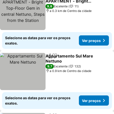
APARTMENT - Bright
Top-Floor Gem in central
Ver preços
9,8
Excelente
11
Nettuno, Steps from the
a 0.3 km de Centro da cidade
Station
Selecione as datas para ver os preços
Ver preços
exatos.
Appartamento Sul Mare
Partilhar
Adicionar aos favoritos
Nettuno
Ver preços
9,7
Excelente
132
a 0.9 km de Centro da cidade
Selecione as datas para ver os preços
Ver preços
exatos.