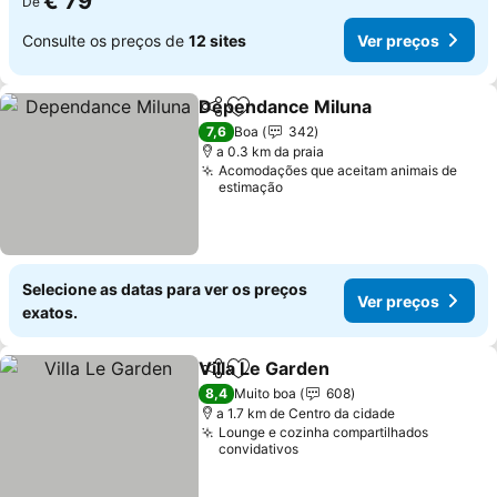
€ 79
De
Consulte os preços de
12 sites
Ver preços
Dependance Miluna
Partilhar
Adicionar aos favoritos
Ver pr
7,6
Boa
342
a 0.3 km da praia
Acomodações que aceitam animais de
estimação
Selecione as datas para ver os preços
Ver preços
exatos.
Villa Le Garden
Partilhar
Adicionar aos favoritos
Ver preços
8,4
Muito boa
608
a 1.7 km de Centro da cidade
Lounge e cozinha compartilhados
convidativos