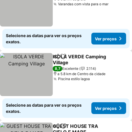
Varandas com vista para o mar
Ver preço
Selecione as datas para ver os preços
Ver preços
exatos.
ISOLA VERDE Camping
Partilhar
Adicionar aos favoritos
Village
Ver preços
8,7
Excelente
2.114
a 5.8 km de Centro da cidade
Piscina estilo lagoa
Ver preços
Selecione as datas para ver os preços
Ver preços
exatos.
GUEST HOUSE TRA
Partilhar
Adicionar aos favoritos