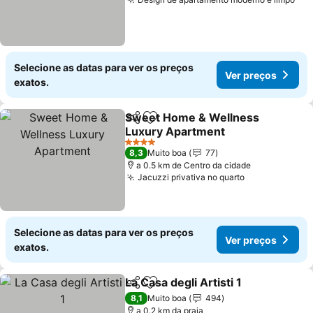
Ver
Selecione as datas para ver os preços
Ver preços
exatos.
Sweet Home & Wellness
Partilhar
Adicionar aos favoritos
Luxury Apartment
Ver preços
4 Estrelas
8,3
Muito boa
77
a 0.5 km de Centro da cidade
Jacuzzi privativa no quarto
Ver preços
Selecione as datas para ver os preços
Ver preços
exatos.
La Casa degli Artisti 1
Partilhar
Adicionar aos favoritos
Ver 
8,1
Muito boa
494
a 0.2 km da praia