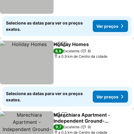
Selecione as datas para ver os preços
Ver preços
exatos.
Holiday Homes
Partilhar
Adicionar aos favoritos
Ver preços
8,8
Excelente
8
a 0.9 km de Centro da cidade
Selecione as datas para ver os preços
Ver preços
exatos.
Marechiara Apartment -
Partilhar
Adicionar aos favoritos
Independent Ground-
floor Unit In Central
Ver preços
9,7
Excelente
9
Nettuno With Private
a 0.5 km de Centro da cidade