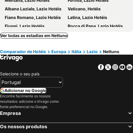
Mentana, Lazio Hotéis
Formia, Lazio Hotéis
Manzoni – Museo della Liberazione Metro Station
Nuvola di Fuksas
Albano Laziale, Lazio Hotéis
Vaticano, Hotéis
Don Bosco
Centro Commerciale Casetta Mattei
Fiano Romano, Lazio Hotéis
Latina, Lazio Hotéis
Via Appia Antica
Sepolcro degli Scipioni
Fiuggi, Lazio Hotéis
Rocca di Papa, Lazio Hotéis
Borghesiana
Guidonia Montecelio, Lazio Hotéis
Cassino, Lazio Hotéis
Ver todas as estadias em Nettuno
Castel Gandolfo, Lazio Hotéis
Terracina, Lazio Hotéis
Comparador de Hotéis
Europa
Itália
Lazio
Nettuno
Anzio, Lazio Hotéis
Sezze, Lazio Hotéis
Ladispoli, Lazio Hotéis
San Felice Circeo, Lazio Hotéis
Facebook
Twitter
Insta
Yo
Subiaco, Lazio Hotéis
Ponza, Lazio Hotéis
Selecione o seu país
Roma, Lazio Hotéis
Fiumicino, Lazio Hotéis
Ciampino, Lazio Hotéis
Tivoli, Lazio Hotéis
Adicionar no Google
Monterotondo, Lazio Hotéis
Frascati, Lazio Hotéis
Encontre facilmente os nossos
resultados: adicione o trivago como
Sperlonga, Lazio Hotéis
Grottaferrata, Lazio Hotéis
fonte preferencial no Google.
Pomezia, Lazio Hotéis
Milão, Lombardia Hotéis
Empresa
Veneza, Veneto Hotéis
Florença, Toscana Hotéis
Os nossos produtos
Nápoles, Campanha Hotéis
Bolonha, Emília-Romanha Hotéis