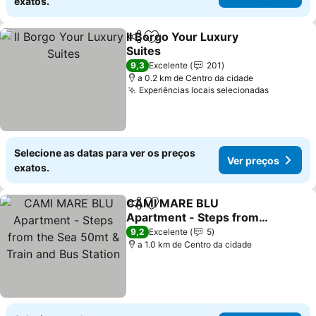
exatos.
Il Borgo Your Luxury
Partilhar
Adicionar aos favoritos
Suites
Ver preços
9,3
Excelente
201
a 0.2 km de Centro da cidade
Experiências locais selecionadas
Ver preç
Selecione as datas para ver os preços
Ver preços
exatos.
CAMI MARE BLU
Partilhar
Adicionar aos favoritos
Apartment - Steps from
the Sea 50mt & Train and
Ver preços
9,2
Excelente
5
Bus Station
a 1.0 km de Centro da cidade