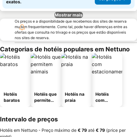
exatos.
Mostrar mais
Os preços e a disponibilidade que recebemos dos sites de reserva
mudam frequentemente. Como tal, pode haver diferenças entre as
ofertas que consulta no trivago e os preços que estão disponíveis
nos sites de reserva.
Categorias de hotéis populares em Nettuno
Hotéis
Hotéis que
Hotéis na
Hotéis
baratos
permitem
praia
com
animais
estaciona
mento
Intervalo de preços
Hotéis em Nettuno -
Preço máximo
de
‎€ 79
até
‎€ 79
(price per
night)