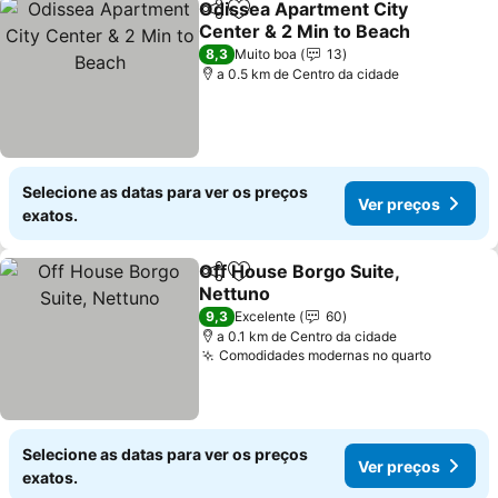
Odissea Apartment City
Partilhar
Adicionar aos favoritos
Center & 2 Min to Beach
Ver preços
8,3
Muito boa
13
a 0.5 km de Centro da cidade
Selecione as datas para ver os preços
Ver preços
exatos.
Off House Borgo Suite,
Partilhar
Adicionar aos favoritos
Nettuno
Ver preços
9,3
Excelente
60
a 0.1 km de Centro da cidade
Comodidades modernas no quarto
Ver pre
Selecione as datas para ver os preços
Ver preços
exatos.