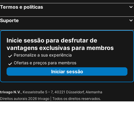
Palermo, Sicília Hotéis
Verona, Veneto Hotéis
Termos e políticas
Cagliari, Sardenha Hotéis
Suporte
Inicie sessão para desfrutar de
vantagens exclusivas para membros
Personalize a sua experiência
Ofertas e preços para membros
Iniciar sessão
trivago N.V.
, Kesselstraße 5 – 7, 40221 Düsseldorf, Alemanha
Direitos autorais 2026 trivago | Todos os direitos reservados.