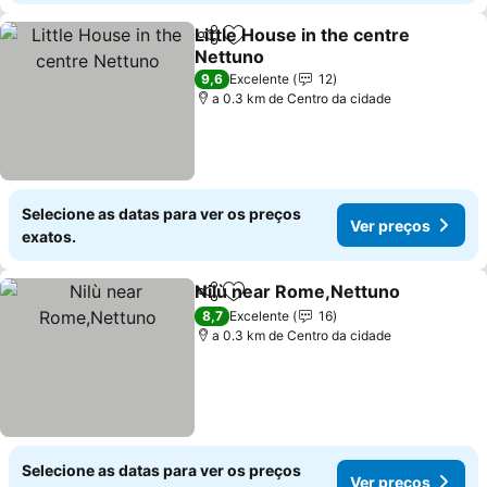
Little House in the centre
Partilhar
Adicionar aos favoritos
Nettuno
Ver preços
9,6
Excelente
12
a 0.3 km de Centro da cidade
Selecione as datas para ver os preços
Ver preços
exatos.
Nilù near Rome,Nettuno
Partilhar
Adicionar aos favoritos
Ve
8,7
Excelente
16
a 0.3 km de Centro da cidade
Selecione as datas para ver os preços
Ver preços