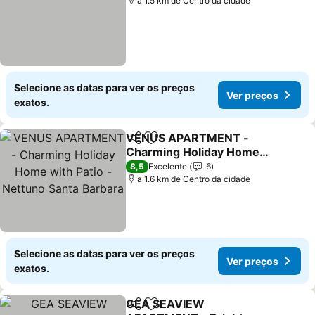
a 1.5 km de Centro da cidade
Selecione as datas para ver os preços
Ver preços
exatos.
VENUS APARTMENT -
Partilhar
Adicionar aos favoritos
Charming Holiday Home
with Patio - Nettuno
Ver preços
8,5
Excelente
6
Santa Barbara
a 1.6 km de Centro da cidade
Selecione as datas para ver os preços
Ver preços
exatos.
GEA SEAVIEW
Partilhar
Adicionar aos favoritos