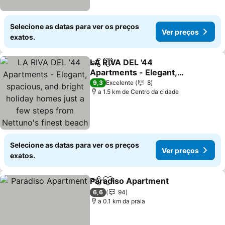
Selecione as datas para ver os preços
Ver preços
exatos.
LA RIVA DEL '44
Partilhar
Adicionar aos favoritos
Apartments - Elegant,
spacious, and bright
Ver preços
9,3
Excelente
8
holiday homes just a few
a 1.5 km de Centro da cidade
steps from Nettuno's
finest beach
Selecione as datas para ver os preços
Ver preços
exatos.
Paradiso Apartment
Partilhar
Adicionar aos favoritos
Ver p
6,6
94
a 0.1 km da praia