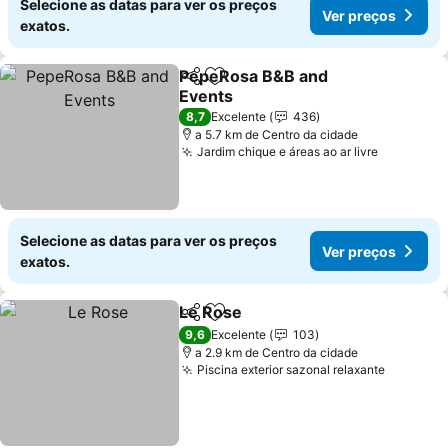
Selecione as datas para ver os preços
Ver preços
exatos.
PepeRosa B&B and
Partilhar
Adicionar aos favoritos
Events
Ver preços
8,7
Excelente
436
a 5.7 km de Centro da cidade
Jardim chique e áreas ao ar livre
Ver preç
Selecione as datas para ver os preços
Ver preços
exatos.
Le Rose
Partilhar
Adicionar aos favoritos
Ver preços
9,6
Excelente
103
a 2.9 km de Centro da cidade
Piscina exterior sazonal relaxante
Ver pre