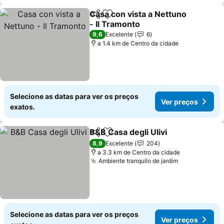
Casa con vista a Nettuno
Partilhar
Adicionar aos favoritos
- Il Tramonto
Ver preços
9,6
Excelente
6
a 1.4 km de Centro da cidade
Selecione as datas para ver os preços
Ver preços
exatos.
B&B Casa degli Ulivi
Partilhar
Adicionar aos favoritos
Ver pr
8,9
Excelente
204
a 3.3 km de Centro da cidade
Ambiente tranquilo de jardim
Ver preços
Selecione as datas para ver os preços
Ver preços