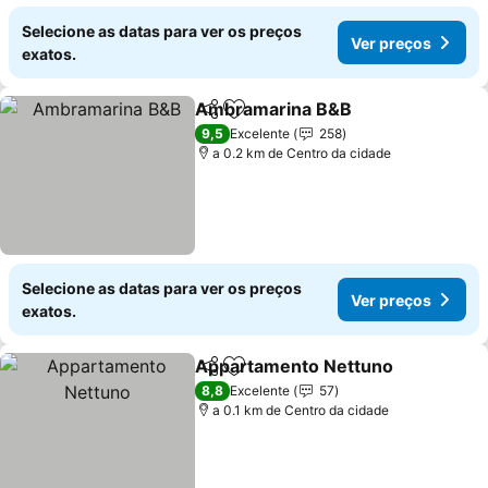
Selecione as datas para ver os preços
Ver preços
exatos.
Ambramarina B&B
Partilhar
Adicionar aos favoritos
Ver pre
9,5
Excelente
258
a 0.2 km de Centro da cidade
Selecione as datas para ver os preços
Ver preços
exatos.
Appartamento Nettuno
Partilhar
Adicionar aos favoritos
Ve
8,8
Excelente
57
a 0.1 km de Centro da cidade