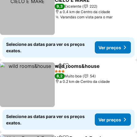
CIELO E MARE
Ver preços
9,3
Excelente
222
a 0.4 km de Centro da cidade
Varandas com vista para o mar
Ver preço
Selecione as datas para ver os preços
Ver preços
exatos.
wild rooms&house
Partilhar
Adicionar aos favoritos
Ver pre
3 Estrelas
8,2
Muito boa
54
a 0.2 km de Centro da cidade
Selecione as datas para ver os preços
Ver preços
exatos.