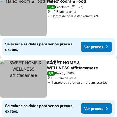
Halex Room & Food
Partilhar
Adicionar aos favoritos
Ver pr
9,4
Excelente
377
a 0.3 km da praia
Centro de bem-estar VenereSPA
Ver preç
Selecione as datas para ver os preços
Ver preços
exatos.
SWEET HOME &
Partilhar
Adicionar aos favoritos
WELLNESS affittacamere
Ver preços
7,9
Boa
386
a 0.3 km da praia
Terraço ou varanda em alguns quartos
Ver 
Selecione as datas para ver os preços
Ver preços
exatos.