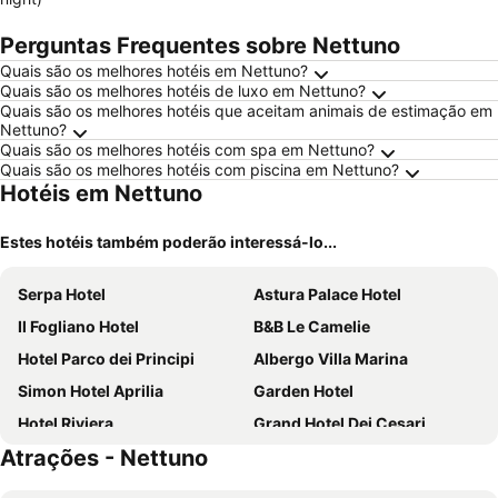
Perguntas Frequentes sobre Nettuno
Quais são os melhores hotéis em Nettuno?
Quais são os melhores hotéis de luxo em Nettuno?
Quais são os melhores hotéis que aceitam animais de estimação em
Nettuno?
Quais são os melhores hotéis com spa em Nettuno?
Quais são os melhores hotéis com piscina em Nettuno?
Hotéis em Nettuno
Estes hotéis também poderão interessá-lo...
Serpa Hotel
Astura Palace Hotel
Il Fogliano Hotel
B&B Le Camelie
Hotel Parco dei Principi
Albergo Villa Marina
Simon Hotel Aprilia
Garden Hotel
Hotel Riviera
Grand Hotel Dei Cesari
Atrações - Nettuno
Agriturismo Torre Cristina
Enea Hotel Aprilia
Hotel San Michele
Agriturismo Lo Zafferano