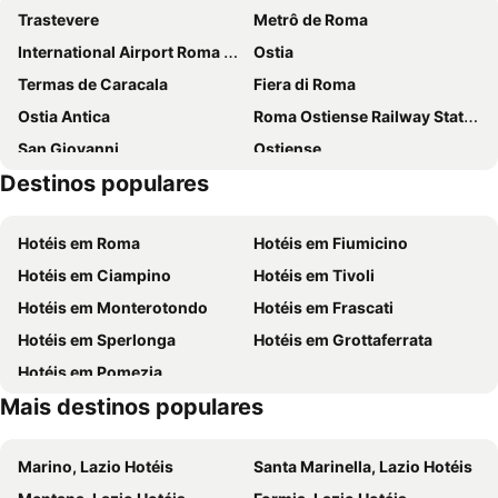
Trastevere
Metrô de Roma
International Airport Roma Ciampino
Ostia
Termas de Caracala
Fiera di Roma
Ostia Antica
Roma Ostiense Railway Station
San Giovanni
Ostiense
Destinos populares
Lido di Ostia Ponente
Centro Commerciale Carrefour di Tor Vergata
Basílica de São João de Latrão
Basílica de Santa Cruz em Jerusalém
Hotéis em Roma
Hotéis em Fiumicino
Circo Massimo Metro Station
Borgo Antico
Hotéis em Ciampino
Hotéis em Tivoli
Rainbow Magicland
Fashion District Valmontone Outlet
Hotéis em Monterotondo
Hotéis em Frascati
Garbatella
Appio-Latino
Hotéis em Sperlonga
Hotéis em Grottaferrata
Marina di Nettuno
Laguna Village
Hotéis em Pomezia
Bella Rosa - Anzio Colonia - Marechiaro
Tor Caldara
Mais destinos populares
Lido di Lavinio - Lido dei Pini - Lido dei Gigli
Torre Astura
Lido dei Pini
Mare
Marino, Lazio Hotéis
Santa Marinella, Lazio Hotéis
Torvaianica
Monte Verde