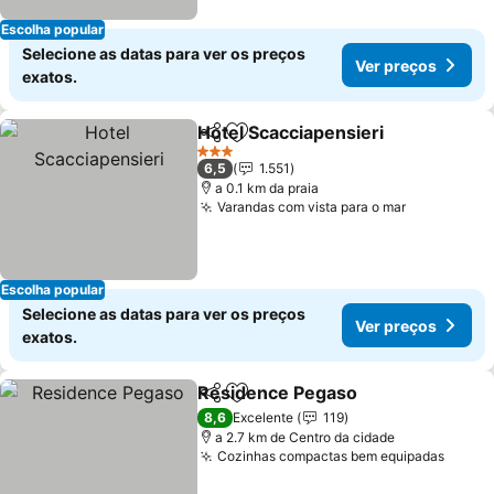
Escolha popular
Selecione as datas para ver os preços
Ver preços
exatos.
Hotel Scacciapensieri
Partilhar
Adicionar aos favoritos
Ver 
3 Estrelas
6,5
1.551
a 0.1 km da praia
Varandas com vista para o mar
Ver preço
Escolha popular
Selecione as datas para ver os preços
Ver preços
exatos.
Residence Pegaso
Partilhar
Adicionar aos favoritos
Ver pre
8,6
Excelente
119
a 2.7 km de Centro da cidade
Cozinhas compactas bem equipadas
Ver p