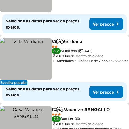
Selecione as datas para ver os preços
Ver preços
exatos.
Villa Verdiana
Partilhar
Adicionar aos favoritos
Ver preços
2 Estrelas
8,2
Muito boa
442
a 6.0 km de Centro da cidade
Atividades culinárias e de vinho envolventes
Escolha popular
Selecione as datas para ver os preços
Ver preços
exatos.
Casa Vacanze SANGALLO
Partilhar
Adicionar aos favoritos
3 Estrelas
7,8
Boa
96
a 0.5 km de Centro da cidade
Design de apartamento moderno e limpo