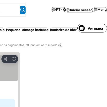
PT · €
Menu
Iniciar sessão
.
Ver mapa
aia
Pequeno-almoço incluído
Banheira de hidromassagem
Esta
o os pagamentos influenciam os resultados
Adicionar aos favoritos
Partilhar