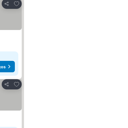
Adicionar aos favoritos
Partilhar
ços
Adicionar aos favoritos
Partilhar