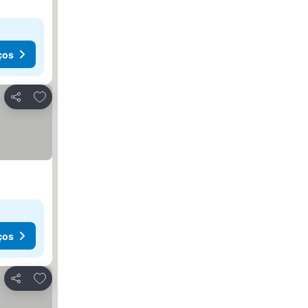
ços
Adicionar aos favoritos
Partilhar
ços
Adicionar aos favoritos
Partilhar