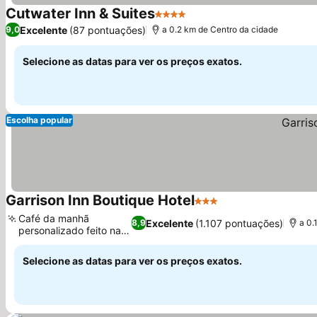
Cutwater Inn & Suites
4 Estrelas
Ver preços
Excelente
(87 pontuações)
9,0
a 0.2 km de Centro da cidade
Selecione as datas para ver os preços exatos.
Escolha popular
Garrison Inn Boutique Hotel
3 Estrelas
Ver preços
Café da manhã
Excelente
(1.107 pontuações)
8,9
a 0.
personalizado feito na
Ver preços
hora
Selecione as datas para ver os preços exatos.