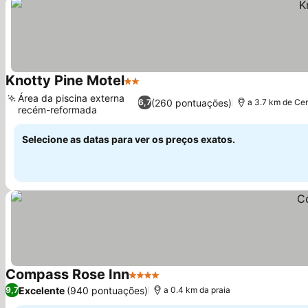
Knotty Pine Motel
2 Estrelas
Ver preços
Área da piscina externa
(260 pontuações)
6,7
a 3.7 km de Cen
recém-reformada
Ver preços
Selecione as datas para ver os preços exatos.
Compass Rose Inn
4 Estrelas
Ver preços
Excelente
(940 pontuações)
9,7
a 0.4 km da praia