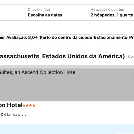
Check-in/out
Hóspedes e quartos
Escolha as datas
2 hóspedes, 1 quarto
éis
Avaliação: 8,0+
Perto do centro da cidade
Estacionamento
Pr
assachusetts, Estados Unidos da América)
Com
on Hotel
4 Estrelas
Ver preços
 0.6 km da praia