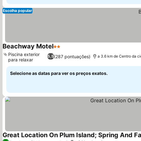
Escolha popular
Beachway Motel
2 Estrelas
Ver preços
Piscina exterior
(287 pontuações)
5,5
a 3.6 km de Centro da c
para relaxar
Ver preços
Selecione as datas para ver os preços exatos.
Great Location On Plum Island; Spring And F