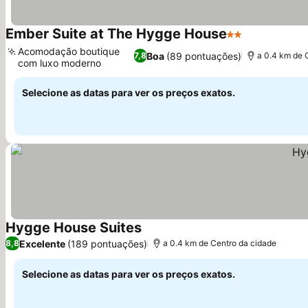
Ember Suite at The Hygge House
2 Estrelas
Ver preços
Acomodação boutique
Boa
(89 pontuações)
7,8
a 0.4 km de 
com luxo moderno
Ver preços
Selecione as datas para ver os preços exatos.
Hygge House Suites
Ver preços
Excelente
(189 pontuações)
8,8
a 0.4 km de Centro da cidade
Selecione as datas para ver os preços exatos.