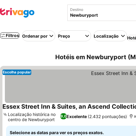
Destino
Filtros
Ordenar por
Preço
Localização
Hot
Hotéis em Newburyport (M
Escolha popular
Essex Street Inn & Suites, an Ascend Collecti
Localização histórica no
Excelente
(2.432 pontuações)
9,0
a
centro de Newburyport
Ver preços
Selecione as datas para ver os preços exatos.