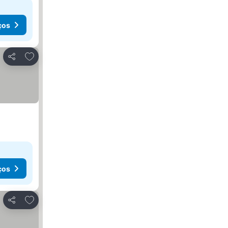
ços
Adicionar aos favoritos
Partilhar
ços
Adicionar aos favoritos
Partilhar