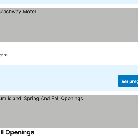
idade
Ver pre
all Openings
Ver preços