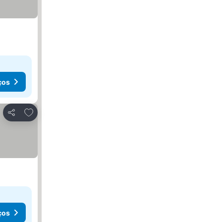
ços
Adicionar aos favoritos
Partilhar
ços