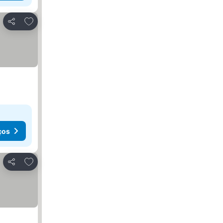
Adicionar aos favoritos
Partilhar
ços
Adicionar aos favoritos
Partilhar