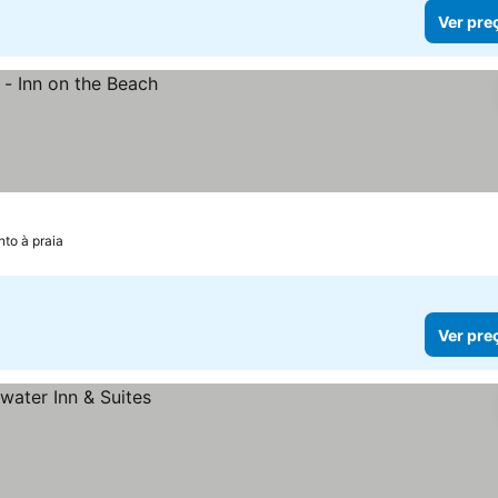
Ver pre
nto à praia
Ver pre