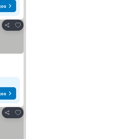
ços
Adicionar aos favoritos
Partilhar
ços
Adicionar aos favoritos
Partilhar