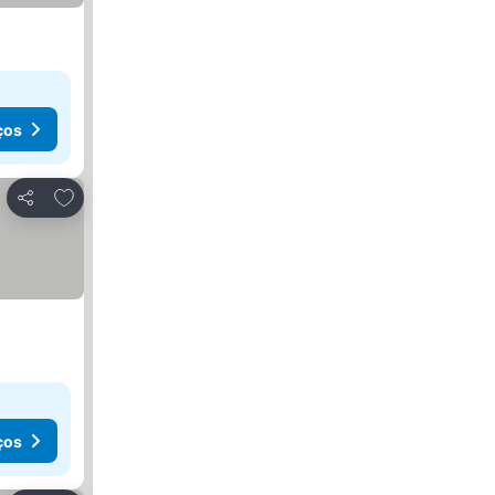
ços
Adicionar aos favoritos
Partilhar
ços