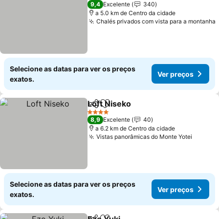
4 Estrelas
9,4
Excelente
340
a 5.0 km de Centro da cidade
Chalés privados com vista para a montanha
Selecione as datas para ver os preços
Ver preços
exatos.
Loft Niseko
Partilhar
Adicionar aos favoritos
Ver preços
4 Estrelas
8,9
Excelente
40
a 6.2 km de Centro da cidade
Vistas panorâmicas do Monte Yotei
Ver pr
Selecione as datas para ver os preços
Ver preços
exatos.