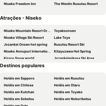
Niseko Freedom Inn
The Westin Rusutsu Resort
Atrações - Niseko
Niseko Mountain Resort Gran Hirafu Ski
Toyakoonsen
Niseko Village Ski Resort
Lake Toya
Jozankei Onsen hot spring
Rusutsu Resort Ski
Niseko Annupuri International Ski Area
Kitayuzawa Hot Spring
Kiroro Snow world
Jozankeimikasa Ski Area
Destinos populares
Asarigawa Hot Spring Ski Area
Sanlaiva Ski Area
Hotéis em Sapporo
Hotéis em Rusutsu
Hotéis em Chitose
Hotéis em Otaru
Hotéis em Kutchan
Hotéis em Toyako
Hotéis em Sobetsu
Hotéis em Noboribetsu
Hotéis em Date