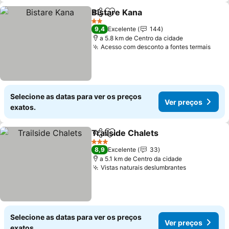
Bistare Kana
Partilhar
Adicionar aos favoritos
Ver preços
2 Estrelas
9,4
Excelente
144
a 5.8 km de Centro da cidade
Acesso com desconto a fontes termais
Ver 
Selecione as datas para ver os preços
Ver preços
exatos.
Trailside Chalets
Partilhar
Adicionar aos favoritos
Ver preço
3 Estrelas
8,9
Excelente
33
a 5.1 km de Centro da cidade
Vistas naturais deslumbrantes
Ver preços
Selecione as datas para ver os preços
Ver preços
exatos.