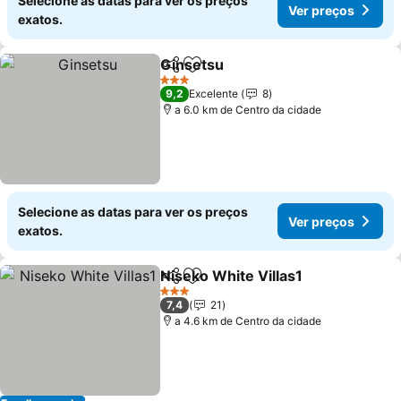
Selecione as datas para ver os preços
Ver preços
exatos.
Ginsetsu
Partilhar
Adicionar aos favoritos
Ver preços
3 Estrelas
9,2
Excelente
8
a 6.0 km de Centro da cidade
Selecione as datas para ver os preços
Ver preços
exatos.
Niseko White Villas1
Partilhar
Adicionar aos favoritos
Ver p
3 Estrelas
7,4
21
a 4.6 km de Centro da cidade