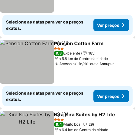
Selecione as datas para ver os preços
Ver preços
exatos.
Pension Cotton Farm
Partilhar
Adicionar aos favoritos
Ver 
3 Estrelas
9,3
Excelente
185
a 5.8 km de Centro da cidade
Acesso ski-in/ski-out a Annupuri
Ver preç
Selecione as datas para ver os preços
Ver preços
exatos.
Kira Kira Suites by H2 Life
Partilhar
Adicionar aos favoritos
3 Estrelas
8,4
Muito boa
29
a 6.4 km de Centro da cidade