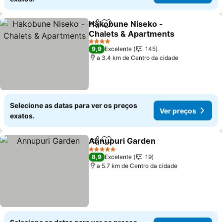
Hakobune Niseko -
Partilhar
Adicionar aos favoritos
Chalets & Apartments
Ver preços
4 Estrelas
9,9
Excelente
145
a 3.4 km de Centro da cidade
Selecione as datas para ver os preços
Ver preços
exatos.
Annupuri Garden
Partilhar
Adicionar aos favoritos
Ver preç
5 Estrelas
8,9
Excelente
19
a 5.7 km de Centro da cidade