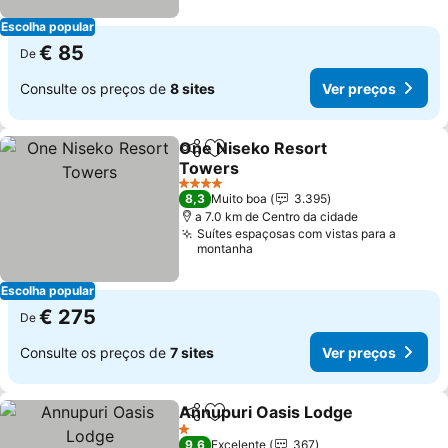
Escolha popular
€ 85
De
Consulte os preços de
8 sites
Ver preços
One Niseko Resort
Partilhar
Adicionar aos favoritos
Towers
Ver preços
4 Estrelas
8,3
Muito boa
3.395
a 7.0 km de Centro da cidade
Suítes espaçosas com vistas para a
montanha
Escolha popular
€ 275
De
Consulte os preços de
7 sites
Ver preços
Annupuri Oasis Lodge
Partilhar
Adicionar aos favoritos
Ver
1 Estrelas
9,6
Excelente
367