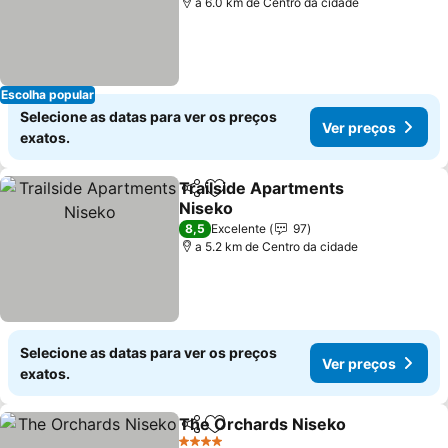
a 6.0 km de Centro da cidade
Escolha popular
Selecione as datas para ver os preços
Ver preços
exatos.
Trailside Apartments
Partilhar
Adicionar aos favoritos
Niseko
Ver preços
8,5
Excelente
97
a 5.2 km de Centro da cidade
Selecione as datas para ver os preços
Ver preços
exatos.
The Orchards Niseko
Partilhar
Adicionar aos favoritos
Ver 