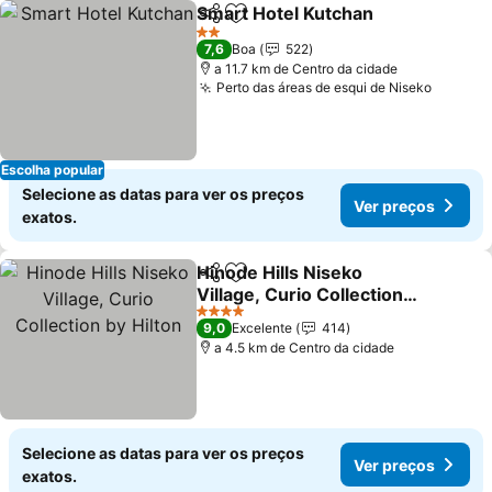
Smart Hotel Kutchan
Partilhar
Adicionar aos favoritos
Ver p
2 Estrelas
7,6
Boa
522
a 11.7 km de Centro da cidade
Perto das áreas de esqui de Niseko
Ver pr
Escolha popular
Selecione as datas para ver os preços
Ver preços
exatos.
Hinode Hills Niseko
Partilhar
Adicionar aos favoritos
Village, Curio Collection
by Hilton
Ver preços
4 Estrelas
9,0
Excelente
414
a 4.5 km de Centro da cidade
Selecione as datas para ver os preços
Ver preços
exatos.