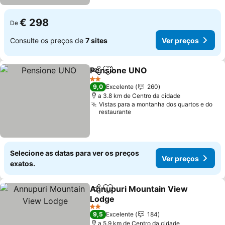
€ 298
De
Consulte os preços de
7 sites
Ver preços
Pensione UNO
Partilhar
Adicionar aos favoritos
Ver preços
2 Estrelas
9,0
Excelente
260
a 3.8 km de Centro da cidade
Vistas para a montanha dos quartos e do
restaurante
Selecione as datas para ver os preços
Ver preços
exatos.
Annupuri Mountain View
Partilhar
Adicionar aos favoritos
Lodge
Ver preços
2 Estrelas
9,5
Excelente
184
a 5.9 km de Centro da cidade