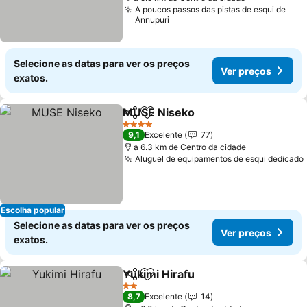
A poucos passos das pistas de esqui de
Annupuri
Selecione as datas para ver os preços
Ver preços
exatos.
MUSE Niseko
Partilhar
Adicionar aos favoritos
Ver preços
4 Estrelas
9,1
Excelente
77
a 6.3 km de Centro da cidade
Aluguel de equipamentos de esqui dedicado
Escolha popular
Selecione as datas para ver os preços
Ver preços
exatos.
Yukimi Hirafu
Partilhar
Adicionar aos favoritos
Ver preços
2 Estrelas
8,7
Excelente
14