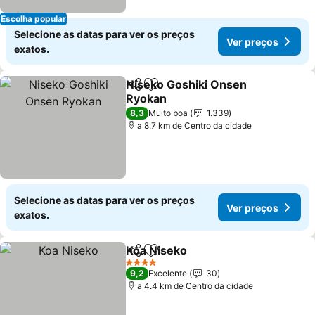
Escolha popular
Selecione as datas para ver os preços
Ver preços
exatos.
Niseko Goshiki Onsen
Partilhar
Adicionar aos favoritos
Ryokan
Ver preços
8,3
Muito boa
1.339
a 8.7 km de Centro da cidade
Selecione as datas para ver os preços
Ver preços
exatos.
Koa Niseko
Partilhar
Adicionar aos favoritos
Ver preços
4 Estrelas
9,2
Excelente
30
a 4.4 km de Centro da cidade