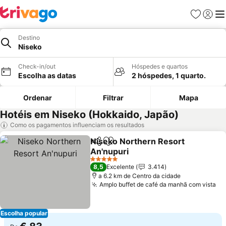
Favoritos
Iniciar
Me
Destino
Niseko
Check-in/out
Hóspedes e quartos
Escolha as datas
2 hóspedes, 1 quarto.
Ordenar
Filtrar
Mapa
Hotéis em Niseko (Hokkaido, Japão)
Como os pagamentos influenciam os resultados
Niseko Northern Resort
Partilhar
Adicionar aos favoritos
An'nupuri
Ver preços
5 Estrelas
8,5
Excelente
3.414
a 6.2 km de Centro da cidade
Amplo buffet de café da manhã com vista
Ve
Escolha popular