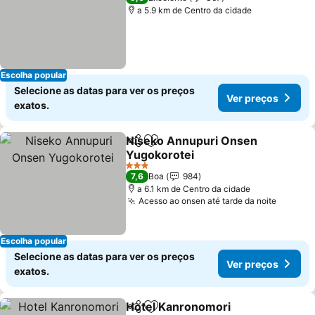
a 5.9 km de Centro da cidade
Escolha popular
Selecione as datas para ver os preços
Ver preços
exatos.
Niseko Annupuri Onsen
Partilhar
Adicionar aos favoritos
Yugokorotei
Ver preços
3 Estrelas
7,6
Boa
984
a 6.1 km de Centro da cidade
Acesso ao onsen até tarde da noite
Ver pr
Escolha popular
Selecione as datas para ver os preços
Ver preços
exatos.
Hotel Kanronomori
Partilhar
Adicionar aos favoritos
Ver pr