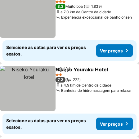
3 Estrelas
8,2
Muito boa
1.839
a 7.0 km de Centro da cidade
Experiência excepcional de banho onsen
Ve
Selecione as datas para ver os preços
Ver preços
exatos.
Niseko Youraku Hotel
Partilhar
Adicionar aos favoritos
Ver 
2 Estrelas
7,2
222
a 4.9 km de Centro da cidade
Banheira de hidromassagem para relaxar
Ver
Selecione as datas para ver os preços
Ver preços
exatos.