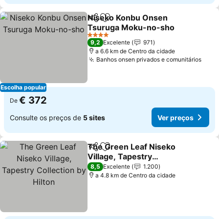
Niseko Konbu Onsen
Partilhar
Adicionar aos favoritos
Tsuruga Moku-no-sho
Ver preços
4 Estrelas
9,2
Excelente
971
a 6.6 km de Centro da cidade
Banhos onsen privados e comunitários
Ver 
Escolha popular
€ 372
De
Consulte os preços de
5 sites
Ver preços
The Green Leaf Niseko
Partilhar
Adicionar aos favoritos
Village, Tapestry
Collection by Hilton
Ver preços
8,5
Excelente
1.200
a 4.8 km de Centro da cidade