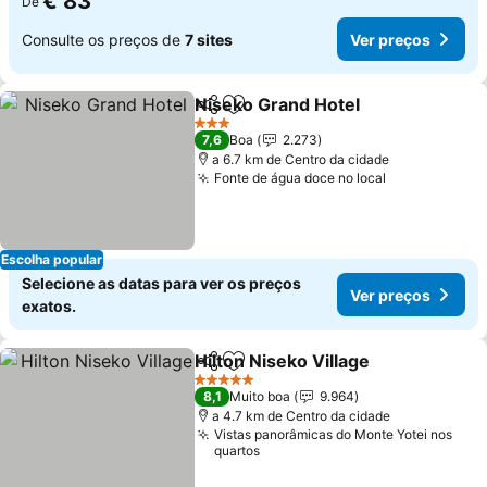
€ 83
De
Consulte os preços de
7 sites
Ver preços
Niseko Grand Hotel
Partilhar
Adicionar aos favoritos
Ver pr
3 Estrelas
7,6
Boa
2.273
a 6.7 km de Centro da cidade
Fonte de água doce no local
Ver preços
Escolha popular
Selecione as datas para ver os preços
Ver preços
exatos.
Hilton Niseko Village
Partilhar
Adicionar aos favoritos
Ver p
5 Estrelas
8,1
Muito boa
9.964
a 4.7 km de Centro da cidade
Vistas panorâmicas do Monte Yotei nos
quartos