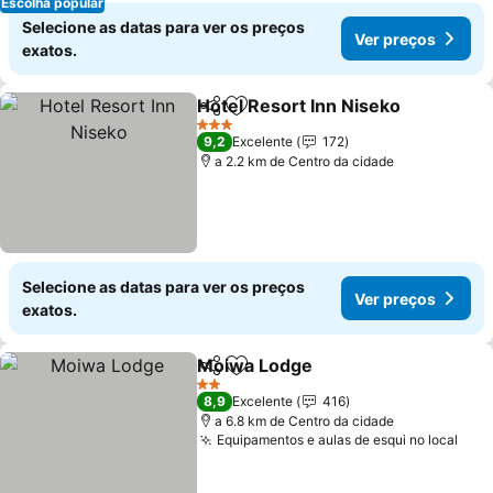
Escolha popular
Selecione as datas para ver os preços
Ver preços
exatos.
Hotel Resort Inn Niseko
Partilhar
Adicionar aos favoritos
Ve
3 Estrelas
9,2
Excelente
172
a 2.2 km de Centro da cidade
Selecione as datas para ver os preços
Ver preços
exatos.
Moiwa Lodge
Partilhar
Adicionar aos favoritos
Ver preços
2 Estrelas
8,9
Excelente
416
a 6.8 km de Centro da cidade
Equipamentos e aulas de esqui no local
Ver 