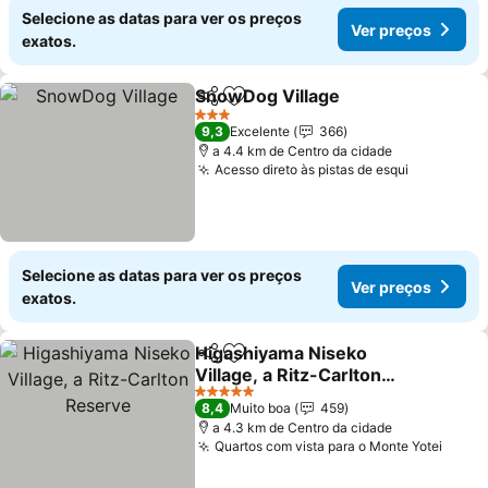
Selecione as datas para ver os preços
Ver preços
exatos.
SnowDog Village
Partilhar
Adicionar aos favoritos
Ver preç
3 Estrelas
9,3
Excelente
366
a 4.4 km de Centro da cidade
Acesso direto às pistas de esqui
Ver preço
Selecione as datas para ver os preços
Ver preços
exatos.
Higashiyama Niseko
Partilhar
Adicionar aos favoritos
Village, a Ritz-Carlton
Reserve
Ver preços
5 Estrelas
8,4
Muito boa
459
a 4.3 km de Centro da cidade
Quartos com vista para o Monte Yotei
Ver p