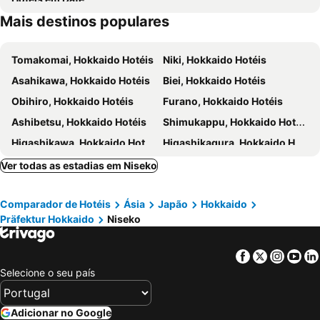
Mais destinos populares
Tomakomai, Hokkaido Hotéis
Niki, Hokkaido Hotéis
Asahikawa, Hokkaido Hotéis
Biei, Hokkaido Hotéis
Obihiro, Hokkaido Hotéis
Furano, Hokkaido Hotéis
Ashibetsu, Hokkaido Hotéis
Shimukappu, Hokkaido Hotéis
Higashikawa, Hokkaido Hotéis
Higashikagura, Hokkaido Hotéis
Kamikawa, Hokkaido Hotéis
Tóquio, Kanto Hotéis
Ver todas as estadias em Niseko
Osaka, Kinki Hotéis
Quioto, Kinki Hotéis
Comparador de Hotéis
Ásia
Japão
Hokkaido
Hakone, Kanto Hotéis
Takayama, Chubu e Hokuriku Hotéis
Präfektur Hokkaido
Niseko
Hiroshima, Chugoku Hotéis
Fujikawaguchiko, Chubu e Hokuriku Hotéis
Kanazawa, Chubu e Hokuriku Hotéis
Nagoya, Chubu e Hokuriku Hotéis
Facebook
Twitter
Insta
Yo
Selecione o seu país
Adicionar no Google