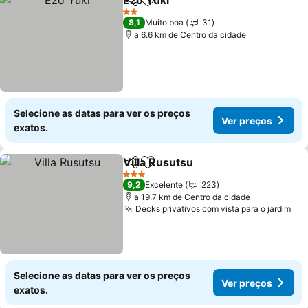
Ezo Yuki
Partilhar
Adicionar aos favoritos
Ver preços
2 Estrelas
8,1
Muito boa
31
a 6.6 km de Centro da cidade
Selecione as datas para ver os preços
Ver preços
exatos.
Villa Rusutsu
Partilhar
Adicionar aos favoritos
Ver preços
3 Estrelas
9,2
Excelente
223
a 19.7 km de Centro da cidade
Decks privativos com vista para o jardim
Ver
Selecione as datas para ver os preços
Ver preços
exatos.