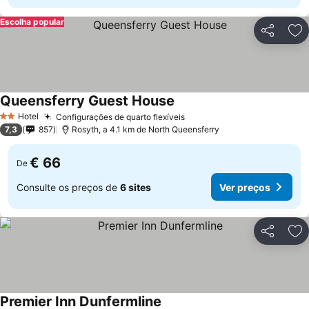
Escolha popular
Partilhar
Ad
Queensferry Guest House
Ver preços
Hotel
Configurações de quarto flexíveis
Ver preços
2 Estrelas
7,3
857
Rosyth, a 4.1 km de North Queensferry
€ 66
De
Consulte os preços de
6 sites
Ver preços
Partilhar
Ad
Premier Inn Dunfermline