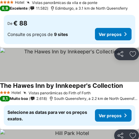
Hotel
Vistas panorâmicas da vila e da ponte
Ver preços
4 Estrelas
8,9
Excelente
11.582
Edimburgo, a 3.1 km de North Queensferry
€ 88
De
Consulte os preços de
9 sites
Ver preços
Partilhar
Ad
The Hawes Inn by Innkeeper's Collection
Ver pr
Hotel
Vistas panorâmicas do Firth of Forth
Ver preços
3 Estrelas
8,1
Muito boa
2.618
South Queensferry, a 2.2 km de North Queensfer
Selecione as datas para ver os preços
Ver preços
exatos.
Partilhar
Ad