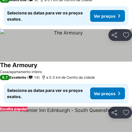
Selecione as datas para ver os preços
Ver preços
exatos.
Partilhar
Ad
The Armoury
Ver preços
Casa/apartamento inteiro
9,7
Excelente
14
a 0.3 km de Centro da cidade
Selecione as datas para ver os preços
Ver preços
exatos.
Escolha popular
Partilhar
Ad