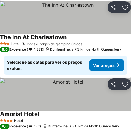
Partilhar
Ad
The Inn At Charlestown
Ver preços
Hotel
Pods e lodges de glamping únicos
Ver preços
3 Estrelas
8,6
Excelente
1.881
Dunfermline, a 7.3 km de North Queensferry
Selecione as datas para ver os preços
Ver preços
exatos.
Partilhar
Ad
Amorist Hotel
Ver preços
Hotel
4 Estrelas
8,6
Excelente
172
Dunfermline, a 8.0 km de North Queensferry