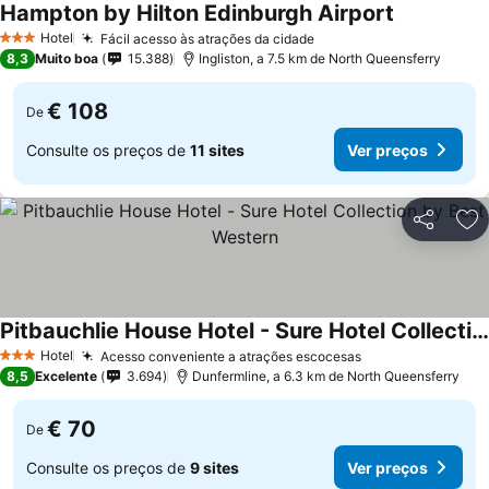
Hampton by Hilton Edinburgh Airport
Ver preços
Hotel
Fácil acesso às atrações da cidade
Ver preços
3 Estrelas
8,3
Muito boa
15.388
Ingliston, a 7.5 km de North Queensferry
€ 108
De
Consulte os preços de
11 sites
Ver preços
Partilhar
Ad
Pitbauchlie House Hotel - Sure Hotel Collection by Best Western
Ver preços
Hotel
Acesso conveniente a atrações escocesas
Ver preços
3 Estrelas
8,5
Excelente
3.694
Dunfermline, a 6.3 km de North Queensferry
€ 70
De
Consulte os preços de
9 sites
Ver preços