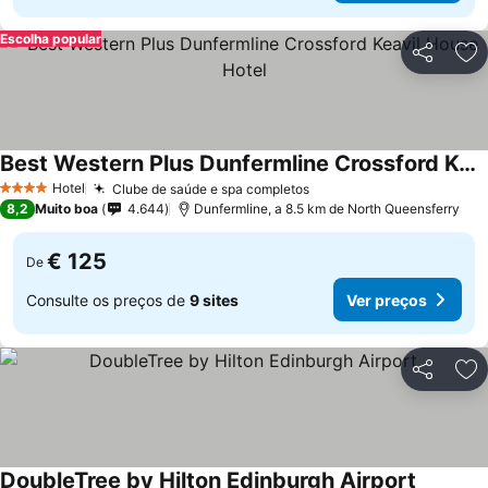
Escolha popular
Partilhar
Ad
Best Western Plus Dunfermline Crossford Keavil House Hotel
Ver preços
Hotel
Clube de saúde e spa completos
Ver preços
4 Estrelas
8,2
Muito boa
4.644
Dunfermline, a 8.5 km de North Queensferry
€ 125
De
Consulte os preços de
9 sites
Ver preços
Partilhar
Ad
DoubleTree by Hilton Edinburgh Airport