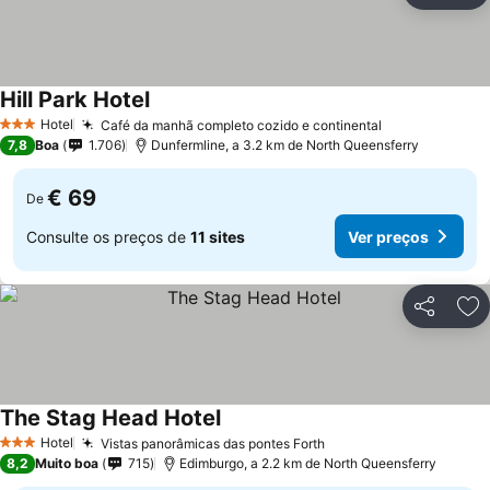
Hill Park Hotel
Ver preços
Hotel
Café da manhã completo cozido e continental
Ver preços
3 Estrelas
7,8
Boa
1.706
Dunfermline, a 3.2 km de North Queensferry
€ 69
De
Consulte os preços de
11 sites
Ver preços
Partilhar
Ad
The Stag Head Hotel
Ver preços
Hotel
Vistas panorâmicas das pontes Forth
Ver preços
3 Estrelas
8,2
Muito boa
715
Edimburgo, a 2.2 km de North Queensferry