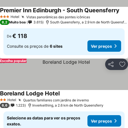
Premier Inn Edinburgh - South Queensferry
Ver
Hotel
Vistas panorâmicas das pontes icônicas
Ver preços
3 Estrelas
8,2
Muito boa
3.615
South Queensferry, a 2.9 km de North Queensfer
€ 118
De
Consulte os preços de
6 sites
Ver preços
Escolha popular
Partilhar
Ad
Boreland Lodge Hotel
Ver preços
Hotel
Quartos familiares com jardins de inverno
Ver preços
2 Estrelas
6,6
1.223
Inverkeithing, a 2.6 km de North Queensferry
Selecione as datas para ver os preços
Ver preços
exatos.