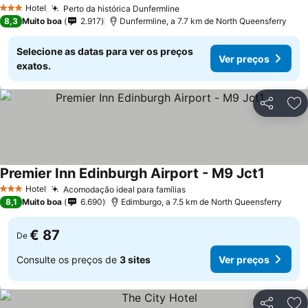
Ver preços
Hotel
Perto da histórica Dunfermline
Ver preços
3 Estrelas
8,3
Muito boa
2.917
Dunfermline, a 7.7 km de North Queensferry
Selecione as datas para ver os preços
Ver preços
exatos.
Partilhar
Ad
Premier Inn Edinburgh Airport - M9 Jct1
Ver pre
Hotel
Acomodação ideal para famílias
Ver preços
3 Estrelas
8,1
Muito boa
6.690
Edimburgo, a 7.5 km de North Queensferry
€ 87
De
Consulte os preços de
3 sites
Ver preços