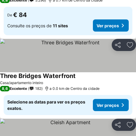
8,8
Excelente
5.296
a 0.7 km de Centro da cidade
€ 84
De
Consulte os preços de
11 sites
Ver preços
Partilhar
Ad
Three Bridges Waterfront
Ver preços
Casa/apartamento inteiro
8,6
Excelente
182
a 0.0 km de Centro da cidade
Selecione as datas para ver os preços
Ver preços
exatos.
Partilhar
Ad