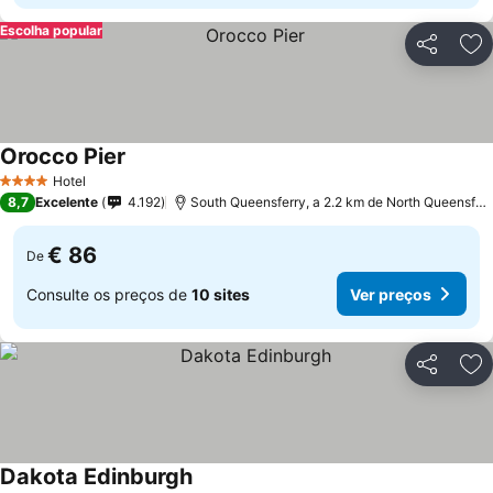
Escolha popular
Partilhar
Ad
Orocco Pier
Ver preços
Hotel
4 Estrelas
8,7
Excelente
4.192
South Queensferry, a 2.2 km de North Queensfer
€ 86
De
Consulte os preços de
10 sites
Ver preços
Partilhar
Ad
Dakota Edinburgh
Ver preços