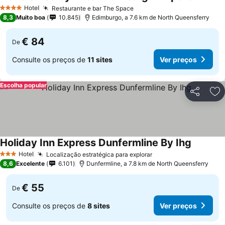
Ver preç
Hotel
Restaurante e bar The Space
Ver preços
4 Estrelas
8,3
Muito boa
10.845
Edimburgo, a 7.6 km de North Queensferry
€ 84
De
Consulte os preços de
11 sites
Ver preços
Escolha popular
Partilhar
Ad
Holiday Inn Express Dunfermline By Ihg
Ver preç
Hotel
Localização estratégica para explorar
Ver preços
3 Estrelas
8,6
Excelente
6.101
Dunfermline, a 7.8 km de North Queensferry
€ 55
De
Consulte os preços de
8 sites
Ver preços