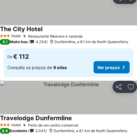
Partilhar
Ad
The City Hotel
Ver preços
Hotel
Restaurante Weavers e varanda
Ver preços
3 Estrelas
8,1
Muito boa
4.234
Dunfermline, a 8.1 km de North Queensferry
€ 112
De
Consulte os preços de
9 sites
Ver preços
Partilhar
Ad
Travelodge Dunfermline
Ver preços
Hotel
Perto de um centro comercial
Ver preços
3 Estrelas
8,6
Excelente
2.041
Dunfermline, a 8.1 km de North Queensferry