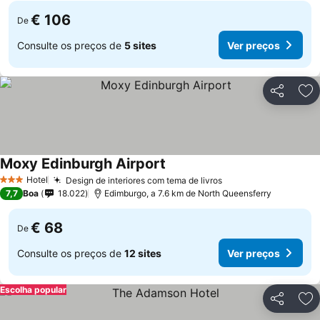
€ 106
De
Consulte os preços de
5 sites
Ver preços
Partilhar
Ad
Moxy Edinburgh Airport
Ver preços
Hotel
Design de interiores com tema de livros
Ver preços
3 Estrelas
7,7
Boa
18.022
Edimburgo, a 7.6 km de North Queensferry
€ 68
De
Consulte os preços de
12 sites
Ver preços
Escolha popular
Partilhar
Ad