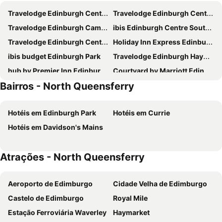
Travelodge Edinburgh Central Waterloo Place
Travelodge Edinburgh Central
Travelodge Edinburgh Cameron Toll
ibis Edinburgh Centre South Bridge - Royal Mile
Travelodge Edinburgh Central Queen Street
Holiday Inn Express Edinburgh - Leith Waterfront by IHG
ibis budget Edinburgh Park
Travelodge Edinburgh Haymarket
hub by Premier Inn Edinburgh Royal Mile hotel
Courtyard by Marriott Edinburgh West
Bairros - North Queensferry
Britannia Edinburgh Hotel
a&o Edinburgh City
hub by Premier Inn Edinburgh Haymarket hotel
Novotel Edinburgh Park
Hotéis em Edinburgh Park
Hotéis em Currie
Edinburgh House Hotel
Holiday Inn Express Edinburgh City Centre By Ihg
Hotéis em Davidson's Mains
YOTEL Edinburgh
hub by Premier Inn Edinburgh City Centre (Rose Street) hotel
Novotel Edinburgh Centre
Travelodge Edinburgh Airport Ratho Station
Atrações - North Queensferry
Kimpton Charlotte Square By Ihg
Dalmahoy Hotel & Country Club
Travelodge Edinburgh Park
Premier Inn Edinburgh Central (Lauriston Place) hotel
Aeroporto de Edimburgo
Cidade Velha de Edimburgo
easyHotel Edinburgh
Hampton by Hilton Edinburgh West End
Castelo de Edimburgo
Royal Mile
Travelodge Edinburgh Dreghorn
Garner Hotel Edinburgh – Haymarket
Estação Ferroviária Waverley
Haymarket
Four Points Flex by Sheraton Edinburgh
Holiday Inn Edinburgh By Ihg