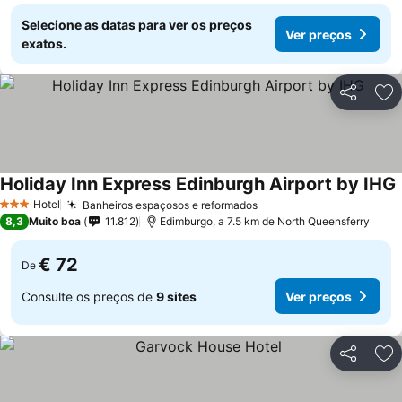
Selecione as datas para ver os preços
Ver preços
exatos.
Partilhar
Ad
Holiday Inn Express Edinburgh Airport by IHG
Hotel
Banheiros espaçosos e reformados
Ver preços
3 Estrelas
8,3
Muito boa
11.812
Edimburgo, a 7.5 km de North Queensferry
€ 72
De
Consulte os preços de
9 sites
Ver preços
Partilhar
Ad