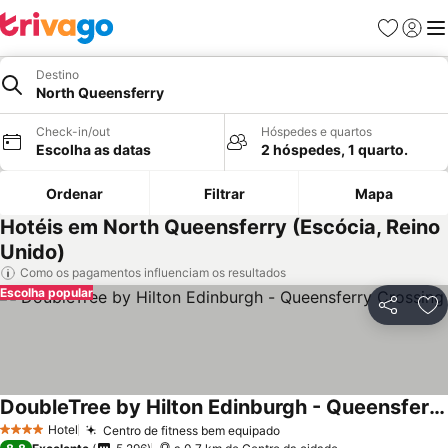
Favoritos
Iniciar
Me
Destino
North Queensferry
Check-in/out
Hóspedes e quartos
Escolha as datas
2 hóspedes, 1 quarto.
Ordenar
Filtrar
Mapa
Hotéis em North Queensferry (Escócia, Reino
Unido)
Como os pagamentos influenciam os resultados
Escolha popular
Partilhar
Ad
DoubleTree by Hilton Edinburgh - Queensferry Crossing
Ver preços
Hotel
Centro de fitness bem equipado
Ver preços
4 Estrelas