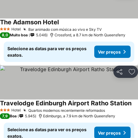
The Adamson Hotel
Ver preços
Hotel
Bar animado com música ao vivo e Sky TV
Ver preços
3 Estrelas
8,0
Muito boa
5.046
Crossford, a 8.7 km de North Queensferry
Selecione as datas para ver os preços
Ver preços
exatos.
Partilhar
Ad
Travelodge Edinburgh Airport Ratho Station
Ve
Hotel
Quartos modernos recentemente reformados
Ver preços
3 Estrelas
7,9
Boa
5.945
Edimburgo, a 7.9 km de North Queensferry
Selecione as datas para ver os preços
Ver preços
exatos.