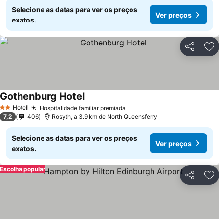
Selecione as datas para ver os preços
Ver preços
exatos.
Partilhar
Ad
Gothenburg Hotel
Ver preços
Hotel
Hospitalidade familiar premiada
Ver preços
2 Estrelas
7,2
406
Rosyth, a 3.9 km de North Queensferry
Selecione as datas para ver os preços
Ver preços
exatos.
Escolha popular
Partilhar
Ad