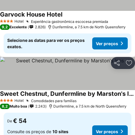
Garvock House Hotel
Ver preços
Hotel
Experiência gastronômica escocesa premiada
Ver preços
4 Estrelas
9,2
Excelente
2.826
Dunfermline, a 7.5 km de North Queensferry
Selecione as datas para ver os preços
Ver preços
exatos.
Partilhar
Ad
Sweet Chestnut, Dunfermline by Marston's Inns
Ver preços
Hotel
Comodidades para famílias
Ver preços
4 Estrelas
8,2
Muito boa
2.243
Dunfermline, a 7.5 km de North Queensferry
€ 54
De
Consulte os preços de
10 sites
Ver preços