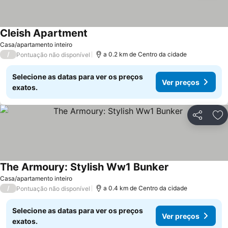
Cleish Apartment
Ver preços
Casa/apartamento inteiro
/
a 0.2 km de Centro da cidade
Pontuação não disponível
Selecione as datas para ver os preços
Ver preços
exatos.
Partilhar
Ad
The Armoury: Stylish Ww1 Bunker
Ver preços
Casa/apartamento inteiro
/
a 0.4 km de Centro da cidade
Pontuação não disponível
Selecione as datas para ver os preços
Ver preços
exatos.