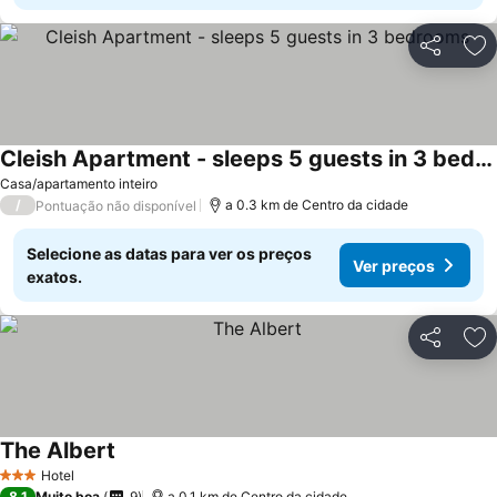
Partilhar
Ad
Cleish Apartment - sleeps 5 guests in 3 bedrooms
Ver preços
Casa/apartamento inteiro
/
a 0.3 km de Centro da cidade
Pontuação não disponível
Selecione as datas para ver os preços
Ver preços
exatos.
Partilhar
Ad
The Albert
Ver preços
Hotel
3 Estrelas
8,1
Muito boa
9
a 0.1 km de Centro da cidade