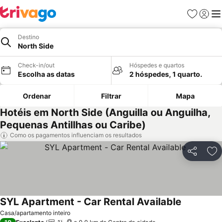
Favoritos
Iniciar
Me
Destino
North Side
Check-in/out
Hóspedes e quartos
Escolha as datas
2 hóspedes, 1 quarto.
Ordenar
Filtrar
Mapa
Hotéis em North Side (Anguilla ou Anguilha,
Pequenas Antillhas ou Caribe)
Como os pagamentos influenciam os resultados
Partilhar
Ad
SYL Apartment - Car Rental Available
Ver preços
Casa/apartamento inteiro