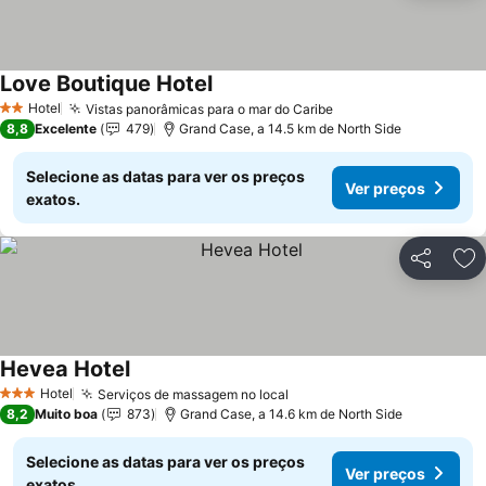
Love Boutique Hotel
Ver preços
Hotel
Vistas panorâmicas para o mar do Caribe
Ver preços
2 Estrelas
8,8
Excelente
479
Grand Case, a 14.5 km de North Side
Selecione as datas para ver os preços
Ver preços
exatos.
Partilhar
Ad
Hevea Hotel
Ver preços
Hotel
Serviços de massagem no local
Ver preços
3 Estrelas
8,2
Muito boa
873
Grand Case, a 14.6 km de North Side
Selecione as datas para ver os preços
Ver preços
exatos.