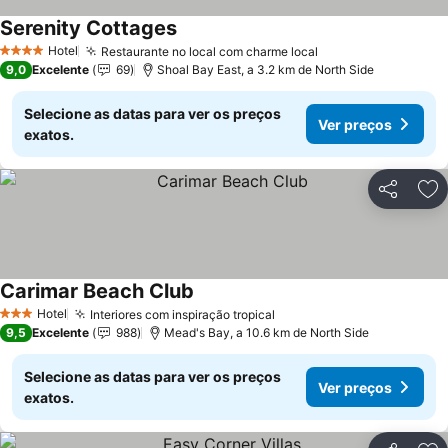
Serenity Cottages
Ver preços
Hotel
Restaurante no local com charme local
Ver preços
4 Estrelas
9,0
Excelente
69
Shoal Bay East, a 3.2 km de North Side
Selecione as datas para ver os preços
Ver preços
exatos.
Partilhar
Ad
Carimar Beach Club
Ver preços
Hotel
Interiores com inspiração tropical
Ver preços
3 Estrelas
9,5
Excelente
988
Mead's Bay, a 10.6 km de North Side
Selecione as datas para ver os preços
Ver preços
exatos.