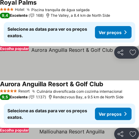
Royal Palms
Ver preços
Hotel
Piscina tranquila de água salgada
Ver preços
4 Estrelas
9,4
Excelente
168
The Valley, a 8.4 km de North Side
Selecione as datas para ver os preços
Ver preços
exatos.
Escolha popular
Partilhar
Ad
Aurora Anguilla Resort & Golf Club
Ver preços
Resort
Culinária diversificada com cozinha internacional
Ver pr
5 Estrelas
9,5
Excelente
1.137
Rendezvous Bay, a 9.5 km de North Side
Selecione as datas para ver os preços
Ver preços
exatos.
Escolha popular
Partilhar
Ad