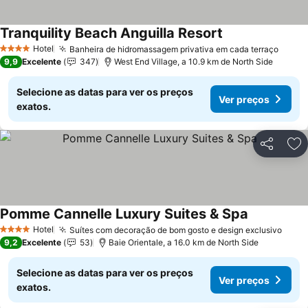
Tranquility Beach Anguilla Resort
Ver preços
Hotel
Banheira de hidromassagem privativa em cada terraço
Ver p
4 Estrelas
9,9
Excelente
347
West End Village, a 10.9 km de North Side
Selecione as datas para ver os preços
Ver preços
exatos.
Partilhar
Ad
Pomme Cannelle Luxury Suites & Spa
Ver preços
Hotel
Suítes com decoração de bom gosto e design exclusivo
Ver 
4 Estrelas
9,2
Excelente
53
Baie Orientale, a 16.0 km de North Side
Selecione as datas para ver os preços
Ver preços
exatos.