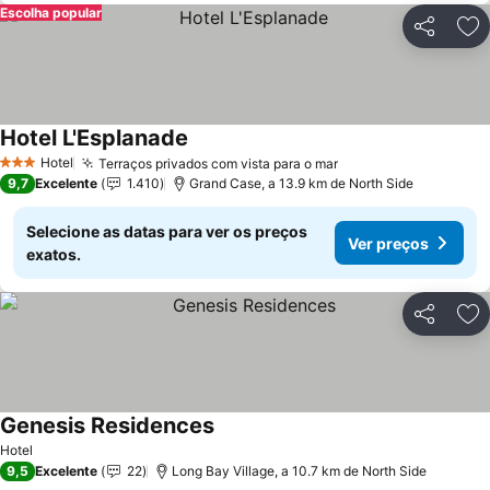
Escolha popular
Partilhar
Ad
Hotel L'Esplanade
Ver preços
Hotel
Terraços privados com vista para o mar
Ver preços
3 Estrelas
9,7
Excelente
1.410
Grand Case, a 13.9 km de North Side
Selecione as datas para ver os preços
Ver preços
exatos.
Partilhar
Ad
Genesis Residences
Ver preços
Hotel
9,5
Excelente
22
Long Bay Village, a 10.7 km de North Side