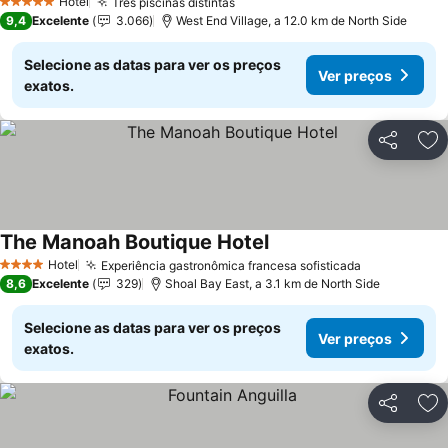
Hotel
Três piscinas distintas
Ver preços
5 Estrelas
9,4
Excelente
3.066
West End Village, a 12.0 km de North Side
Selecione as datas para ver os preços
Ver preços
exatos.
Partilhar
Ad
The Manoah Boutique Hotel
Ver preços
Hotel
Experiência gastronômica francesa sofisticada
Ver preços
4 Estrelas
8,6
Excelente
329
Shoal Bay East, a 3.1 km de North Side
Selecione as datas para ver os preços
Ver preços
exatos.
Partilhar
Ad