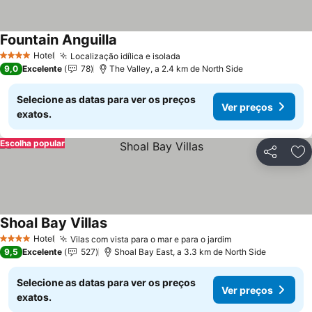
Fountain Anguilla
Ver preços
Hotel
Localização idílica e isolada
Ver preços
4 Estrelas
9,0
Excelente
78
The Valley, a 2.4 km de North Side
Selecione as datas para ver os preços
Ver preços
exatos.
Escolha popular
Partilhar
Ad
Shoal Bay Villas
Ver preços
Hotel
Vilas com vista para o mar e para o jardim
Ver preços
4 Estrelas
9,5
Excelente
527
Shoal Bay East, a 3.3 km de North Side
Selecione as datas para ver os preços
Ver preços
exatos.