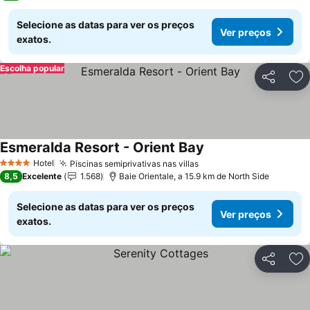
Selecione as datas para ver os preços
Ver preços
exatos.
Escolha popular
Partilhar
Ad
Esmeralda Resort - Orient Bay
Ver preços
Hotel
Piscinas semiprivativas nas villas
Ver preços
4 Estrelas
8,5
Excelente
1.568
Baie Orientale, a 15.9 km de North Side
Selecione as datas para ver os preços
Ver preços
exatos.
Partilhar
Ad