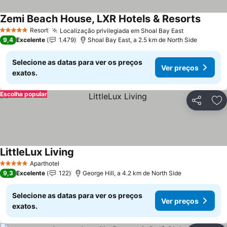
Zemi Beach House, LXR Hotels & Resorts
Ver pr
Resort
Localização privilegiada em Shoal Bay East
Ver preços
5 Estrelas
9,4
Excelente
1.479
Shoal Bay East, a 2.5 km de North Side
Selecione as datas para ver os preços
Ver preços
exatos.
Escolha popular
Partilhar
Ad
LittleLux Living
Ver preços
Aparthotel
5 Estrelas
9,3
Excelente
122
George Hill, a 4.2 km de North Side
Selecione as datas para ver os preços
Ver preços
exatos.