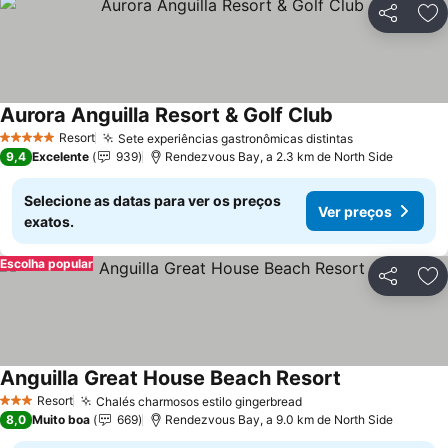
Partilhar
Ad
Aurora Anguilla Resort & Golf Club
Ver preços
Resort
Sete experiências gastronômicas distintas
Ver preços
5 Estrelas
9,4
Excelente
939
Rendezvous Bay, a 2.3 km de North Side
Selecione as datas para ver os preços
Ver preços
exatos.
Escolha popular
Partilhar
Ad
Anguilla Great House Beach Resort
Ver preços
Resort
Chalés charmosos estilo gingerbread
Ver preços
3 Estrelas
8,0
Muito boa
669
Rendezvous Bay, a 9.0 km de North Side