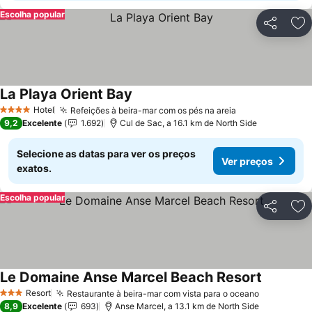
Escolha popular
Partilhar
Ad
La Playa Orient Bay
Ver preços
Hotel
Refeições à beira-mar com os pés na areia
Ver preços
4 Estrelas
9,2
Excelente
1.692
Cul de Sac, a 16.1 km de North Side
Selecione as datas para ver os preços
Ver preços
exatos.
Escolha popular
Partilhar
Ad
Le Domaine Anse Marcel Beach Resort
Ver preç
Resort
Restaurante à beira-mar com vista para o oceano
Ver preço
3 Estrelas
8,9
Excelente
693
Anse Marcel, a 13.1 km de North Side