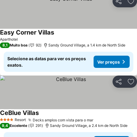
Partilhar
Ad
Easy Corner Villas
Ver preços
Aparthotel
8,1
Muito boa
92
Sandy Ground Village, a 1.4 km de North Side
Selecione as datas para ver os preços
Ver preços
exatos.
Partilhar
Ad
CeBlue Villas
Ver preços
Resort
Decks amplos com vista para o mar
Ver preços
4 Estrelas
9,4
Excelente
291
Sandy Ground Village, a 2.4 km de North Side