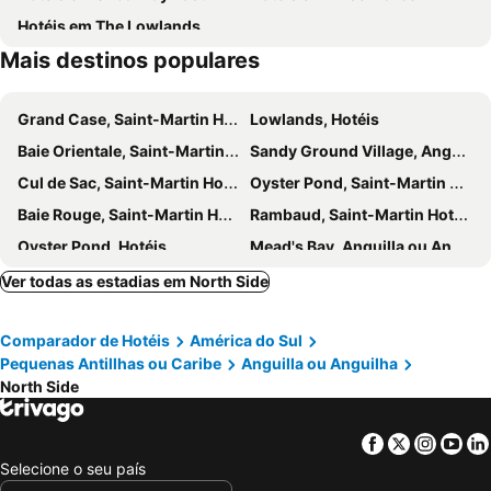
Hotéis em The Lowlands
Mais destinos populares
Grand Case, Saint-Martin Hotéis
Lowlands, Hotéis
Baie Orientale, Saint-Martin Hotéis
Sandy Ground Village, Anguilla ou Anguilha Hotéis
Cul de Sac, Saint-Martin Hotéis
Oyster Pond, Saint-Martin Hotéis
Baie Rouge, Saint-Martin Hotéis
Rambaud, Saint-Martin Hotéis
Oyster Pond, Hotéis
Mead's Bay, Anguilla ou Anguilha Hotéis
Cove Bay, Anguilla ou Anguilha Hotéis
Cole Bay, Hotéis
Ver todas as estadias em North Side
Vitet, Ilha Saint Barthélemy Hotéis
Saline, Ilha Saint Barthélemy Hotéis
Comparador de Hotéis
América do Sul
The Bottom, Saba Hotéis
Sandy Hill Bay, Anguilla ou Anguilha Hotéis
Pequenas Antillhas ou Caribe
Anguilla ou Anguilha
South Hill, Anguilla ou Anguilha Hotéis
Long Bay Village, Anguilla ou Anguilha Hotéis
North Side
Quartier of Orleans, Saint-Martin Hotéis
Toiny, Ilha Saint Barthélemy Hotéis
Simpson Bay, Saint-Martin Hotéis
Philipsburg, Hotéis
Facebook
Twitter
Insta
Yo
Selecione o seu país
Gustavia, Ilha Saint Barthélemy Hotéis
Rendezvous Bay, Anguilla ou Anguilha Hotéis