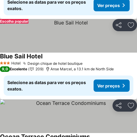
Selecione as datas para ver os preços
Ver preços
exatos.
Escolha popular
Partilhar
Ad
Blue Sail Hotel
Ver preços
Hotel
Design chique de hotel boutique
Ver preços
3 Estrelas
9,0
Excelente
209
Anse Marcel, a 13.1 km de North Side
Selecione as datas para ver os preços
Ver preços
exatos.
Partilhar
Ad
Ocean Terrace Condominiums