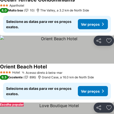
Ver preços
Aparthotel
3 Estrelas
8,0
Muito boa
10
The Valley, a 3.2 km de North Side
Selecione as datas para ver os preços
Ver preços
exatos.
Partilhar
Ad
Orient Beach Hotel
Ver preços
Hotel
Acesso direto à beira-mar
Ver preços
4 Estrelas
9,5
Excelente
896
Grand Case, a 16.0 km de North Side
Selecione as datas para ver os preços
Ver preços
exatos.
Escolha popular
Partilhar
Ad