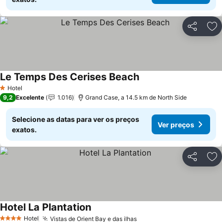
Partilhar
Ad
Le Temps Des Cerises Beach
Ver preços
Hotel
1 Estrelas
9,2
Excelente
1.016
Grand Case, a 14.5 km de North Side
Selecione as datas para ver os preços
Ver preços
exatos.
Partilhar
Ad
Hotel La Plantation
Ver preços
Hotel
Vistas de Orient Bay e das ilhas
Ver preços
4 Estrelas