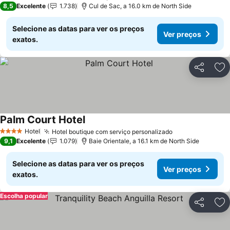
8,5
Excelente
1.738
Cul de Sac, a 16.0 km de North Side
Selecione as datas para ver os preços
Ver preços
exatos.
Partilhar
Ad
Palm Court Hotel
Ver preços
Hotel
Hotel boutique com serviço personalizado
Ver preços
4 Estrelas
9,1
Excelente
1.079
Baie Orientale, a 16.1 km de North Side
Selecione as datas para ver os preços
Ver preços
exatos.
Escolha popular
Partilhar
Ad