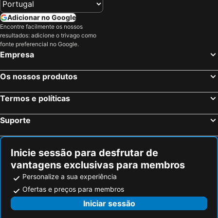
West End Village, Anguilla ou Anguilha Hotéis
Marigot, Saint-Martin Hotéis
Adicionar no Google
Shoal Bay East, Anguilla ou Anguilha Hotéis
Anse Marcel, Saint-Martin Hotéis
Encontre facilmente os nossos
The Lowlands, Saint-Martin Hotéis
The Valley, Anguilla ou Anguilha Hotéis
resultados: adicione o trivago como
fonte preferencial no Google.
Empresa
Os nossos produtos
Termos e políticas
Suporte
Inicie sessão para desfrutar de
vantagens exclusivas para membros
Personalize a sua experiência
Ofertas e preços para membros
Iniciar sessão