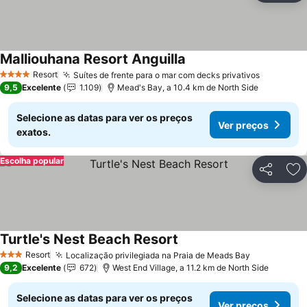
Malliouhana Resort Anguilla
Ver preços
Resort
Suítes de frente para o mar com decks privativos
Ver preç
4 Estrelas
9,5
Excelente
1.109
Mead's Bay, a 10.4 km de North Side
Selecione as datas para ver os preços
Ver preços
exatos.
Escolha popular
Partilhar
Ad
Turtle's Nest Beach Resort
Ver preços
Resort
Localização privilegiada na Praia de Meads Bay
Ver preços
3 Estrelas
9,2
Excelente
672
West End Village, a 11.2 km de North Side
Selecione as datas para ver os preços
Ver preços