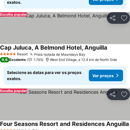
exatos.
Escolha popular
Partilhar
Ad
Cap Juluca, A Belmond Hotel, Anguilla
Ver preço
Resort
Praia isolada de Maundays Bay
Ver preços
5 Estrelas
9,6
Excelente
1.745
West End Village, a 12.4 km de North Side
Selecione as datas para ver os preços
Ver preços
exatos.
Escolha popular
Partilhar
Ad
Four Seasons Resort and Residences Anguilla