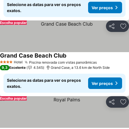
Selecione as datas para ver os preços
Ver preços
exatos.
Escolha popular
Partilhar
Ad
Grand Case Beach Club
Ver preços
Hotel
Piscina renovada com vistas panorâmicas
Ver preços
4 Estrelas
9,3
Excelente
4.545
Grand Case, a 13.6 km de North Side
Selecione as datas para ver os preços
Ver preços
exatos.
Escolha popular
Partilhar
Ad