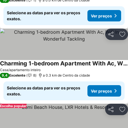
10
Excelente
1
a 0.0 km de Centro da cidade
Selecione as datas para ver os preços
Ver preços
exatos.
Partilhar
Ad
Charming 1-bedroom Apartment With Ac, Wifi In Wonderful Tackling
Ver preços
Casa/apartamento inteiro
9,4
Excelente
8
a 0.3 km de Centro da cidade
Selecione as datas para ver os preços
Ver preços
exatos.
Escolha popular
Partilhar
Ad