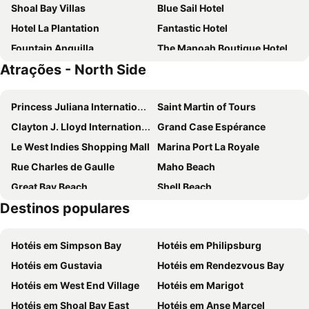
Shoal Bay Villas
Blue Sail Hotel
Hotel La Plantation
Fantastic Hotel
Fountain Anguilla
The Manoah Boutique Hotel
Atrações - North Side
Paradise Cove Resort
Royal Palms
Carimar Beach Club
Genesis Residences
Princess Juliana International Airport
Saint Martin of Tours
Hotel Anacaona Boutique
Grand Case Beach Club
Clayton J. Lloyd International Airport
Grand Case Espérance
Villa Jwi Lavi Boutique Hotel
Love Boutique Hotel
Le West Indies Shopping Mall
Marina Port La Royale
Le Temps Des Cerises Beach
Orient Beach Hotel
Rue Charles de Gaulle
Maho Beach
La Playa Orient Bay
Palm Court Hotel
Great Bay Beach
Shell Beach
The Westin Dawn Beach Resort & Spa
Destinos populares
Saint Barthélemy - Rémy de Haenen Airport
Old Street
Hôtel de la Collectivité
Maison en Brique
Hotéis em Simpson Bay
Hotéis em Philipsburg
Hotéis em Gustavia
Hotéis em Rendezvous Bay
Hotéis em West End Village
Hotéis em Marigot
Hotéis em Shoal Bay East
Hotéis em Anse Marcel