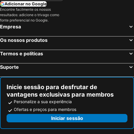
Fall River, Massachusetts Hotéis
Everett, Massachusetts Hotéis
Adicionar no Google
Encontre facilmente os nossos
Swansea, Massachusetts Hotéis
Quincy, Massachusetts Hotéis
resultados: adicione o trivago como
Chelsea, Massachusetts Hotéis
Nova Iorque, Nova York Hotéis
fonte preferencial no Google.
Empresa
Miami Beach, Flórida Hotéis
Orlando, Flórida Hotéis
Miami, Flórida Hotéis
Las Vegas, Nevada Hotéis
Os nossos produtos
Los Angeles, Califórnia Hotéis
Chicago, Ilinóis Hotéis
Termos e políticas
Lake Buena Vista, Flórida Hotéis
Suporte
Inicie sessão para desfrutar de
vantagens exclusivas para membros
Personalize a sua experiência
Ofertas e preços para membros
Iniciar sessão