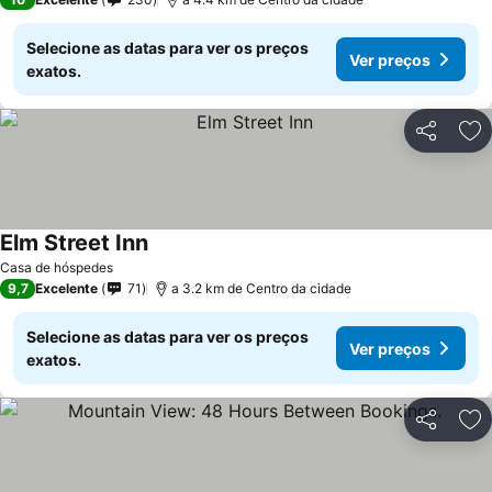
Selecione as datas para ver os preços
Ver preços
exatos.
Partilhar
Ad
Elm Street Inn
Ver preços
Casa de hóspedes
9,7
Excelente
71
a 3.2 km de Centro da cidade
Selecione as datas para ver os preços
Ver preços
exatos.
Partilhar
Ad