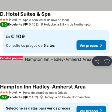
D. Hotel Suites & Spa
Ver preços
Hotel
Spa e bem-estar de luxo no local
Ver preços
3 Estrelas
9,0
Excelente
5.402
Holyoke, a 8.8 km de Northampton
€ 109
De
Consulte os preços de
5 sites
Ver preços
Escolha popular
Partilhar
Ad
Hampton Inn Hadley-Amherst Area
Ver preços
Hotel
Perto de atrações locais únicas
Ver preços
3 Estrelas
8,7
Excelente
2.482
Hadley, a 6.1 km de Northampton
Selecione as datas para ver os preços
Ver preços