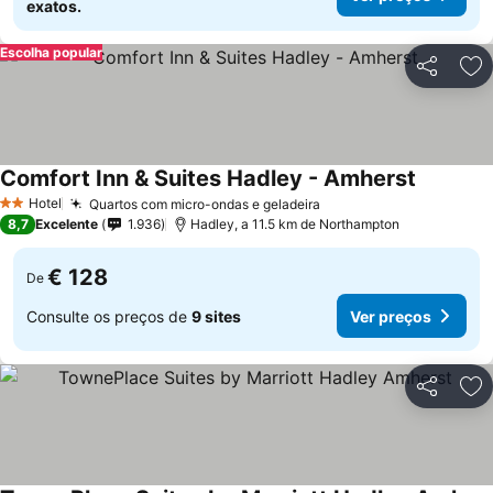
exatos.
Escolha popular
Partilhar
Ad
Comfort Inn & Suites Hadley - Amherst
Ver preç
Hotel
Quartos com micro-ondas e geladeira
Ver preços
2 Estrelas
8,7
Excelente
1.936
Hadley, a 11.5 km de Northampton
€ 128
De
Consulte os preços de
9 sites
Ver preços
Partilhar
Ad