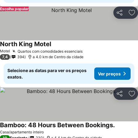
Escolha popular
Partilhar
Ad
North King Motel
Ver preços
Motel
Quartos com comodidades essenciais
Ver preços
7,4
394
a 4.0 km de Centro da cidade
Selecione as datas para ver os preços
Ver preços
exatos.
Partilhar
Ad
Bamboo: 48 Hours Between Bookings.
Ver preço
Casa/apartamento inteiro
10
Excelente
230
a 4.4 km de Centro da cidade