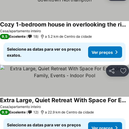
Cozy 1-bedroom house in overlooking the river close to downtown Northampton
Ver preços
Casa/apartamento inteiro
9,5
Excelente
18
a 5.2 km de Centro da cidade
Selecione as datas para ver os preços
Ver preços
exatos.
Partilhar
Ad
Extra Large, Quiet Retreat With Space For Extended Family, Events - Indoor Pool
Ver preços
Casa/apartamento inteiro
9,9
Excelente
12
a 22.9 km de Centro da cidade
Selecione as datas para ver os preços
Ver preços