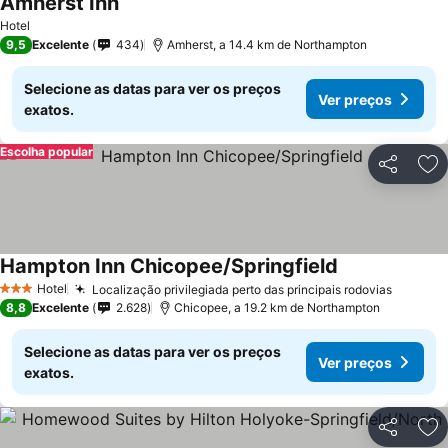
Amherst Inn
Ver preços
Hotel
9,5
Excelente
434
Amherst, a 14.4 km de Northampton
Selecione as datas para ver os preços
Ver preços
exatos.
Escolha popular
Partilhar
Ad
Hampton Inn Chicopee/Springfield
Ver preços
Hotel
Localização privilegiada perto das principais rodovias
Ver pr
3 Estrelas
8,8
Excelente
2.628
Chicopee, a 19.2 km de Northampton
Selecione as datas para ver os preços
Ver preços
exatos.
Partilhar
Ad