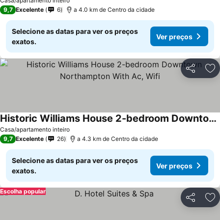
Ver preços
Casa/apartamento inteiro
9,7
Excelente
6
a 4.0 km de Centro da cidade
Selecione as datas para ver os preços
Ver preços
exatos.
Partilhar
Ad
Historic Williams House 2-bedroom Downtown Northampton With Ac, Wifi
Ver preços
Casa/apartamento inteiro
9,7
Excelente
26
a 4.3 km de Centro da cidade
Selecione as datas para ver os preços
Ver preços
exatos.
Escolha popular
Partilhar
Ad