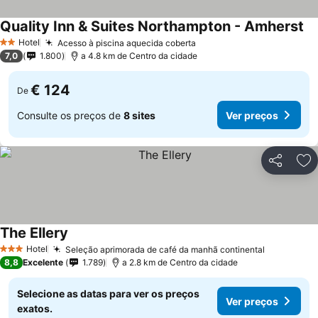
Quality Inn & Suites Northampton - Amherst
Ve
Hotel
Acesso à piscina aquecida coberta
Ver preços
2 Estrelas
7,0
1.800
a 4.8 km de Centro da cidade
€ 124
De
Consulte os preços de
8 sites
Ver preços
Partilhar
Ad
The Ellery
Ver preços
Hotel
Seleção aprimorada de café da manhã continental
Ver preço
3 Estrelas
8,8
Excelente
1.789
a 2.8 km de Centro da cidade
Selecione as datas para ver os preços
Ver preços
exatos.