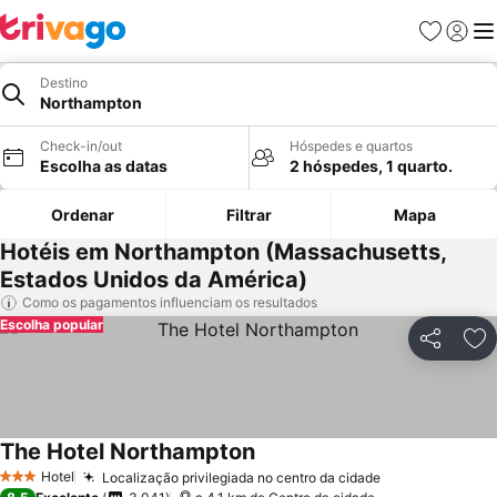
Favoritos
Iniciar
Me
Destino
Northampton
Check-in/out
Hóspedes e quartos
Escolha as datas
2 hóspedes, 1 quarto.
Ordenar
Filtrar
Mapa
Hotéis em Northampton (Massachusetts,
Estados Unidos da América)
Como os pagamentos influenciam os resultados
Escolha popular
Partilhar
Ad
The Hotel Northampton
Ver preços
Hotel
Localização privilegiada no centro da cidade
Ver preços
3 Estrelas