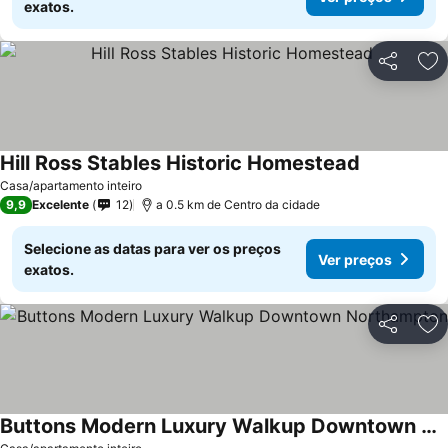
exatos.
Partilhar
Ad
Hill Ross Stables Historic Homestead
Ver preços
Casa/apartamento inteiro
9,9
Excelente
12
a 0.5 km de Centro da cidade
Selecione as datas para ver os preços
Ver preços
exatos.
Partilhar
Ad
Buttons Modern Luxury Walkup Downtown Northampton