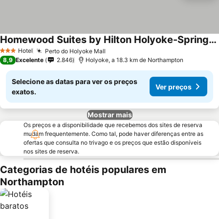
Homewood Suites by Hilton Holyoke-Springfield/North
Ver preços
Hotel
Perto do Holyoke Mall
Ver preços
3 Estrelas
8,9
Excelente
2.846
Holyoke, a 18.3 km de Northampton
Selecione as datas para ver os preços
Ver preços
exatos.
Mostrar mais
Os preços e a disponibilidade que recebemos dos sites de reserva
mudam frequentemente. Como tal, pode haver diferenças entre as
ofertas que consulta no trivago e os preços que estão disponíveis
nos sites de reserva.
Categorias de hotéis populares em
Northampton