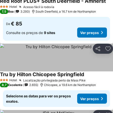
Red Roof PLUS+ South Deerfield - Amherst
Ver
Hotel
Acesso fácil à rodovia
Ver preços
3 Estrelas
7,5
Boa
3.293
South Deerfield, a 16.7 km de Northampton
€ 85
De
Consulte os preços de
9 sites
Ver preços
Partilhar
Ad
Tru by Hilton Chicopee Springfield
Ver preços
Hotel
Localização privilegiada perto da Mass Pike
Ver preços
3 Estrelas
8,7
Excelente
2.655
Chicopee, a 19.6 km de Northampton
Selecione as datas para ver os preços
Ver preços
exatos.