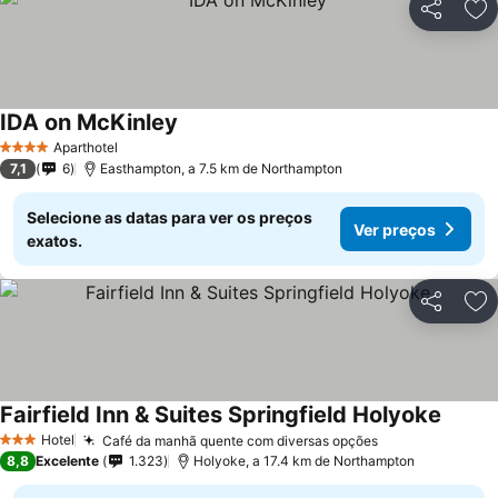
Partilhar
Ad
IDA on McKinley
Ver preços
Aparthotel
4 Estrelas
7,1
6
Easthampton, a 7.5 km de Northampton
Selecione as datas para ver os preços
Ver preços
exatos.
Partilhar
Ad
Fairfield Inn & Suites Springfield Holyoke
Ver pr
Hotel
Café da manhã quente com diversas opções
Ver preços
3 Estrelas
8,8
Excelente
1.323
Holyoke, a 17.4 km de Northampton