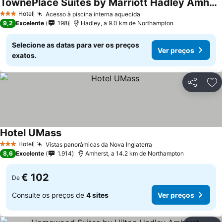
TownePlace Suites by Marriott Hadley Amherst
Ver preços
Hotel
Acesso à piscina interna aquecida
Ver preços
3 Estrelas
9,2
Excelente
198
Hadley, a 9.0 km de Northampton
Selecione as datas para ver os preços
Ver preços
exatos.
Partilhar
Ad
Hotel UMass
Ver preços
Hotel
Vistas panorâmicas da Nova Inglaterra
Ver preços
3 Estrelas
8,6
Excelente
1.914
Amherst, a 14.2 km de Northampton
€ 102
De
Consulte os preços de
4 sites
Ver preços