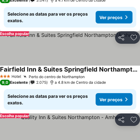
8,5
Excelente
3.041
a 4.1 km de Centro da cidade
Selecione as datas para ver os preços
Ver preços
exatos.
Escolha popular
Partilhar
Ad
Fairfield Inn & Suites Springfield Northampton/Amherst
Ver preços
Hotel
Perto do centro de Northampton
Ver preços
3 Estrelas
9,0
Excelente
2.075
a 4.8 km de Centro da cidade
Selecione as datas para ver os preços
Ver preços
exatos.
Escolha popular
Partilhar
Ad