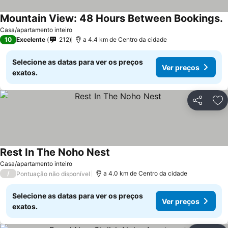
Mountain View: 48 Hours Between Bookings.
V
Casa/apartamento inteiro
10
Excelente
212
a 4.4 km de Centro da cidade
Selecione as datas para ver os preços
Ver preços
exatos.
Partilhar
Ad
Rest In The Noho Nest
Ver preços
Casa/apartamento inteiro
/
a 4.0 km de Centro da cidade
Pontuação não disponível
Selecione as datas para ver os preços
Ver preços
exatos.