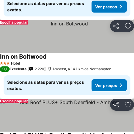
Selecione as datas para ver os preços
Ver preços
exatos.
Escolha popular
Partilhar
Ad
Inn on Boltwood
Ver preços
Hotel
3 Estrelas
9,1
Excelente
2.220
Amherst, a 14.1 km de Northampton
Selecione as datas para ver os preços
Ver preços
exatos.
Escolha popular
Partilhar
Ad