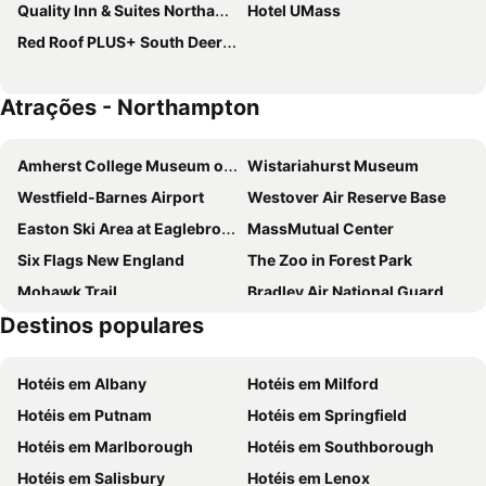
Quality Inn & Suites Northampton - Amherst
Hotel UMass
Red Roof PLUS+ South Deerfield - Amherst
Atrações - Northampton
Amherst College Museum of Natural History
Wistariahurst Museum
Westfield-Barnes Airport
Westover Air Reserve Base
Easton Ski Area at Eaglebrook School (private)
MassMutual Center
Six Flags New England
The Zoo in Forest Park
Mohawk Trail
Bradley Air National Guard Base
Destinos populares
Berkshire Museum
Hotéis em Albany
Hotéis em Milford
Hotéis em Putnam
Hotéis em Springfield
Hotéis em Marlborough
Hotéis em Southborough
Hotéis em Salisbury
Hotéis em Lenox