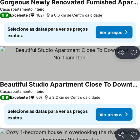
Gorgeous Newly Renovated Furnished Apartment
Ver preços
Casa/apartamento inteiro
9,9
Excelente
182
a 0.6 km de Centro da cidade
Selecione as datas para ver os preços
Ver preços
exatos.
Partilhar
Ad
Beautiful Studio Apartment Close To Downtown Northampton!
Ver preços
Casa/apartamento inteiro
9,9
Excelente
66
a 3.2 km de Centro da cidade
Selecione as datas para ver os preços
Ver preços
exatos.
Partilhar
Ad