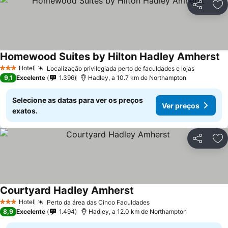
Partilhar
Ad
Homewood Suites by Hilton Hadley Amherst
Ve
Hotel
Localização privilegiada perto de faculdades e lojas
Ver preç
3 Estrelas
9,1
Excelente
1.396
Hadley, a 10.7 km de Northampton
Selecione as datas para ver os preços
Ver preços
exatos.
Partilhar
Ad
Courtyard Hadley Amherst
Ver preços
Hotel
Perto da área das Cinco Faculdades
Ver preços
3 Estrelas
8,9
Excelente
1.494
Hadley, a 12.0 km de Northampton