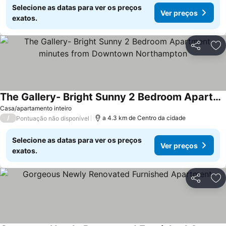
Selecione as datas para ver os preços
Ver preços
exatos.
Partilhar
Ad
The Gallery- Bright Sunny 2 Bedroom Apartment minutes from Downtown Northampton
Ver preços
Casa/apartamento inteiro
/
a 4.3 km de Centro da cidade
Pontuação não disponível
Selecione as datas para ver os preços
Ver preços
exatos.
Partilhar
Ad