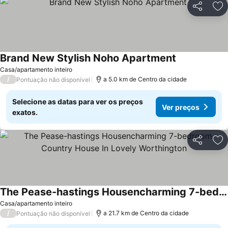
Partilhar
Ad
Brand New Stylish Noho Apartment
Ver preços
Casa/apartamento inteiro
/
a 5.0 km de Centro da cidade
Pontuação não disponível
Selecione as datas para ver os preços
Ver preços
exatos.
Partilhar
Ad
The Pease-hastings Housencharming 7-bedroom Country House In Lovely Worthington
Ver preços
Casa/apartamento inteiro
/
a 21.7 km de Centro da cidade
Pontuação não disponível