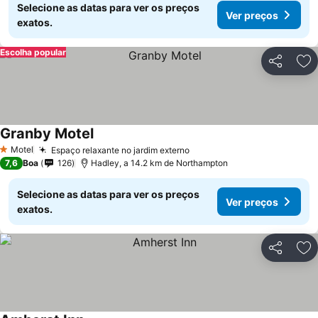
Selecione as datas para ver os preços
Ver preços
exatos.
Escolha popular
Partilhar
Ad
Granby Motel
Ver preços
Motel
Espaço relaxante no jardim externo
Ver preços
1 Estrelas
7,6
Boa
126
Hadley, a 14.2 km de Northampton
Selecione as datas para ver os preços
Ver preços
exatos.
Partilhar
Ad