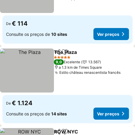
€ 114
De
Consulte os preços de
10 sites
Ver preços
The Plaza
Partilhar
Adicionar aos favoritos
Ver preços
5 Estrelas
9,0
Excelente
13.567
a 1.3 km de Times Square
Estilo château renascentista francês
Ver p
€ 1.124
De
Consulte os preços de
14 sites
Ver preços
ROW NYC
Partilhar
Adicionar aos favoritos