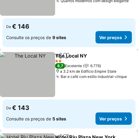
Quartos modernos com design elegante
Ver
€ 146
De
Consulte os preços de
9 sites
Ver preços
The Local NY
Partilhar
Adicionar aos favoritos
Ver preços
2 Estrelas
8,7
Excelente
6.776
a 3.2 km de Edifício Empire State
Bar e café com estilo industrial-chique
Ver 
€ 143
De
Consulte os preços de
5 sites
Ver preços
Hotel Riu Plaza New York