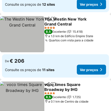
Consulte os preços de
12 sites
Ver preços
The Westin New York
Partilhar
Adicionar aos favoritos
Grand Central
Ver preços
4 Estrelas
8,5
Excelente
15.418
a 1.0 km de Edifício Empire State
Quartos com vista para a cidade
Ver preç
€ 206
De
Consulte os preços de
11 sites
Ver preços
voco times Square
Partilhar
Adicionar aos favoritos
Broadway by IHG
Ver preços
4 Estrelas
8,5
Excelente
1.725
a 0.1 km de Centro da cidade