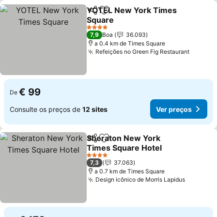
YOTEL New York Times
Partilhar
Adicionar aos favoritos
Square
Ver preços
4 Estrelas
7,9
Boa
36.093
a 0.4 km de Times Square
Refeições no Green Fig Restaurant
Ver pre
€ 99
De
Consulte os preços de
12 sites
Ver preços
Sheraton New York
Partilhar
Adicionar aos favoritos
Times Square Hotel
Ver preços
4 Estrelas
7,3
37.063
a 0.7 km de Times Square
Design icônico de Morris Lapidus
Ver preç