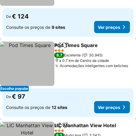
€ 124
De
Consulte os preços de
9 sites
Ver preços
Pod Times Square
Partilhar
Adicionar aos favoritos
Ver pre
3 Estrelas
8,7
Excelente
30.945
a 0.7 km de Centro da cidade
Acomodações inteligentes com beliches
Ver
Escolha popular
€ 97
De
Consulte os preços de
12 sites
Ver preços
LIC Manhattan View Hotel
Partilhar
Adicionar aos favoritos
3 Estrelas
8,2
Muito boa
3.542