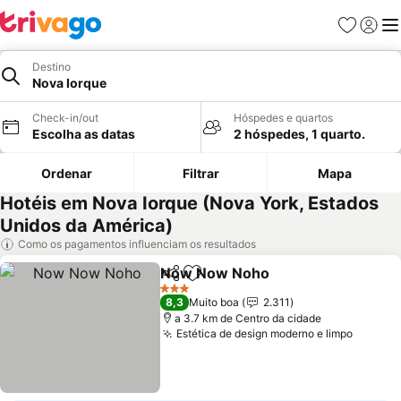
Favoritos
Iniciar
Me
Destino
Nova Iorque
Check-in/out
Hóspedes e quartos
Escolha as datas
2 hóspedes, 1 quarto.
Ordenar
Filtrar
Mapa
Hotéis em Nova Iorque (Nova York, Estados
Unidos da América)
Como os pagamentos influenciam os resultados
Now Now Noho
Partilhar
Adicionar aos favoritos
Ver preços
3 Estrelas
8,3
Muito boa
2.311
a 3.7 km de Centro da cidade
Estética de design moderno e limpo
Ver pr