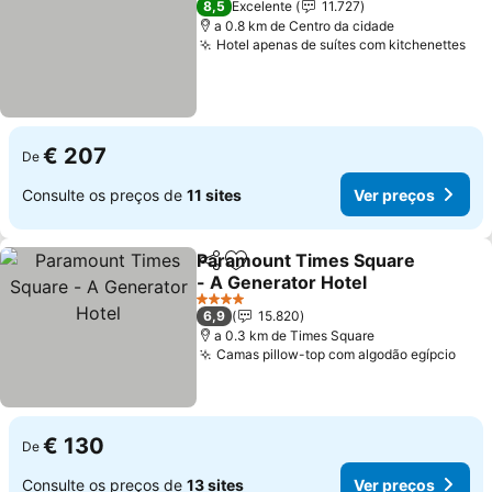
8,5
Excelente
11.727
a 0.8 km de Centro da cidade
Hotel apenas de suítes com kitchenettes
Ver
€ 207
De
Consulte os preços de
11 sites
Ver preços
Paramount Times Square
Partilhar
Adicionar aos favoritos
- A Generator Hotel
Ver preços
4 Estrelas
6,9
15.820
a 0.3 km de Times Square
Camas pillow-top com algodão egípcio
Ver 
€ 130
De
Consulte os preços de
13 sites
Ver preços