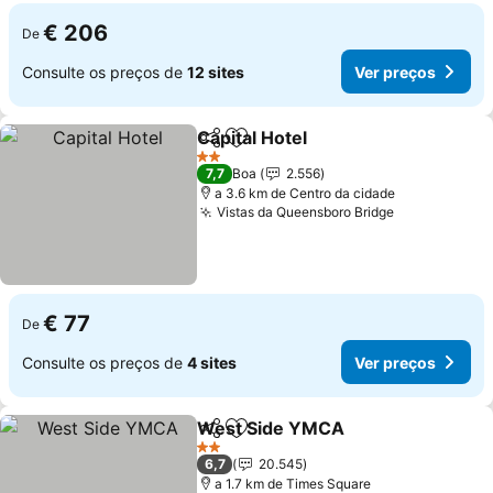
€ 206
De
Consulte os preços de
12 sites
Ver preços
Capital Hotel
Partilhar
Adicionar aos favoritos
Ver preços
2 Estrelas
7,7
Boa
2.556
a 3.6 km de Centro da cidade
Vistas da Queensboro Bridge
Ver preços
€ 77
De
Consulte os preços de
4 sites
Ver preços
West Side YMCA
Partilhar
Adicionar aos favoritos
Ver preç
2 Estrelas
6,7
20.545
a 1.7 km de Times Square