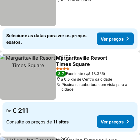
Selecione as datas para ver os preços
Ver preços
exatos.
Margaritaville Resort
Partilhar
Adicionar aos favoritos
Times Square
Ver preços
4 Estrelas
8,7
Excelente
13.356
a 0.5 km de Centro da cidade
Piscina na cobertura com vista para a
cidade
€ 211
De
Consulte os preços de
11 sites
Ver preços