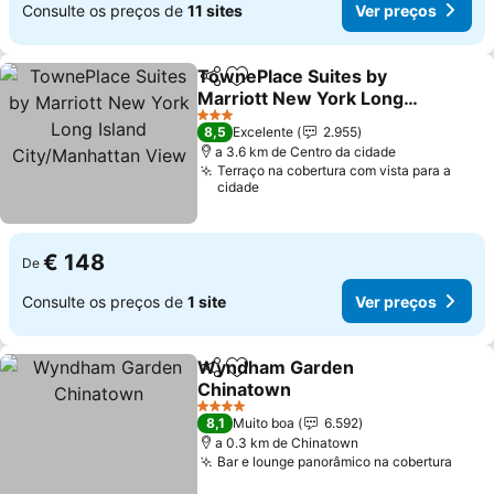
Consulte os preços de
11 sites
Ver preços
TownePlace Suites by
Partilhar
Adicionar aos favoritos
Marriott New York Long
Island City/Manhattan
Ver preços
3 Estrelas
8,5
Excelente
2.955
View
a 3.6 km de Centro da cidade
Terraço na cobertura com vista para a
cidade
€ 148
De
Consulte os preços de
1 site
Ver preços
Wyndham Garden
Partilhar
Adicionar aos favoritos
Chinatown
Ver preços
4 Estrelas
8,1
Muito boa
6.592
a 0.3 km de Chinatown
Bar e lounge panorâmico na cobertura
Ver 