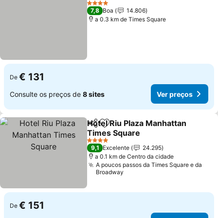
Ver preços
4 Estrelas
7,8
Boa
14.806
a 0.3 km de Times Square
€ 131
De
Consulte os preços de
8 sites
Ver preços
Hotel Riu Plaza Manhattan
Partilhar
Adicionar aos favoritos
Times Square
Ver preços
4 Estrelas
9,1
Excelente
24.295
a 0.1 km de Centro da cidade
A poucos passos da Times Square e da
Broadway
€ 151
De