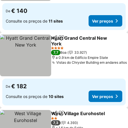
€ 140
De
Consulte os preços de
11 sites
Ver preços
Hyatt Grand Central New
Partilhar
Adicionar aos favoritos
York
Ver preços
4 Estrelas
7,7
Boa
33.927
a 0.9 km de Edifício Empire State
Vistas do Chrysler Building em andares altos
€ 182
De
Consulte os preços de
10 sites
Ver preços
West Village Eurohostel
Partilhar
Adicionar aos favoritos
Ve
2 Estrelas
7,3
4.393
a 1.6 km de SoHo