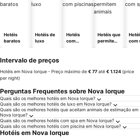
Hotéis
Hotéis de
Hotéis
Hotéis que
Hoté
baratos
luxo
com
permitem
com 
piscinas
animais
Intervalo de preços
Hotéis em Nova Iorque -
Preço máximo
de
‎€ 77
até
‎€ 1.124
(price
per night)
Perguntas Frequentes sobre Nova Iorque
Quais são os melhores hotéis em Nova Iorque?
Quais são os melhores hotéis de luxo em Nova Iorque?
Quais são os melhores hotéis que aceitam animais de estimação em
Nova Iorque?
Quais são os melhores hotéis com spa em Nova Iorque?
Quais são os melhores hotéis com piscina em Nova Iorque?
Hotéis em Nova Iorque