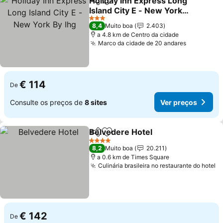
Holiday Inn Express Long
Partilhar
Adicionar aos favoritos
Island City E - New York
By Ihg
Ver preços
3 Estrelas
8,4
Muito boa
2.403
a 4.8 km de Centro da cidade
Marco da cidade de 20 andares
Ver preço
€ 114
De
Consulte os preços de
8 sites
Ver preços
Belvedere Hotel
Partilhar
Adicionar aos favoritos
Ver preço
4 Estrelas
8,2
Muito boa
20.211
a 0.6 km de Times Square
Culinária brasileira no restaurante do hotel
V
€ 142
De