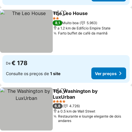
The Leo House
Partilhar
Adicionar aos favoritos
Ver preços
2 Estrelas
8,1
Muito boa
5.963
a 1.2 km de Edifício Empire State
Farto buffet de café da manhã
Ver preços
€ 178
De
Consulte os preços de
1 site
Ver preços
The Washington by
Partilhar
Adicionar aos favoritos
LuxUrban
Ver preços
4 Estrelas
6,8
4.726
a 0.5 km de Wall Street
Restaurante e lounge elegante de dois
andares