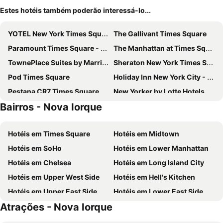
Estes hotéis também poderão interessá-lo...
YOTEL New York Times Square
The Gallivant Times Square
Paramount Times Square - A Generator Hotel
The Manhattan at Times Square Hotel
TownePlace Suites by Marriott New York Long Island City/Manhattan View
Sheraton New York Times Square Hotel
Pod Times Square
Holiday Inn New York City - Times Square By Ihg
Pestana CR7 Times Square
New Yorker by Lotte Hotels
Bairros - Nova Iorque
Hotel Riu Plaza Manhattan Times Square
Hotel Riu Plaza New York Times Square
Capital Hotel
The Leo House
Hotéis em Times Square
Hotéis em Midtown
AMTD Idea Tribeca Hotel
Carlton Arms Hotel
Hotéis em SoHo
Hotéis em Lower Manhattan
Eurostars Wall Street
Times Square West Hotel, BW Signature Collection
Hotéis em Chelsea
Hotéis em Long Island City
ROW NYC
Pod 51
Hotéis em Upper West Side
Hotéis em Hell's Kitchen
Residence Inn by Marriott New York JFK Airport
OYO Times Square
Hotéis em Upper East Side
Hotéis em Lower East Side
LIC Manhattan View Hotel
Wingate by Wyndham Long Island City
Atrações - Nova Iorque
Hotéis em Astoria
Hotéis em Greenwich Village
Radio Hotel
Americana Inn
Hotéis em West Village
Hotéis em Financial District
Wyndham Garden Chinatown
Holiday Inn Express New York City Times Square By Ihg