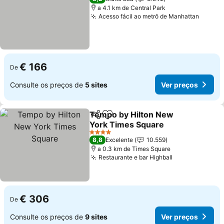
a 4.1 km de Central Park
Acesso fácil ao metrô de Manhattan
Ver pr
€ 166
De
Consulte os preços de
5 sites
Ver preços
Tempo by Hilton New
Partilhar
Adicionar aos favoritos
York Times Square
Ver preços
4 Estrelas
8,8
Excelente
10.559
a 0.3 km de Times Square
Restaurante e bar Highball
Ver preços
€ 306
De
Consulte os preços de
9 sites
Ver preços