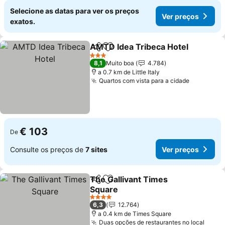
Selecione as datas para ver os preços
Ver preços
exatos.
AMTD Idea Tribeca Hotel
Partilhar
Adicionar aos favoritos
V
3 Estrelas
8,1
Muito boa
4.784
a 0.7 km de Little Italy
Quartos com vista para a cidade
Ver preç
€ 103
De
Consulte os preços de
7 sites
Ver preços
The Gallivant Times
Partilhar
Adicionar aos favoritos
Square
Ver preços
4 Estrelas
6,3
12.764
a 0.4 km de Times Square
Duas opções de restaurantes no local
Ver p