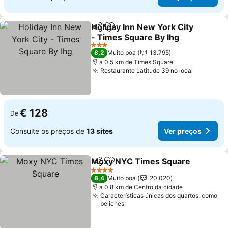
Holiday Inn New York City
Partilhar
Adicionar aos favoritos
- Times Square By Ihg
Ver preços
3 Estrelas
8,2
Muito boa
13.795
a 0.5 km de Times Square
Restaurante Latitude 39 no local
Ver preç
€ 128
De
Consulte os preços de
13 sites
Ver preços
Moxy NYC Times Square
Partilhar
Adicionar aos favoritos
V
4 Estrelas
8,4
Muito boa
20.020
a 0.8 km de Centro da cidade
Características únicas dos quartos, como
beliches