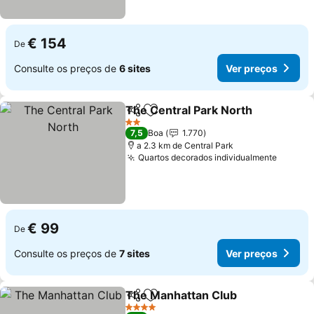
€ 154
De
Consulte os preços de
6 sites
Ver preços
The Central Park North
Partilhar
Adicionar aos favoritos
Ver
2 Estrelas
7,5
Boa
1.770
a 2.3 km de Central Park
Quartos decorados individualmente
Ver pr
€ 99
De
Consulte os preços de
7 sites
Ver preços
The Manhattan Club
Partilhar
Adicionar aos favoritos
Ver p
4 Estrelas