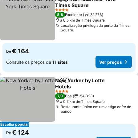
Partilhar
Adicionar aos favoritos
Times Square
Ver preços
4 Estrelas
8,8
Excelente
31.273
a 0.5 km de Times Square
Localização privilegiada perto da Times
Square
€ 164
De
Consulte os preços de
11 sites
Ver preços
New Yorker by Lotte
Partilhar
Adicionar aos favoritos
Hotels
Ver preços
4 Estrelas
7,9
Boa
54.023
a 0.7 km de Times Square
Restaurante único em um antigo cofre de
banco
Escolha popular
€ 124
De