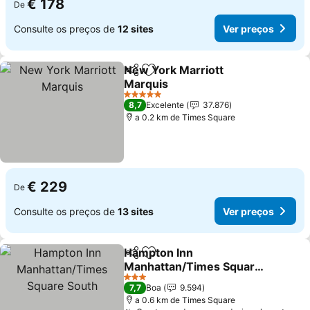
€ 178
De
Consulte os preços de
12 sites
Ver preços
New York Marriott
Partilhar
Adicionar aos favoritos
Marquis
Ver preços
5 Estrelas
8,7
Excelente
37.876
a 0.2 km de Times Square
€ 229
De
Consulte os preços de
13 sites
Ver preços
Hampton Inn
Partilhar
Adicionar aos favoritos
Manhattan/Times Square
South
Ver preços
3 Estrelas
7,7
Boa
9.594
a 0.6 km de Times Square