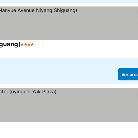
iguang)
4 Estrelas
Ver preços
Ver pre
ços