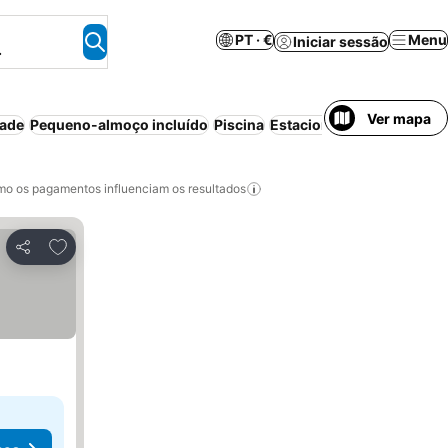
PT · €
Menu
Iniciar sessão
.
Ver mapa
dade
Pequeno-almoço incluído
Piscina
Estacionamento
Aparthot
o os pagamentos influenciam os resultados
Adicionar aos favoritos
Partilhar