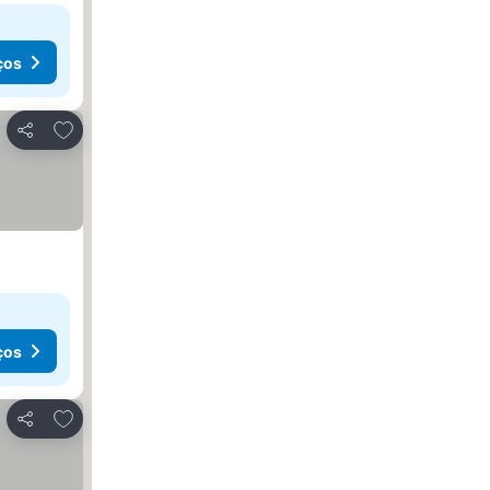
ços
Adicionar aos favoritos
Partilhar
ços
Adicionar aos favoritos
Partilhar