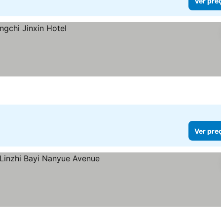
Ver pre
Ver pre
as
er preços