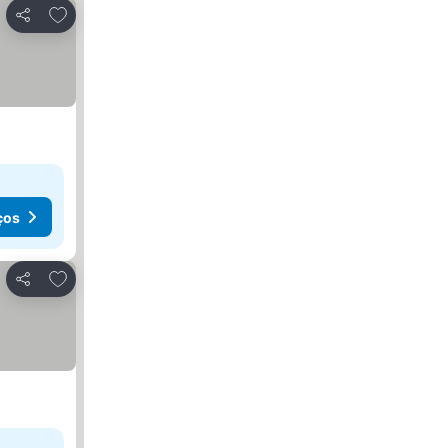
Adicionar aos favoritos
Partilhar
ços
Adicionar aos favoritos
Partilhar