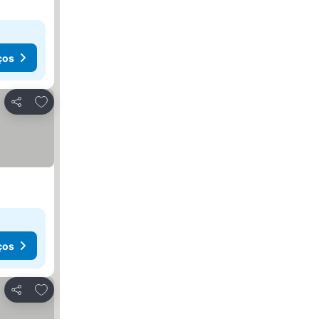
ços
Adicionar aos favoritos
Partilhar
ços
Adicionar aos favoritos
Partilhar