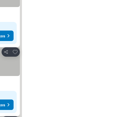
ços
Adicionar aos favoritos
Partilhar
ços