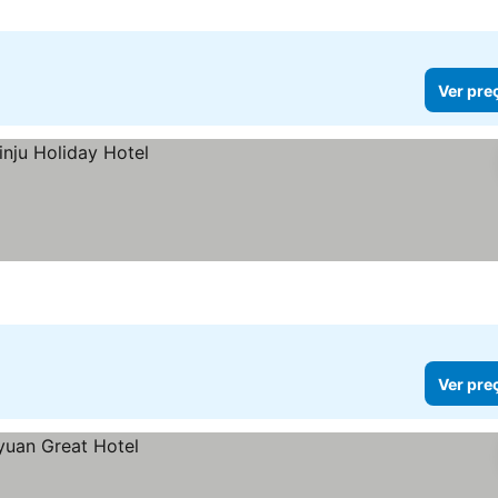
Ver pre
Ver pre