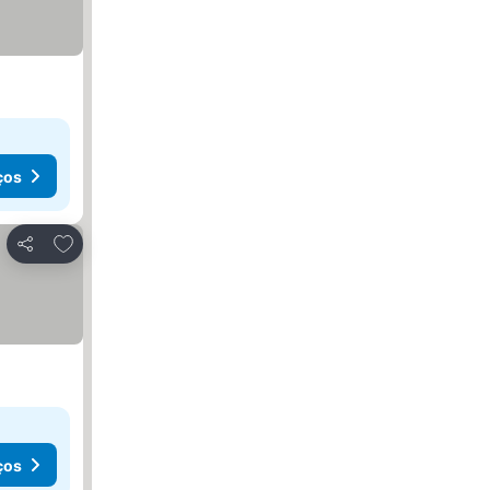
ços
Adicionar aos favoritos
Partilhar
ços