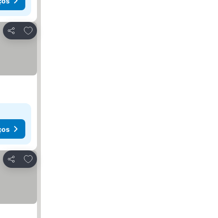
ços
Adicionar aos favoritos
Partilhar
ços
Adicionar aos favoritos
Partilhar