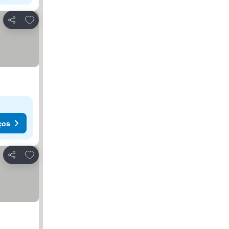
Adicionar aos favoritos
Partilhar
ços
Adicionar aos favoritos
Partilhar