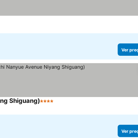
Ver pre
ang Shiguang)
4 Estrelas
Ver preços
Ver pre