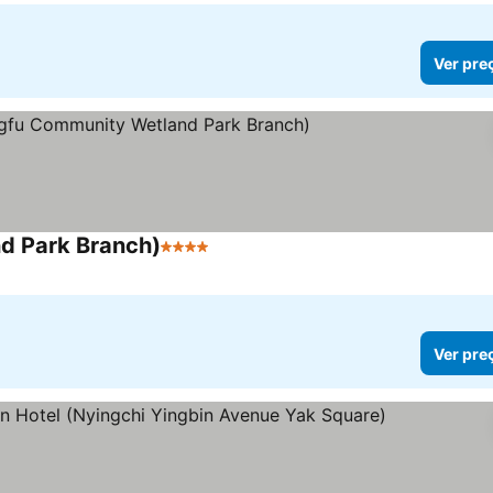
Ver pre
nd Park Branch)
4 Estrelas
Ver preços
Ver pre