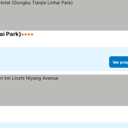
ai Park)
4 Estrelas
Ver preços
Ver pre
las
er preços