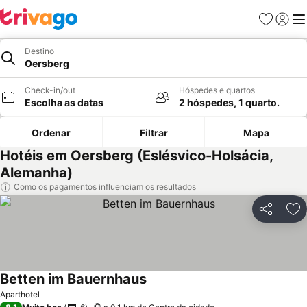
Favoritos
Iniciar
Me
Destino
Oersberg
Check-in/out
Hóspedes e quartos
Escolha as datas
2 hóspedes, 1 quarto.
Ordenar
Filtrar
Mapa
Hotéis em Oersberg (Eslésvico-Holsácia,
Alemanha)
Como os pagamentos influenciam os resultados
Partilhar
Ad
Betten im Bauernhaus
Aparthotel