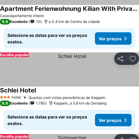
Apartment Ferienwohnung Kilian With Private Terrace, Private Garden And Wi-fi
Casa/apartamento inteiro
9,6
Excelente
10
a 0.4 km de Centro da cidade
Selecione as datas para ver os preços
Ver preços
exatos.
Escolha popular
Partilhar
Ad
Schlei Hotel
Hotel
Quartos com vistas panorâmicas de Kappeln
3 Estrelas
8,6
Excelente
1.780
Kappeln, a 5.8 km de Oersberg
Selecione as datas para ver os preços
Ver preços
exatos.
Escolha popular