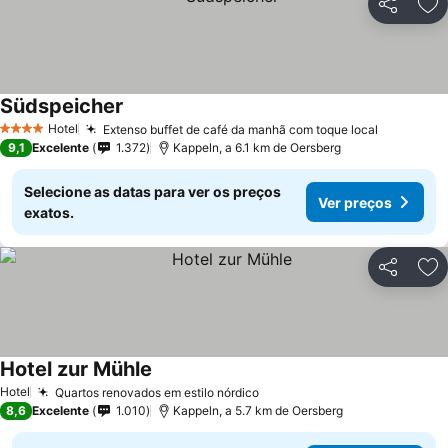
Partilhar
Ad
Südspeicher
Hotel
Extenso buffet de café da manhã com toque local
4 Estrelas
9,1
Excelente
1.372
Kappeln, a 6.1 km de Oersberg
Selecione as datas para ver os preços
Ver preços
exatos.
Partilhar
Ad
Hotel zur Mühle
Hotel
Quartos renovados em estilo nórdico
8,6
Excelente
1.010
Kappeln, a 5.7 km de Oersberg