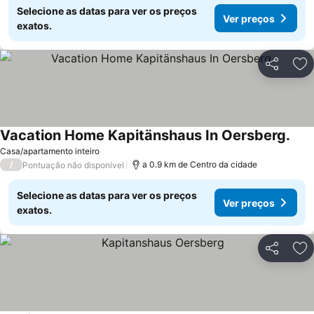
Selecione as datas para ver os preços
Ver preços
exatos.
Partilhar
Ad
Vacation Home Kapitänshaus In Oersberg.
Casa/apartamento inteiro
/
a 0.9 km de Centro da cidade
Pontuação não disponível
Selecione as datas para ver os preços
Ver preços
exatos.
Partilhar
Ad