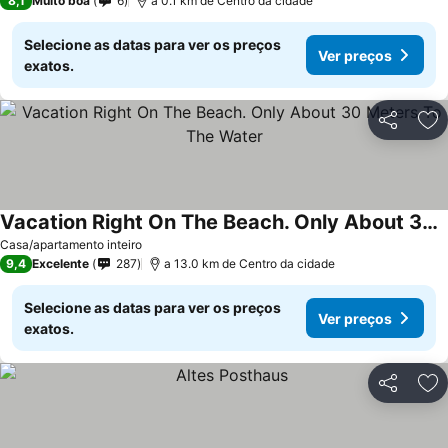
8,1
Muito boa
6
a 0.1 km de Centro da cidade
Selecione as datas para ver os preços
Ver preços
exatos.
Partilhar
Ad
Vacation Right On The Beach. Only About 30 Meters To The Water
Casa/apartamento inteiro
9,4
Excelente
287
a 13.0 km de Centro da cidade
Selecione as datas para ver os preços
Ver preços
exatos.
Partilhar
Ad