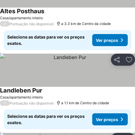
Altes Posthaus
Casa/apartamento inteiro
/
a 3.3 km de Centro da cidade
Pontuação não disponível
Selecione as datas para ver os preços
Ver preços
exatos.
Partilhar
Ad
Landleben Pur
Casa/apartamento inteiro
/
a 1.1 km de Centro da cidade
Pontuação não disponível
Selecione as datas para ver os preços
Ver preços
exatos.