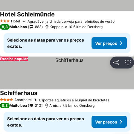
Hotel Schleimünde
Hotel
Agradável jardim da cerveja para refeições de verão
3 Estrelas
8,3
Muito boa
883
Kappeln, a 10.6 km de Oersberg
Selecione as datas para ver os preços
Ver preços
exatos.
Escolha popular
Partilhar
Ad
Schifferhaus
Aparthotel
Esportes aquáticos e aluguel de bicicletas
4 Estrelas
8,3
Muito boa
213
Arnis, a 7.5 km de Oersberg
Selecione as datas para ver os preços
Ver preços
exatos.