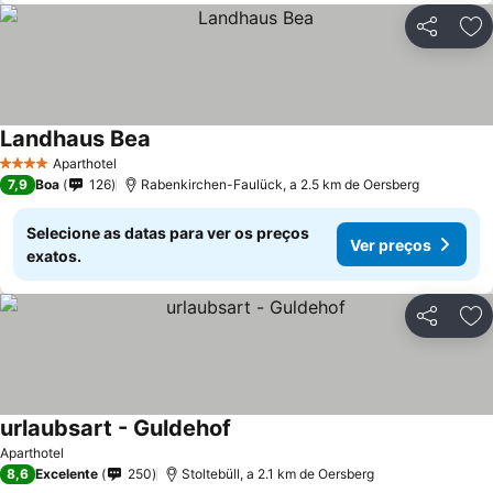
Partilhar
Ad
Landhaus Bea
Aparthotel
4 Estrelas
7,9
Boa
126
Rabenkirchen-Faulück, a 2.5 km de Oersberg
Selecione as datas para ver os preços
Ver preços
exatos.
Partilhar
Ad
urlaubsart - Guldehof
Aparthotel
8,6
Excelente
250
Stoltebüll, a 2.1 km de Oersberg