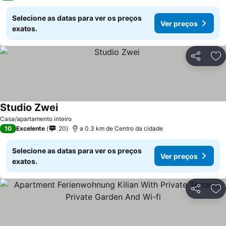
Selecione as datas para ver os preços
Ver preços
exatos.
Partilhar
Ad
Studio Zwei
Casa/apartamento inteiro
10
Excelente
20
a 0.3 km de Centro da cidade
Selecione as datas para ver os preços
Ver preços
exatos.
Partilhar
Ad