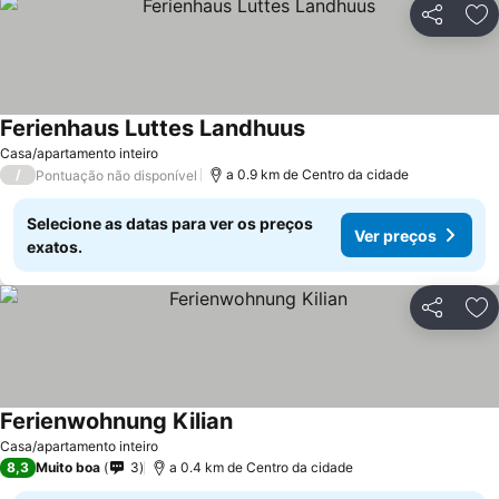
Partilhar
Ad
Ferienhaus Luttes Landhuus
Casa/apartamento inteiro
/
a 0.9 km de Centro da cidade
Pontuação não disponível
Selecione as datas para ver os preços
Ver preços
exatos.
Partilhar
Ad
Ferienwohnung Kilian
Casa/apartamento inteiro
8,3
Muito boa
3
a 0.4 km de Centro da cidade