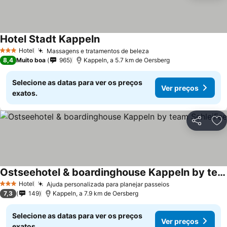
Hotel Stadt Kappeln
Hotel
Massagens e tratamentos de beleza
3 Estrelas
8,4
Muito boa
965
Kappeln, a 5.7 km de Oersberg
Selecione as datas para ver os preços
Ver preços
exatos.
Partilhar
Ad
Ostseehotel & boardinghouse Kappeln by team SchleiFee
Hotel
Ajuda personalizada para planejar passeios
3 Estrelas
7,3
149
Kappeln, a 7.9 km de Oersberg
Selecione as datas para ver os preços
Ver preços
exatos.