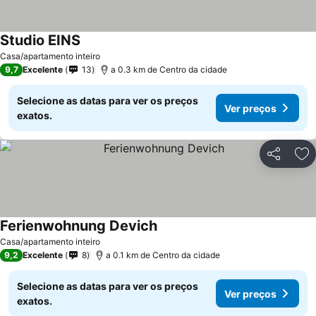
Studio EINS
Casa/apartamento inteiro
9,7
Excelente
13
a 0.3 km de Centro da cidade
Selecione as datas para ver os preços
Ver preços
exatos.
Partilhar
Ad
Ferienwohnung Devich
Casa/apartamento inteiro
9,2
Excelente
8
a 0.1 km de Centro da cidade
Selecione as datas para ver os preços
Ver preços
exatos.