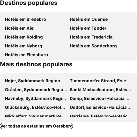
Destinos populares
Tolk-Schau Amusement Park
Ostsee-Info-Center
Golfanlage an der Schlei
Rigoletto
Hotéis em Bredebro
Hotéis em Odense
Sluice System in Kiel-Holtenau
Aabenraa Museum - Sønderjyllands Søfartsmuseum
Hotéis em Kiel
Hotéis em Tønder
Rømø-Sylt Linie
Dorfschänke
Hotéis em Kolding
Hotéis em Fredericia
Kieler Weihnachtsmarkt
San Marco
Hotéis em Nyborg
Hotéis em Sonderborg
Sønderborg Airport
Hotéis em Flensburg
Mais destinos populares
Højer, Syddanmark Region Hotéis
Timmendorfer Strand, Eslésvico-Holsácia Hotéis
Gråsten, Syddanmark Region Hotéis
Sankt Michaelisdonn, Eslésvico-Holsácia Hotéis
Havneby, Syddanmark Region Hotéis
Damp, Eslésvico-Holsácia Hotéis
Glücksburg, Eslésvico-Holsácia Hotéis
Osdorf, Eslésvico-Holsácia Hotéis
Middelfart, Syddanmark Region Hotéis
Harrislee, Eslésvico-Holsácia Hotéis
Fåborg, Syddanmark Region Hotéis
Svendborg, Syddanmark Region Hotéis
Ver todas as estadias em Oersberg
Barmstedt, Eslésvico-Holsácia Hotéis
Husum, Eslésvico-Holsácia Hotéis