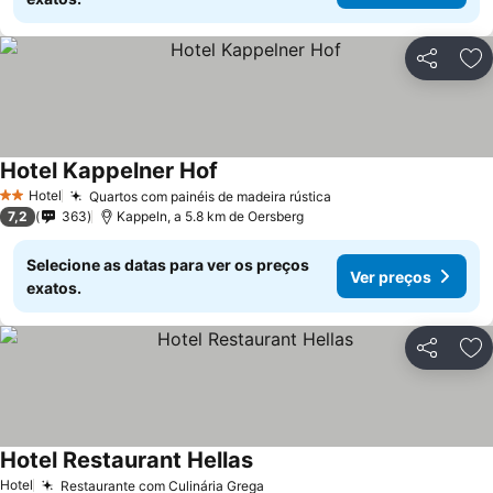
Partilhar
Ad
Hotel Kappelner Hof
Hotel
Quartos com painéis de madeira rústica
2 Estrelas
7,2
363
Kappeln, a 5.8 km de Oersberg
Selecione as datas para ver os preços
Ver preços
exatos.
Partilhar
Ad
Hotel Restaurant Hellas
Hotel
Restaurante com Culinária Grega