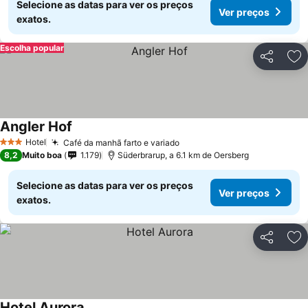
Selecione as datas para ver os preços
Ver preços
exatos.
Escolha popular
Partilhar
Ad
Angler Hof
Hotel
Café da manhã farto e variado
3 Estrelas
8,2
Muito boa
1.179
Süderbrarup, a 6.1 km de Oersberg
Selecione as datas para ver os preços
Ver preços
exatos.
Partilhar
Ad
Hotel Aurora