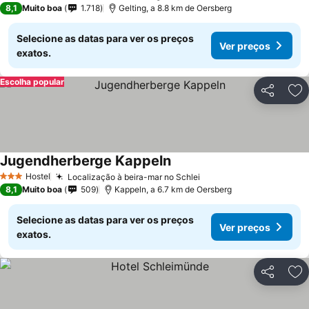
8,1
Muito boa
1.718
Gelting, a 8.8 km de Oersberg
Selecione as datas para ver os preços
Ver preços
exatos.
Escolha popular
Partilhar
Ad
Jugendherberge Kappeln
Hostel
Localização à beira-mar no Schlei
3 Estrelas
8,1
Muito boa
509
Kappeln, a 6.7 km de Oersberg
Selecione as datas para ver os preços
Ver preços
exatos.
Partilhar
Ad