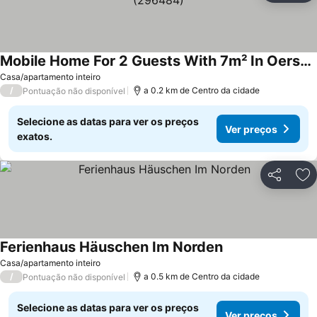
Mobile Home For 2 Guests With 7m² In Oersberg (296484)
Casa/apartamento inteiro
/
a 0.2 km de Centro da cidade
Pontuação não disponível
Selecione as datas para ver os preços
Ver preços
exatos.
Partilhar
Ad
Ferienhaus Häuschen Im Norden
Casa/apartamento inteiro
/
a 0.5 km de Centro da cidade
Pontuação não disponível
Selecione as datas para ver os preços
Ver preços