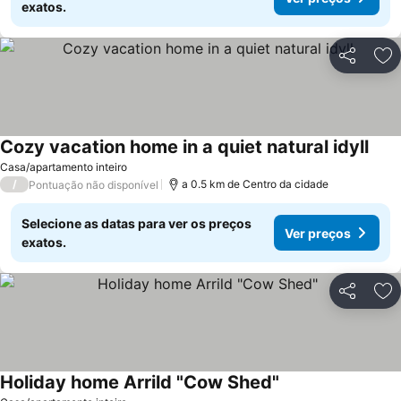
exatos.
Partilhar
Ad
Cozy vacation home in a quiet natural idyll
Casa/apartamento inteiro
/
a 0.5 km de Centro da cidade
Pontuação não disponível
Selecione as datas para ver os preços
Ver preços
exatos.
Partilhar
Ad
Holiday home Arrild "Cow Shed"