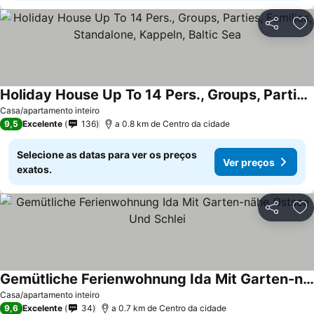
Partilhar
Ad
Holiday House Up To 14 Pers., Groups, Parties, Families, Standalone, Kappeln, Baltic Sea
Casa/apartamento inteiro
9,5
Excelente
136
a 0.8 km de Centro da cidade
Selecione as datas para ver os preços
Ver preços
exatos.
Partilhar
Ad
Gemütliche Ferienwohnung Ida Mit Garten-nähe Ostsee Und Schlei
Casa/apartamento inteiro
9,6
Excelente
34
a 0.7 km de Centro da cidade