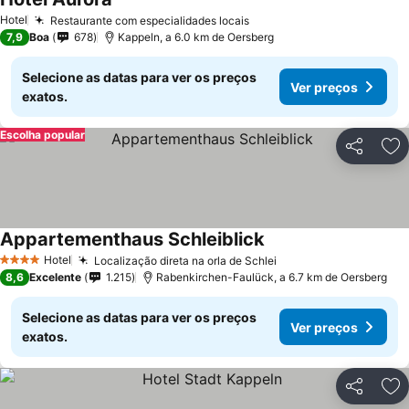
Hotel
Restaurante com especialidades locais
7,9
Boa
678
Kappeln, a 6.0 km de Oersberg
Selecione as datas para ver os preços
Ver preços
exatos.
Escolha popular
Partilhar
Ad
Appartementhaus Schleiblick
Hotel
Localização direta na orla de Schlei
4 Estrelas
8,6
Excelente
1.215
Rabenkirchen-Faulück, a 6.7 km de Oersberg
Selecione as datas para ver os preços
Ver preços
exatos.
Partilhar
Ad