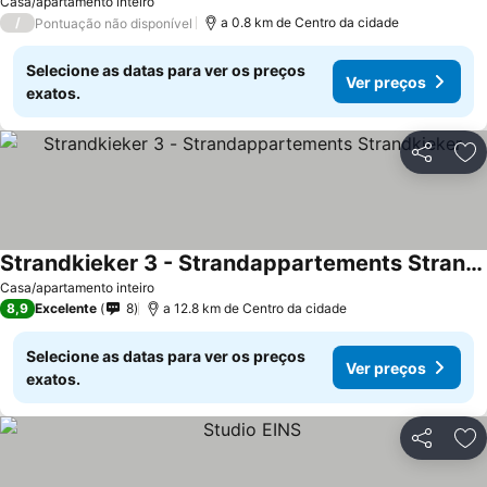
Casa/apartamento inteiro
/
a 0.8 km de Centro da cidade
Pontuação não disponível
Selecione as datas para ver os preços
Ver preços
exatos.
Partilhar
Ad
Strandkieker 3 - Strandappartements Strandkieker
Casa/apartamento inteiro
8,9
Excelente
8
a 12.8 km de Centro da cidade
Selecione as datas para ver os preços
Ver preços
exatos.
Partilhar
Ad