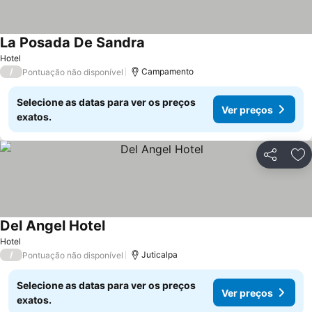
La Posada De Sandra
Hotel
/
Campamento
Pontuação não disponível
Selecione as datas para ver os preços
Ver preços
exatos.
Partilhar
Ad
Del Angel Hotel
Hotel
/
Juticalpa
Pontuação não disponível
Selecione as datas para ver os preços
Ver preços
exatos.