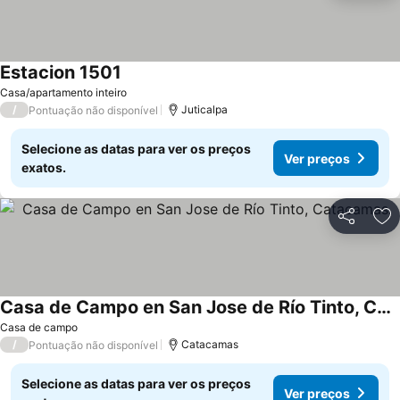
Estacion 1501
Casa/apartamento inteiro
/
Juticalpa
Pontuação não disponível
Selecione as datas para ver os preços
Ver preços
exatos.
Partilhar
Ad
Casa de Campo en San Jose de Río Tinto, Catacamas.
Casa de campo
/
Catacamas
Pontuação não disponível
Selecione as datas para ver os preços
Ver preços