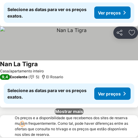
Selecione as datas para ver os preços
Ver preços
exatos.
Partilhar
Ad
Nan La Tigra
Casa/apartamento inteiro
9,4
Excelente
5
El Rosario
Selecione as datas para ver os preços
Ver preços
exatos.
Mostrar mais
Os preços e a disponibilidade que recebemos dos sites de reserva
mudam frequentemente. Como tal, pode haver diferenças entre as
ofertas que consulta no trivago e os preços que estão disponíveis
nos sites de reserva.