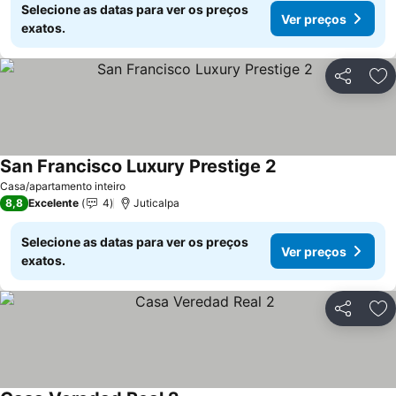
Selecione as datas para ver os preços
Ver preços
exatos.
Partilhar
Ad
San Francisco Luxury Prestige 2
Casa/apartamento inteiro
8,8
Excelente
4
Juticalpa
Selecione as datas para ver os preços
Ver preços
exatos.
Partilhar
Ad