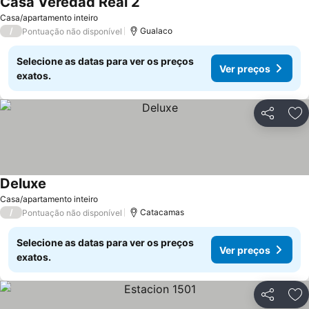
Casa Veredad Real 2
Casa/apartamento inteiro
/
Gualaco
Pontuação não disponível
Selecione as datas para ver os preços
Ver preços
exatos.
Partilhar
Ad
Deluxe
Casa/apartamento inteiro
/
Catacamas
Pontuação não disponível
Selecione as datas para ver os preços
Ver preços
exatos.
Partilhar
Ad