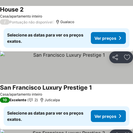
House 2
Casa/apartamento inteiro
/
Gualaco
Pontuação não disponível
Selecione as datas para ver os preços
Ver preços
exatos.
Partilhar
Ad
San Francisco Luxury Prestige 1
Casa/apartamento inteiro
10
Excelente
2
Juticalpa
Selecione as datas para ver os preços
Ver preços
exatos.