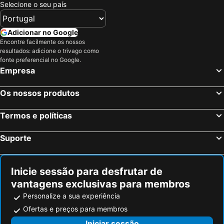
Selecione o seu país
Hotéis em Douro
Hotéis em Costa da Luz
Hotéis em Serra da Estrela
Hotéis em Região de Lisboa
Adicionar no Google
Encontre facilmente os nossos
Hotéis em Costa do Sol
Hotéis em Sardenha
resultados: adicione o trivago como
Hotéis em Tenerife
Hotéis em Cabo Verde
fonte preferencial no Google.
Empresa
Hotéis em São Miguel
Hotéis em Madrid
Os nossos produtos
Termos e políticas
Suporte
Inicie sessão para desfrutar de
vantagens exclusivas para membros
Personalize a sua experiência
Ofertas e preços para membros
Iniciar sessão