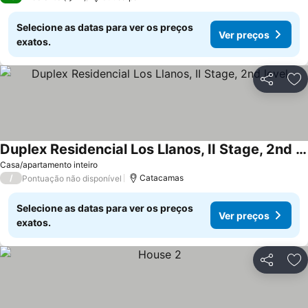
Selecione as datas para ver os preços
Ver preços
exatos.
Partilhar
Ad
Duplex Residencial Los Llanos, II Stage, 2nd level
Casa/apartamento inteiro
/
Catacamas
Pontuação não disponível
Selecione as datas para ver os preços
Ver preços
exatos.
Partilhar
Ad