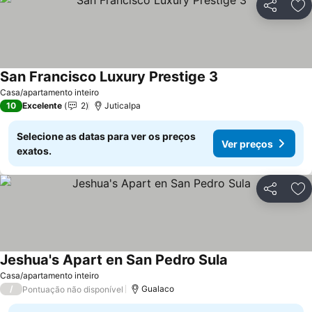
Partilhar
Ad
San Francisco Luxury Prestige 3
Casa/apartamento inteiro
10
Excelente
2
Juticalpa
Selecione as datas para ver os preços
Ver preços
exatos.
Partilhar
Ad
Jeshua's Apart en San Pedro Sula
Casa/apartamento inteiro
/
Gualaco
Pontuação não disponível