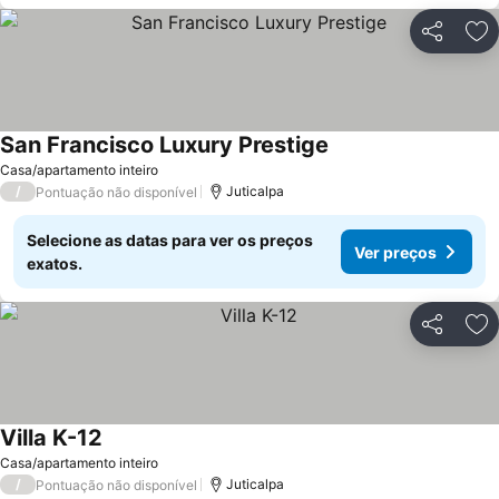
Partilhar
Ad
San Francisco Luxury Prestige
Casa/apartamento inteiro
/
Juticalpa
Pontuação não disponível
Selecione as datas para ver os preços
Ver preços
exatos.
Partilhar
Ad
Villa K-12
Casa/apartamento inteiro
/
Juticalpa
Pontuação não disponível