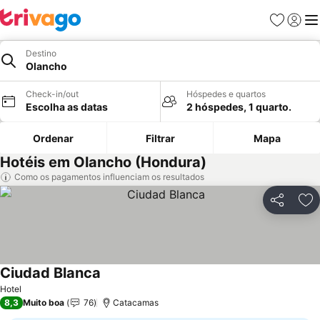
Favoritos
Iniciar
Me
Destino
Olancho
Check-in/out
Hóspedes e quartos
Escolha as datas
2 hóspedes, 1 quarto.
Ordenar
Filtrar
Mapa
Hotéis em Olancho (Hondura)
Como os pagamentos influenciam os resultados
Partilhar
Ad
Ciudad Blanca
Hotel
8,3
Muito boa
76
Catacamas