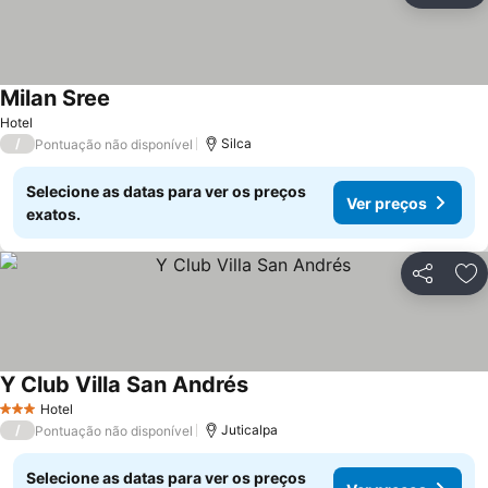
Milan Sree
Hotel
/
Silca
Pontuação não disponível
Selecione as datas para ver os preços
Ver preços
exatos.
Partilhar
Ad
Y Club Villa San Andrés
Hotel
3 Estrelas
/
Juticalpa
Pontuação não disponível
Selecione as datas para ver os preços