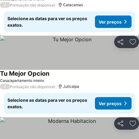
/
Catacamas
Pontuação não disponível
Selecione as datas para ver os preços
Ver preços
exatos.
Partilhar
Ad
Tu Mejor Opcion
Casa/apartamento inteiro
/
Juticalpa
Pontuação não disponível
Selecione as datas para ver os preços
Ver preços
exatos.
Partilhar
Ad