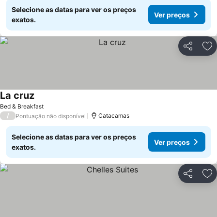
Selecione as datas para ver os preços
Ver preços
exatos.
Partilhar
Ad
La cruz
Bed & Breakfast
/
Catacamas
Pontuação não disponível
Selecione as datas para ver os preços
Ver preços
exatos.
Partilhar
Ad