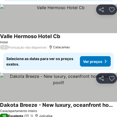
Partilhar
Ad
Valle Hermoso Hotel Cb
Hotel
/
Catacamas
Pontuação não disponível
Selecione as datas para ver os preços
Ver preços
exatos.
Partilhar
Ad
Dakota Breeze - New luxury, oceanfront home with pool!!
Casa/apartamento inteiro
10
Excelente
1
Juticalpa