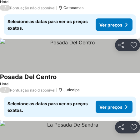
Hotel
/
Catacamas
Pontuação não disponível
Selecione as datas para ver os preços
Ver preços
exatos.
Partilhar
Ad
Posada Del Centro
Hotel
/
Juticalpa
Pontuação não disponível
Selecione as datas para ver os preços
Ver preços
exatos.
Partilhar
Ad