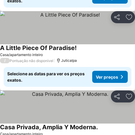
exatos.
Partilhar
Ad
A Little Piece Of Paradise!
Casa/apartamento inteiro
/
Juticalpa
Pontuação não disponível
Selecione as datas para ver os preços
Ver preços
exatos.
Partilhar
Ad
Casa Privada, Amplia Y Moderna.
Casa/apartamento inteiro