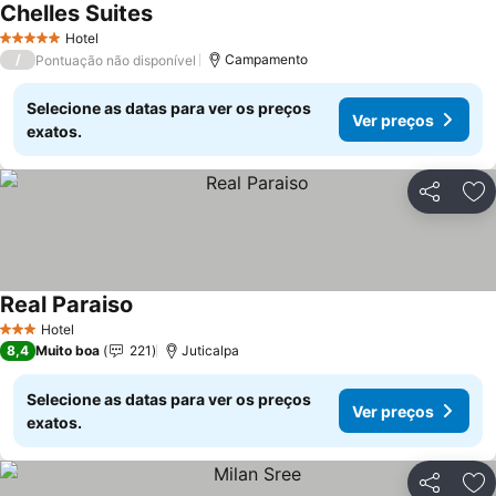
Chelles Suites
Hotel
5 Estrelas
/
Campamento
Pontuação não disponível
Selecione as datas para ver os preços
Ver preços
exatos.
Partilhar
Ad
Real Paraiso
Hotel
3 Estrelas
8,4
Muito boa
221
Juticalpa
Selecione as datas para ver os preços
Ver preços
exatos.
Partilhar
Ad