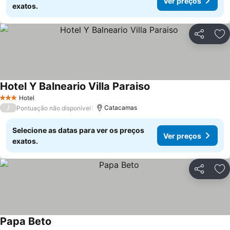
Ver preços
exatos.
Partilhar
Ad
Hotel Y Balneario Villa Paraiso
Hotel
3 Estrelas
/
Catacamas
Pontuação não disponível
Selecione as datas para ver os preços
Ver preços
exatos.
Partilhar
Ad
Papa Beto