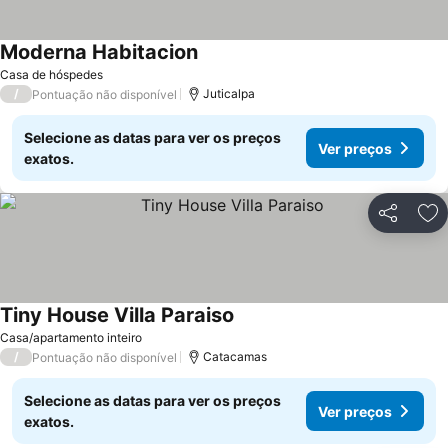
Moderna Habitacion
Casa de hóspedes
/
Juticalpa
Pontuação não disponível
Selecione as datas para ver os preços
Ver preços
exatos.
Partilhar
Ad
Tiny House Villa Paraiso
Casa/apartamento inteiro
/
Catacamas
Pontuação não disponível
Selecione as datas para ver os preços
Ver preços
exatos.