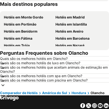
Mais destinos populares
Hotéis em Madeira
Hotéis em Espanha
Hotéis em Monte Gordo
Hotéis em Madrid
Hotéis em Portimão
Hotéis em Islantilla
Hotéis em Benidorm
Hotéis em Aveiro
Hotéis em Fátima
Hotéis em Barcelona
Hotéis em Tróia
Hotéis em Nazaré
Perguntas Frequentes sobre Olancho
Hotéis em Évora
Hotéis em Peniche
Quais são os melhores hotéis em Olancho?
Hotéis em Porto Santo
Hotéis em Isla Canela
Quais são os melhores hotéis de luxo em Olancho?
Hotéis em Sangenjo
Hotéis em Vila Nova de Milfontes
Quais são os melhores hotéis que aceitam animais de estimação em
Olancho?
Hotéis em Vilamoura
Hotéis em Vigo
Quais são os melhores hotéis com spa em Olancho?
Quais são os melhores hotéis com piscina em Olancho?
Hotéis em Roma
Hotéis em Centro de Portugal
Hotéis em Sul de Espanha
Hotéis em Málaga
Comparador de Hotéis
América do Sul
Hondura
Olancho
Hotéis em Maiorca
Hotéis em Andaluzia
Hotéis em Minorca
Hotéis em Ibiza
Facebook
Twitter
Insta
Yo
Hotéis em Ilha do Sal
Hotéis em Galiza