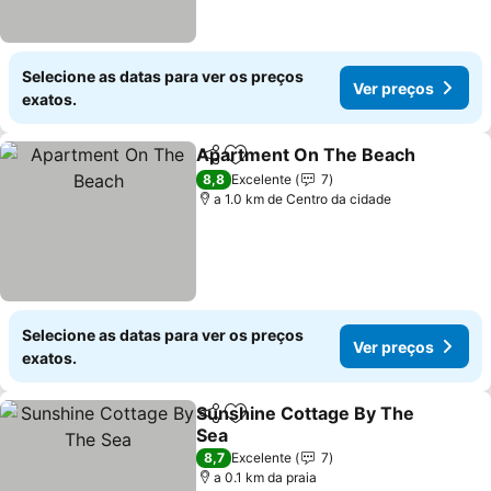
Selecione as datas para ver os preços
Ver preços
exatos.
Apartment On The Beach
Partilhar
Adicionar aos favoritos
8,8
Excelente
7
a 1.0 km de Centro da cidade
Selecione as datas para ver os preços
Ver preços
exatos.
Sunshine Cottage By The
Partilhar
Adicionar aos favoritos
Sea
Ver preços
8,7
Excelente
7
a 0.1 km da praia