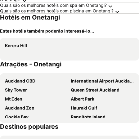
Quais são os melhores hotéis com spa em Onetangi?
Quais são os melhores hotéis com piscina em Onetangi?
Hotéis em Onetangi
Estes hotéis também poderão interessá-lo...
Kereru Hill
Atrações - Onetangi
Auckland CBD
International Airport Auckland
Sky Tower
Queen Street Auckland
Mt Eden
Albert Park
Auckland Zoo
Hauraki Gulf
Cockle Bay
Rangitoto Island
Destinos populares
Howick Historical Village
LLoyd Elsmore Park
Golflands
Saint Heliers