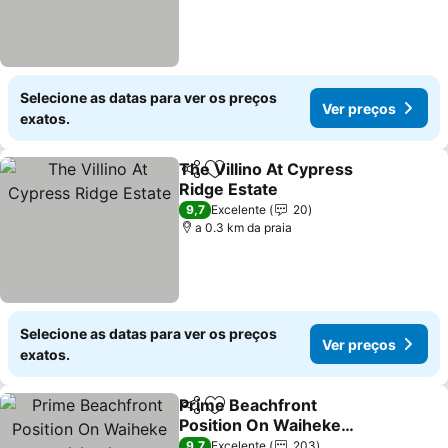
Selecione as datas para ver os preços
Ver preços
exatos.
The Villino At Cypress
Partilhar
Adicionar aos favoritos
Ridge Estate
Ver preços
9,7
Excelente
20
a 0.3 km da praia
Selecione as datas para ver os preços
Ver preços
exatos.
Prime Beachfront
Partilhar
Adicionar aos favoritos
Position On Waiheke
Island
Ver preços
9,7
Excelente
203