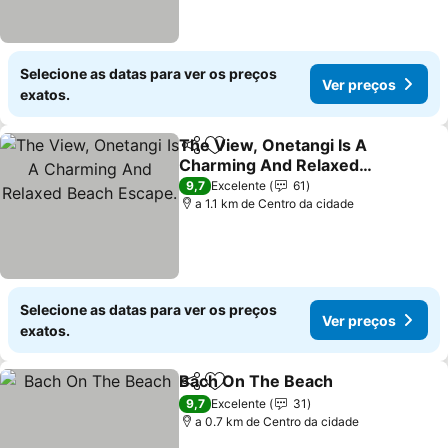
Selecione as datas para ver os preços
Ver preços
exatos.
The View, Onetangi Is A
Partilhar
Adicionar aos favoritos
Charming And Relaxed
Beach Escape.
Ver preços
9,7
Excelente
61
a 1.1 km de Centro da cidade
Selecione as datas para ver os preços
Ver preços
exatos.
Bach On The Beach
Partilhar
Adicionar aos favoritos
Ver pr
9,7
Excelente
31
a 0.7 km de Centro da cidade