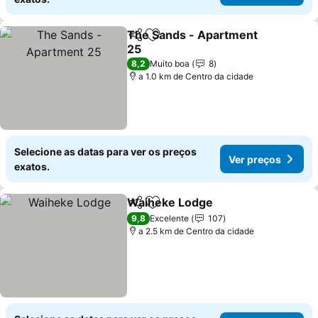
The Sands - Apartment
Partilhar
Adicionar aos favoritos
25
Ver preços
8,2
Muito boa
8
a 1.0 km de Centro da cidade
Selecione as datas para ver os preços
Ver preços
exatos.
Waiheke Lodge
Partilhar
Adicionar aos favoritos
Ver preços
9,8
Excelente
107
a 2.5 km de Centro da cidade