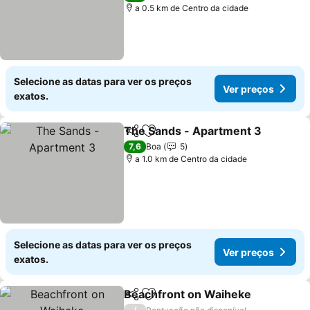
a 0.5 km de Centro da cidade
Selecione as datas para ver os preços
Ver preços
exatos.
The Sands - Apartment 3
Partilhar
Adicionar aos favoritos
7,6
Boa
5
a 1.0 km de Centro da cidade
Selecione as datas para ver os preços
Ver preços
exatos.
Beachfront on Waiheke
Partilhar
Adicionar aos favoritos
Ve
/