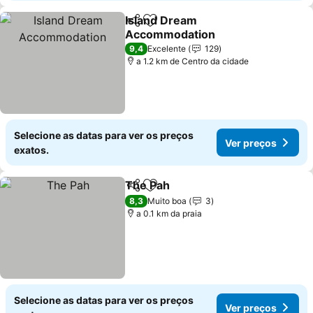
Island Dream
Partilhar
Adicionar aos favoritos
Accommodation
Ver preços
9,4
Excelente
129
a 1.2 km de Centro da cidade
Selecione as datas para ver os preços
Ver preços
exatos.
The Pah
Partilhar
Adicionar aos favoritos
Ver preços
8,3
Muito boa
3
a 0.1 km da praia
Selecione as datas para ver os preços
Ver preços