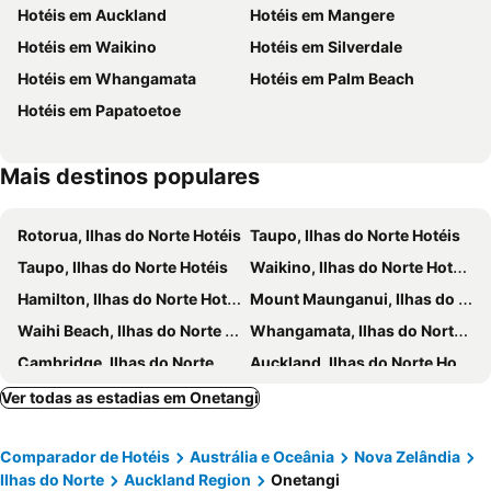
Hotéis em Auckland
Hotéis em Mangere
Mission Bay
Westfield Pakuranga
Hotéis em Waikino
Hotéis em Silverdale
University of Auckland
Mount Eden
Hotéis em Whangamata
Hotéis em Palm Beach
Motat Museum of Transpor and Technology
Birkenhead
Hotéis em Papatoetoe
Whenuapai
Mount Wellington
Mt Smart Stadium
Mais destinos populares
Rotorua, Ilhas do Norte Hotéis
Taupo, Ilhas do Norte Hotéis
Taupo, Ilhas do Norte Hotéis
Waikino, Ilhas do Norte Hotéis
Hamilton, Ilhas do Norte Hotéis
Mount Maunganui, Ilhas do Norte Hotéis
Waihi Beach, Ilhas do Norte Hotéis
Whangamata, Ilhas do Norte Hotéis
Cambridge, Ilhas do Norte Hotéis
Auckland, Ilhas do Norte Hotéis
Queenstown, Ilhas do Sul Hotéis
Christchurch, Ilhas do Sul Hotéis
Ver todas as estadias em Onetangi
Te Anau, Ilhas do Sul Hotéis
Napier, Ilhas do Norte Hotéis
Comparador de Hotéis
Austrália e Oceânia
Nova Zelândia
Wellington, Ilhas do Norte Hotéis
Fox Glacier, Ilhas do Sul Hotéis
Ilhas do Norte
Auckland Region
Onetangi