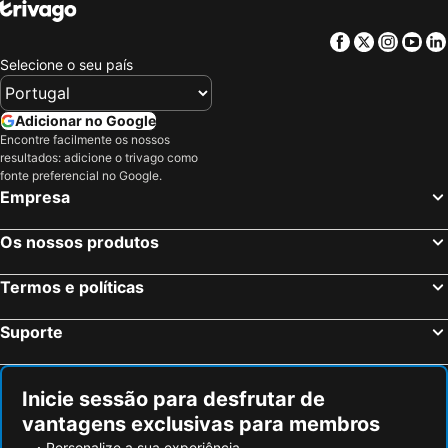
Facebook
Twitter
Insta
Yo
Selecione o seu país
Adicionar no Google
Encontre facilmente os nossos
resultados: adicione o trivago como
fonte preferencial no Google.
Empresa
Os nossos produtos
Termos e políticas
Suporte
Inicie sessão para desfrutar de
vantagens exclusivas para membros
Personalize a sua experiência