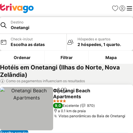
Favoritos
Iniciar
Me
Destino
Onetangi
Check-in/out
Hóspedes e quartos
Escolha as datas
2 hóspedes, 1 quarto.
Ordenar
Filtrar
Mapa
Hotéis em Onetangi (Ilhas do Norte, Nova
Zelândia)
Como os pagamentos influenciam os resultados
Onetangi Beach
Partilhar
Adicionar aos favoritos
Apartments
Ver preços
4 Estrelas
9,0
Excelente
970
a 0.1 km da praia
Vistas panorâmicas da Baía de Onetangi
Ver
Escolha popular