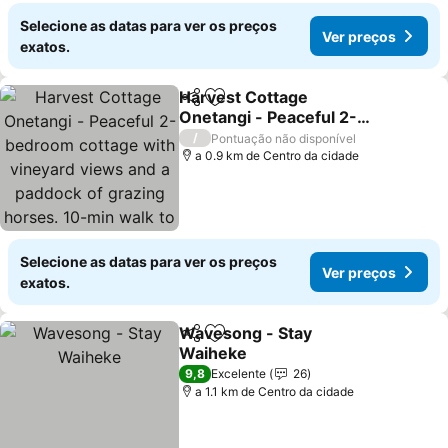
Selecione as datas para ver os preços
Ver preços
exatos.
Harvest Cottage
Partilhar
Adicionar aos favoritos
Onetangi - Peaceful 2-
bedroom cottage with
Ver preços
/
Pontuação não disponível
vineyard views and a
a 0.9 km de Centro da cidade
paddock of grazing
horses. 10-min walk to
Onetangi Beach, close to
top
Selecione as datas para ver os preços
Ver preços
exatos.
Wavesong - Stay
Partilhar
Adicionar aos favoritos
Waiheke
Ver preços
9,8
Excelente
26
a 1.1 km de Centro da cidade