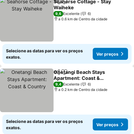
Seahorse Cottage - Stay
Partilhar
Adicionar aos favoritos
Waiheke
Ver preços
9,6
Excelente
6
a 0.6 km de Centro da cidade
Selecione as datas para ver os preços
Ver preços
exatos.
Onetangi Beach Stays
Partilhar
Adicionar aos favoritos
Apartment: Coast &
Country
Ver preços
9,4
Excelente
6
a 0.2 km de Centro da cidade
Selecione as datas para ver os preços
Ver preços
exatos.