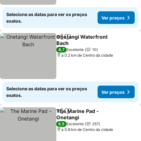
Selecione as datas para ver os preços
Ver preços
exatos.
Onetangi Waterfront
Partilhar
Adicionar aos favoritos
Bach
Ver preços
8,7
Excelente
10
a 0.2 km de Centro da cidade
Selecione as datas para ver os preços
Ver preços
exatos.
The Marine Pad -
Partilhar
Adicionar aos favoritos
Onetangi
Ver preços
9,5
Excelente
257
a 0.8 km de Centro da cidade