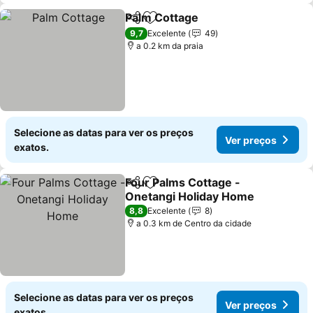
Palm Cottage
Partilhar
Adicionar aos favoritos
Ver preços
9,7
Excelente
49
a 0.2 km da praia
Selecione as datas para ver os preços
Ver preços
exatos.
Four Palms Cottage -
Partilhar
Adicionar aos favoritos
Onetangi Holiday Home
Ver preços
8,8
Excelente
8
a 0.3 km de Centro da cidade
Selecione as datas para ver os preços
Ver preços
exatos.