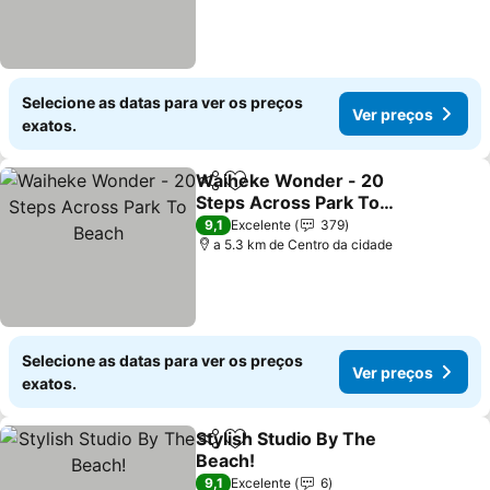
Selecione as datas para ver os preços
Ver preços
exatos.
Waiheke Wonder - 20
Partilhar
Adicionar aos favoritos
Steps Across Park To
Beach
Ver preços
9,1
Excelente
379
a 5.3 km de Centro da cidade
Selecione as datas para ver os preços
Ver preços
exatos.
Stylish Studio By The
Partilhar
Adicionar aos favoritos
Beach!
Ver preços
9,1
Excelente
6