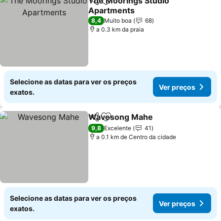
The Moorings Studio
Partilhar
Adicionar aos favoritos
Apartments
Ver preços
8,4
Muito boa
68
a 0.3 km da praia
Selecione as datas para ver os preços
Ver preços
exatos.
Wavesong Mahe
Partilhar
Adicionar aos favoritos
Ver preço
9,8
Excelente
41
a 0.1 km de Centro da cidade
Selecione as datas para ver os preços
Ver preços
exatos.