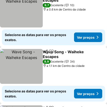
Escapes
Ver preços
9,7
Excelente
10
a 0.6 km de Centro da cidade
Selecione as datas para ver os preços
Ver preços
exatos.
Wave Song - Waiheke
Partilhar
Adicionar aos favoritos
Escapes
Ver preços
9,9
Excelente
34
a 1.1 km de Centro da cidade
Selecione as datas para ver os preços
Ver preços
exatos.