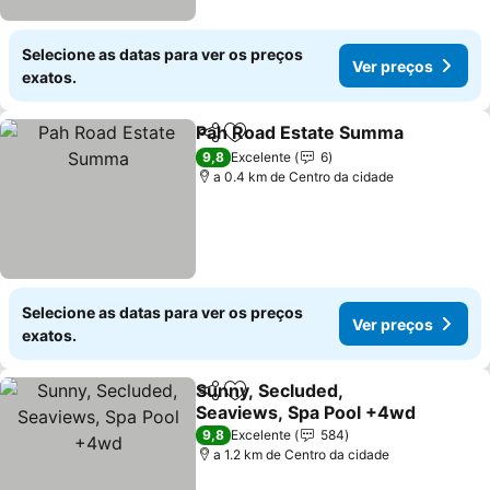
Selecione as datas para ver os preços
Ver preços
exatos.
Pah Road Estate Summa
Partilhar
Adicionar aos favoritos
V
9,8
Excelente
6
a 0.4 km de Centro da cidade
Selecione as datas para ver os preços
Ver preços
exatos.
Sunny, Secluded,
Partilhar
Adicionar aos favoritos
Seaviews, Spa Pool +4wd
Ver preços
9,8
Excelente
584
a 1.2 km de Centro da cidade