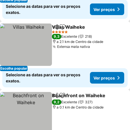
Selecione as datas para ver os preços
Ver preços
exatos.
Villas Waiheke
Partilhar
Adicionar aos favoritos
Ver preços
5 Estrelas
9,3
Excelente
218
a 2.1 km de Centro da cidade
Extensa mata nativa
Ver preços
Escolha popular
Selecione as datas para ver os preços
Ver preços
exatos.
Beachfront on Waiheke
Partilhar
Adicionar aos favoritos
Ve
9,2
Excelente
327
a 0.1 km de Centro da cidade