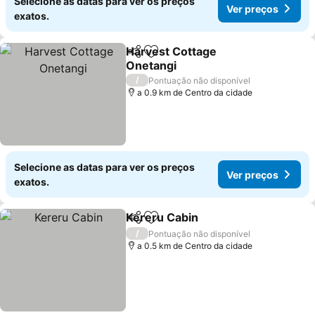
Selecione as datas para ver os preços
Ver preços
exatos.
Harvest Cottage
Partilhar
Adicionar aos favoritos
Onetangi
Ver preços
/
Pontuação não disponível
a 0.9 km de Centro da cidade
Selecione as datas para ver os preços
Ver preços
exatos.
Kereru Cabin
Partilhar
Adicionar aos favoritos
Ver preços
/
Pontuação não disponível
a 0.5 km de Centro da cidade