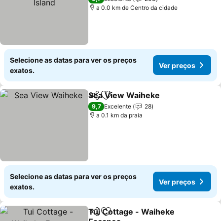
a 0.0 km de Centro da cidade
Selecione as datas para ver os preços
Ver preços
exatos.
Sea View Waiheke
Partilhar
Adicionar aos favoritos
Ver pre
9,7
Excelente
28
a 0.1 km da praia
Selecione as datas para ver os preços
Ver preços
exatos.
Tui Cottage - Waiheke
Partilhar
Adicionar aos favoritos