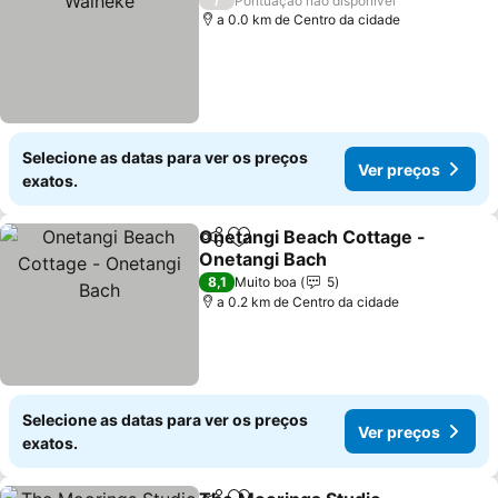
Pontuação não disponível
a 0.0 km de Centro da cidade
Selecione as datas para ver os preços
Ver preços
exatos.
Onetangi Beach Cottage -
Partilhar
Adicionar aos favoritos
Onetangi Bach
Ver preços
8,1
Muito boa
5
a 0.2 km de Centro da cidade
Selecione as datas para ver os preços
Ver preços
exatos.