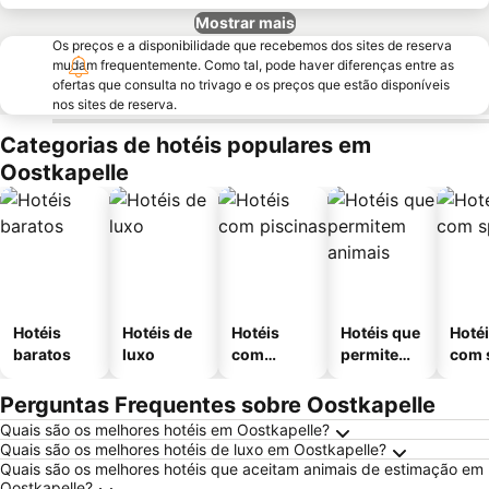
Mostrar mais
Os preços e a disponibilidade que recebemos dos sites de reserva
mudam frequentemente. Como tal, pode haver diferenças entre as
ofertas que consulta no trivago e os preços que estão disponíveis
nos sites de reserva.
Categorias de hotéis populares em
Oostkapelle
Hotéis
Hotéis de
Hotéis
Hotéis que
Hoté
baratos
luxo
com
permitem
com 
piscinas
animais
Perguntas Frequentes sobre Oostkapelle
Quais são os melhores hotéis em Oostkapelle?
Quais são os melhores hotéis de luxo em Oostkapelle?
Quais são os melhores hotéis que aceitam animais de estimação em
Oostkapelle?