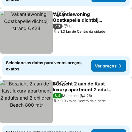
Vakantiewoning
Partilhar
Adicionar aos favoritos
Oostkapelle dichtbij
strand OK24
7,3
8
a 1.3 km de Centro da cidade
Selecione as datas para ver os preços
Ver preços
exatos.
Boszicht 2 aan de Kust
Partilhar
Adicionar aos favoritos
luxury apartment 2 adults
and 2 children. Beach
8,4
Muito boa
26
800 mtr
a 0.9 km de Centro da cidade