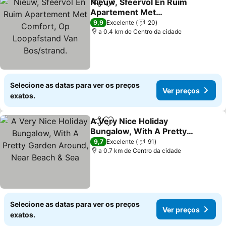
Nieuw, Sfeervol En Ruim
Partilhar
Adicionar aos favoritos
Apartement Met
Comfort, Op Loopafstand
9,9
Excelente
20
Van Bos/strand.
a 0.4 km de Centro da cidade
Selecione as datas para ver os preços
Ver preços
exatos.
A Very Nice Holiday
Partilhar
Adicionar aos favoritos
Bungalow, With A Pretty
Garden Around, Near
9,7
Excelente
91
Beach & Sea
a 0.7 km de Centro da cidade
Selecione as datas para ver os preços
Ver preços
exatos.