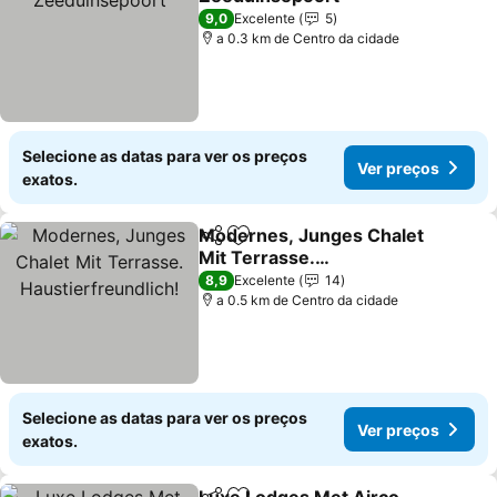
9,0
Excelente
5
a 0.3 km de Centro da cidade
Selecione as datas para ver os preços
Ver preços
exatos.
Modernes, Junges Chalet
Partilhar
Adicionar aos favoritos
Mit Terrasse.
Haustierfreundlich!
8,9
Excelente
14
a 0.5 km de Centro da cidade
Selecione as datas para ver os preços
Ver preços
exatos.