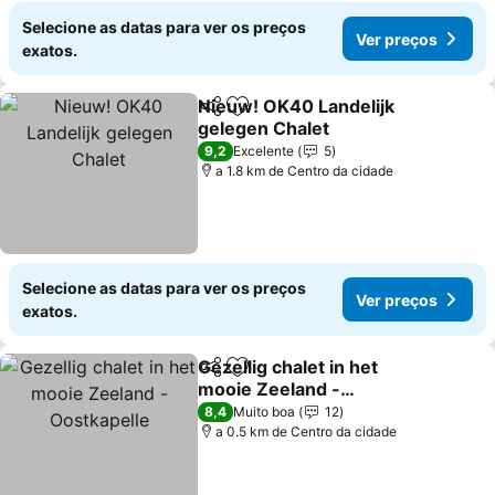
Selecione as datas para ver os preços
Ver preços
exatos.
Nieuw! OK40 Landelijk
Partilhar
Adicionar aos favoritos
gelegen Chalet
9,2
Excelente
5
a 1.8 km de Centro da cidade
Selecione as datas para ver os preços
Ver preços
exatos.
Gezellig chalet in het
Partilhar
Adicionar aos favoritos
mooie Zeeland -
Oostkapelle
8,4
Muito boa
12
a 0.5 km de Centro da cidade