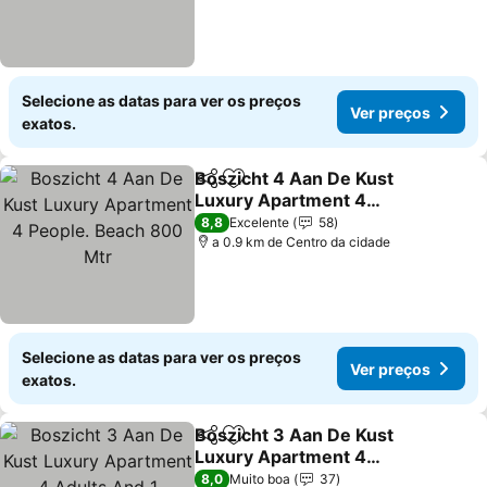
Selecione as datas para ver os preços
Ver preços
exatos.
Boszicht 4 Aan De Kust
Partilhar
Adicionar aos favoritos
Luxury Apartment 4
People. Beach 800 Mtr
8,8
Excelente
58
a 0.9 km de Centro da cidade
Selecione as datas para ver os preços
Ver preços
exatos.
Boszicht 3 Aan De Kust
Partilhar
Adicionar aos favoritos
Luxury Apartment 4
Adults And 1 Children.
8,0
Muito boa
37