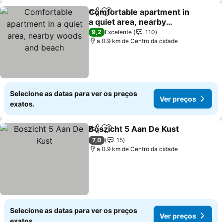
Comfortable apartment in
Partilhar
Adicionar aos favoritos
a quiet area, nearby
woods and beach
9,2
Excelente
110
a 0.9 km de Centro da cidade
Selecione as datas para ver os preços
Ver preços
exatos.
Boszicht 5 Aan De Kust
Partilhar
Adicionar aos favoritos
7,0
15
a 0.9 km de Centro da cidade
Selecione as datas para ver os preços
Ver preços
exatos.