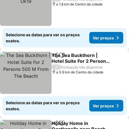
a 1.8 km de Centro da cidade
Selecione as datas para ver os preços
Ver preços
exatos.
The Sea Buckthorn |
Partilhar
Adicionar aos favoritos
Hotel Suite For 2 Persons
500 M From The Beach!
/
Pontuação não disponível
a 0.9 km de Centro da cidade
Selecione as datas para ver os preços
Ver preços
exatos.
Holiday Home in
Partilhar
Adicionar aos favoritos