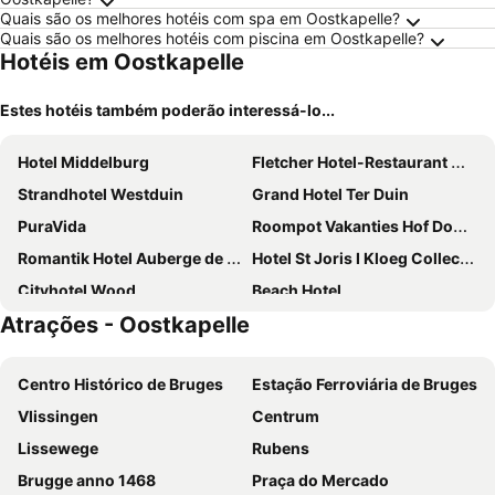
Quais são os melhores hotéis com spa em Oostkapelle?
Quais são os melhores hotéis com piscina em Oostkapelle?
Hotéis em Oostkapelle
Estes hotéis também poderão interessá-lo...
Hotel Middelburg
Fletcher Hotel-Restaurant Middelburg
Strandhotel Westduin
Grand Hotel Ter Duin
PuraVida
Roompot Vakanties Hof Domburg
Romantik Hotel Auberge de Campveerse Toren
Hotel St Joris I Kloeg Collection
Cityhotel Wood
Beach Hotel
Atrações - Oostkapelle
De Bij Middelburg
Boutique Hotel The Roosevelt
Hotel Valkenhof
Hotel Bruno
Centro Histórico de Bruges
Estação Ferroviária de Bruges
Boutiquehotel Princenjagt
Hotel Le Beau Rivage
Vlissingen
Centrum
Fletcher Hotel De Nieuwe Doelen - Middelburg
Van der Valk Hotel Middelburg
Lissewege
Rubens
Suites Boulevard 17
Hotel Restaurant Piccard
Brugge anno 1468
Praça do Mercado
Stad & Strandhotel Elisabeth
Hotel De Zeevaartschool