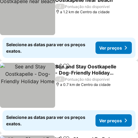
Oostkapelle near Beach
/
Pontuação não disponível
a 1.2 km de Centro da cidade
Selecione as datas para ver os preços
Ver preços
exatos.
See and Stay Oostkapelle
Partilhar
Adicionar aos favoritos
- Dog-Friendly Holiday
Home
/
Pontuação não disponível
a 0.7 km de Centro da cidade
Selecione as datas para ver os preços
Ver preços
exatos.