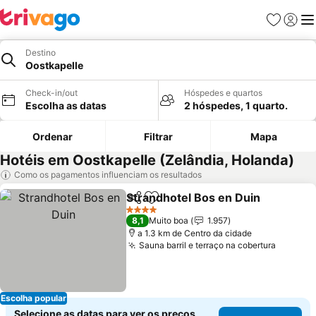
Favoritos
Iniciar
Me
Destino
Oostkapelle
Check-in/out
Hóspedes e quartos
Escolha as datas
2 hóspedes, 1 quarto.
Ordenar
Filtrar
Mapa
Hotéis em Oostkapelle (Zelândia, Holanda)
Como os pagamentos influenciam os resultados
Strandhotel Bos en Duin
Partilhar
Adicionar aos favoritos
4 Estrelas
8,1
Muito boa
1.957
a 1.3 km de Centro da cidade
Sauna barril e terraço na cobertura
Escolha popular
Selecione as datas para ver os preços