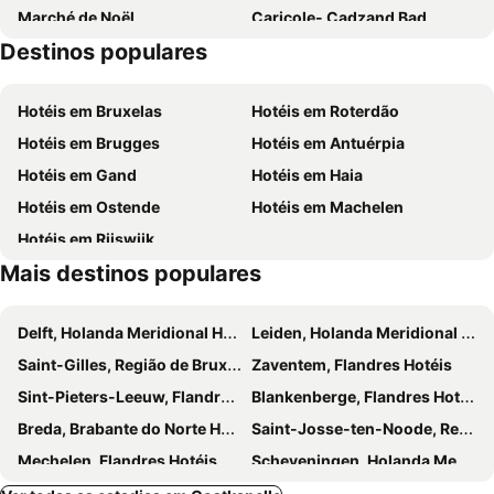
Marché de Noël
Caricole- Cadzand Bad
Fletcher Hotel-Restaurant Arion-Vlissingen
Boutique Hotel Lupo
Destinos populares
Sint Willibrord-kerk
Oostkapelle strand
City2Beach Hotel
Residentie Vlissingen
Domburg strand
Strand Domburg
Stadshotel Vlissingen
Hotel Zilt
Hotéis em Bruxelas
Hotéis em Roterdão
Vrijetijdscentrum De Parel
Nederlandse Hervormde Kerk
Hotéis em Brugges
Hotéis em Antuérpia
Subtropische tuin Fort den Haak
Vrouwenpolder
Hotéis em Gand
Hotéis em Haia
Jachtclub Veere
Belle Epoque Centrum
Hotéis em Ostende
Hotéis em Machelen
Sint-Andries
Rommelmarkt Heist
Hotéis em Rijswijk
Folkloristic market
Beachrun
Mais destinos populares
Bezoekerscentrum Boekhoute
Badstrand Vlissingen
't Zand
Delft, Holanda Meridional Hotéis
Leiden, Holanda Meridional Hotéis
Saint-Gilles, Região de Bruxelas-Capital Hotéis
Zaventem, Flandres Hotéis
Sint-Pieters-Leeuw, Flandres Hotéis
Blankenberge, Flandres Hotéis
Breda, Brabante do Norte Hotéis
Saint-Josse-ten-Noode, Região de Bruxelas-Capital Hotéis
Mechelen, Flandres Hotéis
Scheveningen, Holanda Meridional Hotéis
Schiedam, Holanda Meridional Hotéis
Vilvoorde, Flandres Hotéis