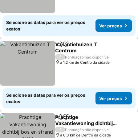
Selecione as datas para ver os preços
Ver preços
exatos.
Vakantiehuizen T
Partilhar
Adicionar aos favoritos
Centrum
/
Pontuação não disponível
a 1.2 km de Centro da cidade
Selecione as datas para ver os preços
Ver preços
exatos.
Prachtige
Partilhar
Adicionar aos favoritos
Vakantiewoning dichtbij
bos en strand OK22
/
Pontuação não disponível
a 0.3 km de Centro da cidade