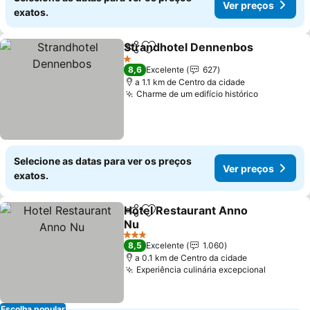
Ver preços
exatos.
Strandhotel Dennenbos
Partilhar
Adicionar aos favoritos
1 Estrelas
8,6
Excelente
627
a 1.1 km de Centro da cidade
Charme de um edifício histórico
Selecione as datas para ver os preços
Ver preços
exatos.
Hotel Restaurant Anno
Partilhar
Adicionar aos favoritos
Nu
3 Estrelas
8,5
Excelente
1.060
a 0.1 km de Centro da cidade
Experiência culinária excepcional
Escolha popular