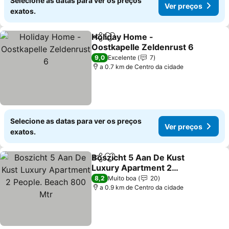
Selecione as datas para ver os preços
Ver preços
exatos.
Holiday Home -
Partilhar
Adicionar aos favoritos
Oostkapelle Zeldenrust 6
9,0
Excelente
7
a 0.7 km de Centro da cidade
Selecione as datas para ver os preços
Ver preços
exatos.
Boszicht 5 Aan De Kust
Partilhar
Adicionar aos favoritos
Luxury Apartment 2
People. Beach 800 Mtr
8,2
Muito boa
20
a 0.9 km de Centro da cidade