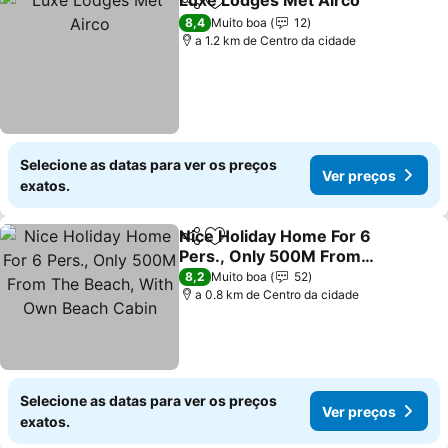
Luxe Lodges Met Airco
Partilhar
Adicionar aos favoritos
8,4
Muito boa
12
a 1.2 km de Centro da cidade
Selecione as datas para ver os preços
Ver preços
exatos.
Nice Holiday Home For 6
Partilhar
Adicionar aos favoritos
Pers., Only 500M From
The Beach, With Own
8,2
Muito boa
52
Beach Cabin
a 0.8 km de Centro da cidade
Selecione as datas para ver os preços
Ver preços
exatos.