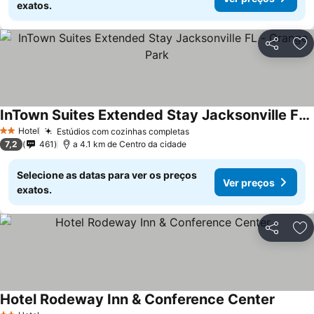
exatos.
Partilhar
Ad
InTown Suites Extended Stay Jacksonville FL - Orange Park
Ver preços
Hotel
Estúdios com cozinhas completas
Ver preços
2 Estrelas
7,2
461
a 4.1 km de Centro da cidade
Selecione as datas para ver os preços
Ver preços
exatos.
Partilhar
Ad
Hotel Rodeway Inn & Conference Center
Ver pr