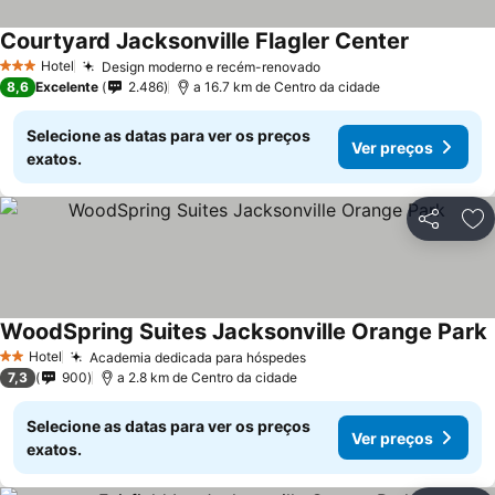
Courtyard Jacksonville Flagler Center
Ver preço
Hotel
Design moderno e recém-renovado
Ver preços
3 Estrelas
8,6
Excelente
2.486
a 16.7 km de Centro da cidade
Selecione as datas para ver os preços
Ver preços
exatos.
Partilhar
Ad
WoodSpring Suites Jacksonville Orange Park
Hotel
Academia dedicada para hóspedes
Ver preços
2 Estrelas
7,3
900
a 2.8 km de Centro da cidade
Selecione as datas para ver os preços
Ver preços
exatos.