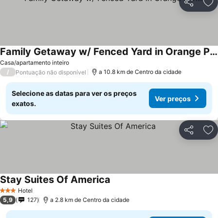
Partilhar
Ad
Family Getaway w/ Fenced Yard in Orange Park!
Ver preços
Casa/apartamento inteiro
/
a 10.8 km de Centro da cidade
Pontuação não disponível
Selecione as datas para ver os preços
Ver preços
exatos.
Partilhar
Ad
Stay Suites Of America
Ver preços
Hotel
3 Estrelas
5,9
127
a 2.8 km de Centro da cidade