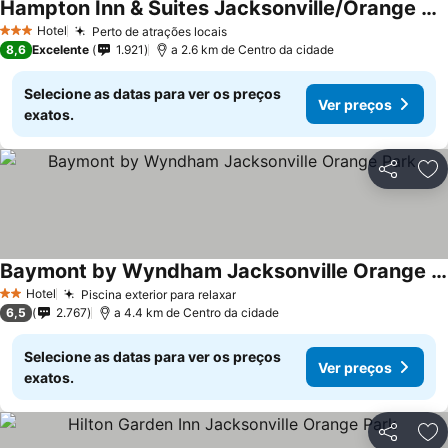
Hampton Inn & Suites Jacksonville/Orange Park
Ver preços
Hotel
Perto de atrações locais
Ver preços
3 Estrelas
8,6
Excelente
1.921
a 2.6 km de Centro da cidade
Selecione as datas para ver os preços
Ver preços
exatos.
Partilhar
Ad
Baymont by Wyndham Jacksonville Orange Park
Ver preços
Hotel
Piscina exterior para relaxar
Ver preços
2 Estrelas
6,5
2.767
a 4.4 km de Centro da cidade
Selecione as datas para ver os preços
Ver preços
exatos.
Partilhar
Ad