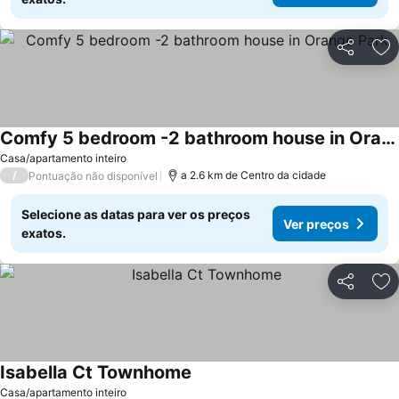
Partilhar
Ad
Comfy 5 bedroom -2 bathroom house in Orange Park
Ver preços
Casa/apartamento inteiro
/
a 2.6 km de Centro da cidade
Pontuação não disponível
Selecione as datas para ver os preços
Ver preços
exatos.
Partilhar
Ad
Isabella Ct Townhome
Ver preços
Casa/apartamento inteiro