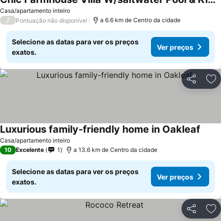
Ver preços
Casa/apartamento inteiro
/
a 6.6 km de Centro da cidade
Pontuação não disponível
Selecione as datas para ver os preços
Ver preços
exatos.
Partilhar
Ad
Luxurious family-friendly home in Oakleaf
Ver p
Casa/apartamento inteiro
10
Excelente
1
a 13.6 km de Centro da cidade
Selecione as datas para ver os preços
Ver preços
exatos.
Partilhar
Ad