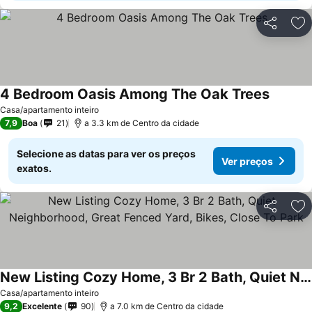
Partilhar
Ad
4 Bedroom Oasis Among The Oak Trees
Ver pre
Casa/apartamento inteiro
7,9
Boa
21
a 3.3 km de Centro da cidade
Selecione as datas para ver os preços
Ver preços
exatos.
Partilhar
Ad
New Listing Cozy Home, 3 Br 2 Bath, Quiet Neighborhood, Great Fenced Yard, Bikes, Close To Park
Ver preços
Casa/apartamento inteiro
9,2
Excelente
90
a 7.0 km de Centro da cidade