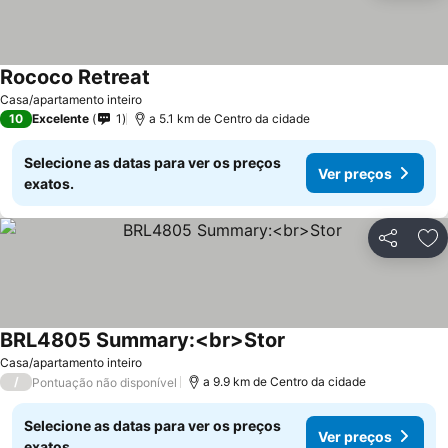
Rococo Retreat
Ver preços
Casa/apartamento inteiro
10
Excelente
1
a 5.1 km de Centro da cidade
Selecione as datas para ver os preços
Ver preços
exatos.
Partilhar
Ad
BRL4805 Summary:<br>Stor
Ver preços
Casa/apartamento inteiro
/
a 9.9 km de Centro da cidade
Pontuação não disponível
Selecione as datas para ver os preços
Ver preços
exatos.