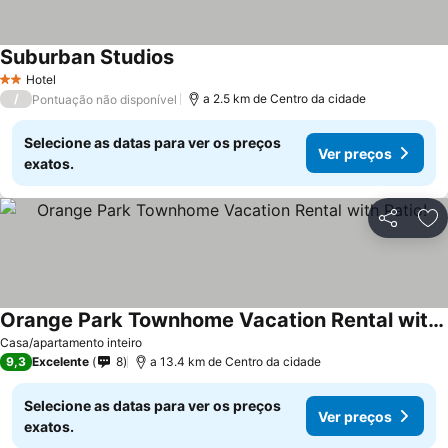
Suburban Studios
Ver preços
Hotel
2 Estrelas
/
a 2.5 km de Centro da cidade
Pontuação não disponível
Selecione as datas para ver os preços
Ver preços
exatos.
Partilhar
Ad
Orange Park Townhome Vacation Rental with Patio!
Ver preços
Casa/apartamento inteiro
9,3
Excelente
8
a 13.4 km de Centro da cidade
Selecione as datas para ver os preços
Ver preços
exatos.