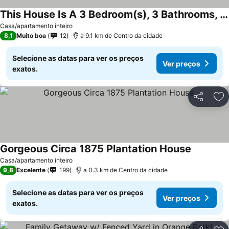
This House Is A 3 Bedroom(s), 3 Bathrooms, Located In Orange Park, Fl.
Ver preços
Casa/apartamento inteiro
8,1
Muito boa
12
a 9.1 km de Centro da cidade
Selecione as datas para ver os preços
Ver preços
exatos.
Partilhar
Ad
Gorgeous Circa 1875 Plantation House
Ver preço
Casa/apartamento inteiro
9,8
Excelente
199
a 0.3 km de Centro da cidade
Selecione as datas para ver os preços
Ver preços
exatos.