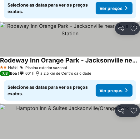
Selecione as datas para ver os preços
Ver preços
exatos.
Partilhar
Ad
Rodeway Inn Orange Park - Jacksonville near Naval Air Station
Ver preços
Hotel
Piscina exterior sazonal
Ver preços
2 Estrelas
7,8
Boa
601
a 2.5 km de Centro da cidade
Selecione as datas para ver os preços
Ver preços
exatos.
Partilhar
Ad