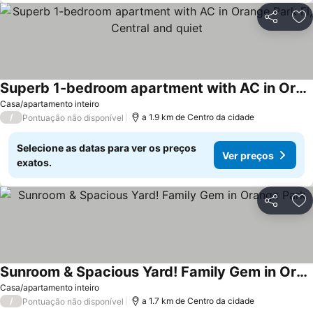
Partilhar
Ad
Superb 1-bedroom apartment with AC in Orange Park Fl, Central and quiet
Ver preços
Casa/apartamento inteiro
/
a 1.9 km de Centro da cidade
Pontuação não disponível
Selecione as datas para ver os preços
Ver preços
exatos.
Partilhar
Ad
Sunroom & Spacious Yard! Family Gem in Orange Park
Ver preços
Casa/apartamento inteiro
/
a 1.7 km de Centro da cidade
Pontuação não disponível