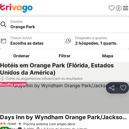
Favoritos
Iniciar
Me
Destino
Orange Park
Check-in/out
Hóspedes e quartos
Escolha as datas
2 hóspedes, 1 quarto.
Ordenar
Filtrar
Mapa
Hotéis em Orange Park (Flórida, Estados
Unidos da América)
Como os pagamentos influenciam os resultados
Escolha popular
Partilhar
Ad
Days Inn by Wyndham Orange Park/Jacksonville
Ver preços
Hotel
Piscina externa com amplo deck
Ver preços
2 Estrelas