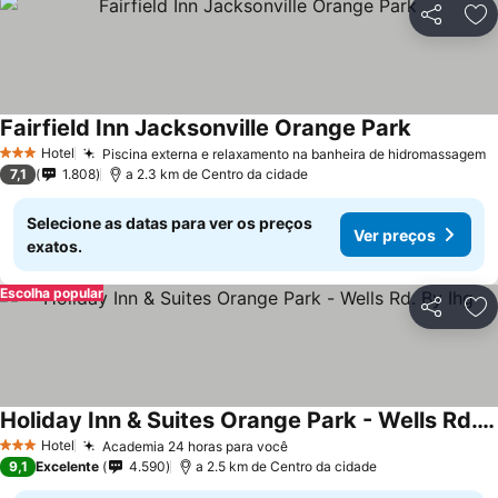
Partilhar
Ad
Fairfield Inn Jacksonville Orange Park
Ver preço
Hotel
Piscina externa e relaxamento na banheira de hidromassagem
V
3 Estrelas
7,1
1.808
a 2.3 km de Centro da cidade
Selecione as datas para ver os preços
Ver preços
exatos.
Escolha popular
Partilhar
Ad
Holiday Inn & Suites Orange Park - Wells Rd. By Ihg
Ver preços
Hotel
Academia 24 horas para você
Ver preços
3 Estrelas
9,1
Excelente
4.590
a 2.5 km de Centro da cidade