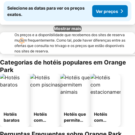
Selecione as datas para ver os preços
Ver preços
exatos.
Mostrar mais
Os preços e a disponibilidade que recebemos dos sites de reserva
mudam frequentemente. Como tal, pode haver diferenças entre as
ofertas que consulta no trivago e os preços que estão disponíveis
nos sites de reserva.
Categorias de hotéis populares em Orange
Park
Hotéis
Hotéis
Hotéis que
Hotéis
baratos
com
permitem
com
piscinas
animais
estaciona
mento
Perguntas Frequentes sobre Orange Park