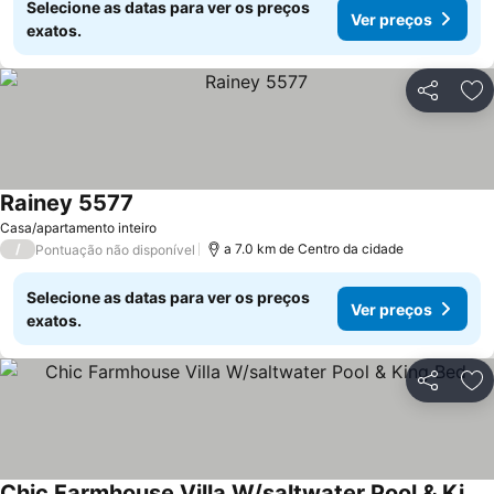
Selecione as datas para ver os preços
Ver preços
exatos.
Partilhar
Ad
Rainey 5577
Ver preços
Casa/apartamento inteiro
/
a 7.0 km de Centro da cidade
Pontuação não disponível
Selecione as datas para ver os preços
Ver preços
exatos.
Partilhar
Ad
Chic Farmhouse Villa W/saltwater Pool & King Bed