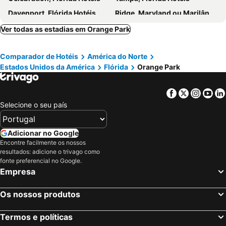
Davenport, Flórida Hotéis
Ridge, Maryland ou Marilândia Hotéis
Winter Haven, Flórida Hotéis
Nova Iorque, Nova York Hotéis
Ver todas as estadias em Orange Park
Miami Beach, Flórida Hotéis
Miami, Flórida Hotéis
Comparador de Hotéis
América do Norte
Las Vegas, Nevada Hotéis
Los Angeles, Califórnia Hotéis
Estados Unidos da América
Flórida
Orange Park
Chicago, Ilinóis Hotéis
Boston, Massachusetts Hotéis
Facebook
Twitter
Insta
Yo
Selecione o seu país
Adicionar no Google
Encontre facilmente os nossos
resultados: adicione o trivago como
fonte preferencial no Google.
Empresa
Os nossos produtos
Termos e políticas