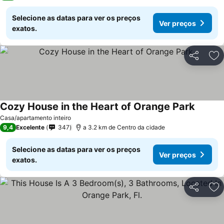
Selecione as datas para ver os preços
Ver preços
exatos.
Partilhar
Ad
Cozy House in the Heart of Orange Park
Ver pre
Casa/apartamento inteiro
9,4
Excelente
347
a 3.2 km de Centro da cidade
Selecione as datas para ver os preços
Ver preços
exatos.
Partilhar
Ad