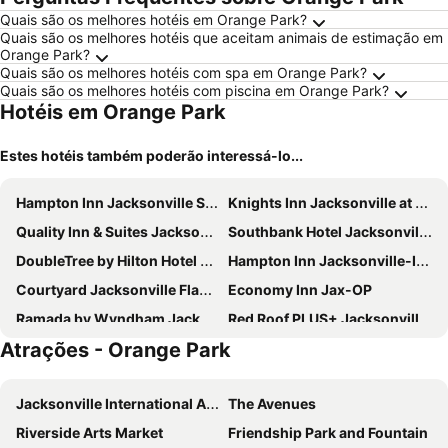
Quais são os melhores hotéis em Orange Park?
Quais são os melhores hotéis que aceitam animais de estimação em
Orange Park?
Quais são os melhores hotéis com spa em Orange Park?
Quais são os melhores hotéis com piscina em Orange Park?
Hotéis em Orange Park
Estes hotéis também poderão interessá-lo...
Hampton Inn Jacksonville South/I-95 at JTB
Knights Inn Jacksonville at Dix Ellis Trail
Quality Inn & Suites Jacksonville-Baymeadows
Southbank Hotel Jacksonville Riverwalk
DoubleTree by Hilton Hotel Jacksonville Riverfront
Hampton Inn Jacksonville-I-295 East/Baymeadows
Courtyard Jacksonville Flagler Center
Economy Inn Jax-OP
Ramada by Wyndham Jacksonville Hotel & Conference Center
Red Roof PLUS+ Jacksonville – Southpoint
Atrações - Orange Park
Studio 6 Jacksonville - Baymeadows
Days Inn Jacksonville Baymeadows
Econo Lodge Jacksonville South
Extended Stay America Select Suites - Jacksonville - Salisbury Rd. - Southpoint
Jacksonville International Airport
The Avenues
Holiday Inn Express Jacksonville South Bartram Prk By Ihg
Hyatt Place Jacksonville St. Johns Town Center
Riverside Arts Market
Friendship Park and Fountain