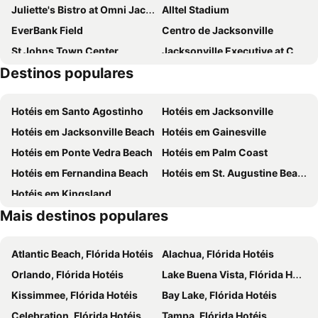
Juliette's Bistro at Omni Jacksonville Hotel
Alltel Stadium
EverBank Field
Centro de Jacksonville
St Johns Town Center
Jacksonville Executive at Craig Airport
Destinos populares
Colonial Spanish Quarter
Fort Caroline National Memorial
Adventure Landing
Jacksonville Beaches
Hotéis em Santo Agostinho
Hotéis em Jacksonville
Castillo de San Marcos National Monument
Hotéis em Jacksonville Beach
Hotéis em Gainesville
Hotéis em Ponte Vedra Beach
Hotéis em Palm Coast
Hotéis em Fernandina Beach
Hotéis em St. Augustine Beach
Hotéis em Kingsland
Mais destinos populares
Atlantic Beach, Flórida Hotéis
Alachua, Flórida Hotéis
Orlando, Flórida Hotéis
Lake Buena Vista, Flórida Hotéis
Kissimmee, Flórida Hotéis
Bay Lake, Flórida Hotéis
Celebration, Flórida Hotéis
Tampa, Flórida Hotéis