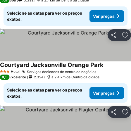
7,9
Boa
3.399
a 2.7 km de Centro da cidade
Selecione as datas para ver os preços
Ver preços
exatos.
Partilhar
Ad
Courtyard Jacksonville Orange Park
Ver preços
Hotel
Serviços dedicados de centro de negócios
Ver preços
3 Estrelas
8,5
Excelente
2.324
a 2.4 km de Centro da cidade
Selecione as datas para ver os preços
Ver preços
exatos.
Partilhar
Ad