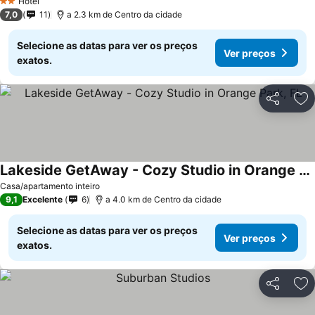
Hotel
2 Estrelas
7,0
11
a 2.3 km de Centro da cidade
Selecione as datas para ver os preços
Ver preços
exatos.
Partilhar
Ad
Lakeside GetAway - Cozy Studio in Orange Park, FL
Ver preços
Casa/apartamento inteiro
9,1
Excelente
6
a 4.0 km de Centro da cidade
Selecione as datas para ver os preços
Ver preços
exatos.
Partilhar
Ad