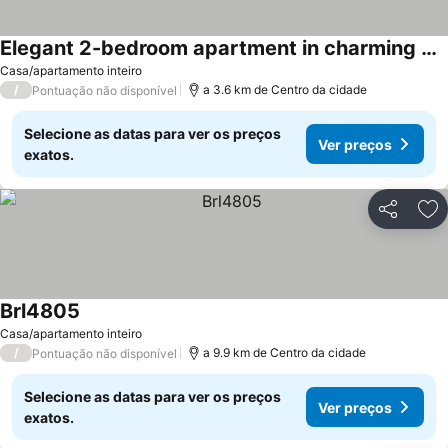
Elegant 2-bedroom apartment in charming Orange Park with AC
Ver preços
Casa/apartamento inteiro
/
a 3.6 km de Centro da cidade
Pontuação não disponível
Selecione as datas para ver os preços
Ver preços
exatos.
Partilhar
Ad
Brl4805
Ver preços
Casa/apartamento inteiro
/
a 9.9 km de Centro da cidade
Pontuação não disponível
Selecione as datas para ver os preços
Ver preços
exatos.