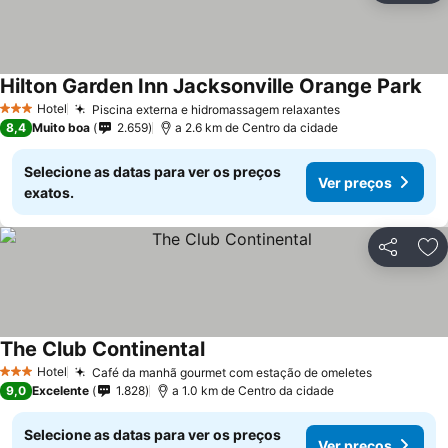
Hilton Garden Inn Jacksonville Orange Park
Ver
Hotel
Piscina externa e hidromassagem relaxantes
Ver preços
3 Estrelas
8,4
Muito boa
2.659
a 2.6 km de Centro da cidade
Selecione as datas para ver os preços
Ver preços
exatos.
Partilhar
Ad
The Club Continental
Ver preços
Hotel
Café da manhã gourmet com estação de omeletes
Ver preço
3 Estrelas
9,0
Excelente
1.828
a 1.0 km de Centro da cidade
Selecione as datas para ver os preços
Ver preços