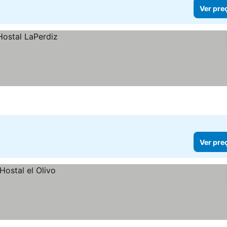
Ver pre
Ver pre