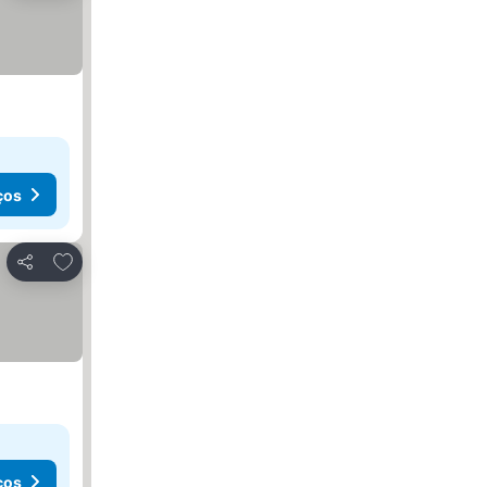
ços
Adicionar aos favoritos
Partilhar
ços