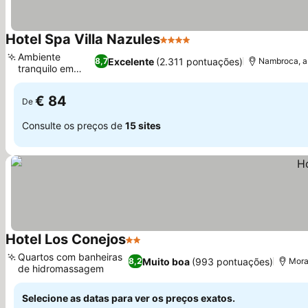
Hotel Spa Villa Nazules
4 Estrelas
Ver preços
Ambiente
Excelente
(2.311 pontuações)
8,7
Nambroca, a
tranquilo em
Ver preços
olival
€ 84
De
Consulte os preços de
15 sites
Hotel Los Conejos
2 Estrelas
Ver preços
Quartos com banheiras
Muito boa
(993 pontuações)
8,2
Mora
de hidromassagem
Ver preços
Selecione as datas para ver os preços exatos.