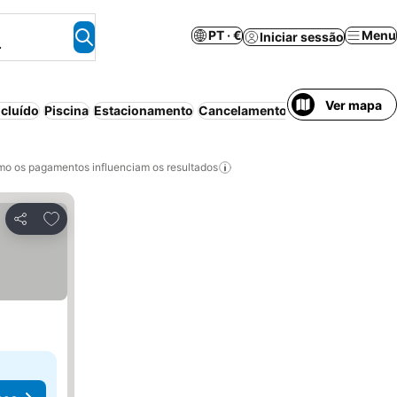
PT · €
Menu
Iniciar sessão
.
Ver mapa
cluído
Piscina
Estacionamento
Cancelamento gratuito
o os pagamentos influenciam os resultados
Adicionar aos favoritos
Partilhar