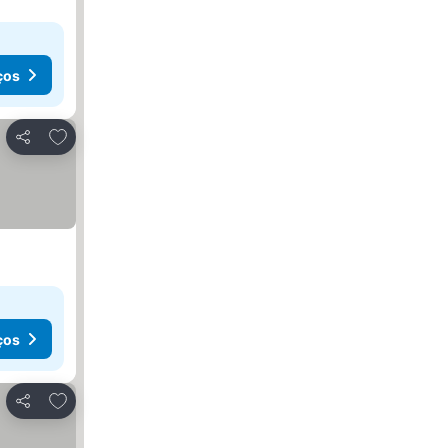
ços
Adicionar aos favoritos
Partilhar
ços
Adicionar aos favoritos
Partilhar