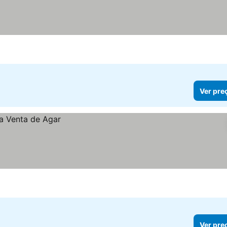
Ver pre
Ver pre