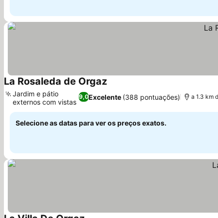
La Rosaleda de Orgaz
Ver preços
Jardim e pátio
Excelente
(388 pontuações)
9,0
a 1.3 km 
externos com vistas
Ver preços
Selecione as datas para ver os preços exatos.