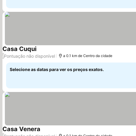
Casa Cuqui
Ver preços
Pontuação não disponível
/
a 0.1 km de Centro da cidade
Selecione as datas para ver os preços exatos.
Casa Venera
Ver preços
/
a 0.1 km de Centro da cidade