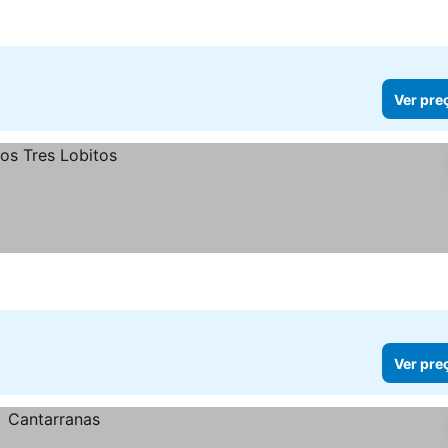
Ver pre
Ver pre