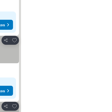
ços
Adicionar aos favoritos
Partilhar
ços
Adicionar aos favoritos
Partilhar