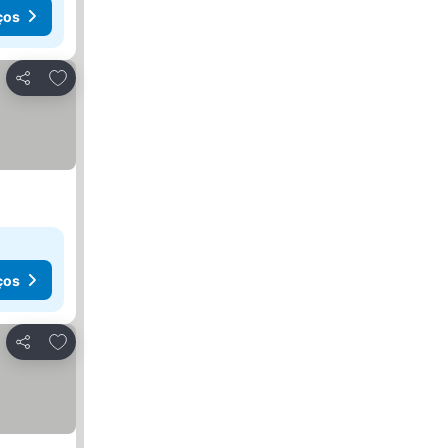
ços
Adicionar aos favoritos
Partilhar
ços
Adicionar aos favoritos
Partilhar