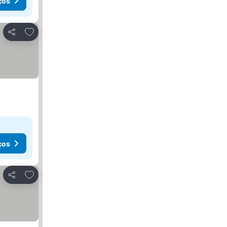
ços
Adicionar aos favoritos
Partilhar
ços
Adicionar aos favoritos
Partilhar