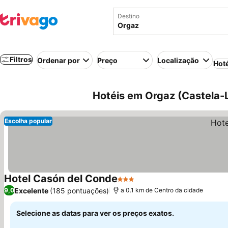
Destino
Filtros
Ordenar por
Preço
Localização
Hot
Hotéis em Orgaz (Castela-
Escolha popular
Hotel Casón del Conde
3 Estrelas
Ver preços
Excelente
(185 pontuações)
9,0
a 0.1 km de Centro da cidade
Selecione as datas para ver os preços exatos.