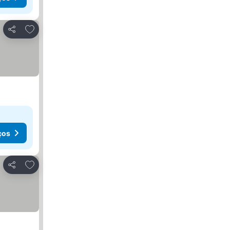
Adicionar aos favoritos
Partilhar
ços
Adicionar aos favoritos
Partilhar