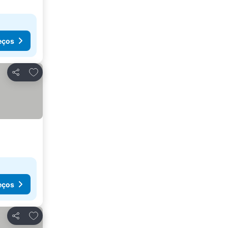
eços
Adicionar aos favoritos
Partilhar
eços
Adicionar aos favoritos
Partilhar