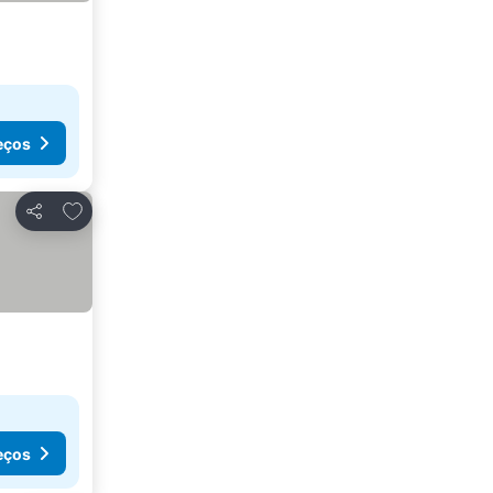
eços
Adicionar aos favoritos
Partilhar
eços