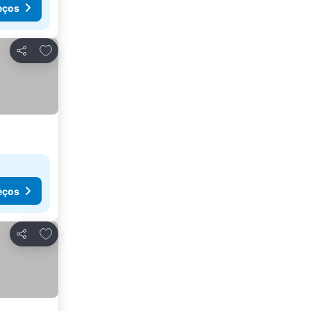
eços
Adicionar aos favoritos
Partilhar
eços
Adicionar aos favoritos
Partilhar