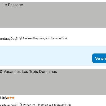
pontuações)
Ax-les-Thermes, a 4.5 km de Orlu
Ver pr
nes
3 Estrelas
pontuações)
Perles-et-Castelet, a 4.6 km de Orlu