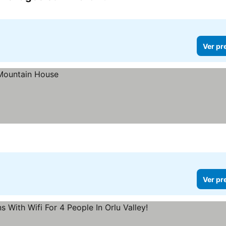
Ver pr
Ver pr