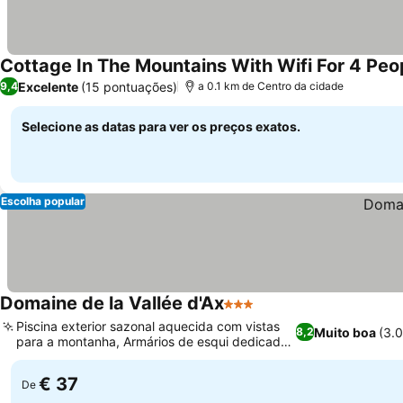
Cottage In The Mountains With Wifi For 4 Peop
Excelente
(15 pontuações)
9,4
a 0.1 km de Centro da cidade
Selecione as datas para ver os preços exatos.
Escolha popular
Domaine de la Vallée d'Ax
3 Estrelas
Piscina exterior sazonal aquecida com vistas
Muito boa
(3.
8,2
para a montanha, Armários de esqui dedicados
para equipamentos
€ 37
De