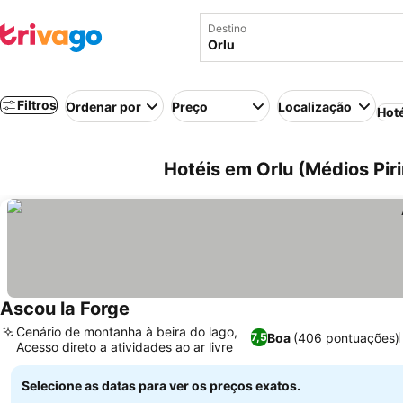
Destino
Filtros
Ordenar por
Preço
Localização
Hot
Hotéis em Orlu (Médios Pir
Ascou la Forge
Cenário de montanha à beira do lago,
Boa
(406 pontuações)
7,5
Acesso direto a atividades ao ar livre
Selecione as datas para ver os preços exatos.