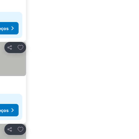
eços
Adicionar aos favoritos
Partilhar
eços
Adicionar aos favoritos
Partilhar