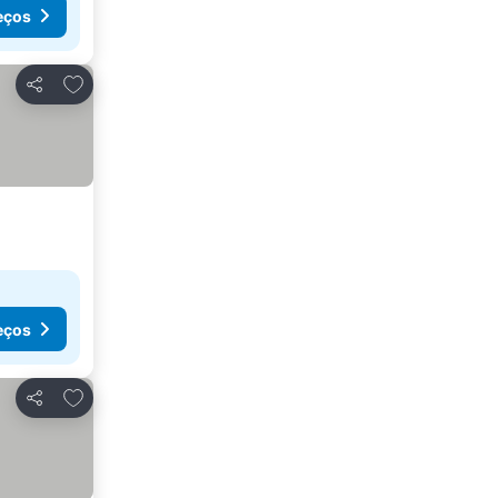
eços
Adicionar aos favoritos
Partilhar
eços
Adicionar aos favoritos
Partilhar