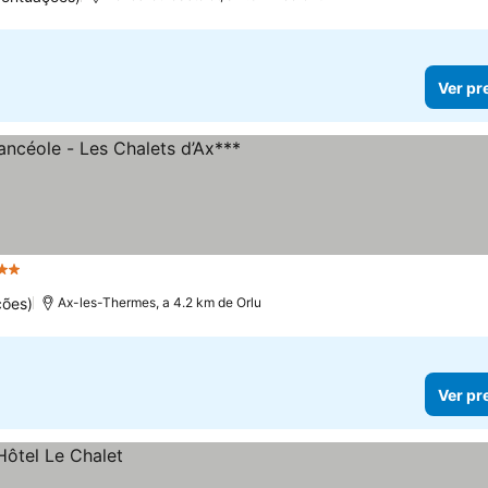
Ver pr
Estrelas
ções)
Ax-les-Thermes, a 4.2 km de Orlu
Ver pr