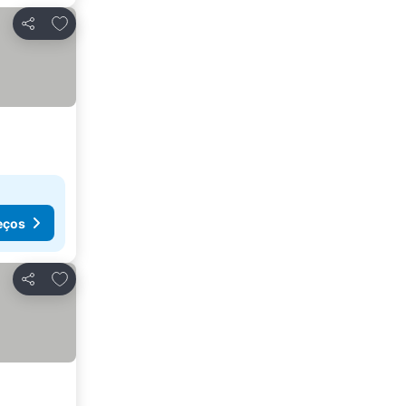
Adicionar aos favoritos
Partilhar
eços
Adicionar aos favoritos
Partilhar