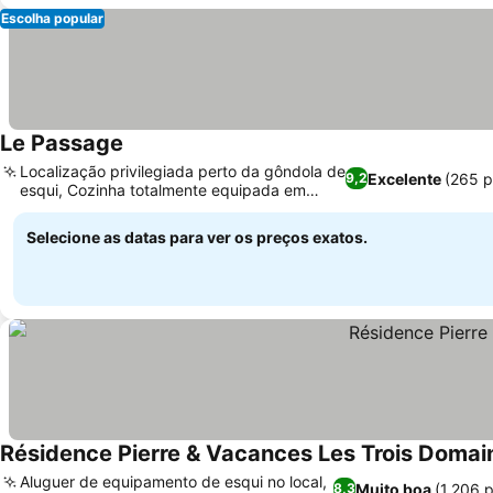
Escolha popular
Le Passage
Localização privilegiada perto da gôndola de
Excelente
(265 
9,2
esqui, Cozinha totalmente equipada em
cada unidade
Selecione as datas para ver os preços exatos.
Résidence Pierre & Vacances Les Trois Domai
Aluguer de equipamento de esqui no local,
Muito boa
(1.206 
8,3