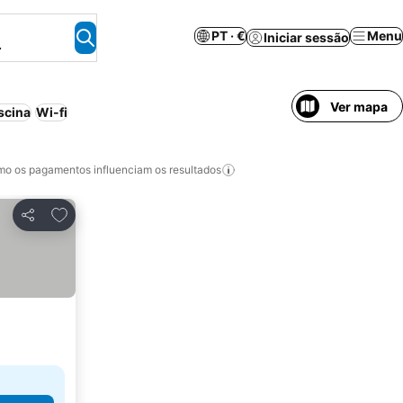
PT · €
Menu
Iniciar sessão
.
Ver mapa
scina
Wi-fi
o os pagamentos influenciam os resultados
Adicionar aos favoritos
Partilhar