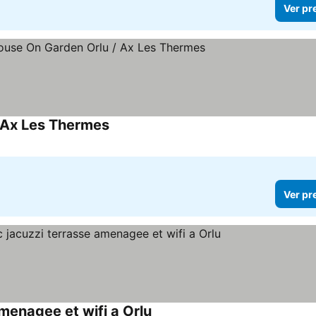
Ver pr
 Ax Les Thermes
Ver pr
menagee et wifi a Orlu