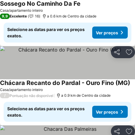
Sossego No Caminho Da Fe
Ver preços
Casa/apartamento inteiro
9,9
Excelente
16
a 0.6 km de Centro da cidade
Selecione as datas para ver os preços
Ver preços
exatos.
Partilhar
Ad
Chácara Recanto do Pardal - Ouro Fino (MG)
Ve
Casa/apartamento inteiro
/
a 0.9 km de Centro da cidade
Pontuação não disponível
Selecione as datas para ver os preços
Ver preços
exatos.
Partilhar
Ad