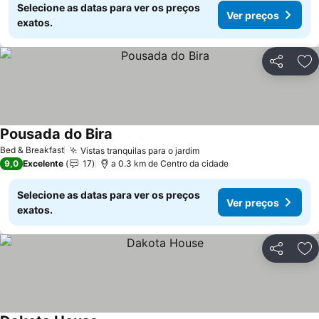
Selecione as datas para ver os preços
Ver preços
exatos.
Partilhar
Ad
Pousada do Bira
Ver preços
Bed & Breakfast
Vistas tranquilas para o jardim
Ver preços
9,0
Excelente
17
a 0.3 km de Centro da cidade
Selecione as datas para ver os preços
Ver preços
exatos.
Partilhar
Ad