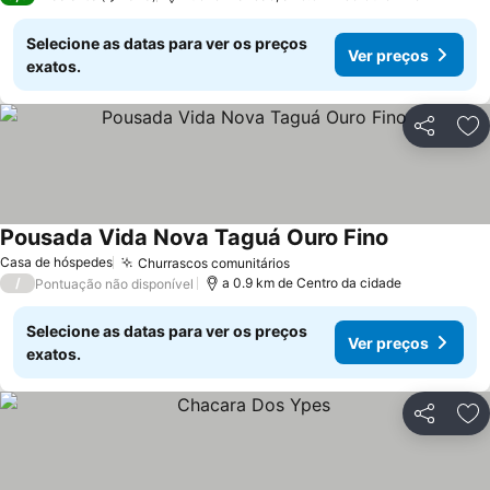
Selecione as datas para ver os preços
Ver preços
exatos.
Partilhar
Ad
Pousada Vida Nova Taguá Ouro Fino
Ver preços
Casa de hóspedes
Churrascos comunitários
Ver preços
/
a 0.9 km de Centro da cidade
Pontuação não disponível
Selecione as datas para ver os preços
Ver preços
exatos.
Partilhar
Ad