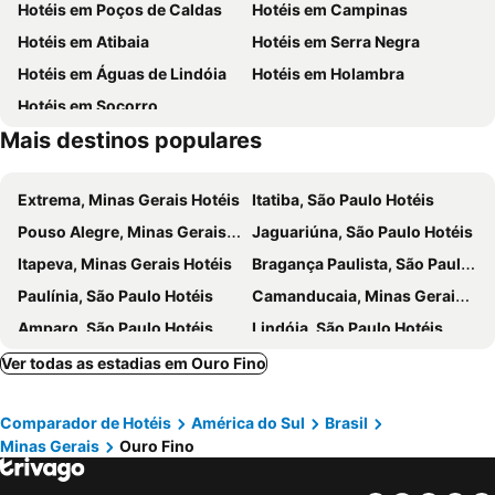
Hotéis em Poços de Caldas
Hotéis em Campinas
Hotéis em Atibaia
Hotéis em Serra Negra
Hotéis em Águas de Lindóia
Hotéis em Holambra
Hotéis em Socorro
Mais destinos populares
Extrema, Minas Gerais Hotéis
Itatiba, São Paulo Hotéis
Pouso Alegre, Minas Gerais Hotéis
Jaguariúna, São Paulo Hotéis
Itapeva, Minas Gerais Hotéis
Bragança Paulista, São Paulo Hotéis
Paulínia, São Paulo Hotéis
Camanducaia, Minas Gerais Hotéis
Amparo, São Paulo Hotéis
Lindóia, São Paulo Hotéis
São Bento do Sapucaí, São Paulo Hotéis
Gonçalves, Minas Gerais Hotéis
Ver todas as estadias em Ouro Fino
São João da Boa Vista, São Paulo Hotéis
Itajubá, Minas Gerais Hotéis
Comparador de Hotéis
América do Sul
Brasil
Mogi Guaçu, São Paulo Hotéis
Monte Sião, Minas Gerais Hotéis
Minas Gerais
Ouro Fino
Jarinu, São Paulo Hotéis
Mogi Mirim, São Paulo Hotéis
Monte Alegre do Sul, São Paulo Hotéis
Espírito Santo do Pinhal, São Paulo Hotéis