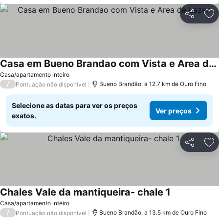
Partilhar
Ad
Casa em Bueno Brandao com Vista e Area de Lazer
Ver preços
Casa/apartamento inteiro
/
Bueno Brandão, a 12.7 km de Ouro Fino
Pontuação não disponível
Selecione as datas para ver os preços
Ver preços
exatos.
Partilhar
Ad
Chales Vale da mantiqueira- chale 1
Ver preços
Casa/apartamento inteiro
/
Bueno Brandão, a 13.5 km de Ouro Fino
Pontuação não disponível