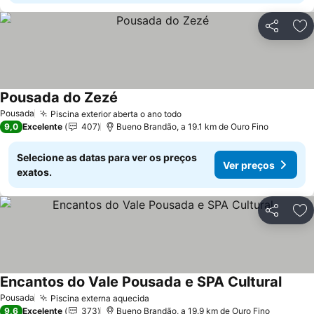
Partilhar
Ad
Pousada do Zezé
Ver preços
Pousada
Piscina exterior aberta o ano todo
Ver preços
9,0
Excelente
407
Bueno Brandão, a 19.1 km de Ouro Fino
Selecione as datas para ver os preços
Ver preços
exatos.
Partilhar
Ad
Encantos do Vale Pousada e SPA Cultural
Ver p
Pousada
Piscina externa aquecida
Ver preços
9,6
Excelente
373
Bueno Brandão, a 19.9 km de Ouro Fino