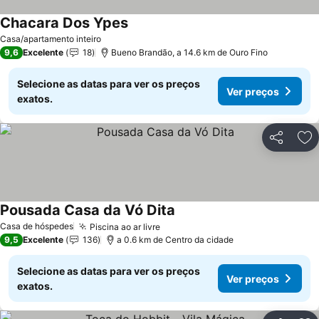
Chacara Dos Ypes
Ver preços
Casa/apartamento inteiro
9,6
Excelente
18
Bueno Brandão, a 14.6 km de Ouro Fino
Selecione as datas para ver os preços
Ver preços
exatos.
Partilhar
Ad
Pousada Casa da Vó Dita
Ver preços
Casa de hóspedes
Piscina ao ar livre
Ver preços
9,5
Excelente
136
a 0.6 km de Centro da cidade
Selecione as datas para ver os preços
Ver preços
exatos.