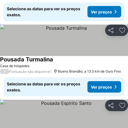
Selecione as datas para ver os preços
Ver preços
exatos.
Partilhar
Ad
Pousada Turmalina
Ver preços
Casa de hóspedes
/
Bueno Brandão, a 13.5 km de Ouro Fino
Pontuação não disponível
Selecione as datas para ver os preços
Ver preços
exatos.
Partilhar
Ad