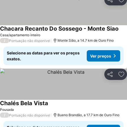
Partilhar
Ad
Chacara Recanto Do Sossego - Monte Siao
Ver
Casa/apartamento inteiro
/
Monte Sião, a 14.7 km de Ouro Fino
Pontuação não disponível
Selecione as datas para ver os preços
Ver preços
exatos.
Partilhar
Ad
Chalés Bela Vista
Ver preços
Pousada
/
Bueno Brandão, a 17.7 km de Ouro Fino
Pontuação não disponível