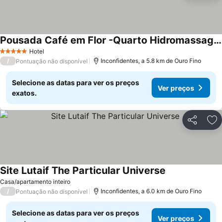
Pousada Café em Flor -Quarto Hidromassagem
Ver preços
Hotel
5 Estrelas
/
Inconfidentes, a 5.8 km de Ouro Fino
Pontuação não disponível
Selecione as datas para ver os preços
Ver preços
exatos.
Partilhar
Ad
Site Lutaif The Particular Universe
Ver preços
Casa/apartamento inteiro
/
Inconfidentes, a 6.0 km de Ouro Fino
Pontuação não disponível
Selecione as datas para ver os preços
Ver preços