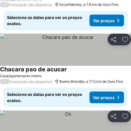
/
Inconfidentes, a 7.6 km de Ouro Fino
Pontuação não disponível
Selecione as datas para ver os preços
Ver preços
exatos.
Partilhar
Ad
Chacara pao de acucar
Ver preços
Casa/apartamento inteiro
/
Bueno Brandão, a 17.5 km de Ouro Fino
Pontuação não disponível
Selecione as datas para ver os preços
Ver preços
exatos.
Partilhar
Ad