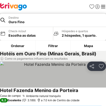
Favoritos
Iniciar
Me
Destino
Ouro Fino
Check-in/out
Hóspedes e quartos
Escolha as datas
2 hóspedes, 1 quarto.
Ordenar
Filtrar
Mapa
Hotéis em Ouro Fino (Minas Gerais, Brasil)
Como os pagamentos influenciam os resultados
Partilhar
Ad
Hotel Fazenda Menino da Porteira
Ver preços
Casa de campo
Ambiente natural tranquilo
Ver preços
9,2
Excelente
3.189
a 7.0 km de Centro da cidade