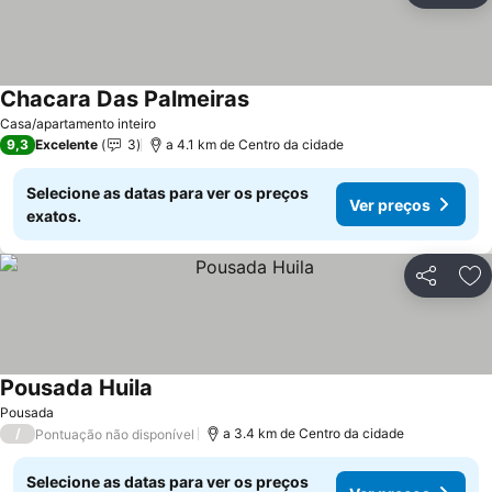
Chacara Das Palmeiras
Ver preços
Casa/apartamento inteiro
9,3
Excelente
3
a 4.1 km de Centro da cidade
Selecione as datas para ver os preços
Ver preços
exatos.
Partilhar
Ad
Pousada Huila
Ver preços
Pousada
/
a 3.4 km de Centro da cidade
Pontuação não disponível
Selecione as datas para ver os preços