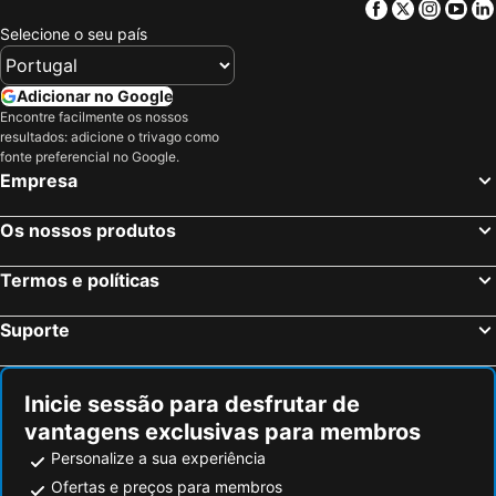
Facebook
Twitter
Insta
Yo
Diamantina, Minas Gerais Hotéis
Serro, Minas Gerais Hotéis
Selecione o seu país
Augusto de Lima, Minas Gerais Hotéis
Rio de Janeiro, Rio de Janeiro Hotéis
São Paulo, São Paulo Hotéis
Fortaleza, Ceará Hotéis
Adicionar no Google
Encontre facilmente os nossos
Natal, Rio Grande do Norte Hotéis
Foz do Iguaçu, Paraná Hotéis
resultados: adicione o trivago como
Porto de Galinhas, Pernambuco Hotéis
Salvador, Bahia Hotéis
fonte preferencial no Google.
Empresa
Maceió, Alagoas Hotéis
Porto Seguro, Bahia Hotéis
Os nossos produtos
Termos e políticas
Suporte
Inicie sessão para desfrutar de
vantagens exclusivas para membros
Personalize a sua experiência
Ofertas e preços para membros