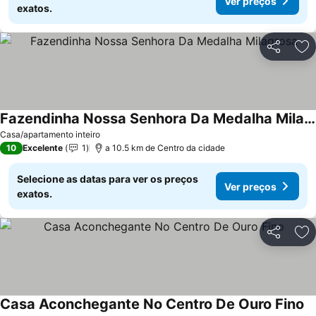
Ver preços
exatos.
Partilhar
Ad
Fazendinha Nossa Senhora Da Medalha Milagrosa
Ver preços
Casa/apartamento inteiro
10
Excelente
1
a 10.5 km de Centro da cidade
Selecione as datas para ver os preços
Ver preços
exatos.
Partilhar
Ad
Casa Aconchegante No Centro De Ouro Fino
Ve