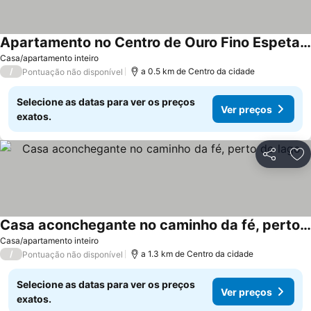
Apartamento no Centro de Ouro Fino Espetaculoso
Ver preços
Casa/apartamento inteiro
/
a 0.5 km de Centro da cidade
Pontuação não disponível
Selecione as datas para ver os preços
Ver preços
exatos.
Partilhar
Ad
Casa aconchegante no caminho da fé, perto do lago
Ver preços
Casa/apartamento inteiro
/
a 1.3 km de Centro da cidade
Pontuação não disponível
Selecione as datas para ver os preços
Ver preços
exatos.