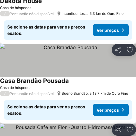
Dakota House
Ver preços
Casa de hóspedes
/
Inconfidentes, a 5.3 km de Ouro Fino
Pontuação não disponível
Selecione as datas para ver os preços
Ver preços
exatos.
Partilhar
Ad
Casa Brandão Pousada
Ver preços
Casa de hóspedes
/
Bueno Brandão, a 18.7 km de Ouro Fino
Pontuação não disponível
Selecione as datas para ver os preços
Ver preços
exatos.
Partilhar
Ad