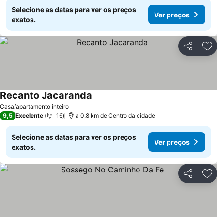
Selecione as datas para ver os preços
Ver preços
exatos.
Partilhar
Ad
Recanto Jacaranda
Ver preços
Casa/apartamento inteiro
9,5
Excelente
16
a 0.8 km de Centro da cidade
Selecione as datas para ver os preços
Ver preços
exatos.
Partilhar
Ad