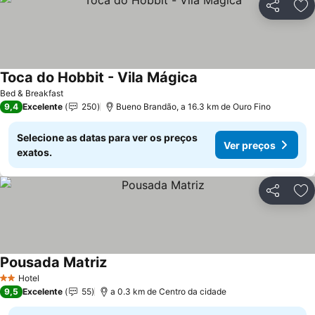
Partilhar
Ad
Toca do Hobbit - Vila Mágica
Ver preços
Bed & Breakfast
9,4
Excelente
250
Bueno Brandão, a 16.3 km de Ouro Fino
Selecione as datas para ver os preços
Ver preços
exatos.
Partilhar
Ad
Pousada Matriz
Ver preços
Hotel
2 Estrelas
9,5
Excelente
55
a 0.3 km de Centro da cidade