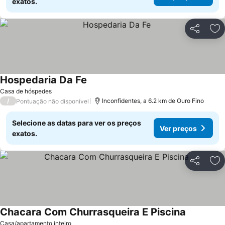
exatos.
Partilhar
Ad
Hospedaria Da Fe
Ver preços
Casa de hóspedes
/
Inconfidentes, a 6.2 km de Ouro Fino
Pontuação não disponível
Selecione as datas para ver os preços
Ver preços
exatos.
Partilhar
Ad
Chacara Com Churrasqueira E Piscina
Ver preço
Casa/apartamento inteiro