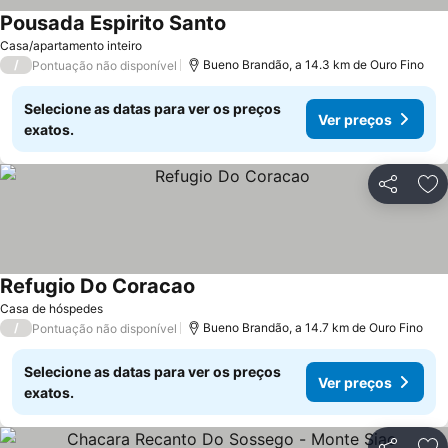
Pousada Espirito Santo
Ver preços
Casa/apartamento inteiro
/
Bueno Brandão, a 14.3 km de Ouro Fino
Pontuação não disponível
Selecione as datas para ver os preços
Ver preços
exatos.
Partilhar
Ad
Refugio Do Coracao
Ver preços
Casa de hóspedes
/
Bueno Brandão, a 14.7 km de Ouro Fino
Pontuação não disponível
Selecione as datas para ver os preços
Ver preços
exatos.