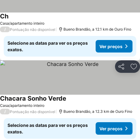
Ch
Ver preços
Casa/apartamento inteiro
/
Bueno Brandão, a 12.1 km de Ouro Fino
Pontuação não disponível
Selecione as datas para ver os preços
Ver preços
exatos.
Partilhar
Ad
Chacara Sonho Verde
Ver preços
Casa/apartamento inteiro
/
Bueno Brandão, a 12.3 km de Ouro Fino
Pontuação não disponível
Selecione as datas para ver os preços
Ver preços
exatos.