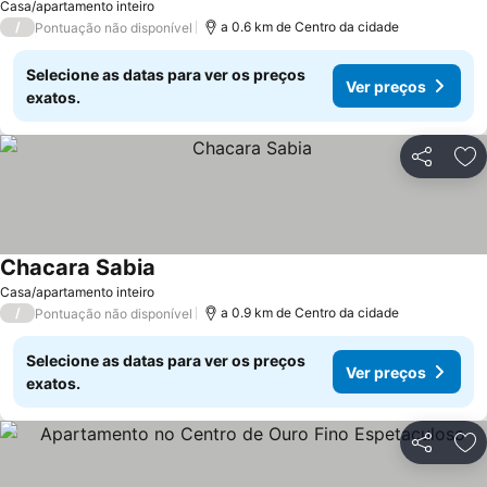
Casa/apartamento inteiro
/
a 0.6 km de Centro da cidade
Pontuação não disponível
Selecione as datas para ver os preços
Ver preços
exatos.
Partilhar
Ad
Chacara Sabia
Ver preços
Casa/apartamento inteiro
/
a 0.9 km de Centro da cidade
Pontuação não disponível
Selecione as datas para ver os preços
Ver preços
exatos.
Partilhar
Ad